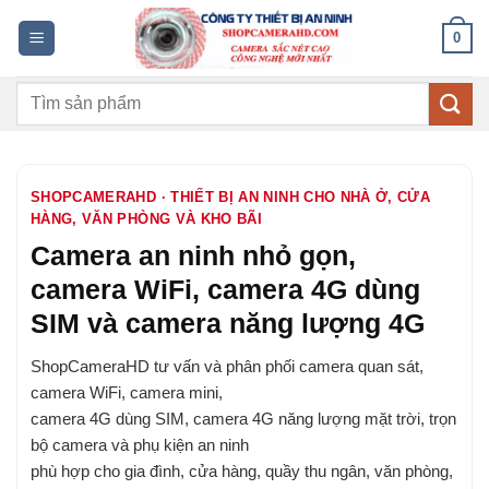
Bỏ
0
qua
nội
Tìm
dung
kiếm:
SHOPCAMERAHD · THIẾT BỊ AN NINH CHO NHÀ Ở, CỬA
HÀNG, VĂN PHÒNG VÀ KHO BÃI
Camera an ninh nhỏ gọn,
camera WiFi, camera 4G dùng
SIM và camera năng lượng 4G
ShopCameraHD tư vấn và phân phối camera quan sát,
camera WiFi, camera mini,
camera 4G dùng SIM, camera 4G năng lượng mặt trời, trọn
bộ camera và phụ kiện an ninh
phù hợp cho gia đình, cửa hàng, quầy thu ngân, văn phòng,