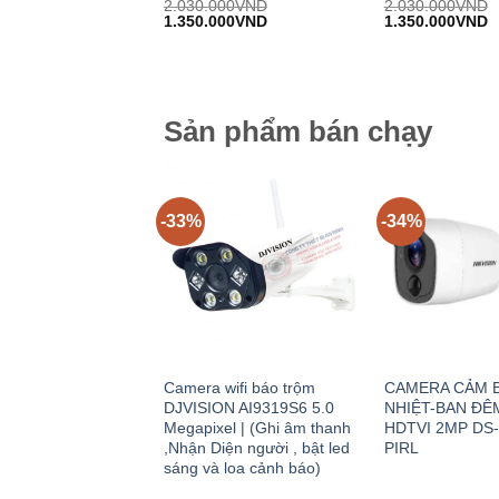
Được
Được
2.030.000
VND
2.030.000
VND
Giá
Giá
Giá
G
đánh
1.350.000
VND
đánh
1.350.000
VND
gốc:
hiện
gốc:
h
giá
giá
2.030.000VND.
tại:
2.030.000VND.
tạ
0
0
1.350.000VND.
1
trên
trên
5
5
Sản phẩm bán chạy
-33%
-34%
Camera wifi báo trộm
CAMERA CẢM B
DJVISION AI9319S6 5.0
NHIỆT-BAN ĐÊ
Megapixel | (Ghi âm thanh
HDTVI 2MP DS
,Nhận Diện người , bật led
PIRL
sáng và loa cảnh báo)