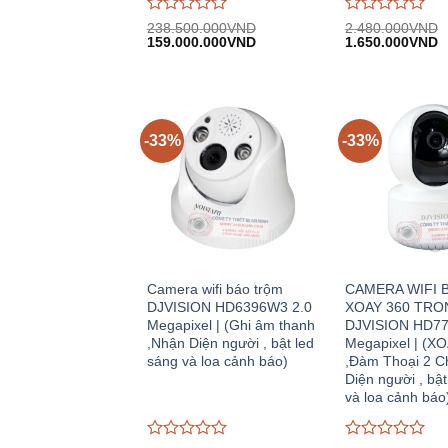
Được
Được
238.500.000
VND
2.480.000
VND
Giá
Giá
Giá
G
đánh
159.000.000
VND
đánh
1.650.000
VND
gốc:
hiện
gốc:
h
giá
giá
238.500.000VND.
tại:
2.480.000VND.
tạ
0
0
159.000.000VND.
1
trên
trên
5
5
-33%
-33%
Camera wifi báo trộm
CAMERA WIFI 
DJVISION HD6396W3 2.0
XOAY 360 TRO
Megapixel | (Ghi âm thanh
DJVISION HD77
,Nhận Diện người , bật led
Megapixel | (X
sáng và loa cảnh báo)
,Đàm Thoại 2 C
Diện người , bật
và loa cảnh báo