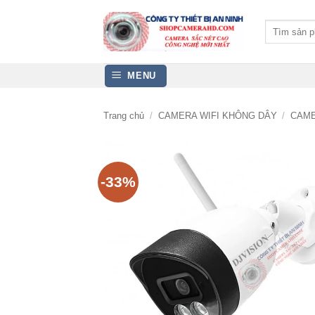
Bỏ
qua
Tìm
kiếm:
nội
dung
MENU
Trang chủ
/
CAMERA WIFI KHÔNG DÂY
/
CAME
-33%