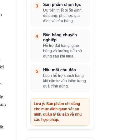
Sản phẩm chọn lọc
3
Ưu tiên thiết bị ổn định,
h
dễ dùng, phù hợp gia
đình và cửa hàng.
Bán hàng chuyên
4
nghiệp
Hỗ trợ đặt hàng, giao
hàng và hướng dẫn sử
dụng sau khi mua.
i
ời
Hậu mãi chu đáo
5
Luôn hỗ trợ khách hàng
khi cần tư vấn thêm trong
,
quá trình dùng.
ển
Lưu ý: Sản phẩm chỉ dùng
của
cho mục đích quan sát an
ninh, quản lý tài sản và nhu
cầu hợp pháp.
ặt