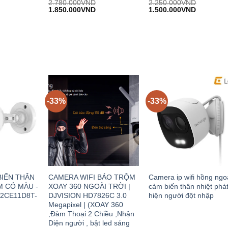
Được
Được
2.780.000
VND
2.250.000
VND
iá
Giá
Giá
Giá
Giá
đánh
1.850.000
VND
đánh
1.500.000
VND
iện
gốc:
hiện
gốc:
hiện
giá
giá
i:
2.780.000VND.
tại:
2.250.000VND.
tại:
0
0
.350.000VND.
1.850.000VND.
1.500.00
trên
trên
5
5
-33%
-33%
IẾN THÂN
CAMERA WIFI BÁO TRỘM
Camera ip wifi hồng ngo
M CÓ MÀU -
XOAY 360 NGOÀI TRỜI |
cảm biến thân nhiệt phá
-2CE11D8T-
DJVISION HD7826C 3.0
hiện người đột nhập
Megapixel | (XOAY 360
,Đàm Thoại 2 Chiều ,Nhận
Diện người , bật led sáng