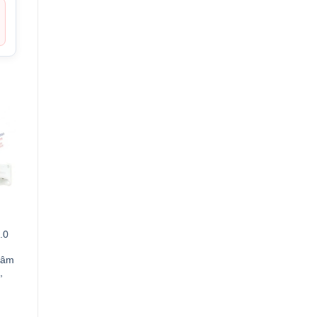
.0
 âm
,