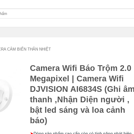
RA CẢM BIẾN THÂN NHIỆT
Camera Wifi Báo Trộm 2.0
Megapixel | Camera Wifi
DJVISION AI6834S (Ghi â
thanh ,Nhận Diện người ,
bật led sáng và loa cảnh
báo)
➤
Dòng sản phẩm cao cấp còn có tính năng phát hiện