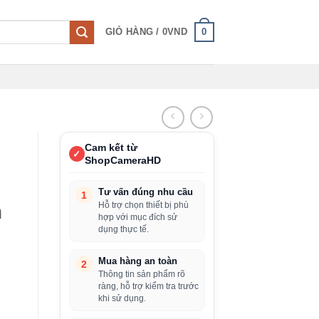
0
GIỎ HÀNG /
0
VND
Cam kết từ
✓
ShopCameraHD
Tư vấn đúng nhu cầu
1
Hỗ trợ chọn thiết bị phù
m
hợp với mục đích sử
dụng thực tế.
Mua hàng an toàn
2
Thông tin sản phẩm rõ
ràng, hỗ trợ kiểm tra trước
khi sử dụng.