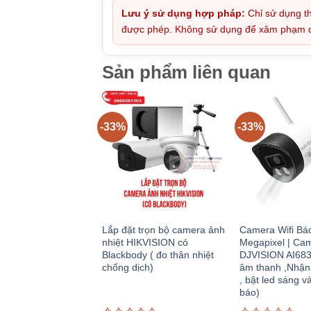
Lưu ý sử dụng hợp pháp:
Chỉ sử dụng th
được phép. Không sử dụng để xâm phạm quy
Sản phẩm liên quan
-33%
-33%
Lắp đặt trọn bộ camera ảnh
Camera Wifi Bá
nhiệt HIKVISION có
Megapixel | Cam
Blackbody ( đo thân nhiệt
DJVISION AI683
chống dịch)
âm thanh ,Nhận
, bật led sáng v
báo)