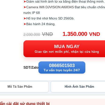
➤
Giám sát hình ảnh từ xa bằng điện thoại thông minh.
➤
Camera Wifi DJVISION AI6834S
Đạt tiêu chuẩn chốn
nước IP 68
➤
Hổ trợ thẻ nhớ Micro SD 256Gb.
➤
Bảo hành 24 tháng.
Giá
G
1.350.000
VND
VND
2.030.000
gốc:
h
2.030.000VND.
tạ
MUA NGAY
1
Giao tận nơi miễn phí, nhận tại cửa hàng
0866501503
SDT/Zalo
Tư vấn trực tuyến 24/7
Mô Tả Sản Phẩm
Hình Ảnh Sản Phẩm
n cài đặt sử dụng thiết bị