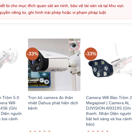
iết bị cho mục đích quan sát an ninh, bảo vệ tài sản và tại khu vực
ền riêng tư, ghi hình trái phép hoặc vi phạm pháp luật.
-33%
-33%
o Trộm 5.0
Trọn bộ camera đo thân
Camera Wifi Báo Trộm 2
era Wifi
nhiệt Dahua phát hiện dịch
Megapixel | Camera AL
4S6 (Ghi
bệnh
DJVISION AI9319S (Ghi
 Diện người
thanh ,Nhận Diện người 
à loa cảnh
bật led sáng và loa cảnh
báo)