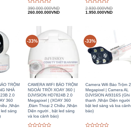
Được
Được
390.000.000
VND
2.930.000
VND
iá
Giá
Giá
Giá
Giá
đánh
260.000.000
VND
đánh
1.950.000
VND
iện
gốc:
hiện
gốc:
hiện
giá
giá
i:
390.000.000VND.
tại:
2.930.000VND.
tại:
0
0
.650.000VND.
260.000.000VND.
1.950.00
trên
trên
5
5
-33%
-33%
BÁO TRỘM
CAMERA WIFI BÁO TRỘM
Camera Wifi Báo Trộm 2
NG NHÀ
NGOÀI TRỜI XOAY 360 |
Megapixel | Camera AL
23B 2.0
DJVISION HD7824B 2.0
DJVISION AI9316S (Ghi
OAY 360
Megapixel | (XOAY 360
thanh ,Nhận Diện người 
hiều ,Nhận
,Đàm Thoại 2 Chiều ,Nhận
bật led sáng và loa cảnh
 led sáng
Diện người , bật led sáng
báo)
)
và loa cảnh báo)