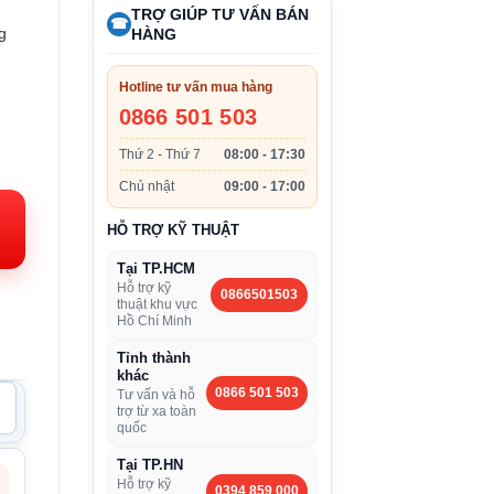
TRỢ GIÚP TƯ VẤN BÁN
☎
g
HÀNG
Hotline tư vấn mua hàng
0866 501 503
iá
Thứ 2 - Thứ 7
08:00 - 17:30
iện
Chủ nhật
09:00 - 17:00
i:
HỖ TRỢ KỸ THUẬT
.350.000VND.
Tại TP.HCM
Hỗ trợ kỹ
0866501503
thuật khu vực
Hồ Chí Minh
Tỉnh thành
khác
0866 501 503
Tư vấn và hỗ
trợ từ xa toàn
quốc
Tại TP.HN
Hỗ trợ kỹ
0394 859 000