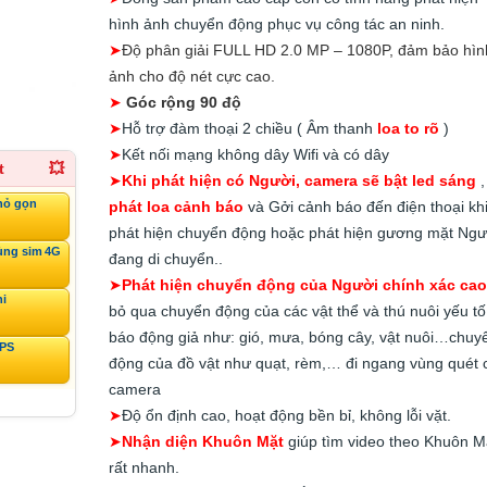
hình ảnh chuyển động phục vụ công tác an ninh.
➤
Độ phân giải FULL HD 2.0 MP – 1080P, đảm bảo hìn
ảnh cho độ nét cực cao.
➤
Góc rộng 90 độ
➤
Hỗ trợ đàm thoại 2 chiều ( Âm thanh
loa to rõ
)
➤
Kết nối mạng không dây Wifi và có dây
t
💥
➤
Khi phát hiện có Người, camera sẽ bật led sáng
,
hỏ gọn
phát loa cảnh báo
và Gởi cảnh báo đến điện thoại kh
phát hiện chuyển động hoặc phát hiện gương mặt Ngư
ùng sim 4G
đang di chuyển..
➤
Phát hiện chuyển động của Người chính xác cao
ni
bỏ qua chuyển động của các vật thể và thú nuôi yếu tố
báo động giả như: gió, mưa, bóng cây, vật nuôi…chuy
GPS
động của đồ vật như quạt, rèm,… đi ngang vùng quét 
camera
➤
Độ ổn định cao, hoạt động bền bỉ, không lỗi vặt.
➤
Nhận diện Khuôn Mặt
giúp tìm video theo Khuôn M
rất nhanh.