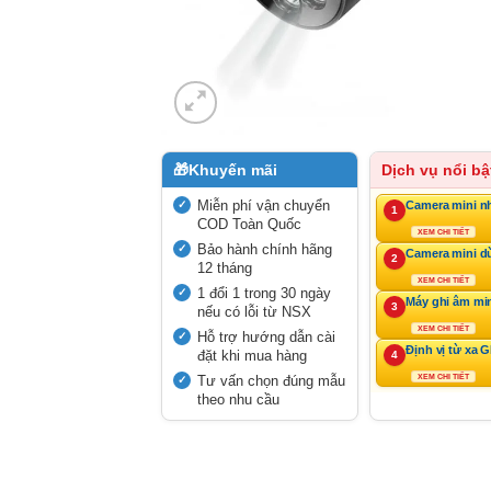
🎁
Khuyến mãi
Dịch vụ nổi bậ
Miễn phí vận chuyển
Camera mini n
1
COD Toàn Quốc
XEM CHI TIẾT
Bảo hành chính hãng
Camera mini d
2
12 tháng
XEM CHI TIẾT
1 đổi 1 trong 30 ngày
Máy ghi âm mi
3
nếu có lỗi từ NSX
XEM CHI TIẾT
Hỗ trợ hướng dẫn cài
Định vị từ xa 
đặt khi mua hàng
4
Tư vấn chọn đúng mẫu
XEM CHI TIẾT
theo nhu cầu