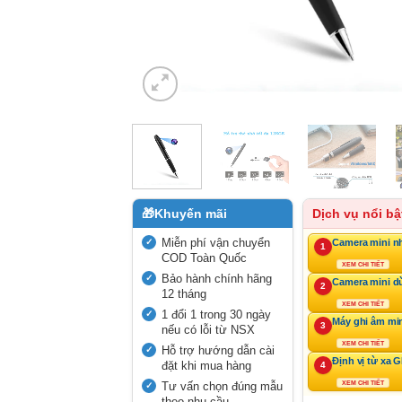
🎁
Khuyến mãi
Dịch vụ nổi bậ
Miễn phí vận chuyển
Camera mini n
1
COD Toàn Quốc
XEM CHI TIẾT
Bảo hành chính hãng
Camera mini d
2
12 tháng
XEM CHI TIẾT
1 đổi 1 trong 30 ngày
Máy ghi âm mi
3
nếu có lỗi từ NSX
XEM CHI TIẾT
Hỗ trợ hướng dẫn cài
Định vị từ xa 
đặt khi mua hàng
4
Tư vấn chọn đúng mẫu
XEM CHI TIẾT
theo nhu cầu