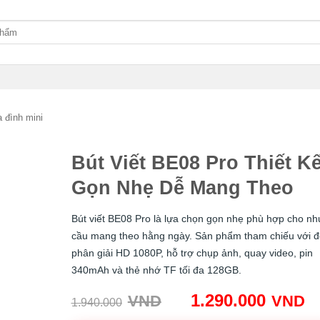
 đình mini
Bút Viết BE08 Pro Thiết K
Gọn Nhẹ Dễ Mang Theo
Bút viết BE08 Pro là lựa chọn gọn nhẹ phù hợp cho nh
cầu mang theo hằng ngày. Sản phẩm tham chiếu với đ
phân giải HD 1080P, hỗ trợ chụp ảnh, quay video, pin
340mAh và thẻ nhớ TF tối đa 128GB.
Giá
G
1.290.000
VND
VND
1.940.000
gốc:
h