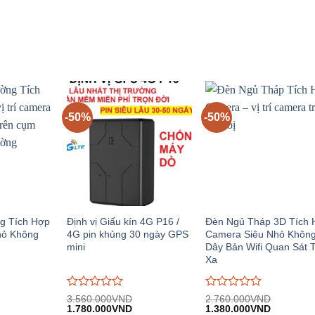
giá
giá
i:
3.680.000VND.
tại:
3.890.000VND.
tại:
0
0
.390.000VND.
2.450.000VND.
2.590.00
trên
trên
5
5
-50%
-50%
g Tích Hợp
Định vị Giấu kín 4G P16 /
Đèn Ngủ Tháp 3D Tích
hỏ Không
4G pin khủng 30 ngày GPS
Camera Siêu Nhỏ Khôn
mini
Dây Bản Wifi Quan Sát 
Xa
Được
Được
3.560.000
VND
2.760.000
VND
iá
Giá
Giá
Giá
Giá
đánh
1.780.000
VND
đánh
1.380.000
VND