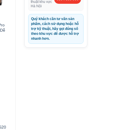
thuật khu vực
Hà Nội
Quý khách cần tư vấn sản
phẩm, cách sử dụng hoặc hỗ
Pro
trợ kỹ thuật, hãy gọi đúng số
 Dễ
theo khu vực để được hỗ trợ
nhanh hơn.
0VND.
S20