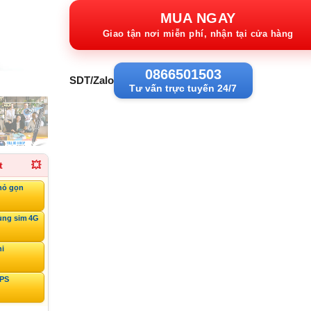
1.940.000VND.
tạ
MUA NGAY
1
Giao tận nơi miễn phí, nhận tại cửa hàng
0866501503
SDT/Zalo
Tư vấn trực tuyến 24/7
t
💥
hỏ gọn
ùng sim 4G
ni
GPS