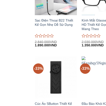
Sạc Điện Thoại B22 Thiết
Kính Mắt Glasse
Kế Gọn Nhẹ Dễ Sử Dụng
HD Thiết Kế Gọ
Mang Theo
Được
Được
2.840.000
VND
2.030.000
VND
Giá
Giá
Giá
G
đánh
1.890.000
VND
đánh
1.350.000
VND
gốc:
hiện
gốc:
h
giá
giá
2.840.000VND.
tại:
2.030.000VND.
tạ
0
0
1.890.000VND.
1
trên
trên
5
5
-33%
-33%
Cúc Áo SButton Thiết Kế
Đầu Báo Khói K