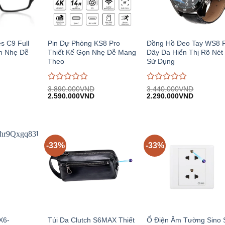
s C9 Full
Pin Dự Phòng KS8 Pro
Đồng Hồ Đeo Tay WS8 
n Nhẹ Dễ
Thiết Kế Gọn Nhẹ Dễ Mang
Dây Da Hiển Thị Rõ Nét
Theo
Sử Dụng
Được
Được
3.890.000
VND
3.440.000
VND
iá
Giá
Giá
Giá
Giá
đánh
2.590.000
VND
đánh
2.290.000
VND
iện
gốc:
hiện
gốc:
hiện
giá
giá
i:
3.890.000VND.
tại:
3.440.000VND.
tại:
0
0
.350.000VND.
2.590.000VND.
2.290.00
trên
trên
5
5
-33%
-33%
X6-
Túi Da Clutch S6MAX Thiết
Ổ Điện Âm Tường Sino 