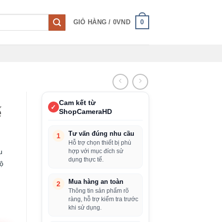
0
GIỎ HÀNG /
0
VND
Cam kết từ
✓
ế
ShopCameraHD
Tư vấn đúng nhu cầu
1
Hỗ trợ chọn thiết bị phù
u
hợp với mục đích sử
dụng thực tế.
ộ
Mua hàng an toàn
2
Thông tin sản phẩm rõ
ràng, hỗ trợ kiểm tra trước
iá
khi sử dụng.
iện