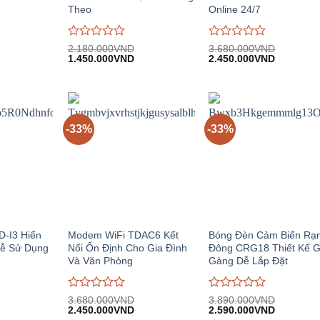
Theo
Online 24/7
Được
Được
2.180.000
VND
3.680.000
VND
iá
Giá
Giá
Giá
Giá
đánh
1.450.000
VND
đánh
2.450.000
VND
iện
gốc:
hiện
gốc:
hiện
giá
giá
i:
2.180.000VND.
tại:
3.680.000VND.
tại:
0
0
.490.000VND.
1.450.000VND.
2.450.00
trên
trên
5
5
-33%
-33%
D-I3 Hiển
Modem WiFi TDAC6 Kết
Bóng Đèn Cảm Biến Rạ
Dễ Sử Dụng
Nối Ổn Định Cho Gia Đình
Đông CRG18 Thiết Kế 
Và Văn Phòng
Gàng Dễ Lắp Đặt
Được
Được
3.680.000
VND
3.890.000
VND
iá
Giá
Giá
Giá
Giá
đánh
2.450.000
VND
đánh
2.590.000
VND
iện
gốc:
hiện
gốc:
hiện