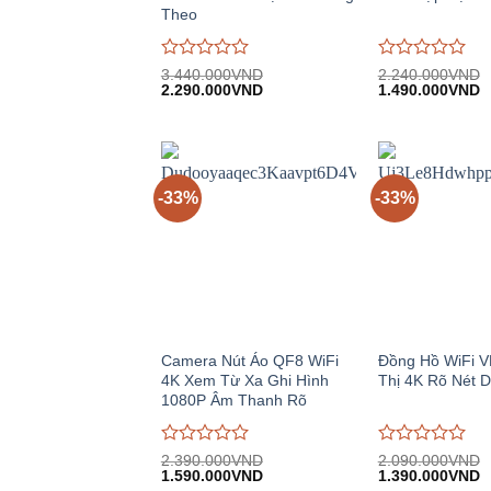
Theo
Được
Được
3.440.000
VND
2.240.000
VND
Giá
Giá
Giá
G
đánh
2.290.000
VND
đánh
1.490.000
VND
gốc:
hiện
gốc:
h
giá
giá
3.440.000VND.
tại:
2.240.000VND.
tạ
0
0
2.290.000VND.
1
trên
trên
5
5
-33%
-33%
Camera Nút Áo QF8 WiFi
Đồng Hồ WiFi V
4K Xem Từ Xa Ghi Hình
Thị 4K Rõ Nét 
1080P Âm Thanh Rõ
Được
Được
2.390.000
VND
2.090.000
VND
Giá
Giá
Giá
G
đánh
1.590.000
VND
đánh
1.390.000
VND
gốc:
hiện
gốc:
h