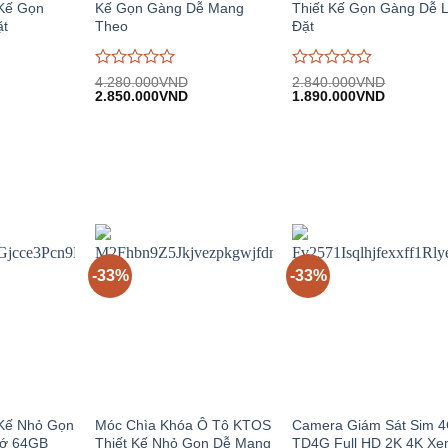
 Kế Gọn
Kế Gọn Gàng Dễ Mang
Thiết Kế Gọn Gàng Dễ 
ặt
Theo
Đặt
Được
Được
4.280.000
VND
2.840.000
VND
iá
Giá
Giá
Giá
Giá
đánh
2.850.000
VND
đánh
1.890.000
VND
iện
gốc:
hiện
gốc:
hiện
giá
giá
i:
4.280.000VND.
tại:
2.840.000VND.
tại:
0
0
.090.000VND.
2.850.000VND.
1.890.00
trên
trên
5
5
-33%
-33%
Kế Nhỏ Gọn
Móc Chìa Khóa Ô Tô KTOS
Camera Giám Sát Sim 
hớ 64GB
Thiết Kế Nhỏ Gọn Dễ Mang
TD4G Full HD 2K 4K X