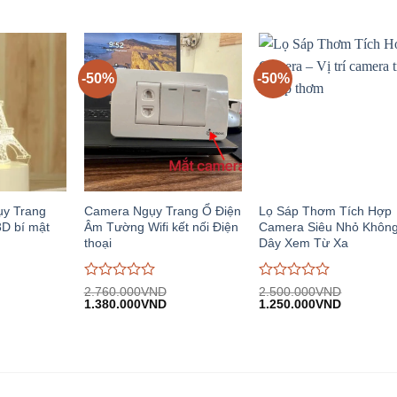
iện
gốc:
hiện
gốc:
hiện
giá
giá
i:
3.560.000VND.
tại:
2.760.000VND.
tại:
0
0
.900.000VND.
1.780.000VND.
1.380.00
trên
trên
5
5
-50%
-50%
ụy Trang
Camera Ngụy Trang Ổ Điện
Lọ Sáp Thơm Tích Hợp
D bí mật
Âm Tường Wifi kết nối Điện
Camera Siêu Nhỏ Khôn
thoại
Dây Xem Từ Xa
Được
Được
2.760.000
VND
2.500.000
VND
iá
Giá
Giá
Giá
Giá
đánh
1.380.000
VND
đánh
1.250.000
VND
iện
gốc:
hiện
gốc:
hiện
giá
giá
i:
2.760.000VND.
tại:
2.500.000VND.
tại:
0
0
.380.000VND.
1.380.000VND.
1.250.00
trên
trên
5
5