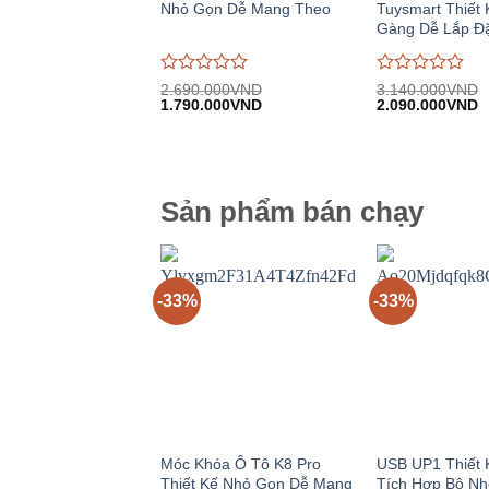
Nhỏ Gọn Dễ Mang Theo
Tuysmart Thiết
Gàng Dễ Lắp Đ
Được
Được
2.690.000
VND
3.140.000
VND
Giá
Giá
Giá
G
đánh
1.790.000
VND
đánh
2.090.000
VND
gốc:
hiện
gốc:
h
giá
giá
2.690.000VND.
tại:
3.140.000VND.
tạ
0
0
1.790.000VND.
2
trên
trên
5
5
Sản phẩm bán chạy
-33%
-33%
Móc Khóa Ô Tô K8 Pro
USB UP1 Thiết 
Thiết Kế Nhỏ Gọn Dễ Mang
Tích Hợp Bộ N