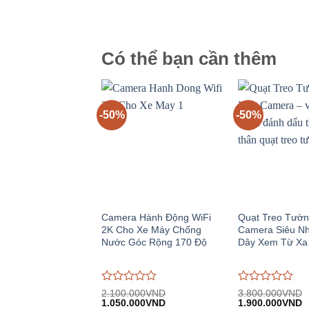
giá
giá
2.390.000VND.
tại:
2.090.000VND.
tạ
0
0
1.590.000VND.
1
trên
trên
5
5
Có thể bạn cần thêm
-50%
-50%
Camera Hành Động WiFi
Quạt Treo Tườn
2K Cho Xe Máy Chống
Camera Siêu N
Nước Góc Rộng 170 Độ
Dây Xem Từ Xa
Được
Được
2.100.000
VND
3.800.000
VND
Giá
Giá
Giá
G
đánh
1.050.000
VND
đánh
1.900.000
VND