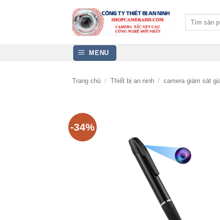
Bỏ
qua
Tìm
kiếm:
nội
dung
MENU
Trang chủ
/
Thiết bị an ninh
/
camera giám sát gia
-34%