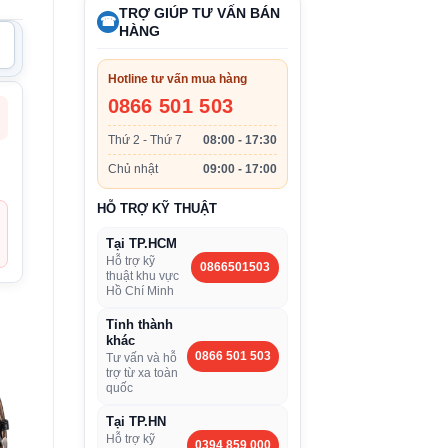
TRỢ GIÚP TƯ VẤN BÁN
☎
HÀNG
Hotline tư vấn mua hàng
0866 501 503
Thứ 2 - Thứ 7
08:00 - 17:30
Chủ nhật
09:00 - 17:00
HỖ TRỢ KỸ THUẬT
Tại TP.HCM
Hỗ trợ kỹ
0866501503
thuật khu vực
Hồ Chí Minh
Tỉnh thành
khác
0866 501 503
Tư vấn và hỗ
trợ từ xa toàn
quốc
Tại TP.HN
Hỗ trợ kỹ
0394 859 000