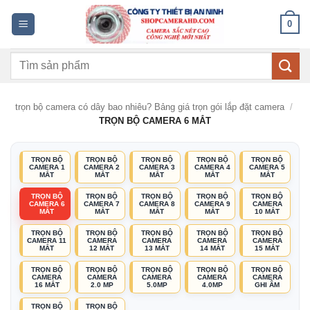
Bỏ
0
qua
nội
Tìm
dung
kiếm:
trọn bộ camera có dây bao nhiêu? Bảng giá trọn gói lắp đặt camera
/
TRỌN BỘ CAMERA 6 MẮT
TRỌN BỘ
TRỌN BỘ
TRỌN BỘ
TRỌN BỘ
TRỌN BỘ
CAMERA 1
CAMERA 2
CAMERA 3
CAMERA 4
CAMERA 5
MẮT
MẮT
MẮT
MẮT
MẮT
TRỌN BỘ
TRỌN BỘ
TRỌN BỘ
TRỌN BỘ
TRỌN BỘ
CAMERA 6
CAMERA 7
CAMERA 8
CAMERA 9
CAMERA
MẮT
MẮT
MẮT
MẮT
10 MẮT
TRỌN BỘ
TRỌN BỘ
TRỌN BỘ
TRỌN BỘ
TRỌN BỘ
CAMERA 11
CAMERA
CAMERA
CAMERA
CAMERA
MẮT
12 MẮT
13 MẮT
14 MẮT
15 MẮT
TRỌN BỘ
TRỌN BỘ
TRỌN BỘ
TRỌN BỘ
TRỌN BỘ
CAMERA
CAMERA
CAMERA
CAMERA
CAMERA
16 MẮT
2.0 MP
5.0MP
4.0MP
GHI ÂM
TRỌN BỘ
TRỌN BỘ