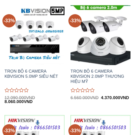
giá
giá
6.650.000VND.
5.
0
0
trên
trên
5
5
-33%
-33%
TRỌN BỘ 6 CAMERA
TRỌN BỘ 6 CAMERA
KBVISION 5.0MP SIÊU NÉT
KBVISION 2.0MP THƯƠNG
HIỆU MỸ
Được
Được
Giá
Gi
12.090.000
VND
6.560.000
VND
4.370.000
VND
Giá
Giá
gốc:
hiệ
8.060.000
VND
đánh
đánh
gốc:
hiện
6.560.000VND.
tại:
giá
giá
12.090.000VND.
tại:
4.
0
0
8.060.000VND.
trên
trên
5
5
-33%
-33%