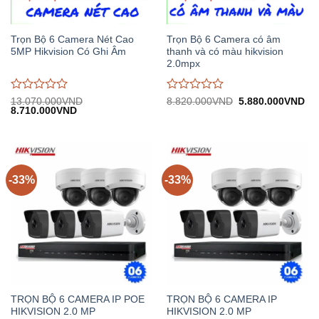
Trọn Bộ 6 Camera Nét Cao
Trọn Bộ 6 Camera có âm
5MP Hikvision Có Ghi Âm
thanh và có màu hikvision
2.0mpx
Được
Được
Giá
Gi
13.070.000
VND
8.820.000
VND
5.880.000
VND
Giá
Giá
gốc:
hiệ
8.710.000
VND
đánh
đánh
gốc:
hiện
8.820.000VND.
tại:
giá
giá
13.070.000VND.
tại:
5.
0
0
8.710.000VND.
trên
trên
5
5
-33%
-33%
TRỌN BỘ 6 CAMERA IP POE
TRỌN BỘ 6 CAMERA IP
HIKVISION 2.0 MP
HIKVISION 2.0 MP