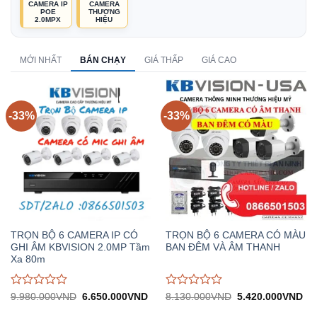
CAMERA IP
CAMERA
POE
THƯƠNG
2.0MPX
HIỆU
MỚI NHẤT
BÁN CHẠY
GIÁ THẤP
GIÁ CAO
-33%
-33%
TRỌN BỘ 6 CAMERA IP CÓ
TRỌN BỘ 6 CAMERA CÓ MÀU
GHI ÂM KBVISION 2.0MP Tầm
BAN ĐÊM VÀ ÂM THANH
Xa 80m
Được
Được
Giá
Giá
Giá
Gi
9.980.000
VND
6.650.000
VND
8.130.000
VND
5.420.000
VND
gốc:
hiện
gốc:
hiệ
đánh
đánh
9.980.000VND.
tại:
8.130.000VND.
tại: