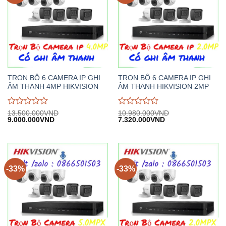
TRỌN BỘ 6 CAMERA IP GHI
TRỌN BỘ 6 CAMERA IP GHI
ÂM THANH 4MP HIKVISION
ÂM THANH HIKVISION 2MP
Được
Được
13.500.000
VND
10.980.000
VND
Giá
Giá
Giá
Giá
9.000.000
VND
7.320.000
VND
đánh
đánh
gốc:
hiện
gốc:
hiện
giá
giá
13.500.000VND.
tại:
10.980.000VND.
tại:
0
0
9.000.000VND.
7.320.000VND.
trên
trên
5
5
-33%
-33%