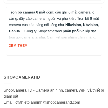
Trọn bộ camera 6 mắt
gồm: đầu ghi, 6 mắt camera, ổ
cứng, dây cáp camera, nguồn và phụ kiện. Trọn bộ 6 mắt
camera của các hãng nổi tiếng như
Hikvision
,
Kbvision
,
Dahua
… Công ty Shopcamerahd
phân phối
và lắp đặt
trọn gói camera tại nhà. Cam kết sản phẩm chính hãng,
Bảo Hành 2 năm (1 đổi 1)
XEM THÊM
SHOPCAMERAHD
ShopCameraHD - Camera an ninh, camera WiFi và thiết bị
giám sát
Email: ctythietbianninh@shopcamerahd.com