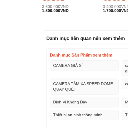
Được
Được
3.600.000
VND
3.400.000
VN
Giá
Giá
Giá
đánh
1.800.000
VND
đánh
1.700.000
VN
gốc:
hiện
gốc:
giá
giá
3.600.000VND.
tại:
3.400.000VN
0
0
1.800.000VND.
trên
trên
5
5
Danh mục liên quan nên xem thêm
Danh mục Sản Phẩm xem thêm
CAMERA GIÁ SỈ
c
g
CAMERA TẦM XA SPEED DOME
c
QUAY QUÉT
Định Vị Không Dây
M
Thiết bị an ninh thông minh
T