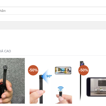
IÁ CAO
-50%
-50%