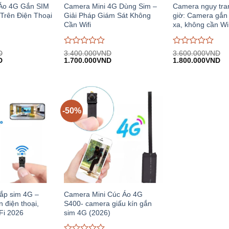
Áo 4G Gắn SIM
Camera Mini 4G Dùng Sim –
Camera ngụy tra
Trên Điện Thoại
Giải Pháp Giám Sát Không
giờ: Camera gắn
Cần Wifi
xa, không cần Wi
Được
Được
D
3.400.000
VND
3.600.000
VND
Giá
Giá
Giá
Giá
Gi
D
đánh
1.700.000
VND
đánh
1.800.000
VND
hiện
gốc:
hiện
gốc:
hi
giá
giá
D.
tại:
3.400.000VND.
tại:
3.600.000VND.
tại
0
0
1.700.000VND.
1.700.000VND.
1.
trên
trên
5
5
-50%
ắp sim 4G –
Camera Mini Cúc Áo 4G
n điện thoại,
S400- camera giấu kín gắn
Fi 2026
sim 4G (2026)