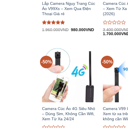
Lắp Camera Ngụy Trang Cúc
Camera Cúc 
Áo V99Xs – Xem Qua Điện
– Xem Từ Xa 
Thoại Giá rẻ
(2026)
Được đánh
Được
Giá
Giá
1.960.000
VND
980.000
VND
3.400.000
VN
gốc:
hiện
Giá
giá
5
trên
đánh
1.700.000
VN
1.960.000VND.
tại:
gốc:
5
giá
980.000VND.
3.400.000VN
0
trên
5
-50%
-50%
Camera Cúc Áo 4G Siêu Nhỏ
Camera V99 l
– Dùng Sim, Không Cần Wifi,
Xem từ xa trê
Xem Từ Xa 24/24
không cần Wi