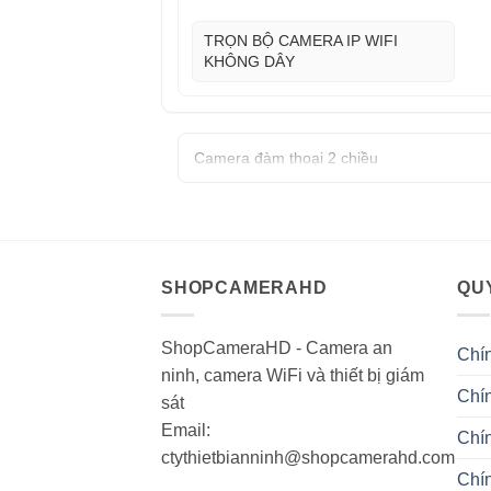
TRỌN BỘ CAMERA IP WIFI
KHÔNG DÂY
Camera đàm thoại 2 chiều
SHOPCAMERAHD
QUY
ShopCameraHD - Camera an
Chí
ninh, camera WiFi và thiết bị giám
Chín
sát
Email:
Chí
ctythietbianninh@shopcamerahd.com
Chí