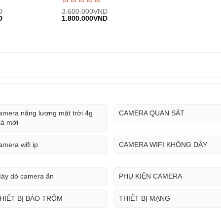
Được
D
3.600.000
VND
Giá
Giá
Giá
D
đánh
1.800.000
VND
hiện
gốc:
hiện
giá
D.
tại:
3.600.000VND.
tại:
0
1.700.000VND.
1.800.000VND.
trên
5
amera năng lượng mặt trời 4g
CAMERA QUAN SÁT
iá mới
amera wifi ip
CAMERA WIFI KHÔNG DÂY
áy dò camera ẩn
PHỤ KIỆN CAMERA
HIẾT BỊ BÁO TRỘM
THIẾT BỊ MẠNG