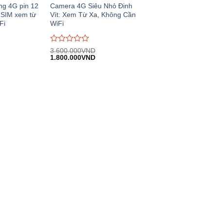
ng 4G pin 12
Camera 4G Siêu Nhỏ Đinh
 SIM xem từ
Vít: Xem Từ Xa, Không Cần
Fi
WiFi
Được
3.600.000
VND
á
Giá
Giá
đánh
1.800.000
VND
ện
gốc:
hiện
giá
:
3.600.000VND.
tại:
0
800.000VND.
1.800.000VND.
trên
5