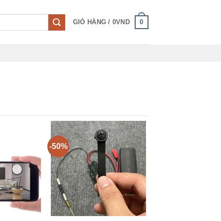
0
GIỎ HÀNG /
0
VND
-50%