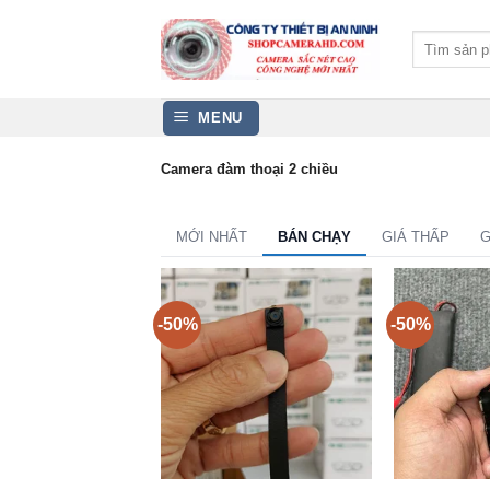
Bỏ
qua
Tìm
kiếm:
nội
dung
MENU
Camera đàm thoại 2 chiều
MỚI NHẤT
BÁN CHẠY
GIÁ THẤP
G
-50%
-50%