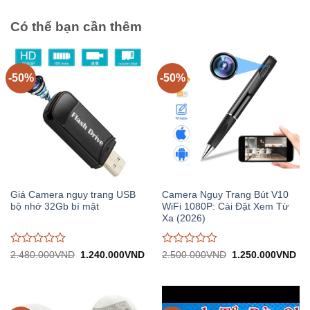
trên
5
Có thể bạn cần thêm
-50%
-50%
Giá Camera ngụy trang USB
Camera Ngụy Trang Bút V10
bộ nhớ 32Gb bí mật
WiFi 1080P: Cài Đặt Xem Từ
Xa (2026)
Được
Được
Giá
Giá
Giá
Gi
2.480.000
VND
1.240.000
VND
2.500.000
VND
1.250.000
VND
gốc:
hiện
gốc:
hiệ
đánh
đánh
2.480.000VND.
tại:
2.500.000VND.
tại:
giá
giá
1.240.000VND.
1.
0
0
trên
trên
5
5