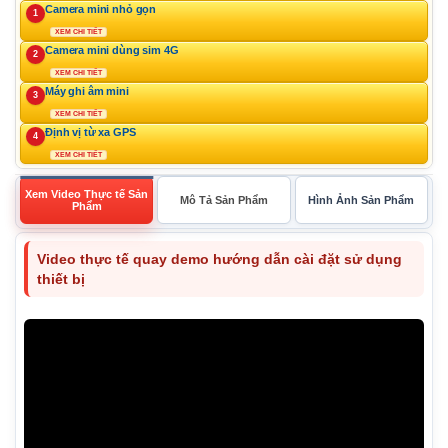
Camera mini nhỏ gọn
1
XEM CHI TIẾT
Camera mini dùng sim 4G
2
XEM CHI TIẾT
Máy ghi âm mini
3
XEM CHI TIẾT
Định vị từ xa GPS
4
XEM CHI TIẾT
Xem Video Thực tế Sản
Mô Tả Sản Phẩm
Hình Ảnh Sản Phẩm
Phẩm
Video thực tế quay demo hướng dẫn cài đặt sử dụng
thiết bị