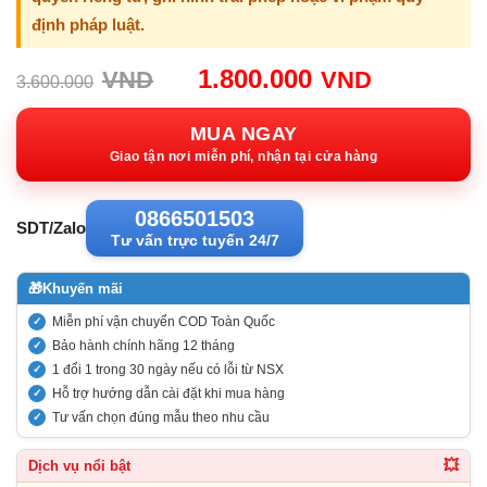
định pháp luật.
Giá
Giá
1.800.000
VND
VND
3.600.000
gốc:
hiện
3.600.000VND.
tại:
MUA NGAY
1.800.00
Giao tận nơi miễn phí, nhận tại cửa hàng
0866501503
SDT/Zalo
Tư vấn trực tuyến 24/7
🎁
Khuyến mãi
Miễn phí vận chuyển COD Toàn Quốc
Bảo hành chính hãng 12 tháng
1 đổi 1 trong 30 ngày nếu có lỗi từ NSX
Hỗ trợ hướng dẫn cài đặt khi mua hàng
Tư vấn chọn đúng mẫu theo nhu cầu
💥
Dịch vụ nổi bật