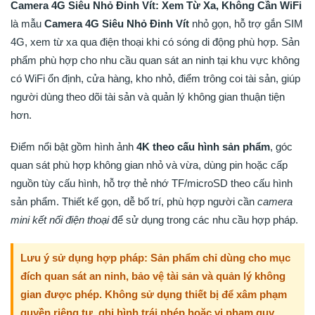
Camera 4G Siêu Nhỏ Đinh Vít: Xem Từ Xa, Không Cần WiFi
là mẫu
Camera 4G Siêu Nhỏ Đinh Vít
nhỏ gọn, hỗ trợ gắn SIM
4G, xem từ xa qua điện thoại khi có sóng di động phù hợp. Sản
phẩm phù hợp cho nhu cầu quan sát an ninh tại khu vực không
có WiFi ổn định, cửa hàng, kho nhỏ, điểm trông coi tài sản, giúp
người dùng theo dõi tài sản và quản lý không gian thuận tiện
hơn.
Điểm nổi bật gồm hình ảnh
4K theo cấu hình sản phẩm
, góc
quan sát phù hợp không gian nhỏ và vừa, dùng pin hoặc cấp
nguồn tùy cấu hình, hỗ trợ thẻ nhớ TF/microSD theo cấu hình
sản phẩm. Thiết kế gọn, dễ bố trí, phù hợp người cần
camera
mini kết nối điện thoại
để sử dụng trong các nhu cầu hợp pháp.
Lưu ý sử dụng hợp pháp: Sản phẩm chỉ dùng cho mục
đích quan sát an ninh, bảo vệ tài sản và quản lý không
gian được phép. Không sử dụng thiết bị để xâm phạm
quyền riêng tư, ghi hình trái phép hoặc vi phạm quy