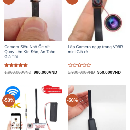
Camera Siêu Nhỏ Ốc Vít –
Lắp Camera ngụy trang V99R
Quay Lén Kín Đáo, An Toàn,
mini Giá rẻ
Giá Tốt
Được đánh
Được
Giá
Giá
Giá
Giá
1.960.000
VND
980.000
VND
1.900.000
VND
950.000
VND
gốc:
hiện
gốc:
hiện
giá
5
trên
đánh
1.960.000VND.
tại:
1.900.000VND.
tại:
5
giá
980.000VND.
950.
0
trên
5
-50%
-50%