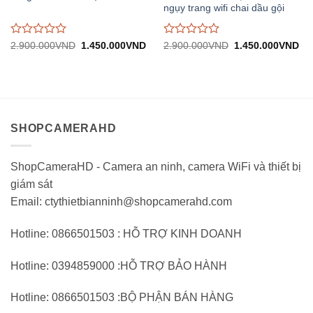
ngụy trang wifi chai dầu gội
Được
Được
Giá
Giá
Giá
Gi
2.900.000
VND
1.450.000
VND
2.900.000
VND
1.450.000
VND
gốc:
hiện
gốc:
hiệ
đánh
đánh
2.900.000VND.
tại:
2.900.000VND.
tại:
giá
giá
1.450.000VND.
1.
0
0
trên
trên
5
5
SHOPCAMERAHD
ShopCameraHD - Camera an ninh, camera WiFi và thiết bị
giám sát
Email: ctythietbianninh@shopcamerahd.com
Hotline: 0866501503 : HỖ TRỢ KINH DOANH
Hotline: 0394859000 :HỖ TRỢ BẢO HÀNH
Hotline: 0866501503 :BỘ PHẬN BÁN HÀNG