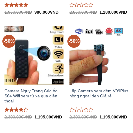
Được đánh
Được
Giá
Giá
Giá
Gi
1.960.000
VND
980.000
VND
2.560.000
VND
1.280.000
VND
gốc:
hiện
gốc:
hiệ
giá
5
trên
đánh
1.960.000VND.
tại:
2.560.000VND.
tại:
5
giá
980.000VND.
1.
0
trên
5
-50%
-50%
Camera Ngụy Trang Cúc Áo
Lắp Camera xem đêm V99Plus
S64 Wifi xem từ xa qua điện
hồng ngoại đen Giá rẻ
thoại
Được
Được
Giá
Giá
Giá
Gi
2.390.000
VND
1.195.000
VND
2.390.000
VND
1.195.000
VND
gốc:
hiện
gốc:
hiệ
đánh giá
đánh
2.390.000VND.
tại:
2.390.000VND.
tại:
4.33
trên
giá
1.195.000VND.
1.
5
0