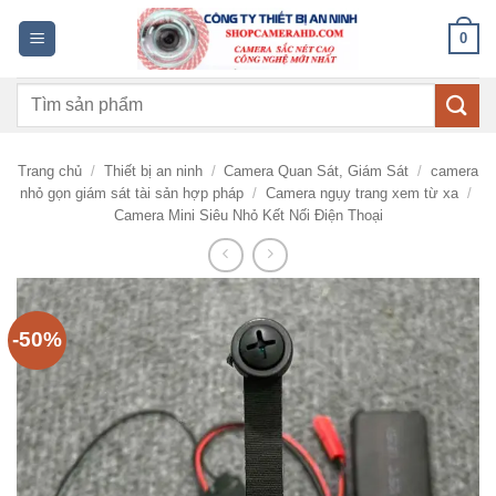
Bỏ
0
qua
nội
Tìm
dung
kiếm:
Trang chủ
/
Thiết bị an ninh
/
Camera Quan Sát, Giám Sát
/
camera
nhỏ gọn giám sát tài sản hợp pháp
/
Camera ngụy trang xem từ xa
/
Camera Mini Siêu Nhỏ Kết Nối Điện Thoại
-50%