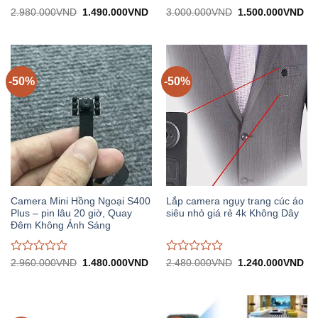
Được
Được
Giá
Giá
Giá
Gi
2.980.000
VND
1.490.000
VND
3.000.000
VND
1.500.000
VND
gốc:
hiện
gốc:
hiệ
đánh
đánh
2.980.000VND.
tại:
3.000.000VND.
tại:
giá
giá
1.490.000VND.
1.
0
0
trên
trên
5
5
-50%
-50%
Camera Mini Hồng Ngoại S400
Lắp camera ngụy trang cúc áo
Plus – pin lâu 20 giờ, Quay
siêu nhỏ giá rẻ 4k Không Dây
Đêm Không Ánh Sáng
Được
Được
Giá
Giá
Giá
Gi
2.960.000
VND
1.480.000
VND
2.480.000
VND
1.240.000
VND
gốc:
hiện
gốc:
hiệ
đánh
đánh
2.960.000VND.
tại:
2.480.000VND.
tại:
giá
giá
1.480.000VND.
1.
0
0
trên
trên