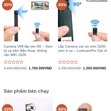
5
5
-50%
-50%
Camera V99 lắp sim 4G – Xem
Lắp Camera cúc áo mini S200
từ xa trên điện thoại, không
xem ở xa – LookcamPro Giá rẻ
cần WiFi 2026
Được
Được
Giá
Giá
Giá
Gi
3.400.000
VND
1.700.000
VND
2.700.000
VND
1.350.000
VND
gốc:
hiện
gốc:
hiệ
đánh
đánh
3.400.000VND.
tại:
2.700.000VND.
tại:
giá
giá
1.700.000VND.
1.
0
0
trên
trên
5
5
Sản phẩm bán chạy
-50%
-50%