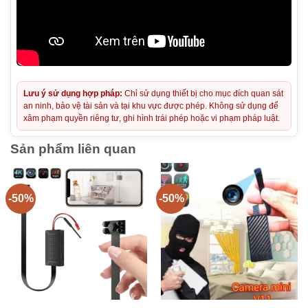
Lưu ý sử dụng hợp pháp:
Chỉ sử dụng thiết bị cho mục đích quan sát
an ninh, bảo vệ tài sản và tại khu vực được phép. Không sử dụng để
xâm phạm quyền riêng tư, ghi hình trái phép hoặc vi phạm pháp luật.
Sản phẩm liên quan
-50%
-50%