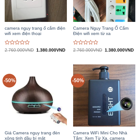
camera ngụy trang ổ cắm điện
Camera Ngụy Trang Ổ Cắm
wifi xem điện thoại
Điện wifi xem từ xa
Được
Được
Giá
Giá
Giá
Gi
2.760.000
VND
1.380.000
VND
2.760.000
VND
1.380.000
VND
gốc:
hiện
gốc:
hiệ
đánh
đánh
2.760.000VND.
tại:
2.760.000VND.
tại:
giá
giá
1.380.000VND.
1.
0
0
trên
trên
5
5
-50%
-50%
Giá Camera ngụy trang đèn
Camera WiFi Mini Cho Nhà
xông tinh dầu bí mật
Tắm: Xem Từ Xa, camera