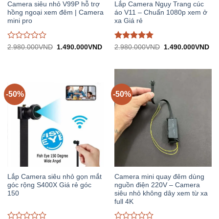
Camera siêu nhỏ V99P hỗ trợ
Lắp Camera Ngụy Trang cúc
hồng ngoại xem đêm | Camera
áo V11 – Chuẩn 1080p xem ở
mini pro
xa Giá rẻ
Được
Được đánh
Giá
Giá
Giá
Gi
2.980.000
VND
1.490.000
VND
2.980.000
VND
1.490.000
VND
gốc:
hiện
gốc:
hiệ
đánh
giá
5
trên
2.980.000VND.
tại:
2.980.000VND.
tại:
giá
5
1.490.000VND.
1.
0
trên
5
-50%
-50%
Lắp Camera siêu nhỏ gọn mắt
Camera mini quay đêm dùng
góc rộng S400X Giá rẻ góc
nguồn điện 220V – Camera
150
siêu nhỏ không dây xem từ xa
full 4K