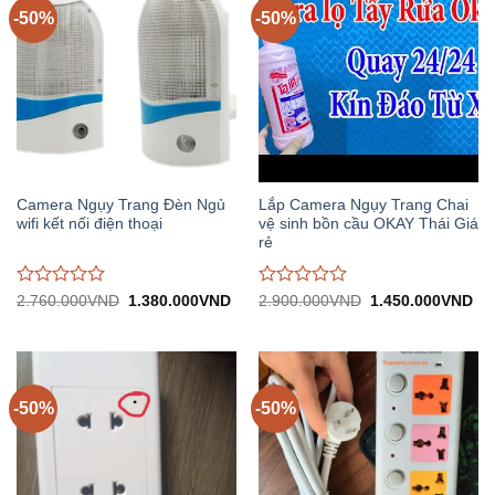
-50%
-50%
Camera Ngụy Trang Đèn Ngủ
Lắp Camera Ngụy Trang Chai
wifi kết nối điện thoại
vệ sinh bồn cầu OKAY Thái Giá
rẻ
Được
Được
Giá
Giá
Giá
Gi
2.760.000
VND
1.380.000
VND
2.900.000
VND
1.450.000
VND
gốc:
hiện
gốc:
hiệ
đánh
đánh
2.760.000VND.
tại:
2.900.000VND.
tại:
giá
giá
1.380.000VND.
1.
0
0
trên
trên
5
5
-50%
-50%