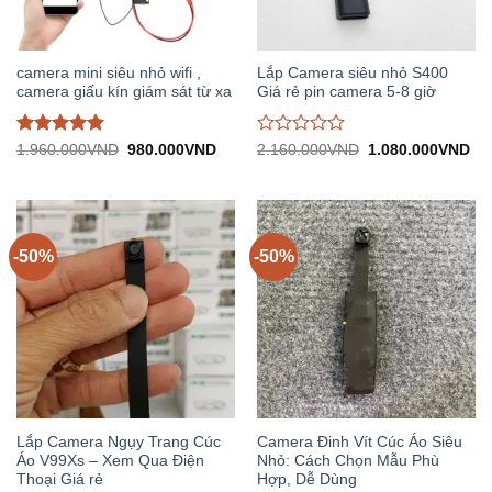
camera mini siêu nhỏ wifi ,
Lắp Camera siêu nhỏ S400
camera giấu kín giám sát từ xa
Giá rẻ pin camera 5-8 giờ
Được đánh
Được
Giá
Giá
Giá
Gi
1.960.000
VND
980.000
VND
2.160.000
VND
1.080.000
VND
gốc:
hiện
gốc:
hiệ
giá
5
trên
đánh
1.960.000VND.
tại:
2.160.000VND.
tại:
5
giá
980.000VND.
1.
0
trên
5
-50%
-50%
Lắp Camera Ngụy Trang Cúc
Camera Đinh Vít Cúc Áo Siêu
Áo V99Xs – Xem Qua Điện
Nhỏ: Cách Chọn Mẫu Phù
Thoại Giá rẻ
Hợp, Dễ Dùng