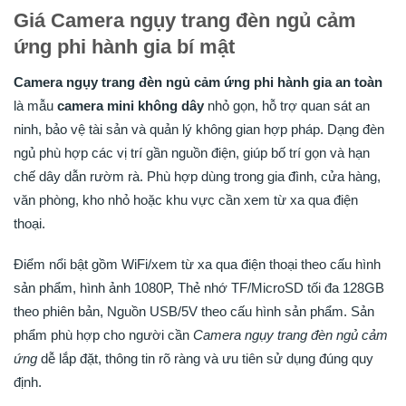
Giá Camera ngụy trang đèn ngủ cảm
ứng phi hành gia bí mật
Camera ngụy trang đèn ngủ cảm ứng phi hành gia an toàn
là mẫu
camera mini không dây
nhỏ gọn, hỗ trợ quan sát an
ninh, bảo vệ tài sản và quản lý không gian hợp pháp. Dạng đèn
ngủ phù hợp các vị trí gần nguồn điện, giúp bố trí gọn và hạn
chế dây dẫn rườm rà. Phù hợp dùng trong gia đình, cửa hàng,
văn phòng, kho nhỏ hoặc khu vực cần xem từ xa qua điện
thoại.
Điểm nổi bật gồm WiFi/xem từ xa qua điện thoại theo cấu hình
sản phẩm, hình ảnh 1080P, Thẻ nhớ TF/MicroSD tối đa 128GB
theo phiên bản, Nguồn USB/5V theo cấu hình sản phẩm. Sản
phẩm phù hợp cho người cần
Camera ngụy trang đèn ngủ cảm
ứng
dễ lắp đặt, thông tin rõ ràng và ưu tiên sử dụng đúng quy
định.