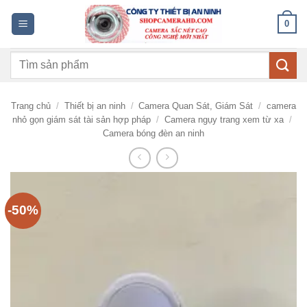
Bỏ
0
qua
nội
Tìm
dung
kiếm:
Trang chủ
/
Thiết bị an ninh
/
Camera Quan Sát, Giám Sát
/
camera
nhỏ gọn giám sát tài sản hợp pháp
/
Camera ngụy trang xem từ xa
/
Camera bóng đèn an ninh
-50%