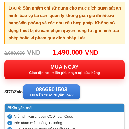
Lưu ý: Sản phẩm chỉ sử dụng cho mục đích quan sát an
ninh, bảo vệ tài sản, quản lý không gian gia đình/cửa
hàng/văn phòng và các nhu cầu hợp pháp. Không sử
dụng thiết bị để xâm phạm quyền riêng tư, ghi hình trái
phép hoặc vi phạm quy định pháp luật.
Giá
Giá
1.490.000
VND
VND
2.980.000
gốc:
hiện
2.980.000VND.
tại:
MUA NGAY
1.490.00
Giao tận nơi miễn phí, nhận tại cửa hàng
0866501503
SDT/Zalo
Tư vấn trực tuyến 24/7
🎁
Khuyến mãi
Miễn phí vận chuyển COD Toàn Quốc
Bảo hành chính hãng 12 tháng