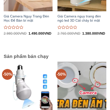
Giá Camera Ngụy Trang Đèn
Giá Camera ngụy trang đèn
Học Để Bàn bí mật
ngủ led 3D Cát chảy bí mật
Được
Được
Giá
Giá
Giá
Gi
2.980.000
VND
1.490.000
VND
2.760.000
VND
1.380.000
VND
gốc:
hiện
gốc:
hiệ
đánh
đánh
2.980.000VND.
tại:
2.760.000VND.
tại:
giá
giá
1.490.000VND.
1.
0
0
trên
trên
5
5
Sản phẩm bán chạy
-50%
-50%