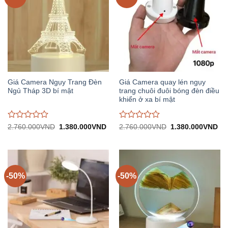
Giá Camera Ngụy Trang Đèn
Giá Camera quay lén ngụy
Ngủ Tháp 3D bí mật
trang chuôi đuôi bóng đèn điều
khiển ở xa bí mật
Được
Được
Giá
Giá
Giá
Gi
2.760.000
VND
1.380.000
VND
2.760.000
VND
1.380.000
VND
gốc:
hiện
gốc:
hiệ
đánh
đánh
2.760.000VND.
tại:
2.760.000VND.
tại:
giá
giá
1.380.000VND.
1.
0
0
trên
trên
5
5
-50%
-50%