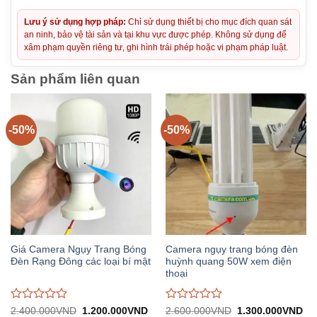
Lưu ý sử dụng hợp pháp:
Chỉ sử dụng thiết bị cho mục đích quan sát
an ninh, bảo vệ tài sản và tại khu vực được phép. Không sử dụng để
xâm phạm quyền riêng tư, ghi hình trái phép hoặc vi phạm pháp luật.
Sản phẩm liên quan
-50%
-50%
Giá Camera Ngụy Trang Bóng
Camera ngụy trang bóng đèn
Đèn Rạng Đông các loại bí mật
huỳnh quang 50W xem điện
thoại
Được
Được
Giá
Giá
Giá
Gi
2.400.000
VND
1.200.000
VND
2.600.000
VND
1.300.000
VND