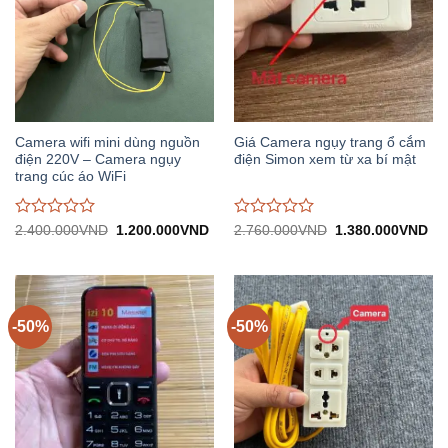
Camera wifi mini dùng nguồn
Giá Camera ngụy trang ổ cắm
điện 220V – Camera ngụy
điện Simon xem từ xa bí mật
trang cúc áo WiFi
Được
Được
Giá
Giá
Giá
Gi
2.400.000
VND
1.200.000
VND
2.760.000
VND
1.380.000
VND
gốc:
hiện
gốc:
hiệ
đánh
đánh
2.400.000VND.
tại:
2.760.000VND.
tại:
giá
giá
1.200.000VND.
1.
0
0
trên
trên
5
5
-50%
-50%