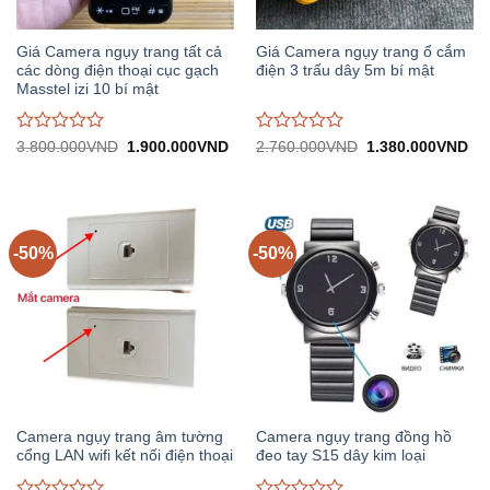
Giá Camera ngụy trang tất cả
Giá Camera ngụy trang ổ cắm
các dòng điện thoại cục gạch
điện 3 trấu dây 5m bí mật
Masstel izi 10 bí mật
Được
Được
Giá
Giá
Giá
Gi
3.800.000
VND
1.900.000
VND
2.760.000
VND
1.380.000
VND
gốc:
hiện
gốc:
hiệ
đánh
đánh
3.800.000VND.
tại:
2.760.000VND.
tại:
giá
giá
1.900.000VND.
1.
0
0
trên
trên
5
5
-50%
-50%
Camera ngụy trang âm tường
Camera ngụy trang đồng hồ
cổng LAN wifi kết nối điện thoại
đeo tay S15 dây kim loại