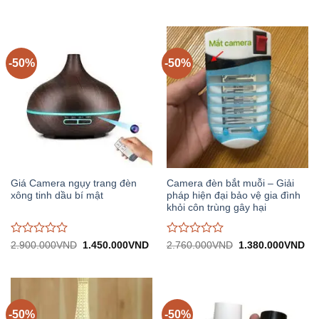
gốc:
hiện
gốc:
hiệ
đánh
đánh
2.400.000VND.
tại:
2.600.000VND.
tại:
giá
giá
1.200.000VND.
1.
0
0
trên
trên
5
5
-50%
-50%
Giá Camera ngụy trang đèn
Camera đèn bắt muỗi – Giải
xông tinh dầu bí mật
pháp hiện đại bảo vệ gia đình
khỏi côn trùng gây hại
Được
Được
Giá
Giá
Giá
Gi
2.900.000
VND
1.450.000
VND
2.760.000
VND
1.380.000
VND
gốc:
hiện
gốc:
hiệ
đánh
đánh
2.900.000VND.
tại:
2.760.000VND.
tại:
giá
giá
1.450.000VND.
1.
0
0
trên
trên
5
5
-50%
-50%