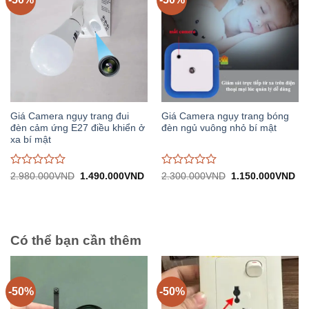
Giá Camera ngụy trang đui
Giá Camera ngụy trang bóng
đèn cảm ứng E27 điều khiển ở
đèn ngủ vuông nhỏ bí mật
xa bí mật
Được
Được
Giá
Giá
Giá
Gi
2.980.000
VND
1.490.000
VND
2.300.000
VND
1.150.000
VND
gốc:
hiện
gốc:
hiệ
đánh
đánh
2.980.000VND.
tại:
2.300.000VND.
tại:
giá
giá
1.490.000VND.
1.
0
0
trên
trên
5
5
Có thể bạn cần thêm
-50%
-50%