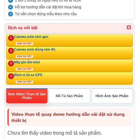
1 đổi 1 trong 30 ngày nếu có lỗi từ NSX
Hỗ trợ hướng dẫn cài đặt khi mua hàng
Tư vấn chọn đúng mẫu theo nhu cầu
💥
Dịch vụ nổi bật
Camera mini nhỏ gọn
1
XEM CHI TIẾT
Camera mini dùng sim 4G
2
XEM CHI TIẾT
Máy ghi âm mini
3
XEM CHI TIẾT
Định vị từ xa GPS
4
XEM CHI TIẾT
Xem Video Thực tế Sản
Mô Tả Sản Phẩm
Hình Ảnh Sản Phẩm
Phẩm
Video thực tế quay demo hướng dẫn cài đặt sử dụng
thiết bị
Chưa tìm thấy video trong mô tả sản phẩm.