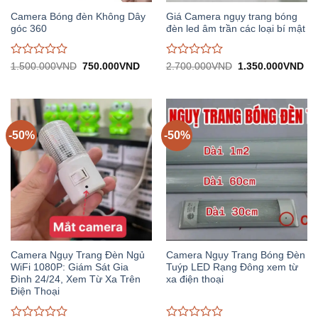
Camera Bóng đèn Không Dây
Giá Camera ngụy trang bóng
góc 360
đèn led âm trần các loại bí mật
Được
Được
Giá
Giá
Giá
Gi
1.500.000
VND
750.000
VND
2.700.000
VND
1.350.000
VND
gốc:
hiện
gốc:
hiệ
đánh
đánh
1.500.000VND.
tại:
2.700.000VND.
tại:
giá
giá
750.000VND.
1.
0
0
trên
trên
5
5
-50%
-50%
Camera Ngụy Trang Đèn Ngủ
Camera Ngụy Trang Bóng Đèn
WiFi 1080P: Giám Sát Gia
Tuýp LED Rạng Đông xem từ
Đình 24/24, Xem Từ Xa Trên
xa điện thoại
Điện Thoại