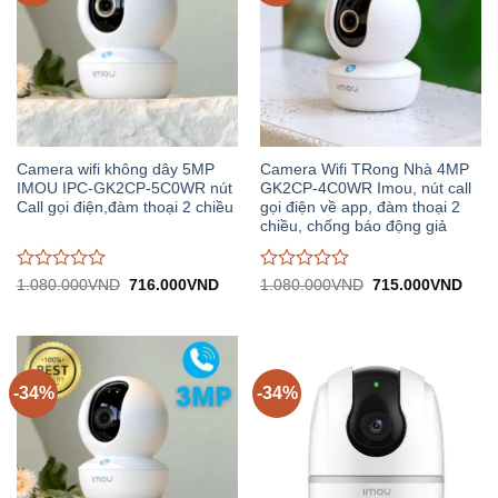
Camera wifi không dây 5MP
Camera Wifi TRong Nhà 4MP
IMOU IPC-GK2CP-5C0WR nút
GK2CP-4C0WR Imou, nút call
Call gọi điện,đàm thoại 2 chiều
gọi điện về app, đàm thoại 2
chiều, chống báo động giả
Được
Được
Giá
Giá
Giá
Giá
1.080.000
VND
716.000
VND
1.080.000
VND
715.000
VND
gốc:
hiện
gốc:
hiện
đánh
đánh
1.080.000VND.
tại:
1.080.000VND.
tại:
giá
giá
716.000VND.
715.
0
0
trên
trên
5
5
-34%
-34%