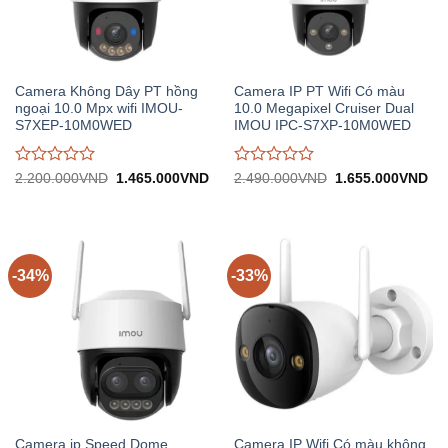
Camera Không Dây PT hồng
Camera IP PT Wifi Có màu
ngoại 10.0 Mpx wifi IMOU-
10.0 Megapixel Cruiser Dual
S7XEP-10M0WED
IMOU IPC-S7XP-10M0WED
Được
Được
Giá
Giá
Giá
Gi
2.200.000
VND
1.465.000
VND
2.490.000
VND
1.655.000
VND
gốc:
hiện
gốc:
hiệ
đánh
đánh
2.200.000VND.
tại:
2.490.000VND.
tại:
giá
giá
1.465.000VND.
1.
0
0
trên
trên
5
5
-34%
-33%
Camera ip Speed Dome
Camera IP Wifi Có màu không