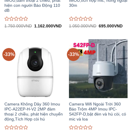
IMOU,đàm thoại 2 chiều, phát
IMOU,tích hợp mic, hồng ngoại
hiện con người Báo Động 110
30m
dB
Được
Được
Giá
Giá
Giá
Giá
1.750.000
VND
1.162.000
VND
1.050.000
VND
695.000
VND
gốc:
hiện
gốc:
hiện
đánh
đánh
1.750.000VND.
tại:
1.050.000VND.
tại:
giá
giá
1.162.000VND.
695.
0
0
trên
trên
5
5
-33%
-33%
Camera Không Dây 360 Imou
Camera Wifi Ngoài Trời 360
IPC-A22EP-H-V2 2MP đàm
Báo Trộm 4MP Imou IPC-
thoại 2 chiều, phát hiện chuyển
S42FP-D,bật đèn và hú còi, có
động,Tích Hợp còi hú
mic và loa