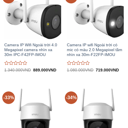
Camera IP Wifi Ngoài trời 4.0
Camera IP wifi Ngoài trời có
Megapixel camera nhìn xa
mic có màu 2.0 Megapixel tầm
30m IPC-F42FP-IMOU
nhìn xa 30m-F22FP-IMOU
Được
Được
Giá
Giá
Giá
Giá
1.340.000
VND
889.000
VND
1.080.000
VND
719.000
VND
gốc:
hiện
gốc:
hiện
đánh
đánh
1.340.000VND.
tại:
1.080.000VND.
tại:
giá
giá
889.000VND.
719.
0
0
trên
trên
5
5
-33%
-34%