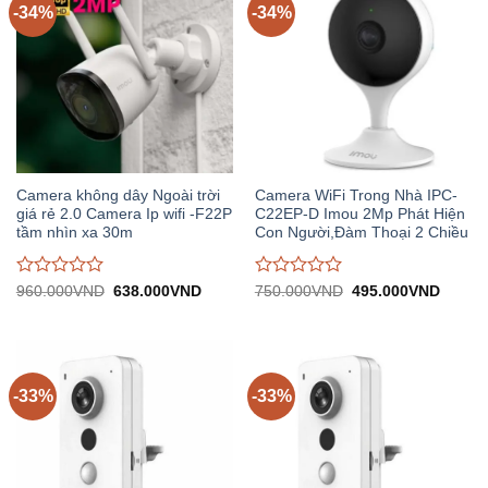
-34%
-34%
Camera không dây Ngoài trời
Camera WiFi Trong Nhà IPC-
giá rẻ 2.0 Camera Ip wifi -F22P
C22EP-D Imou 2Mp Phát Hiện
tầm nhìn xa 30m
Con Người,Đàm Thoại 2 Chiều
Được
Được
Giá
Giá
Giá
Giá
960.000
VND
638.000
VND
750.000
VND
495.000
VND
gốc:
hiện
gốc:
hiện
đánh
đánh
960.000VND.
tại:
750.000VND.
tại:
giá
giá
638.000VND.
495.0
0
0
trên
trên
5
5
-33%
-33%