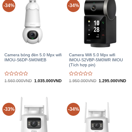
-34%
-34%
Camera bóng đèn 5.0 Mpx wifi
Camera Wifi 5.0 Mpx wifi
IMOU-S6DP-5M0WEB
IMOU-S2VBP-5M0WR IMOU
(Tích hợp pin)
Được
Được
Giá
Giá
Giá
Gi
1.560.000
VND
1.035.000
VND
1.950.000
VND
1.295.000
VND
gốc:
hiện
gốc:
hiệ
đánh
đánh
1.560.000VND.
tại:
1.950.000VND.
tại:
giá
giá
1.035.000VND.
1.
0
0
trên
trên
5
5
-33%
-34%