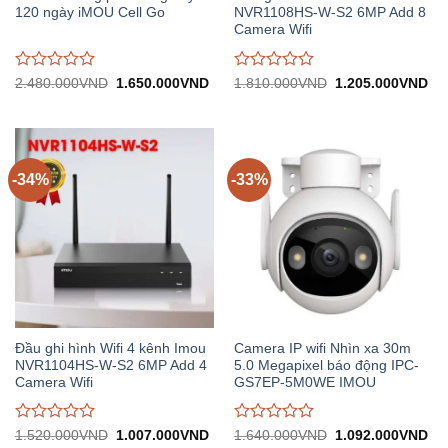
120 ngày iMOU Cell Go
NVR1108HS-W-S2 6MP Add 8
Camera Wifi
Được
Được
Giá
Giá
Giá
Gi
2.480.000
VND
1.650.000
VND
1.810.000
VND
1.205.000
VND
gốc:
hiện
gốc:
hiệ
đánh
đánh
2.480.000VND.
tại:
1.810.000VND.
tại:
giá
giá
1.650.000VND.
1.
0
0
trên
trên
5
5
-34%
-33%
Đầu ghi hình Wifi 4 kênh Imou
Camera IP wifi Nhìn xa 30m
NVR1104HS-W-S2 6MP Add 4
5.0 Megapixel báo động IPC-
Camera Wifi
GS7EP-5M0WE IMOU
Được
Được
Giá
Giá
Giá
Gi
1.520.000
VND
1.007.000
VND
1.640.000
VND
1.092.000
VND
gốc:
hiện
gốc:
hiệ