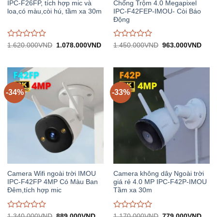
IPC-F26FP, tích hợp mic và
Chống Trộm 4.0 Megapixel
loa,có màu,còi hú, tầm xa 30m
IPC-F42FEP-IMOU- Còi Báo
Động
Được
Được
Giá
Giá
Giá
Giá
1.620.000
VND
1.078.000
VND
1.450.000
VND
963.000
VND
gốc:
hiện
gốc:
hiện
đánh
đánh
1.620.000VND.
tại:
1.450.000VND.
tại:
giá
giá
1.078.000VND.
963.
0
0
trên
trên
5
5
-34%
-33%
Camera Wifi ngoài trời IMOU
Camera không dây Ngoài trời
IPC-F42FP 4MP Có Màu Ban
giá rẻ 4.0 MP IPC-F42P-IMOU
Đêm,tích hợp mic
Tầm xa 30m
Được
Được
Giá
Giá
Giá
Giá
1.340.000
VND
889.000
VND
1.170.000
VND
779.000
VND