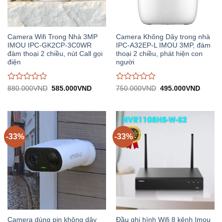
Camera Wifi Trong Nhà 3MP
Camera Không Dây trong nhà
IMOU IPC-GK2CP-3C0WR
IPC-A32EP-L IMOU 3MP, đàm
đàm thoại 2 chiều, nút Call gọi
thoại 2 chiều, phát hiện con
điện
người
Được
Được
Giá
Giá
Giá
Giá
880.000
VND
585.000
VND
750.000
VND
495.000
VND
gốc:
hiện
gốc:
hiện
đánh
đánh
880.000VND.
tại:
750.000VND.
tại:
giá
giá
585.000VND.
495.0
0
0
trên
trên
5
5
-33%
-33%
Camera dùng pin không dây
Đầu ghi hình Wifi 8 kênh Imou