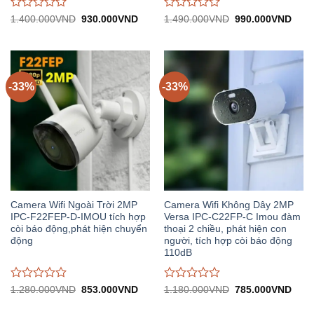
Được
Được
Giá
Giá
Giá
Giá
1.400.000
VND
930.000
VND
1.490.000
VND
990.000
VND
gốc:
hiện
gốc:
hiện
đánh
đánh
1.400.000VND.
tại:
1.490.000VND.
tại:
giá
giá
930.000VND.
990.
0
0
trên
trên
5
5
-33%
-33%
Camera Wifi Ngoài Trời 2MP
Camera Wifi Không Dây 2MP
IPC-F22FEP-D-IMOU tích hợp
Versa IPC-C22FP-C Imou đàm
còi báo động,phát hiện chuyển
thoại 2 chiều, phát hiện con
động
người, tích hợp còi báo động
110dB
Được
Được
Giá
Giá
Giá
Giá
1.280.000
VND
853.000
VND
1.180.000
VND
785.000
VND
gốc:
hiện
gốc:
hiện
đánh
đánh
1.280.000VND.
tại:
1.180.000VND.
tại:
giá
giá