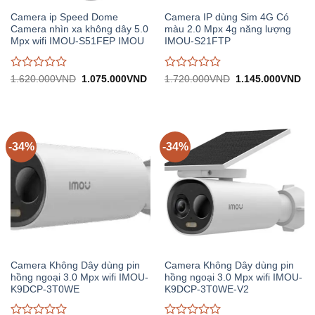
Camera ip Speed Dome
Camera IP dùng Sim 4G Có
Camera nhìn xa không dây 5.0
màu 2.0 Mpx 4g năng lượng
Mpx wifi IMOU-S51FEP IMOU
IMOU-S21FTP
Được
Được
Giá
Giá
Giá
Gi
1.620.000
VND
1.075.000
VND
1.720.000
VND
1.145.000
VND
gốc:
hiện
gốc:
hiệ
đánh
đánh
1.620.000VND.
tại:
1.720.000VND.
tại:
giá
giá
1.075.000VND.
1.
0
0
trên
trên
5
5
-34%
-34%
Camera Không Dây dùng pin
Camera Không Dây dùng pin
hồng ngoại 3.0 Mpx wifi IMOU-
hồng ngoại 3.0 Mpx wifi IMOU-
K9DCP-3T0WE
K9DCP-3T0WE-V2