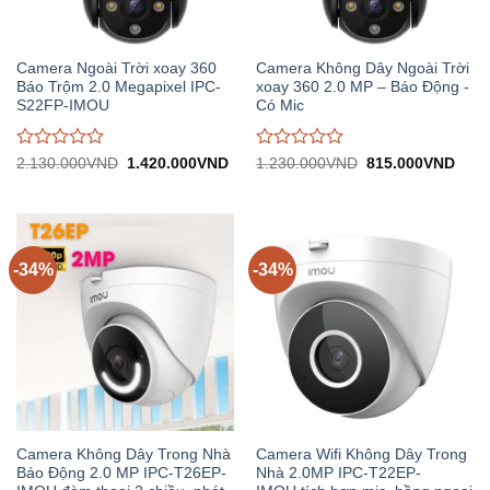
Camera Ngoài Trời xoay 360
Camera Không Dây Ngoài Trời
Báo Trộm 2.0 Megapixel IPC-
xoay 360 2.0 MP – Báo Động -
S22FP-IMOU
Có Mic
Được
Được
Giá
Giá
Giá
Giá
2.130.000
VND
1.420.000
VND
1.230.000
VND
815.000
VND
gốc:
hiện
gốc:
hiện
đánh
đánh
2.130.000VND.
tại:
1.230.000VND.
tại:
giá
giá
1.420.000VND.
815.
0
0
trên
trên
5
5
-34%
-34%
Camera Không Dây Trong Nhà
Camera Wifi Không Dây Trong
Báo Động 2.0 MP IPC-T26EP-
Nhà 2.0MP IPC-T22EP-