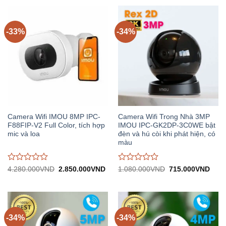
853.000VND.
785.
0
0
trên
trên
5
5
-33%
-34%
Camera Wifi IMOU 8MP IPC-
Camera Wifi Trong Nhà 3MP
F88FIP-V2 Full Color, tích hợp
IMOU IPC-GK2DP-3C0WE bật
mic và loa
đèn và hú còi khi phát hiện, có
màu
Được
Được
Giá
Giá
Giá
Giá
4.280.000
VND
2.850.000
VND
1.080.000
VND
715.000
VND
gốc:
hiện
gốc:
hiện
đánh
đánh
4.280.000VND.
tại:
1.080.000VND.
tại:
giá
giá
2.850.000VND.
715.
0
0
trên
trên
5
5
-34%
-34%