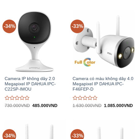
đánh
đánh
1.520.000VND.
tại:
1.640.000VND.
tại:
giá
giá
1.007.000VND.
1.
0
0
trên
trên
5
5
-34%
-33%
Camera IP không dây 2.0
Camera có màu không dây 4.0
Megapixel IP DAHUA IPC-
Megapixel IP DAHUA IPC-
C22SP-IMOU
F46FEP-D
Được
Được
Giá
Giá
Giá
Gi
730.000
VND
485.000
VND
1.630.000
VND
1.085.000
VND
gốc:
hiện
gốc:
hiệ
đánh
đánh
730.000VND.
tại:
1.630.000VND.
tại:
giá
giá
485.000VND.
1.
0
0
trên
trên
5
5
-34%
-33%