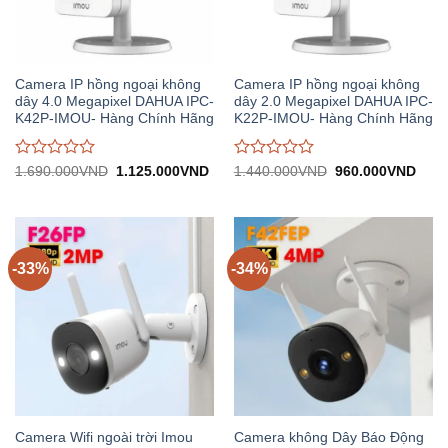
Camera IP hồng ngoại không
Camera IP hồng ngoại không
dây 4.0 Megapixel DAHUA IPC-
dây 2.0 Megapixel DAHUA IPC-
K42P-IMOU- Hàng Chính Hãng
K22P-IMOU- Hàng Chính Hãng
Được
Được
Giá
Giá
Giá
Giá
1.690.000
VND
1.125.000
VND
1.440.000
VND
960.000
VND
gốc:
hiện
gốc:
hiện
đánh
đánh
1.690.000VND.
tại:
1.440.000VND.
tại:
giá
giá
1.125.000VND.
960.
0
0
trên
trên
5
5
-33%
-34%
Camera Wifi ngoài trời Imou
Camera không Dây Báo Động