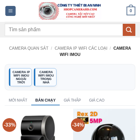
Bỏ
0
qua
nội
Tìm
dung
kiếm:
CAMERA QUAN SÁT
/
CAMERA IP WIFI CÁC LOẠI
/
CAMERA
WIFI IMOU
CAMERA IP
CAMERA
WIFI IMOU
WIFI IMOU
NGOÀI
TRONG
TRỜI
NHÀ
MỚI NHẤT
BÁN CHẠY
GIÁ THẤP
GIÁ CAO
-33%
-34%