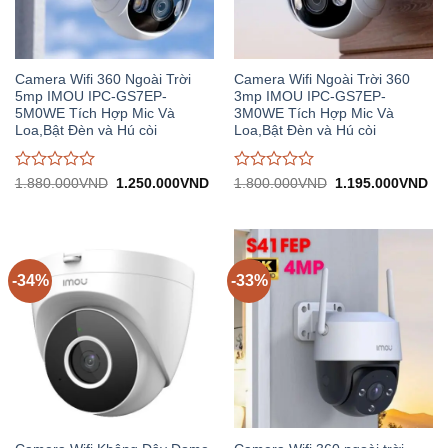
Camera Wifi 360 Ngoài Trời
Camera Wifi Ngoài Trời 360
5mp IMOU IPC-GS7EP-
3mp IMOU IPC-GS7EP-
5M0WE Tích Hợp Mic Và
3M0WE Tích Hợp Mic Và
Loa,Bật Đèn và Hú còi
Loa,Bật Đèn và Hú còi
Được
Được
Giá
Giá
Giá
Gi
1.880.000
VND
1.250.000
VND
1.800.000
VND
1.195.000
VND
gốc:
hiện
gốc:
hiệ
đánh
đánh
1.880.000VND.
tại:
1.800.000VND.
tại:
giá
giá
1.250.000VND.
1.
0
0
trên
trên
5
5
-34%
-33%