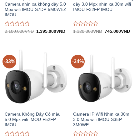
Camera nhìn xa không dây 5.0
dây 3.0 Mpx nhìn xa 30m wifi
Mpx wifi IMOU-S7DP-5M0WEZ
IMOU-F32FP IMOU
IMOU
Được
Được
Giá
Giá
Giá
Giá
2.100.000
VND
1.395.000
VND
1.120.000
VND
745.000
VND
gốc:
hiện
gốc:
hiện
đánh
đánh
2.100.000VND.
tại:
1.120.000VND.
tại:
giá
giá
1.395.000VND.
745.
0
0
trên
trên
5
5
-33%
-34%
Camera Không Dây Có màu
Camera IP Wifi Nhìn xa 30m
5.0 Mpx wifi IMOU-F52FP
3.0 Mpx wifi IMOU-S3EP-
IMOU
3M0WE