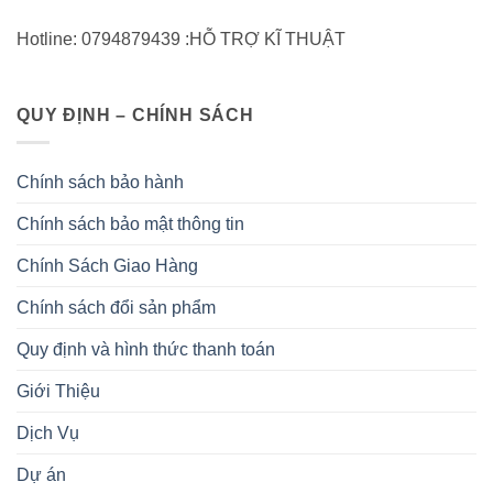
tìm camera IMOU chính hãng, dễ dùng, hình ảnh rõ nét
Hotline: 0794879439 :HỖ TRỢ KĨ THUẬT
và phù hợp nhiều nhu cầu phổ biến, danh mục này sẽ
giúp bạn tham khảo nhanh hơn.
QUY ĐỊNH – CHÍNH SÁCH
Chính sách bảo hành
Chính sách bảo mật thông tin
Chính Sách Giao Hàng
Chính sách đổi sản phẩm
Quy định và hình thức thanh toán
Giới Thiệu
Dịch Vụ
Dự án