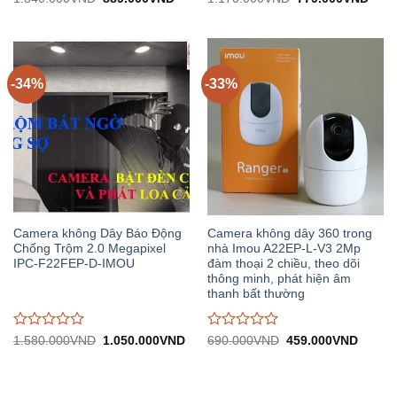
gốc:
hiện
gốc:
hiện
đánh
đánh
1.340.000VND.
tại:
1.170.000VND.
tại:
giá
giá
889.000VND.
779.
0
0
trên
trên
5
5
-34%
-33%
Camera không Dây Báo Động
Camera không dây 360 trong
Chống Trộm 2.0 Megapixel
nhà Imou A22EP-L-V3 2Mp
IPC-F22FEP-D-IMOU
đàm thoại 2 chiều, theo dõi
thông minh, phát hiện âm
thanh bất thường
Được
Được
Giá
Giá
Giá
Giá
1.580.000
VND
1.050.000
VND
690.000
VND
459.000
VND
gốc:
hiện
gốc:
hiện
đánh
đánh
1.580.000VND.
tại:
690.000VND.
tại:
giá
giá
1.050.000VND.
459.0
0
0
trên
trên