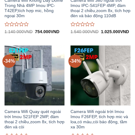
Camera Wifi Không Dây Dome
Camera Wifi 360 ngoài trời
Trong Nhà 4MP Imou IPC-
Imou IPC-S41FEP 4MP, đàm
T42EP,tích hợp mic, hồng
thoại 2 chiều,zoom 8x, tích hợp
ngoại 30m
đèn và báo động 110dB
Được
Được
Giá
Giá
Giá
Gi
1.140.000
VND
754.000
VND
1.540.000
VND
1.025.000
VND
gốc:
hiện
gốc:
hiệ
đánh
đánh
1.140.000VND.
tại:
1.540.000VND.
tại:
giá
giá
754.000VND.
1.
0
0
trên
trên
5
5
-34%
-34%
Camera Wifi Quay quét ngoài
Camera Wifi ngoài trời Imou
trời Imou S21FEP 2MP, đàm
Imou F26FEP, tích hợp mic và
thoại 2 chiều,zoom 8x, tích hợp
loa,có màu,còi báo động, tầm
đèn và còi
xa 30m