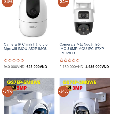
-34%
-34%
Camera IP Chính Hãng 5.0
Camera 2 Mắt Ngoài Trời
Mpx wifi IMOU-A52P IMOU
IMOU 6MPIMOU IPC-S7XP-
6M0WED
Được
Được
Giá
Giá
Giá
Gi
940.000
VND
625.000
VND
2.160.000
VND
1.435.000
VND
gốc:
hiện
gốc:
hiệ
đánh
đánh
940.000VND.
tại:
2.160.000VND.
tại:
giá
giá
625.000VND.
1.
0
0
trên
trên
5
5
-34%
-34%