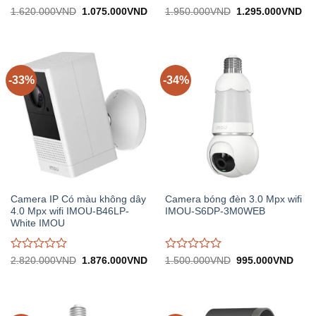
Được
Được
Giá
Giá
Giá
Gi
1.620.000
VND
1.075.000
VND
1.950.000
VND
1.295.000
VND
gốc:
hiện
gốc:
hiệ
đánh
đánh
1.620.000VND.
tại:
1.950.000VND.
tại:
giá
giá
1.075.000VND.
1.
0
0
trên
trên
5
5
-33%
-34%
Camera IP Có màu không dây
Camera bóng đèn 3.0 Mpx wifi
4.0 Mpx wifi IMOU-B46LP-
IMOU-S6DP-3M0WEB
White IMOU
Được
Được
Giá
Giá
Giá
Giá
2.820.000
VND
1.876.000
VND
1.500.000
VND
995.000
VND
gốc:
hiện
gốc:
hiện
đánh
đánh
2.820.000VND.
tại:
1.500.000VND.
tại:
giá
giá
1.876.000VND.
995.
0
0
trên
trên
5
5