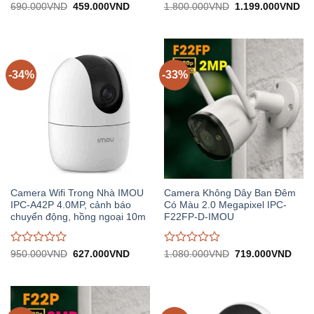
Được
Được
Giá
Giá
Giá
Gi
690.000
VND
459.000
VND
1.800.000
VND
1.199.000
VND
gốc:
hiện
gốc:
hiệ
đánh
đánh
690.000VND.
tại:
1.800.000VND.
tại:
giá
giá
459.000VND.
1.
0
0
trên
trên
5
5
-34%
-33%
Camera Wifi Trong Nhà IMOU
Camera Không Dây Ban Đêm
IPC-A42P 4.0MP, cảnh báo
Có Màu 2.0 Megapixel IPC-
chuyển động, hồng ngoại 10m
F22FP-D-IMOU
Được
Được
Giá
Giá
Giá
Giá
950.000
VND
627.000
VND
1.080.000
VND
719.000
VND
gốc:
hiện
gốc:
hiện
đánh
đánh
950.000VND.
tại:
1.080.000VND.
tại:
giá
giá
627.000VND.
719.
0
0
trên
trên
5
5