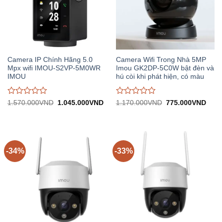
Camera IP Chính Hãng 5.0
Camera Wifi Trong Nhà 5MP
Mpx wifi IMOU-S2VP-5M0WR
Imou GK2DP-5C0W bật đèn và
IMOU
hú còi khi phát hiện, có màu
Được
Được
Giá
Giá
Giá
Giá
1.570.000
VND
1.045.000
VND
1.170.000
VND
775.000
VND
gốc:
hiện
gốc:
hiện
đánh
đánh
1.570.000VND.
tại:
1.170.000VND.
tại:
giá
giá
1.045.000VND.
775.
0
0
trên
trên
5
5
-34%
-33%