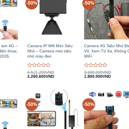
-50%
-50%
 sim 4G –
Camera IP Wifi Mini Siêu
Camera 4G Siêu Nhỏ Đi
iện thoại,
Nhỏ – Camera mini siêu
Vít: Xem Từ Xa, Không 
 2026
nhỏ màu đen
WiFi
Được
Được
4.521.200
VND
3.600.000
VND
iá
Giá
Giá
Giá
Giá
đánh
2.260.600
VND
đánh
1.800.000
VND
iện
gốc:
hiện
gốc:
hiện
giá
giá
i:
4.521.200VND.
tại:
3.600.000VND.
tại:
0
0
.700.000VND.
2.260.600VND.
1.800.00
trên
trên
5
5
-50%
-50%