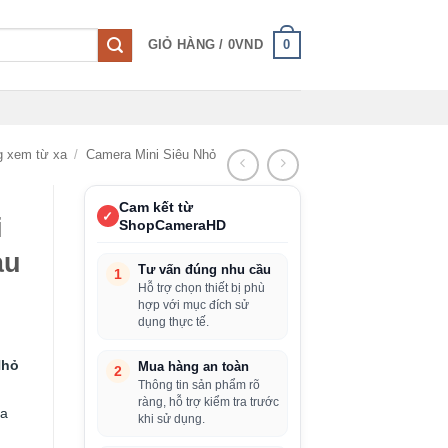
0
GIỎ HÀNG /
0
VND
g xem từ xa
/
Camera Mini Siêu Nhỏ
Cam kết từ
✓
i
ShopCameraHD
àu
Tư vấn đúng nhu cầu
1
Hỗ trợ chọn thiết bị phù
hợp với mục đích sử
dụng thực tế.
Nhỏ
Mua hàng an toàn
2
Thông tin sản phẩm rõ
ràng, hỗ trợ kiểm tra trước
ia
khi sử dụng.