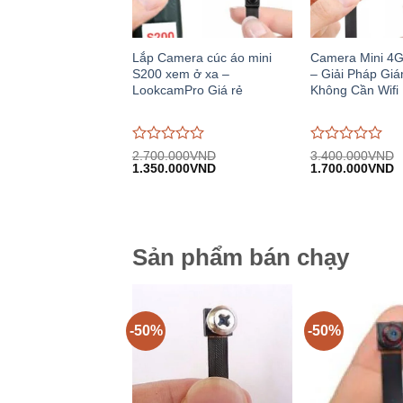
Lắp Camera cúc áo mini
Camera Mini 4
S200 xem ở xa –
– Giải Pháp Giá
LookcamPro Giá rẻ
Không Cần Wifi
Được
Được
2.700.000
VND
3.400.000
VND
Giá
Giá
Giá
G
đánh
1.350.000
VND
đánh
1.700.000
VND
gốc:
hiện
gốc:
h
giá
giá
2.700.000VND.
tại:
3.400.000VND.
tạ
0
0
1.350.000VND.
1
trên
trên
5
5
Sản phẩm bán chạy
-50%
-50%