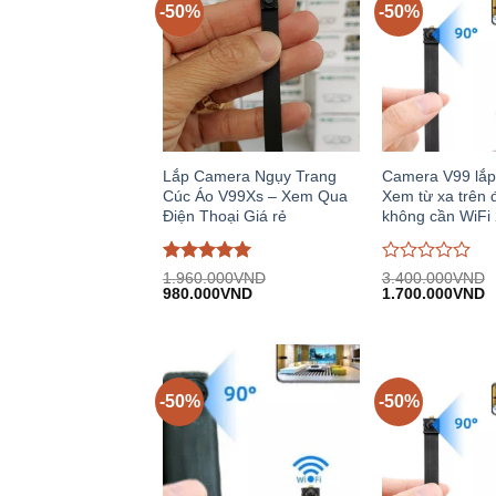
-50%
-50%
Lắp Camera Ngụy Trang
Camera V99 lắp
Cúc Áo V99Xs – Xem Qua
Xem từ xa trên đ
Điện Thoại Giá rẻ
không cần WiFi
Được đánh
Được
1.960.000
VND
3.400.000
VND
Giá
Giá
Giá
G
giá
980.000
5
trên
VND
đánh
1.700.000
VND
gốc:
hiện
gốc:
h
5
giá
1.960.000VND.
tại:
3.400.000VND.
tạ
0
980.000VND.
1
trên
5
-50%
-50%