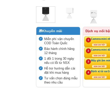
🎁
Khuyến mãi
Dịch vụ nổi bậ
Miễn phí vận chuyển
Camera mini n
1
COD Toàn Quốc
XEM CHI TIẾT
Bảo hành chính hãng
Camera mini d
2
12 tháng
XEM CHI TIẾT
1 đổi 1 trong 30 ngày
Máy ghi âm mi
3
nếu có lỗi từ NSX
XEM CHI TIẾT
Hỗ trợ hướng dẫn cài
Định vị từ xa 
đặt khi mua hàng
4
Tư vấn chọn đúng mẫu
XEM CHI TIẾT
theo nhu cầu