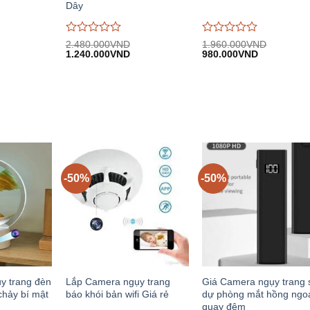
Dây
Được
Được
2.480.000
VND
1.960.000
VND
iá
Giá
Giá
Giá
Giá
đánh
1.240.000
VND
đánh
980.000
VND
iện
gốc:
hiện
gốc:
hiện
giá
giá
i:
2.480.000VND.
tại:
1.960.000VND.
tại:
0
0
.195.000VND.
1.240.000VND.
980.000VN
trên
trên
5
5
-50%
-50%
y trang đèn
Lắp Camera ngụy trang
Giá Camera ngụy trang 
chảy bí mật
báo khói bản wifi Giá rẻ
dự phòng mắt hồng ngo
quay đêm