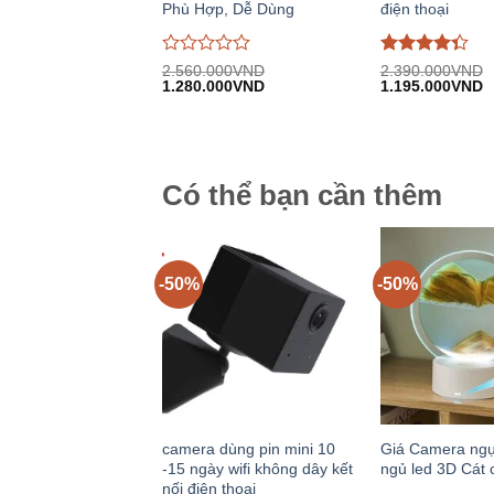
Phù Hợp, Dễ Dùng
điện thoại
Được
Được
2.560.000
VND
2.390.000
VND
Giá
Giá
Giá
G
đánh
1.280.000
VND
đánh giá
1.195.000
VND
gốc:
hiện
gốc:
h
giá
4.33
trên
2.560.000VND.
tại:
2.390.000VND.
tạ
0
5
1.280.000VND.
1
trên
5
Có thể bạn cần thêm
-50%
-50%
camera dùng pin mini 10
Giá Camera ngụ
-15 ngày wifi không dây kết
ngủ led 3D Cát 
nối điện thoại