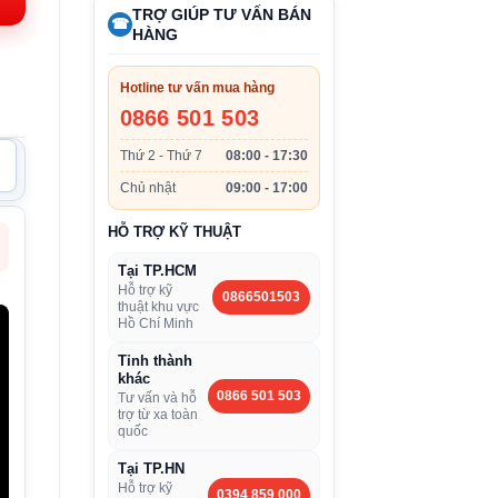
.260.600VND.
TRỢ GIÚP TƯ VẤN BÁN
☎
HÀNG
Hotline tư vấn mua hàng
0866 501 503
Thứ 2 - Thứ 7
08:00 - 17:30
Chủ nhật
09:00 - 17:00
HỖ TRỢ KỸ THUẬT
Tại TP.HCM
Hỗ trợ kỹ
0866501503
thuật khu vực
Hồ Chí Minh
Tỉnh thành
khác
0866 501 503
Tư vấn và hỗ
trợ từ xa toàn
quốc
Tại TP.HN
Hỗ trợ kỹ
0394 859 000