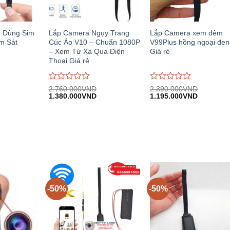
G Dùng Sim
Lắp Camera Ngụy Trang
Lắp Camera xem đêm
m Sát
Cúc Áo V10 – Chuẩn 1080P
V99Plus hồng ngoại đen
– Xem Từ Xa Qua Điện
Giá rẻ
Thoại Giá rẻ
Được
Được
2.760.000
VND
2.390.000
VND
iá
Giá
Giá
Giá
Giá
đánh
1.380.000
VND
đánh
1.195.000
VND
iện
gốc:
hiện
gốc:
hiện
giá
giá
i:
2.760.000VND.
tại:
2.390.000VND.
tại:
0
0
.700.000VND.
1.380.000VND.
1.195.00
trên
trên
5
5
-50%
-50%