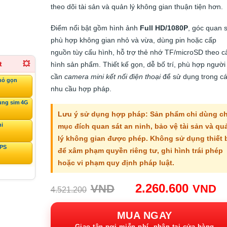
theo dõi tài sản và quản lý không gian thuận tiện hơn.
Điểm nổi bật gồm hình ảnh
Full HD/1080P
, góc quan s
phù hợp không gian nhỏ và vừa, dùng pin hoặc cấp
nguồn tùy cấu hình, hỗ trợ thẻ nhớ TF/microSD theo c
t
💥
hình sản phẩm. Thiết kế gọn, dễ bố trí, phù hợp người
cần
camera mini kết nối điện thoại
để sử dụng trong c
hỏ gọn
nhu cầu hợp pháp.
ùng sim 4G
Lưu ý sử dụng hợp pháp: Sản phẩm chỉ dùng c
ni
mục đích quan sát an ninh, bảo vệ tài sản và qu
lý không gian được phép. Không sử dụng thiết 
GPS
để xâm phạm quyền riêng tư, ghi hình trái phép
hoặc vi phạm quy định pháp luật.
Giá
G
2.260.600
VND
VND
4.521.200
gốc:
h
4.521.200VND.
tạ
MUA NGAY
Giao tận nơi miễn phí, nhận tại cửa hàng