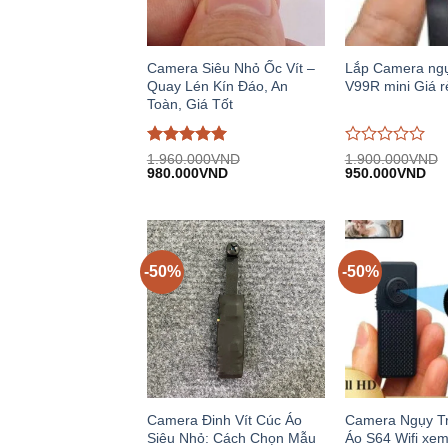
Camera Siêu Nhỏ Ốc Vít –
Lắp Camera ngụ
Quay Lén Kín Đáo, An
V99R mini Giá r
Toàn, Giá Tốt
Được đánh
Được
1.960.000
VND
1.900.000
VND
Giá
Giá
Giá
Giá
giá
980.000
5
trên
VND
đánh
950.000
VND
gốc:
hiện
gốc:
hiệ
5
giá
1.960.000VND.
tại:
1.900.000VND.
tại:
0
980.000VND.
950
trên
5
-50%
-50%
Camera Đinh Vít Cúc Áo
Camera Ngụy T
Siêu Nhỏ: Cách Chọn Mẫu
Áo S64 Wifi xem