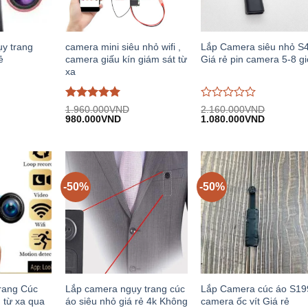
y trang
camera mini siêu nhỏ wifi ,
Lắp Camera siêu nhỏ S
ẻ
camera giấu kín giám sát từ
Giá rẻ pin camera 5-8 g
xa
Được đánh
Được
1.960.000
VND
2.160.000
VND
Giá
Giá
Giá
Giá
giá
980.000
5
trên
VND
đánh
1.080.000
VND
n
gốc:
hiện
gốc:
hiện
5
giá
1.960.000VND.
tại:
2.160.000VND.
tại:
0
.000VND.
980.000VND.
1.080.00
trên
5
-50%
-50%
rang Cúc
Lắp camera ngụy trang cúc
Lắp Camera cúc áo S19
 từ xa qua
áo siêu nhỏ giá rẻ 4k Không
camera ốc vít Giá rẻ