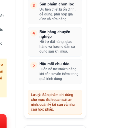
Sản phẩm chọn lọc
3
Ưu tiên thiết bị ổn định,
dễ dùng, phù hợp gia
át
đình và cửa hàng.
ấu
Bán hàng chuyên
4
nghiệp
Hỗ trợ đặt hàng, giao
ác
hàng và hướng dẫn sử
dụng sau khi mua.
ho
Hậu mãi chu đáo
5
Luôn hỗ trợ khách hàng
ản
khi cần tư vấn thêm trong
bị
quá trình dùng.
Lưu ý: Sản phẩm chỉ dùng
cho mục đích quan sát an
iá
ninh, quản lý tài sản và nhu
cầu hợp pháp.
iện
i: