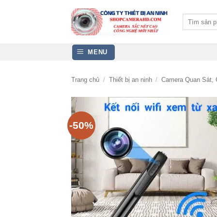
Bỏ
qua
Tìm
kiếm:
nội
dung
MENU
Trang chủ
/
Thiết bị an ninh
/
Camera Quan Sát, 
-50%