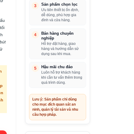
từ
Sản phẩm chọn lọc
3
Ưu tiên thiết bị ổn định,
dễ dùng, phù hợp gia
cấu
đình và cửa hàng.
tối
Bán hàng chuyên
nh
4
nghiệp
bút
Hỗ trợ đặt hàng, giao
sử
hàng và hướng dẫn sử
dụng sau khi mua.
Hậu mãi chu đáo
5
n
Luôn hỗ trợ khách hàng
khi cần tư vấn thêm trong
quá trình dùng.
ợp
ền
Lưu ý: Sản phẩm chỉ dùng
nh
cho mục đích quan sát an
ninh, quản lý tài sản và nhu
cầu hợp pháp.
iá
iện