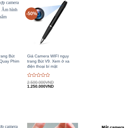
-50%
ang Bút
Giá Camera WIFI ngụy
 Quay Phim
trang Bút V9. Xem ở xa
điện thoại bí mật
Được
2.500.000
VND
Giá
Giá
đánh
1.250.000
VND
n
gốc:
hiện
giá
2.500.000VND.
tại:
0
.000VND.
1.250.000VND.
trên
5