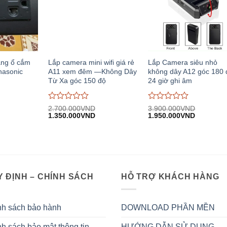
ang ổ cắm
Lắp camera mini wifi giá rẻ
Lắp Camera siêu nhỏ
nasonic
A11 xem đêm —Không Dây
không dây A12 góc 180 
Từ Xa góc 150 độ
24 giờ ghi âm
Được
Được
2.700.000
VND
3.900.000
VND
iá
Giá
Giá
Giá
Giá
đánh
1.350.000
VND
đánh
1.950.000
VND
iện
gốc:
hiện
gốc:
hiện
giá
giá
i:
2.700.000VND.
tại:
3.900.000VND.
tại:
0
0
.380.000VND.
1.350.000VND.
1.950.00
trên
trên
5
5
 ĐỊNH – CHÍNH SÁCH
HỖ TRỢ KHÁCH HÀNG
nh sách bảo hành
DOWNLOAD PHẦN MỀN
h sách bảo mật thông tin
HƯỚNG DẪN SỬ DỤNG