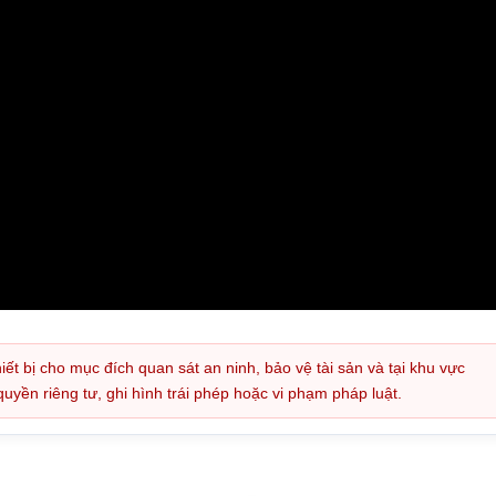
iết bị cho mục đích quan sát an ninh, bảo vệ tài sản và tại khu vực
ền riêng tư, ghi hình trái phép hoặc vi phạm pháp luật.