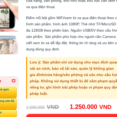
cửa hàng, văn phòng, kho nhỏ hoặc khu vực cần xem 
xa qua điện thoại.
Điểm nổi bật gồm WiFi/xem từ xa qua điện thoại theo 
hình sản phẩm, hình ảnh 1080P, Thẻ nhớ TF/MicroSD 
đa 128GB theo phiên bản, Nguồn USB/5V theo cấu hì
sản phẩm. Sản phẩm phù hợp cho người cần
Camera 
viết xem từ xa
dễ lắp đặt, thông tin rõ ràng và ưu tiên 
dụng đúng quy định.
Lưu ý: Sản phẩm chỉ sử dụng cho mục đích qua
sát an ninh, bảo vệ tài sản, quản lý không gian
gia đình/cửa hàng/văn phòng và các nhu cầu h
pháp. Không sử dụng thiết bị để xâm phạm quy
t
💥
riêng tư, ghi hình trái phép hoặc vi phạm quy đị
hỏ gọn
pháp luật.
ùng sim 4G
Giá
G
1.250.000
VND
VND
2.500.000
gốc:
h
ni