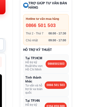
i:
TRỢ GIÚP TƯ VẤN BÁN
☎
HÀNG
.250.000VND.
Hotline tư vấn mua hàng
0866 501 503
Thứ 2 - Thứ 7
08:00 - 17:30
Chủ nhật
09:00 - 17:00
HỖ TRỢ KỸ THUẬT
Tại TP.HCM
Hỗ trợ kỹ
0866501503
thuật khu vực
Hồ Chí Minh
Tỉnh thành
khác
0866 501 503
Tư vấn và hỗ
trợ từ xa toàn
quốc
Tại TP.HN
Hỗ trợ kỹ
0394 859 000