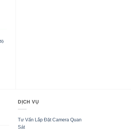
độ
0VND.
DỊCH VỤ
Tư Vấn Lắp Đặt Camera Quan
Sát