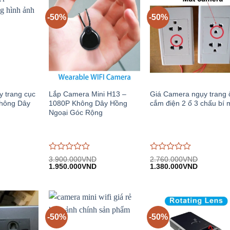
-50%
-50%
 trang cục
Lắp Camera Mini H13 –
Giá Camera ngụy trang 
hông Dây
1080P Không Dây Hồng
cắm điện 2 ổ 3 chấu bí 
Ngoại Góc Rộng
Được
Được
3.900.000
VND
2.760.000
VND
Giá
Giá
Giá
Giá
đánh
1.950.000
VND
đánh
1.380.000
VND
n
gốc:
hiện
gốc:
hiện
giá
giá
3.900.000VND.
tại:
2.760.000VND.
tại:
0
0
.000VND.
1.950.000VND.
1.380.00
trên
trên
5
5
-50%
-50%