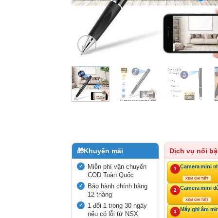
🎁
Khuyến mãi
Dịch vụ nổi bậ
Miễn phí vận chuyển
Camera mini n
1
COD Toàn Quốc
XEM CHI TIẾT
Bảo hành chính hãng
Camera mini d
2
12 tháng
XEM CHI TIẾT
1 đổi 1 trong 30 ngày
Máy ghi âm mi
3
nếu có lỗi từ NSX