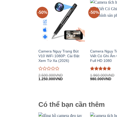
-50%
-50%
Camera Ngụy Trang Bút
Camera Ngụy Tr
V10 WiFi 1080P: Cài Đặt
Viết Có Ghi Âm
Xem Từ Xa (2026)
Full HD 1080
Được
Được đánh
2.500.000
VND
1.960.000
VND
Giá
Giá
Giá
Giá
đánh
1.250.000
VND
giá
980.000
5
trên
VND
gốc:
hiện
gốc:
hiệ
giá
5
2.500.000VND.
tại:
1.960.000VND.
tại:
0
1.250.000VND.
980
trên
5
Có thể bạn cần thêm