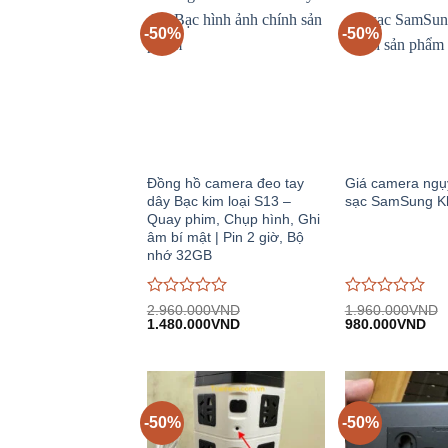
-50%
-50%
Đồng hồ camera đeo tay
Giá camera ngụy
dây Bạc kim loại S13 –
sạc SamSung K
Quay phim, Chụp hình, Ghi
âm bí mật | Pin 2 giờ, Bộ
nhớ 32GB
Được
Được
2.960.000
VND
1.960.000
VND
Giá
Giá
Giá
Giá
đánh
1.480.000
VND
đánh
980.000
VND
gốc:
hiện
gốc:
hiệ
giá
giá
2.960.000VND.
tại:
1.960.000VND.
tại:
0
0
1.480.000VND.
980
trên
trên
5
5
-50%
-50%