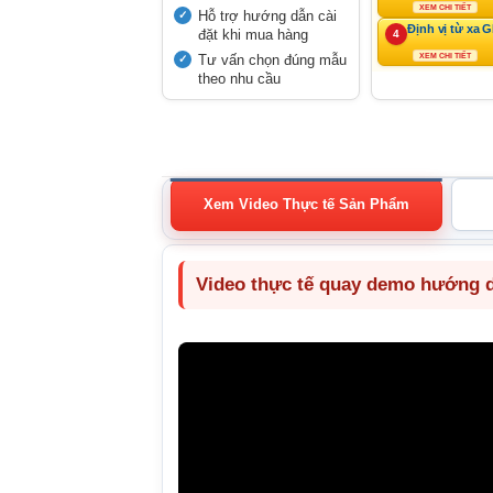
XEM CHI TIẾT
Hỗ trợ hướng dẫn cài
Định vị từ xa 
đặt khi mua hàng
4
Tư vấn chọn đúng mẫu
XEM CHI TIẾT
theo nhu cầu
Xem Video Thực tế Sản Phẩm
Video thực tế quay demo hướng dẫ