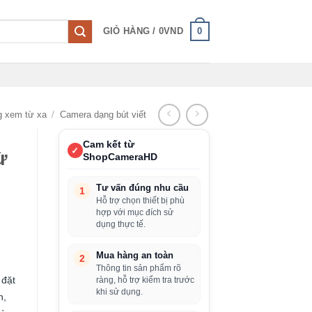
0
GIỎ HÀNG /
0
VND
g xem từ xa
/
Camera dạng bút viết
Cam kết từ
✓
ừ
ShopCameraHD
Tư vấn đúng nhu cầu
1
Hỗ trợ chọn thiết bị phù
hợp với mục đích sử
dụng thực tế.
Mua hàng an toàn
2
Thông tin sản phẩm rõ
 đặt
ràng, hỗ trợ kiểm tra trước
khi sử dụng.
h,