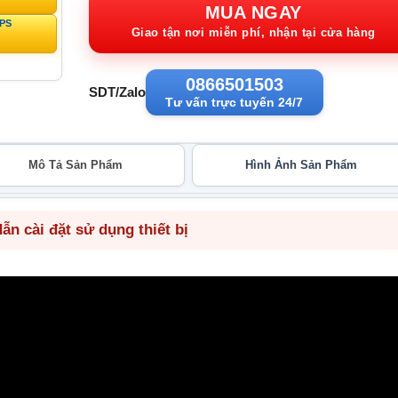
2.500.000VND.
tạ
MUA NGAY
GPS
1
Giao tận nơi miễn phí, nhận tại cửa hàng
0866501503
SDT/Zalo
Tư vấn trực tuyến 24/7
Mô Tả Sản Phẩm
Hình Ảnh Sản Phẩm
n cài đặt sử dụng thiết bị