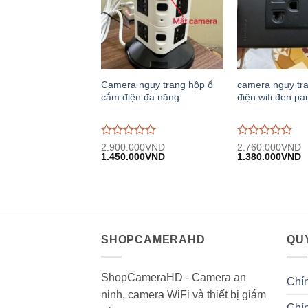
Camera ngụy trang hộp ổ
camera nguỵ tr
cắm điện đa năng
điện wifi đen pa
Được
Được
2.900.000
VND
2.760.000
VND
Giá
Giá
Giá
G
đánh
1.450.000
VND
đánh
1.380.000
VND
gốc:
hiện
gốc:
h
giá
giá
2.900.000VND.
tại:
2.760.000VND.
tạ
0
0
1.450.000VND.
1
trên
trên
5
5
SHOPCAMERAHD
QUY
ShopCameraHD - Camera an
Chí
ninh, camera WiFi và thiết bị giám
Chín