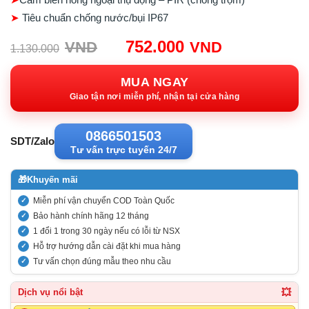
➤
Tiêu chuẩn chống nước/bụi IP67
Giá
Giá
752.000
VND
VND
1.130.000
gốc:
hiện
1.130.000VND.
tại:
MUA NGAY
752.000VN
Giao tận nơi miễn phí, nhận tại cửa hàng
0866501503
SDT/Zalo
Tư vấn trực tuyến 24/7
🎁
Khuyến mãi
Miễn phí vận chuyển COD Toàn Quốc
Bảo hành chính hãng 12 tháng
1 đổi 1 trong 30 ngày nếu có lỗi từ NSX
Hỗ trợ hướng dẫn cài đặt khi mua hàng
Tư vấn chọn đúng mẫu theo nhu cầu
💥
Dịch vụ nổi bật