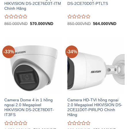
HIKVISION DS-2CE76D3T-ITM
DS-2CE70D0T-PTLTS
Chính Hãng
Được
Được
Giá
Giá
Giá
Giá
860.000
VND
570.000
VND
850.000
VND
564.000
VND
gốc:
hiện
gốc:
hiện
đánh
đánh
860.000VND.
tại:
850.000VND.
tại:
giá
giá
570.000VND.
564.0
0
0
trên
trên
5
5
-33%
-34%
Camera Dome 4 in 1 hồng
Camera HD-TVI hồng ngoại
ngoại 2.0 Megapixel
2.0 Megapixel HIKVISION DS-
HIKVISION DS-2CE78D0T-
2CE11D0T-PIRLPO Chính
IT3FS
Hãng