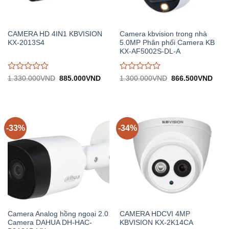
CAMERA HD 4IN1 KBVISION
Camera kbvision trong nhà
KX-2013S4
5.0MP Phân phối Camera KB
KX-AF5002S-DL-A
Được
Được
Giá
Giá
Giá
Giá
1.330.000
VND
885.000
VND
1.300.000
VND
866.500
VND
gốc:
hiện
gốc:
hiện
đánh
đánh
1.330.000VND.
tại:
1.300.000VND.
tại:
giá
giá
885.000VND.
866.
0
0
trên
trên
5
5
-33%
-34%
Camera Analog hồng ngoại 2.0
CAMERA HDCVI 4MP
Camera DAHUA DH-HAC-
KBVISION KX-2K14CA