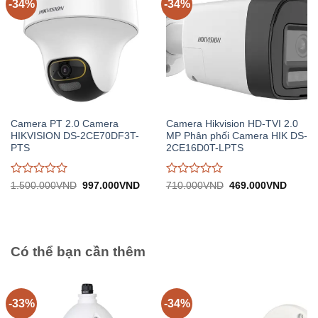
-34%
-34%
Camera PT 2.0 Camera
Camera Hikvision HD-TVI 2.0
HIKVISION DS-2CE70DF3T-
MP Phân phối Camera HIK DS-
PTS
2CE16D0T-LPTS
Được
Được
Giá
Giá
Giá
Giá
1.500.000
VND
997.000
VND
710.000
VND
469.000
VND
gốc:
hiện
gốc:
hiện
đánh
đánh
1.500.000VND.
tại:
710.000VND.
tại:
giá
giá
997.000VND.
469.0
0
0
trên
trên
5
5
Có thể bạn cần thêm
-33%
-34%