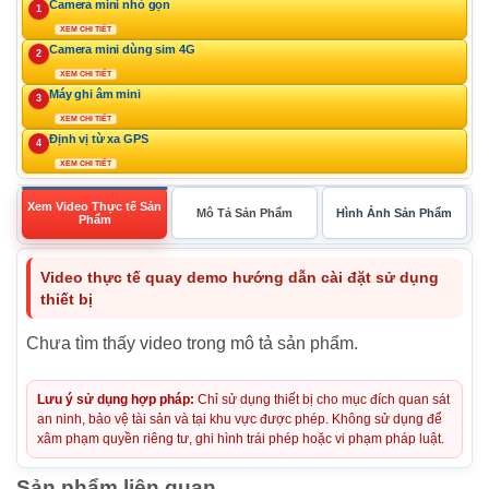
Camera mini nhỏ gọn
1
XEM CHI TIẾT
Camera mini dùng sim 4G
2
XEM CHI TIẾT
Máy ghi âm mini
3
XEM CHI TIẾT
Định vị từ xa GPS
4
XEM CHI TIẾT
Xem Video Thực tế Sản
Mô Tả Sản Phẩm
Hình Ảnh Sản Phẩm
Phẩm
Video thực tế quay demo hướng dẫn cài đặt sử dụng
thiết bị
Chưa tìm thấy video trong mô tả sản phẩm.
Lưu ý sử dụng hợp pháp:
Chỉ sử dụng thiết bị cho mục đích quan sát
an ninh, bảo vệ tài sản và tại khu vực được phép. Không sử dụng để
xâm phạm quyền riêng tư, ghi hình trái phép hoặc vi phạm pháp luật.
Sản phẩm liên quan