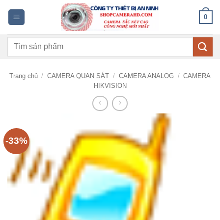
Bỏ
0
qua
nội
Tìm
dung
kiếm:
Trang chủ
/
CAMERA QUAN SÁT
/
CAMERA ANALOG
/
CAMERA
HIKVISION
-33%