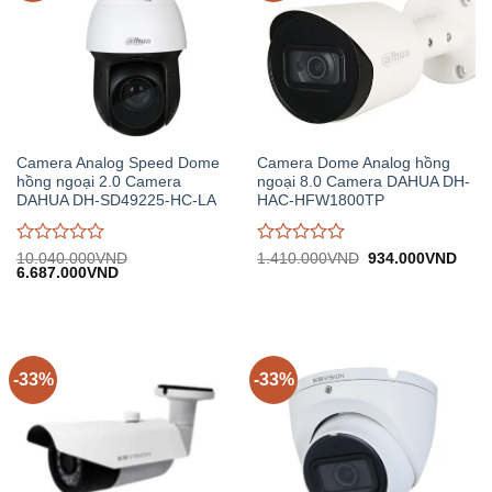
Camera Analog Speed Dome
Camera Dome Analog hồng
hồng ngoại 2.0 Camera
ngoại 8.0 Camera DAHUA DH-
DAHUA DH-SD49225-HC-LA
HAC-HFW1800TP
Được
Được
Giá
Giá
10.040.000
VND
1.410.000
VND
934.000
VND
Giá
Giá
gốc:
hiện
6.687.000
VND
đánh
đánh
gốc:
hiện
1.410.000VND.
tại:
giá
giá
10.040.000VND.
tại:
934.
0
0
6.687.000VND.
trên
trên
5
5
-33%
-33%