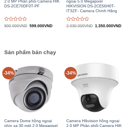
2.0 MP Phân phối Camera HIK
ngoại 5.0 Megapixel
DS-2CE70DF0T-PF
HIKVISION DS-2CE56H0T-
IT3ZF- Camera Chính Hãng
Được
Được
Giá
Giá
Giá
Gi
900.000
VND
599.000
VND
2.030.000
VND
1.350.000
VND
gốc:
hiện
gốc:
hiệ
đánh
đánh
900.000VND.
tại:
2.030.000VND.
tại:
giá
giá
599.000VND.
1.
0
0
trên
trên
5
5
Sản phẩm bán chạy
-34%
-34%
Camera Dome hồng ngoại
Camera HIkvision hồng ngoại
nhìn xa 30 mét 2.0 Megapixel
2.0 MP Phân phối Camera HIK