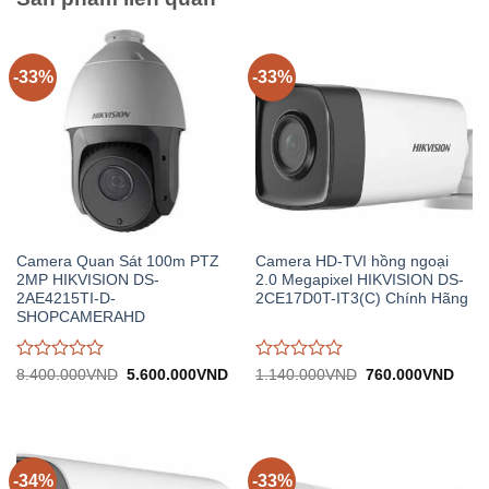
-33%
-33%
Camera Quan Sát 100m PTZ
Camera HD-TVI hồng ngoại
2MP HIKVISION DS-
2.0 Megapixel HIKVISION DS-
2AE4215TI-D-
2CE17D0T-IT3(C) Chính Hãng
SHOPCAMERAHD
Được
Được
Giá
Giá
Giá
Giá
8.400.000
VND
5.600.000
VND
1.140.000
VND
760.000
VND
gốc:
hiện
gốc:
hiện
đánh
đánh
8.400.000VND.
tại:
1.140.000VND.
tại:
giá
giá
5.600.000VND.
760.
0
0
trên
trên
5
5
-34%
-33%