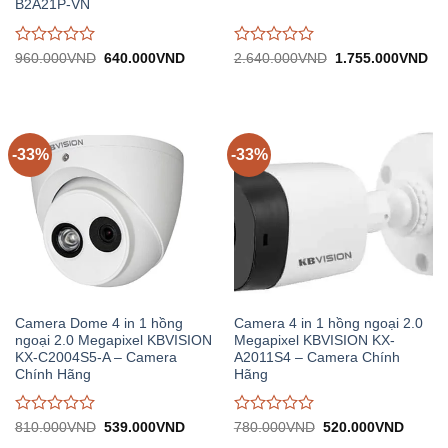
B2A21P-VN
Được
Được
Giá
Giá
Giá
Gi
960.000
VND
640.000
VND
2.640.000
VND
1.755.000
VND
gốc:
hiện
gốc:
hiệ
đánh
đánh
960.000VND.
tại:
2.640.000VND.
tại:
giá
giá
640.000VND.
1.
0
0
trên
trên
5
5
-33%
-33%
Camera Dome 4 in 1 hồng
Camera 4 in 1 hồng ngoại 2.0
ngoại 2.0 Megapixel KBVISION
Megapixel KBVISION KX-
KX-C2004S5-A – Camera
A2011S4 – Camera Chính
Chính Hãng
Hãng
Được
Được
Giá
Giá
Giá
Giá
810.000
VND
539.000
VND
780.000
VND
520.000
VND
gốc:
hiện
gốc:
hiện
đánh
đánh