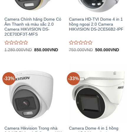
Camera Chính hãng Dome Có
Camera HD-TVI Dome 4 in 1
Âm Thanh và màu sắc 2.0
hồng ngoại 2.0 Camera
Camera HIKVISION DS-
HIKVISION DS-2CE56B2-IPF
2CE70DF3T-MFS
Được
Được
Giá
Giá
Giá
Giá
1.280.000
VND
850.000
VND
750.000
VND
500.000
VND
gốc:
hiện
gốc:
hiện
đánh
đánh
1.280.000VND.
tại:
750.000VND.
tại:
giá
giá
850.000VND.
500.0
0
0
trên
trên
5
5
-33%
-33%
Camera Hikvision Trong nhà
Camera Dome 4 in 1 hồng