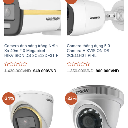
Camera ánh sáng trắng NHìn
Camera thông dụng 5.0
Xa 40m 2.0 Megapixel
Camera HIKVISION DS-
HIKVISION DS-2CE12DF3T-F
2CE11H0T-PIRL
Được
Được
Giá
Giá
Giá
Giá
1.430.000
VND
949.000
VND
1.350.000
VND
900.000
VND
gốc:
hiện
gốc:
hiện
đánh
đánh
1.430.000VND.
tại:
1.350.000VND.
tại:
giá
giá
949.000VND.
900.
0
0
trên
trên
5
5
-34%
-33%