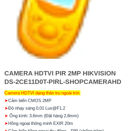
CAMERA HDTVI PIR 2MP HIKVISION
DS-2CE11D0T-PIRL-SHOPCAMERAHD
Camera HDTVI dạng thân trụ ngoài trời.
➤
Cảm biến CMOS 2MP
➤
Độ nhạy sáng 0.01 Lux@F1.2
➤
Ống kính: 3.6mm (Đặt hàng 2.8mm)
➤
Hồng ngoại thông minh EXIR 20m
➤
Cảm biến hồng ngoại thụ động – PIR (chống trộm)