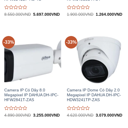
Được
Được
Giá
Giá
Giá
Gi
8.550.000
VND
5.697.000
VND
1.900.000
VND
1.264.000
VND
gốc:
hiện
gốc:
hiệ
đánh
đánh
8.550.000VND.
tại:
1.900.000VND.
tại:
giá
giá
5.697.000VND.
1.
0
0
trên
trên
5
5
-33%
-33%
Camera IP Có Dây 8.0
Camera IP Dome Có Dây 2.0
Megapixel IP DAHUA DH-IPC-
Megapixel IP DAHUA DH-IPC-
HFW2841T-ZAS
HDW3241TP-ZAS
Được
Được
Giá
Giá
Giá
Gi
4.890.000
VND
3.255.000
VND
4.620.000
VND
3.079.000
VND
gốc:
hiện
gốc:
hiệ
đánh
đánh
4.890.000VND.
tại:
4.620.000VND.
tại:
giá
giá
3.255.000VND.
3.