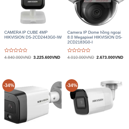
CAMERA IP CUBE 4MP
Camera IP Dome hồng ngoại
HIKVISION DS-2CD2443G0-IW
8.0 Megapixel HIKVISION DS-
2CD2183G0-I
Được
Được
Giá
Giá
Giá
Gi
4.840.000
VND
3.225.600
VND
4.010.000
VND
2.673.000
VND
gốc:
hiện
gốc:
hiệ
đánh
đánh
4.840.000VND.
tại:
4.010.000VND.
tại:
giá
giá
3.225.600VND.
2.
0
0
trên
trên
5
5
-34%
-34%