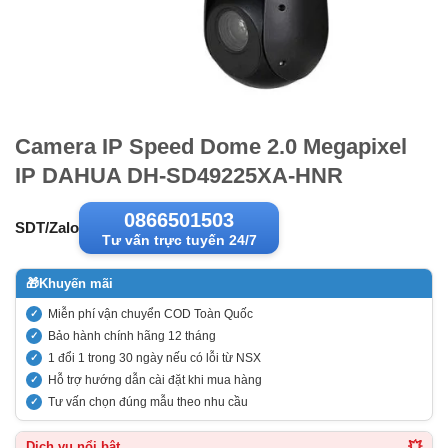
Camera IP Speed Dome 2.0 Megapixel
IP DAHUA DH-SD49225XA-HNR
0866501503
SDT/Zalo
Tư vấn trực tuyến 24/7
🎁
Khuyến mãi
Miễn phí vận chuyển COD Toàn Quốc
Bảo hành chính hãng 12 tháng
1 đổi 1 trong 30 ngày nếu có lỗi từ NSX
Hỗ trợ hướng dẫn cài đặt khi mua hàng
Tư vấn chọn đúng mẫu theo nhu cầu
💥
Dịch vụ nổi bật