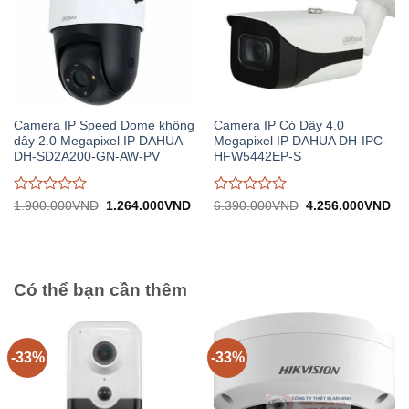
Camera IP Speed Dome không
Camera IP Có Dây 4.0
dây 2.0 Megapixel IP DAHUA
Megapixel IP DAHUA DH-IPC-
DH-SD2A200-GN-AW-PV
HFW5442EP-S
Được
Được
Giá
Giá
Giá
Gi
1.900.000
VND
1.264.000
VND
6.390.000
VND
4.256.000
VND
gốc:
hiện
gốc:
hiệ
đánh
đánh
1.900.000VND.
tại:
6.390.000VND.
tại:
giá
giá
1.264.000VND.
4.
0
0
trên
trên
5
5
Có thể bạn cần thêm
-33%
-33%