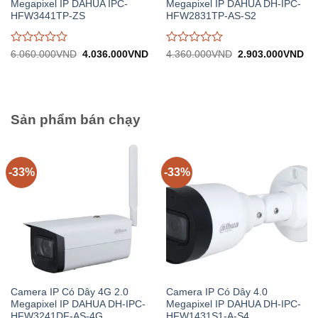
Megapixel IP DAHUA IPC-
Megapixel IP DAHUA DH-IPC-
HFW3441TP-ZS
HFW2831TP-AS-S2
Được
Được
Giá
Giá
Giá
Gi
6.060.000
VND
4.036.000
VND
4.360.000
VND
2.903.000
VND
gốc:
hiện
gốc:
hiệ
đánh
đánh
6.060.000VND.
tại:
4.360.000VND.
tại:
giá
giá
4.036.000VND.
2.
0
0
trên
trên
5
5
Sản phẩm bán chạy
-33%
-33%
Camera IP Có Dây 4G 2.0
Camera IP Có Dây 4.0
Megapixel IP DAHUA DH-IPC-
Megapixel IP DAHUA DH-IPC-
HFW3241DF-AS-4G
HFW1431S1-A-S4