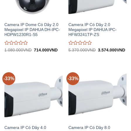
Camera IP Dome Có Dây 2.0
Camera IP Có Dây 2.0
Megapixel IP DAHUA DH-IPC-
Megapixel IP DAHUA IPC-
HDPW1230R1-S5
HFW3241TP-ZS
Được
Được
Giá
Giá
Giá
Gi
1.080.000
VND
714.000
VND
5.370.000
VND
3.574.000
VND
gốc:
hiện
gốc:
hiệ
đánh
đánh
1.080.000VND.
tại:
5.370.000VND.
tại:
giá
giá
714.000VND.
3.
0
0
trên
trên
5
5
-33%
-33%
Camera IP Có Dây 4.0
Camera IP Có Dây 8.0