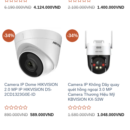
Được
Được
Giá
Giá
Giá
Gi
6.190.000
VND
4.124.000
VND
2.100.000
VND
1.400.000
VND
gốc:
hiện
gốc:
hiệ
đánh
đánh
6.190.000VND.
tại:
2.100.000VND.
tại:
giá
giá
4.124.000VND.
1.
0
0
trên
trên
5
5
-34%
-34%
Camera IP Dome HIKVISION
Camera IP Không Dây quay
2.0 MP IP HIKVISION DS-
quét hồng ngoại 3.0 MP
2CD1323G0E-ID
Camera Thương Hiệu Mỹ
KBVISION KX-S3W
Được
Được
Giá
Giá
Giá
Gi
890.000
VND
589.000
VND
1.580.000
VND
1.048.000
VND
gốc:
hiện
gốc:
hiệ
đánh
đánh
890.000VND.
tại:
1.580.000VND.
tại:
giá
giá
589.000VND.
1.
0
0