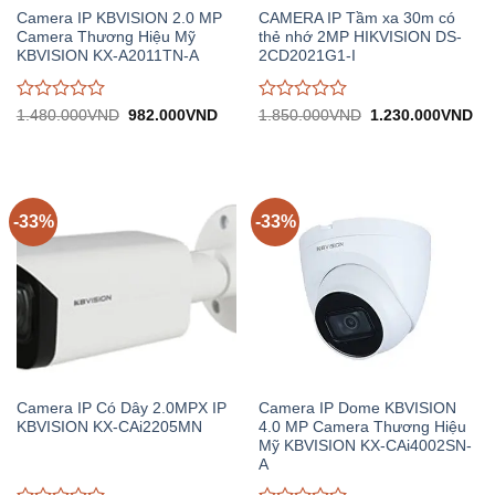
Camera IP KBVISION 2.0 MP
CAMERA IP Tầm xa 30m có
Camera Thương Hiệu Mỹ
thẻ nhớ 2MP HIKVISION DS-
KBVISION KX-A2011TN-A
2CD2021G1-I
Được
Được
Giá
Giá
Giá
Gi
1.480.000
VND
982.000
VND
1.850.000
VND
1.230.000
VND
gốc:
hiện
gốc:
hiệ
đánh
đánh
1.480.000VND.
tại:
1.850.000VND.
tại:
giá
giá
982.000VND.
1.
0
0
trên
trên
5
5
-33%
-33%
Camera IP Có Dây 2.0MPX IP
Camera IP Dome KBVISION
KBVISION KX-CAi2205MN
4.0 MP Camera Thương Hiệu
Mỹ KBVISION KX-CAi4002SN-
A