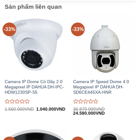
Sản phẩm liên quan
-33%
-33%
Camera IP Dome Có Dây 2.0
Camera IP Speed Dome 4.0
Megapixel IP DAHUA DH-IPC-
Megapixel IP DAHUA DH-
HDW1230SP-S5
SD6CE445XA-HNR
Được
Được
Giá
Giá
1.560.000
VND
1.040.000
VND
36.870.000
VND
gốc:
hiện
Giá
Giá
24.580.000
VND
đánh
đánh
1.560.000VND.
tại:
gốc:
hiện
giá
giá
1.040.000VND.
36.870.000VND.
tại:
0
0
24.580.000VND.
trên
trên
5
5