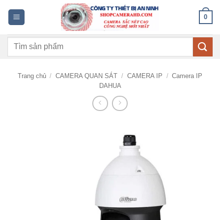
Bỏ
0
qua
nội
Tìm
dung
kiếm:
Trang chủ
/
CAMERA QUAN SÁT
/
CAMERA IP
/
Camera IP
DAHUA