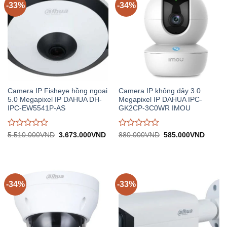
-33%
-34%
Camera IP Fisheye hồng ngoại
Camera IP không dây 3.0
5.0 Megapixel IP DAHUA DH-
Megapixel IP DAHUA IPC-
IPC-EW5541P-AS
GK2CP-3C0WR IMOU
Được
Được
Giá
Giá
Giá
Giá
5.510.000
VND
3.673.000
VND
880.000
VND
585.000
VND
gốc:
hiện
gốc:
hiện
đánh
đánh
5.510.000VND.
tại:
880.000VND.
tại:
giá
giá
3.673.000VND.
585.0
0
0
trên
trên
5
5
-34%
-33%