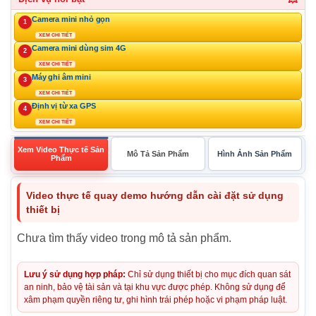
Camera mini nhỏ gọn
1
XEM CHI TIẾT
Camera mini dùng sim 4G
2
XEM CHI TIẾT
Máy ghi âm mini
3
XEM CHI TIẾT
Định vị từ xa GPS
4
XEM CHI TIẾT
Xem Video Thực tế Sản
Mô Tả Sản Phẩm
Hình Ảnh Sản Phẩm
Phẩm
Video thực tế quay demo hướng dẫn cài đặt sử dụng
thiết bị
Chưa tìm thấy video trong mô tả sản phẩm.
Lưu ý sử dụng hợp pháp:
Chỉ sử dụng thiết bị cho mục đích quan sát
an ninh, bảo vệ tài sản và tại khu vực được phép. Không sử dụng để
xâm phạm quyền riêng tư, ghi hình trái phép hoặc vi phạm pháp luật.