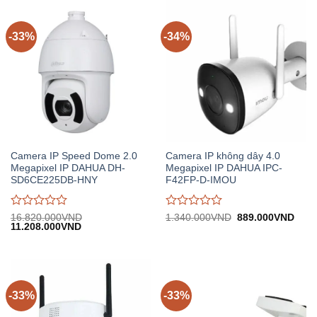
0
0
trên
trên
5
5
-33%
-34%
Camera IP Speed Dome 2.0
Camera IP không dây 4.0
Megapixel IP DAHUA DH-
Megapixel IP DAHUA IPC-
SD6CE225DB-HNY
F42FP-D-IMOU
Được
Được
Giá
Giá
16.820.000
VND
1.340.000
VND
889.000
VND
Giá
Giá
gốc:
hiện
11.208.000
VND
đánh
đánh
gốc:
hiện
1.340.000VND.
tại:
giá
giá
16.820.000VND.
tại:
889.
0
0
11.208.000VND.
trên
trên
5
5
-33%
-33%