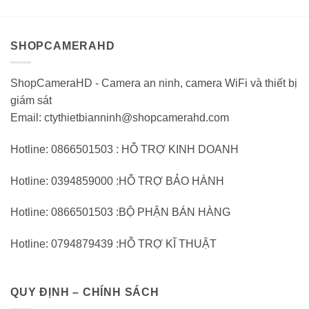
trên
trên
5
5
SHOPCAMERAHD
ShopCameraHD - Camera an ninh, camera WiFi và thiết bị
giám sát
Email: ctythietbianninh@shopcamerahd.com
Hotline: 0866501503 : HỖ TRỢ KINH DOANH
Hotline: 0394859000 :HỖ TRỢ BẢO HÀNH
Hotline: 0866501503 :BỘ PHẬN BÁN HÀNG
Hotline: 0794879439 :HỖ TRỢ KĨ THUẬT
QUY ĐỊNH – CHÍNH SÁCH