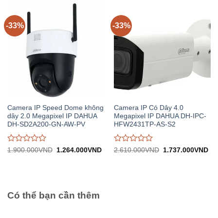
trên
trên
5
5
-33%
-33%
Camera IP Speed Dome không
Camera IP Có Dây 4.0
dây 2.0 Megapixel IP DAHUA
Megapixel IP DAHUA DH-IPC-
DH-SD2A200-GN-AW-PV
HFW2431TP-AS-S2
Được
Được
Giá
Giá
Giá
Gi
1.900.000
VND
1.264.000
VND
2.610.000
VND
1.737.000
VND
gốc:
hiện
gốc:
hiệ
đánh
đánh
1.900.000VND.
tại:
2.610.000VND.
tại:
giá
giá
1.264.000VND.
1.
0
0
trên
trên
5
5
Có thể bạn cần thêm