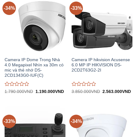
-34%
-33%
Camera IP Dome Trong Nhà
Camera IP hikvision Acusense
4.0 Megapixel Nhìn xa 30m có
6.0 MP IP HIKVISION DS-
mic và thẻ nhớ DS-
2CD2T63G2-2I
2CD1343G0-IUF(C)
Được
Được
Giá
Giá
Giá
Gi
1.790.000
VND
1.190.000
VND
3.850.000
VND
2.563.000
VND
gốc:
hiện
gốc:
hiệ
đánh
đánh
1.790.000VND.
tại:
3.850.000VND.
tại:
giá
giá
1.190.000VND.
2.
0
0
trên
trên
5
5
-33%
-34%