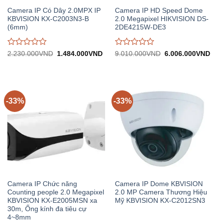
Camera IP Có Dây 2.0MPX IP
Camera IP HD Speed Dome
KBVISION KX-C2003N3-B
2.0 Megapixel HIKVISION DS-
(6mm)
2DE4215W-DE3
Được
Được
Giá
Giá
Giá
Gi
2.230.000
VND
1.484.000
VND
9.010.000
VND
6.006.000
VND
gốc:
hiện
gốc:
hiệ
đánh
đánh
2.230.000VND.
tại:
9.010.000VND.
tại:
giá
giá
1.484.000VND.
6.
0
0
trên
trên
5
5
-33%
-33%
Camera IP Chức năng
Camera IP Dome KBVISION
Counting people 2.0 Megapixel
2.0 MP Camera Thương Hiệu
KBVISION KX-E2005MSN xa
Mỹ KBVISION KX-C2012SN3
30m, Ống kính đa tiêu cự
4~8mm