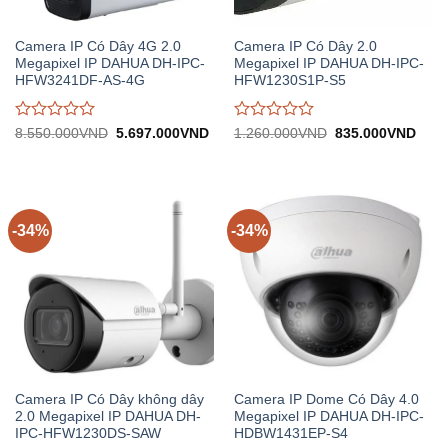
Camera IP Có Dây 4G 2.0
Camera IP Có Dây 2.0
Megapixel IP DAHUA DH-IPC-
Megapixel IP DAHUA DH-IPC-
HFW3241DF-AS-4G
HFW1230S1P-S5
Được
Được
Giá
Giá
Giá
Giá
8.550.000
VND
5.697.000
VND
1.260.000
VND
835.000
VND
gốc:
hiện
gốc:
hiện
đánh
đánh
8.550.000VND.
tại:
1.260.000VND.
tại:
giá
giá
5.697.000VND.
835.
0
0
trên
trên
5
5
-34%
-34%
Camera IP Có Dây không dây
Camera IP Dome Có Dây 4.0
2.0 Megapixel IP DAHUA DH-
Megapixel IP DAHUA DH-IPC-
IPC-HFW1230DS-SAW
HDBW1431EP-S4