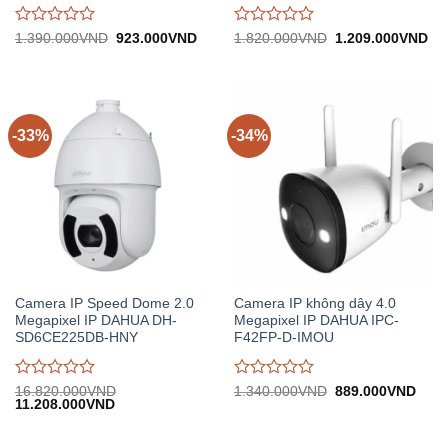
Được
Được
Giá
Giá
Giá
Gi
1.390.000
VND
923.000
VND
1.820.000
VND
1.209.000
VND
gốc:
hiện
gốc:
hiệ
đánh
đánh
1.390.000VND.
tại:
1.820.000VND.
tại:
giá
giá
923.000VND.
1.
0
0
trên
trên
5
5
-33%
-34%
Camera IP Speed Dome 2.0
Camera IP không dây 4.0
Megapixel IP DAHUA DH-
Megapixel IP DAHUA IPC-
SD6CE225DB-HNY
F42FP-D-IMOU
Được
Được
Giá
Giá
16.820.000
VND
1.340.000
VND
889.000
VND
Giá
Giá
gốc:
hiện
11.208.000
VND
đánh
đánh
gốc:
hiện
1.340.000VND.
tại:
giá
giá
16.820.000VND.
tại:
889.
0
0
11.208.000VND.