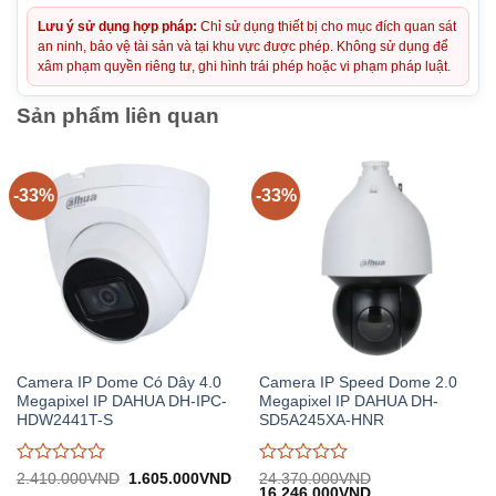
Lưu ý sử dụng hợp pháp:
Chỉ sử dụng thiết bị cho mục đích quan sát
an ninh, bảo vệ tài sản và tại khu vực được phép. Không sử dụng để
xâm phạm quyền riêng tư, ghi hình trái phép hoặc vi phạm pháp luật.
Sản phẩm liên quan
-33%
-33%
Camera IP Dome Có Dây 4.0
Camera IP Speed Dome 2.0
Megapixel IP DAHUA DH-IPC-
Megapixel IP DAHUA DH-
HDW2441T-S
SD5A245XA-HNR
Được
Được
Giá
Giá
2.410.000
VND
1.605.000
VND
24.370.000
VND
gốc:
hiện
Giá
Giá
16.246.000
VND
đánh
đánh