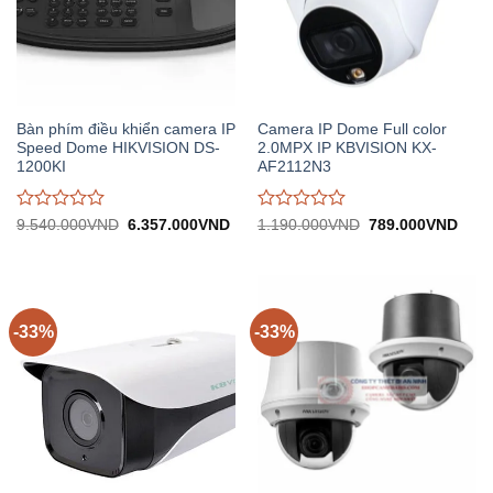
Bàn phím điều khiển camera IP
Camera IP Dome Full color
Speed Dome HIKVISION DS-
2.0MPX IP KBVISION KX-
1200KI
AF2112N3
Được
Được
Giá
Giá
Giá
Giá
9.540.000
VND
6.357.000
VND
1.190.000
VND
789.000
VND
gốc:
hiện
gốc:
hiện
đánh
đánh
9.540.000VND.
tại:
1.190.000VND.
tại:
giá
giá
6.357.000VND.
789.
0
0
trên
trên
5
5
-33%
-33%