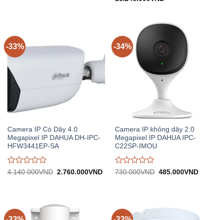
2.410.000VND.
tại:
gốc:
hiện
giá
giá
1.605.000VND.
24.370.000VND.
tại:
0
0
16.246.000VND.
trên
trên
5
5
-33%
-34%
Camera IP Có Dây 4.0
Camera IP không dây 2.0
Megapixel IP DAHUA DH-IPC-
Megapixel IP DAHUA IPC-
HFW3441EP-SA
C22SP-IMOU
Được
Được
Giá
Giá
Giá
Giá
4.140.000
VND
2.760.000
VND
730.000
VND
485.000
VND
gốc:
hiện
gốc:
hiện
đánh
đánh
4.140.000VND.
tại:
730.000VND.
tại:
giá
giá
2.760.000VND.
485.0
0
0
trên
trên
5
5
-33%
-33%