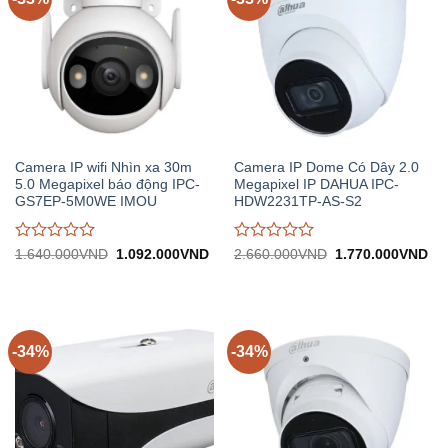
Camera IP wifi Nhìn xa 30m
Camera IP Dome Có Dây 2.0
5.0 Megapixel báo động IPC-
Megapixel IP DAHUA IPC-
GS7EP-5M0WE IMOU
HDW2231TP-AS-S2
Được
Được
Giá
Giá
Giá
Gi
1.640.000
VND
1.092.000
VND
2.660.000
VND
1.770.000
VND
gốc:
hiện
gốc:
hiệ
đánh
đánh
1.640.000VND.
tại:
2.660.000VND.
tại:
giá
giá
1.092.000VND.
1.
0
0
trên
trên
5
5
-34%
-34%