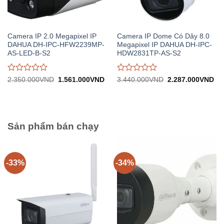
Camera IP 2.0 Megapixel IP
Camera IP Dome Có Dây 8.0
DAHUA DH-IPC-HFW2239MP-
Megapixel IP DAHUA DH-IPC-
AS-LED-B-S2
HDW2831TP-AS-S2
Được
Được
Giá
Giá
Giá
Gi
2.350.000
VND
1.561.000
VND
3.440.000
VND
2.287.000
VND
gốc:
hiện
gốc:
hiệ
đánh
đánh
2.350.000VND.
tại:
3.440.000VND.
tại:
giá
giá
1.561.000VND.
2.
0
0
trên
trên
5
5
Sản phẩm bán chạy
-33%
-34%