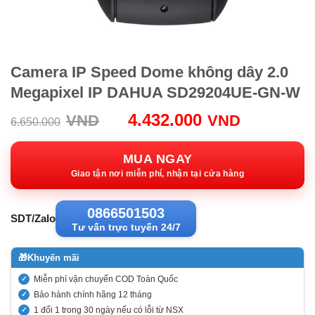
Camera IP Speed Dome không dây 2.0
Megapixel IP DAHUA SD29204UE-GN-W
Giá
Giá
4.432.000
VND
VND
6.650.000
gốc:
hiện
6.650.000VND.
tại:
MUA NGAY
4.432.00
Giao tận nơi miễn phí, nhận tại cửa hàng
0866501503
SDT/Zalo
Tư vấn trực tuyến 24/7
🎁
Khuyến mãi
Miễn phí vận chuyển COD Toàn Quốc
Bảo hành chính hãng 12 tháng
1 đổi 1 trong 30 ngày nếu có lỗi từ NSX