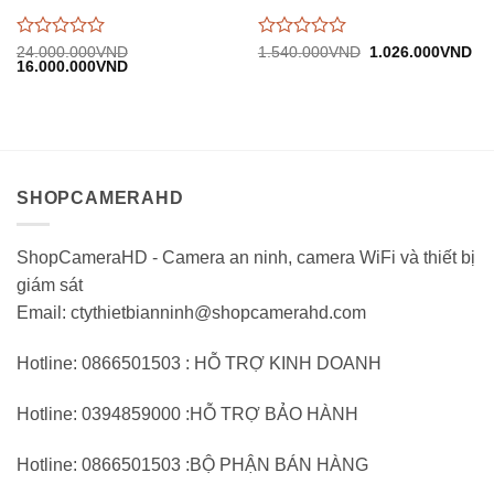
Được
Được
Giá
Gi
24.000.000
VND
1.540.000
VND
1.026.000
VND
Giá
Giá
gốc:
hiệ
16.000.000
VND
đánh
đánh
gốc:
hiện
1.540.000VND.
tại:
giá
giá
24.000.000VND.
tại:
1.
0
0
16.000.000VND.
trên
trên
5
5
SHOPCAMERAHD
ShopCameraHD - Camera an ninh, camera WiFi và thiết bị
giám sát
Email: ctythietbianninh@shopcamerahd.com
Hotline: 0866501503 : HỖ TRỢ KINH DOANH
Hotline: 0394859000 :HỖ TRỢ BẢO HÀNH
Hotline: 0866501503 :BỘ PHẬN BÁN HÀNG