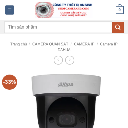
Bỏ
0
qua
nội
Tìm
dung
kiếm:
Trang chủ
/
CAMERA QUAN SÁT
/
CAMERA IP
/
Camera IP
DAHUA
-33%