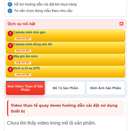
Hỗ trợ hướng dẫn cài đặt khi mua hàng
Tư vấn chọn đúng mẫu theo nhu cầu
💥
Dịch vụ nổi bật
Camera mini nhỏ gọn
1
XEM CHI TIẾT
Camera mini dùng sim 4G
2
XEM CHI TIẾT
Máy ghi âm mini
3
XEM CHI TIẾT
Định vị từ xa GPS
4
XEM CHI TIẾT
Xem Video Thực tế Sản
Mô Tả Sản Phẩm
Hình Ảnh Sản Phẩm
Phẩm
Video thực tế quay demo hướng dẫn cài đặt sử dụng
thiết bị
Chưa tìm thấy video trong mô tả sản phẩm.