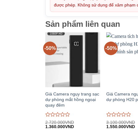
được phép. Không sử dụng để xâm phạm quy
Sản phẩm liên quan
-50%
-50%
Giá Camera ngụy trang sạc
Giá Camera ngụ
dự phòng mắt hồng ngoại
dự phòng H20 p
quay đêm
Được
Được
2.720.000
VND
3.100.000
VND
Giá
Giá
Giá
G
đánh
1.360.000
VND
đánh
1.550.000
VND
gốc:
hiện
gốc:
h
giá
giá
2.720.000VND.
tại:
3.100.000VND.
tạ
0
0