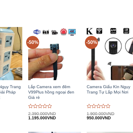
.550.000VND.
1.450.000VND.
1.090.00
trên
trên
5
5
-50%
-50%
 Ngụy Trang
Lắp Camera xem đêm
Camera Giấu Kín Ngụy
iải Pháp
V99Plus hồng ngoại đen
Trang Tự Lắp Mọi Nơi
t
Giá rẻ
Được
Được
2.390.000
VND
1.900.000
VND
iá
Giá
Giá
Giá
Giá
đánh
1.195.000
VND
đánh
950.000
VND
iện
gốc:
hiện
gốc:
hiện
giá
giá
i:
2.390.000VND.
tại:
1.900.000VND.
tại:
0
0
.450.000VND.
1.195.000VND.
950.000VN
trên
trên