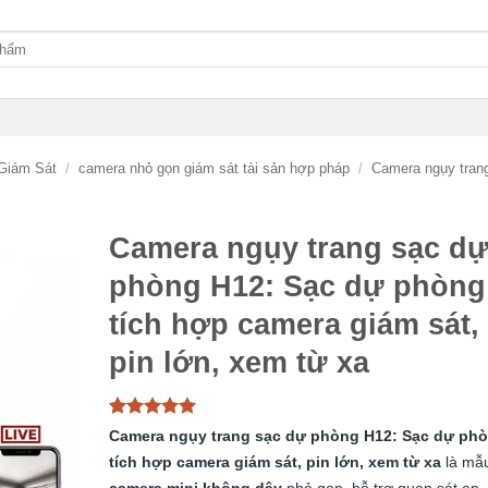
Giám Sát
/
camera nhỏ gọn giám sát tài sản hợp pháp
/
Camera ngụy tran
Camera ngụy trang sạc d
phòng H12: Sạc dự phòng
tích hợp camera giám sát,
pin lớn, xem từ xa
5
1
trên 5
Camera ngụy trang sạc dự phòng H12: Sạc dự ph
dựa trên
tích hợp camera giám sát, pin lớn, xem từ xa
là mẫ
đánh giá
camera mini không dây
nhỏ gọn, hỗ trợ quan sát an