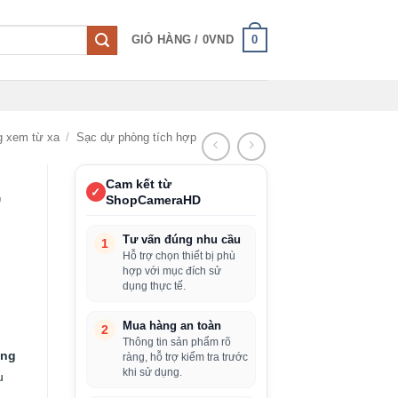
0
GIỎ HÀNG /
0
VND
g xem từ xa
/
Sạc dự phòng tích hợp
Cam kết từ
✓
ự
ShopCameraHD
Tư vấn đúng nhu cầu
1
Hỗ trợ chọn thiết bị phù
hợp với mục đích sử
dụng thực tế.
Mua hàng an toàn
2
Thông tin sản phẩm rõ
òng
ràng, hỗ trợ kiểm tra trước
khi sử dụng.
u