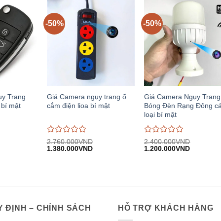
5
5
-50%
-50%
ụy Trang
Giá Camera ngụy trang ổ
Giá Camera Ngụy Trang
bí mật
cắm điện lioa bí mật
Bóng Đèn Rạng Đông c
loại bí mật
Được
Được
2.760.000
VND
2.400.000
VND
iá
Giá
Giá
Giá
Giá
đánh
1.380.000
VND
đánh
1.200.000
VND
iện
gốc:
hiện
gốc:
hiện
giá
giá
i:
2.760.000VND.
tại:
2.400.000VND.
tại:
0
0
.090.000VND.
1.380.000VND.
1.200.00
trên
trên
5
5
 ĐỊNH – CHÍNH SÁCH
HỖ TRỢ KHÁCH HÀNG