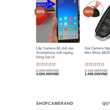
5
5
-50%
-50%
Lắp Camera độ chế vào
Giá Camera Ng
Smartphone mắt ngang
Móc Khóa S820 
hông Giá rẻ
Được
Được
9.200.000
VND
2.180.000
VND
Giá
Giá
Giá
G
đánh
4.600.000
VND
đánh
1.090.000
VND
gốc:
hiện
gốc:
h
giá
giá
9.200.000VND.
tại:
2.180.000VND.
tạ
0
0
4.600.000VND.
1
trên
trên
5
5
SHOPCAMERAHD
QUY