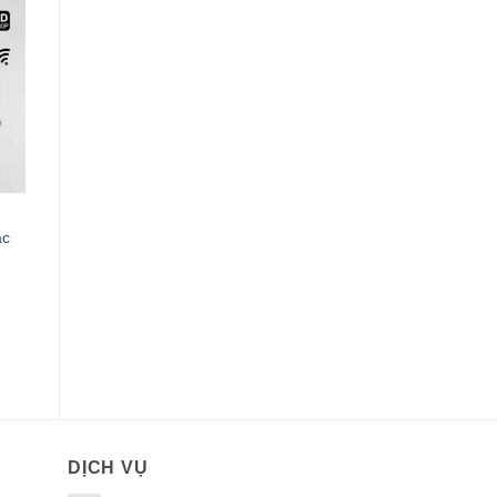
ác
0VND.
DỊCH VỤ