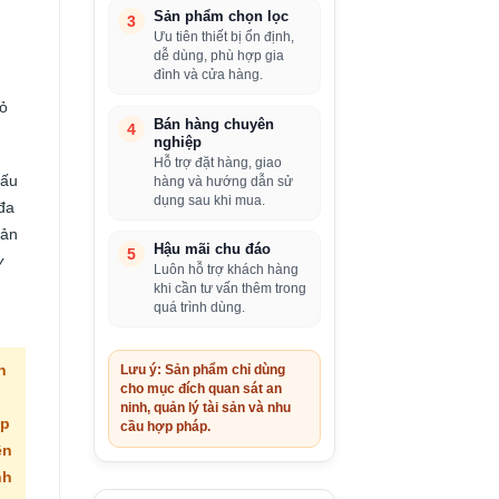
Sản phẩm chọn lọc
3
Ưu tiên thiết bị ổn định,
dễ dùng, phù hợp gia
đình và cửa hàng.
hỏ
Bán hàng chuyên
4
nghiệp
Hỗ trợ đặt hàng, giao
cấu
hàng và hướng dẫn sử
dụng sau khi mua.
đa
sản
Hậu mãi chu đáo
5
y
Luôn hỗ trợ khách hàng
khi cần tư vấn thêm trong
quá trình dùng.
n
Lưu ý: Sản phẩm chỉ dùng
cho mục đích quan sát an
ninh, quản lý tài sản và nhu
ợp
cầu hợp pháp.
ền
nh