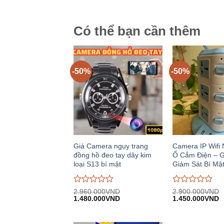
1.360.000VND.
1
trên
trên
5
5
Có thể bạn cần thêm
-50%
-50%
Giá Camera ngụy trang
Camera IP Wifi
đồng hồ đeo tay dây kim
Ổ Cắm Điện – G
loại S13 bí mật
Giám Sát Bí Mậ
Được
Được
2.960.000
VND
2.900.000
VND
Giá
Giá
Giá
G
đánh
1.480.000
VND
đánh
1.450.000
VND
gốc:
hiện
gốc:
h
giá
giá
2.960.000VND.
tại:
2.900.000VND.
tạ
0
0
1.480.000VND.
1
trên
trên