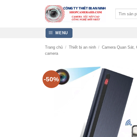
Bỏ
qua
Tìm
kiếm:
nội
dung
MENU
Trang chủ
/
Thiết bị an ninh
/
Camera Quan Sát, 
camera
-50%