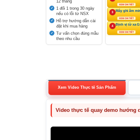
12 tháng
XEM CHI TIẾT
1 đổi 1 trong 30 ngày
Máy ghi âm mi
3
nếu có lỗi từ NSX
XEM CHI TIẾT
Hỗ trợ hướng dẫn cài
Định vị từ xa 
đặt khi mua hàng
4
Tư vấn chọn đúng mẫu
XEM CHI TIẾT
theo nhu cầu
Xem Video Thực tế Sản Phẩm
Video thực tế quay demo hướng dẫ