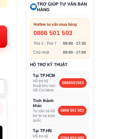
TRỢ GIÚP TƯ VẤN BÁN
☎
HÀNG
iá
iện
Hotline tư vấn mua hàng
i:
0866 501 503
.450.000VND.
Thứ 2 - Thứ 7
08:00 - 17:30
Chủ nhật
09:00 - 17:00
HỖ TRỢ KỸ THUẬT
Tại TP.HCM
Hỗ trợ kỹ
0866501503
thuật khu vực
Hồ Chí Minh
Tỉnh thành
khác
0866 501 503
Tư vấn và hỗ
trợ từ xa toàn
quốc
Tại TP.HN
Hỗ trợ kỹ
0394 859 000