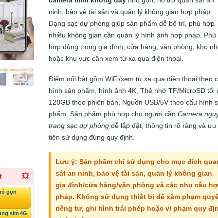
ninh, bảo vệ tài sản và quản lý không gian hợp pháp.
Dạng sạc dự phòng giúp sản phẩm dễ bố trí, phù hợp
nhiều không gian cần quản lý hình ảnh hợp pháp. Phù
hợp dùng trong gia đình, cửa hàng, văn phòng, kho n
hoặc khu vực cần xem từ xa qua điện thoại.
Điểm nổi bật gồm WiFi/xem từ xa qua điện thoại theo 
hình sản phẩm, hình ảnh 4K, Thẻ nhớ TF/MicroSD tối 
128GB theo phiên bản, Nguồn USB/5V theo cấu hình 
phẩm. Sản phẩm phù hợp cho người cần
Camera ngụ
trang sạc dự phòng
dễ lắp đặt, thông tin rõ ràng và ưu
tiên sử dụng đúng quy định.
Lưu ý: Sản phẩm chỉ sử dụng cho mục đích qua
sát an ninh, bảo vệ tài sản, quản lý không gian
t
💥
gia đình/cửa hàng/văn phòng và các nhu cầu h
hỏ gọn
pháp. Không sử dụng thiết bị để xâm phạm quy
riêng tư, ghi hình trái phép hoặc vi phạm quy đị
ùng sim 4G