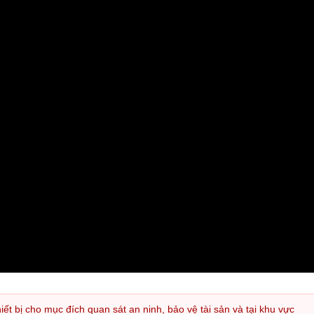
iết bị cho mục đích quan sát an ninh, bảo vệ tài sản và tại khu vực