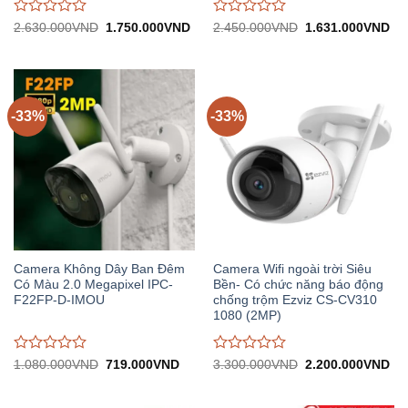
Được
Được
Giá
Giá
Giá
Gi
2.630.000
VND
1.750.000
VND
2.450.000
VND
1.631.000
VND
gốc:
hiện
gốc:
hiệ
đánh
đánh
2.630.000VND.
tại:
2.450.000VND.
tại:
giá
giá
1.750.000VND.
1.
0
0
trên
trên
5
5
-33%
-33%
Camera Không Dây Ban Đêm
Camera Wifi ngoài trời Siêu
Có Màu 2.0 Megapixel IPC-
Bền- Có chức năng báo động
F22FP-D-IMOU
chống trộm Ezviz CS-CV310
1080 (2MP)
Được
Được
Giá
Giá
Giá
Gi
1.080.000
VND
719.000
VND
3.300.000
VND
2.200.000
VND
gốc:
hiện
gốc:
hiệ
đánh
đánh
1.080.000VND.
tại:
3.300.000VND.
tại:
giá
giá
719.000VND.
2.
0
0