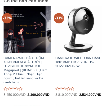
Có thể bạn cần thêm
-33%
-33%
CAMERA WIFI BÁO TRỘM
CAMERA IP WIFI TOÀN CẢNH
XOAY 360 NGOÀI TRỜI |
180º 3MP HIKVISION DS-
DJVISION HD7826C 3.0
2CV2U32FD-IW
Megapixel | (XOAY 360 ,Đàm
Thoại 2 Chiều ,Nhận Diện
người , bật led sáng và loa
cảnh báo)
Được
Được
Giá
Giá
Giá
Gi
3.450.000
VND
2.300.000
VND
3.810.000
VND
2.534.000
VND
gốc:
hiện
gốc:
hiệ
đánh
đánh
3.450.000VND.
tại:
3.810.000VND.
tại:
giá
giá
2.300.000VND.
2.
0
0