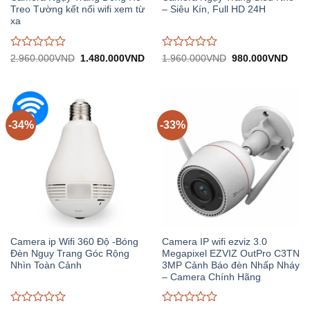
Treo Tường kết nối wifi xem từ
– Siêu Kín, Full HD 24H
xa
Được
Được
Giá
Giá
Giá
Giá
2.960.000
VND
1.480.000
VND
1.960.000
VND
980.000
VND
gốc:
hiện
gốc:
hiện
đánh
đánh
2.960.000VND.
tại:
1.960.000VND.
tại:
giá
giá
1.480.000VND.
980.
0
0
trên
trên
5
5
-34%
-33%
Camera ip Wifi 360 Độ -Bóng
Camera IP wifi ezviz 3.0
Đèn Ngụy Trang Góc Rộng
Megapixel EZVIZ OutPro C3TN
Nhìn Toàn Cảnh
3MP Cảnh Báo đèn Nhấp Nháy
– Camera Chính Hãng