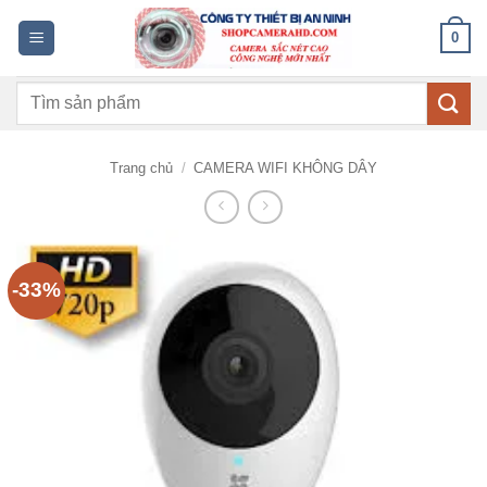
Bỏ
0
qua
nội
Tìm
dung
kiếm:
Trang chủ
/
CAMERA WIFI KHÔNG DÂY
-33%