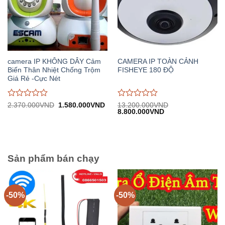
camera IP KHÔNG DÂY Cảm
CAMERA IP TOÀN CẢNH
Biến Thân Nhiệt Chống Trộm
FISHEYE 180 ĐỘ
Giá Rẻ -Cực Nét
Được
Được
Giá
Giá
2.370.000
VND
1.580.000
VND
13.200.000
VND
gốc:
hiện
Giá
Giá
8.800.000
VND
đánh
đánh
2.370.000VND.
tại:
gốc:
hiện
giá
giá
1.580.000VND.
13.200.000VND.
tại:
0
0
8.800.000VND.
trên
trên
5
5
Sản phẩm bán chạy
-50%
-50%