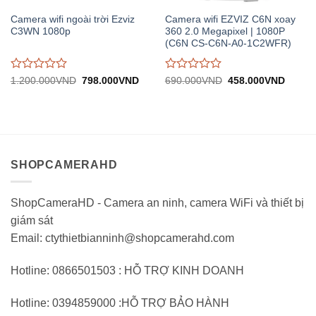
Camera wifi ngoài trời Ezviz
Camera wifi EZVIZ C6N xoay
C3WN 1080p
360 2.0 Megapixel | 1080P
(C6N CS-C6N-A0-1C2WFR)
Được
Được
Giá
Giá
Giá
Giá
1.200.000
VND
798.000
VND
690.000
VND
458.000
VND
gốc:
hiện
gốc:
hiện
đánh
đánh
1.200.000VND.
tại:
690.000VND.
tại:
giá
giá
798.000VND.
458.0
0
0
trên
trên
5
5
SHOPCAMERAHD
ShopCameraHD - Camera an ninh, camera WiFi và thiết bị
giám sát
Email: ctythietbianninh@shopcamerahd.com
Hotline: 0866501503 : HỖ TRỢ KINH DOANH
Hotline: 0394859000 :HỖ TRỢ BẢO HÀNH