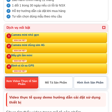
Bảo hành chính hãng 12 tháng
1 đổi 1 trong 30 ngày nếu có lỗi từ NSX
Hỗ trợ hướng dẫn cài đặt khi mua hàng
Tư vấn chọn đúng mẫu theo nhu cầu
💥
Dịch vụ nổi bật
Camera mini nhỏ gọn
1
XEM CHI TIẾT
Camera mini dùng sim 4G
2
XEM CHI TIẾT
Máy ghi âm mini
3
XEM CHI TIẾT
Định vị từ xa GPS
4
XEM CHI TIẾT
Xem Video Thực tế Sản
Mô Tả Sản Phẩm
Hình Ảnh Sản Phẩm
Phẩm
Video thực tế quay demo hướng dẫn cài đặt sử dụng
thiết bị