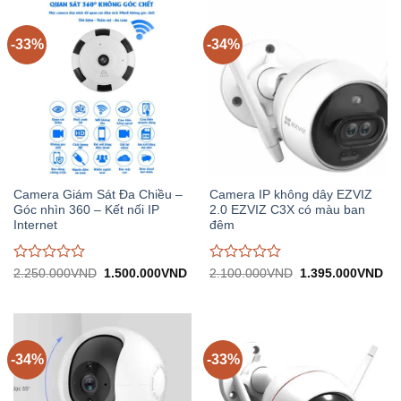
trên
trên
5
5
-33%
-34%
Camera Giám Sát Đa Chiều –
Camera IP không dây EZVIZ
Góc nhìn 360 – Kết nối IP
2.0 EZVIZ C3X có màu ban
Internet
đêm
Được
Được
Giá
Giá
Giá
Gi
2.250.000
VND
1.500.000
VND
2.100.000
VND
1.395.000
VND
gốc:
hiện
gốc:
hiệ
đánh
đánh
2.250.000VND.
tại:
2.100.000VND.
tại:
giá
giá
1.500.000VND.
1.
0
0
trên
trên
5
5
-34%
-33%