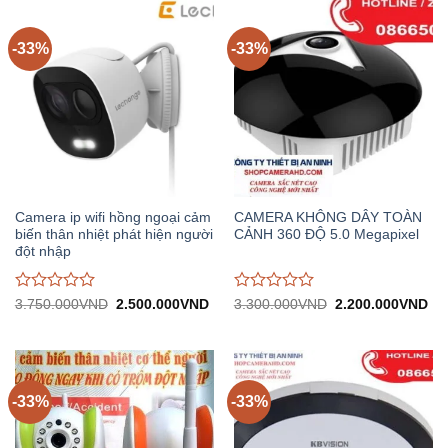
trên
trên
5
5
-33%
-33%
Camera ip wifi hồng ngoại cảm
CAMERA KHÔNG DÂY TOÀN
biến thân nhiệt phát hiện người
CẢNH 360 ĐỘ 5.0 Megapixel
đột nhập
Được
Được
Giá
Giá
Giá
Gi
3.750.000
VND
2.500.000
VND
3.300.000
VND
2.200.000
VND
gốc:
hiện
gốc:
hiệ
đánh
đánh
3.750.000VND.
tại:
3.300.000VND.
tại:
giá
giá
2.500.000VND.
2.
0
0
trên
trên
5
5
-33%
-33%