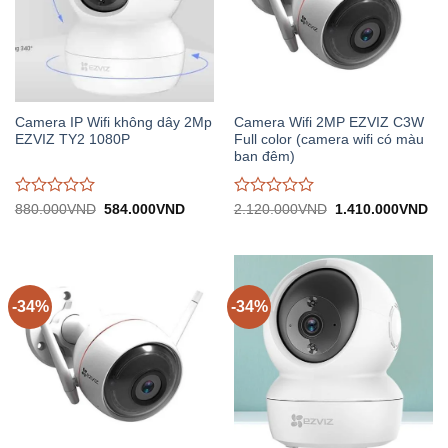
Camera IP Wifi không dây 2Mp
Camera Wifi 2MP EZVIZ C3W
EZVIZ TY2 1080P
Full color (camera wifi có màu
ban đêm)
Được
Được
Giá
Giá
Giá
Gi
880.000
VND
584.000
VND
2.120.000
VND
1.410.000
VND
gốc:
hiện
gốc:
hiệ
đánh
đánh
880.000VND.
tại:
2.120.000VND.
tại:
giá
giá
584.000VND.
1.
0
0
trên
trên
5
5
-34%
-34%