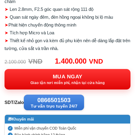
châm
➤
Len 2.8mm, F2.5 góc quan sát rộng 111 độ
➤
Quan sát ngày đêm, đèn hồng ngoại không bị lộ màu
➤
Phát hiện chuyển động thông minh
➤
Tích hợp Micro và Loa
➤
Thiết kế nhỏ gọn và kèm đủ phụ kiện nên dễ dàng lắp đặt trên
tường, cửa sắt và trần nhà.
Giá
Giá
1.400.000
VND
VND
2.100.000
gốc:
hiện
2.100.000VND.
tại:
MUA NGAY
1.400.00
Giao tận nơi miễn phí, nhận tại cửa hàng
0866501503
SDT/Zalo
Tư vấn trực tuyến 24/7
🎁
Khuyến mãi
Miễn phí vận chuyển COD Toàn Quốc