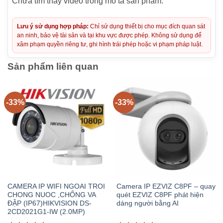
Chưa tìm thấy video trong mô tả sản phẩm.
Lưu ý sử dụng hợp pháp:
Chỉ sử dụng thiết bị cho mục đích quan sát
an ninh, bảo vệ tài sản và tại khu vực được phép. Không sử dụng để
xâm phạm quyền riêng tư, ghi hình trái phép hoặc vi phạm pháp luật.
Sản phẩm liên quan
-33%
-33%
CAMERA IP WIFI NGOAI TROI
Camera IP EZVIZ C8PF – quay
CHONG NUOC ,CHỐNG VA
quét EZVIZ C8PF phát hiện
ĐẬP (IP67)HIKVISION DS-
dáng người bằng AI
2CD2021G1-IW (2.0MP)