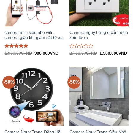
camera mini siêu nhỏ wifi ,
Camera ngụy trang ổ cắm điện
camera giấu kín giám sát từ xa
xem từ xa
Được đánh
Được
Giá
Giá
Giá
Gi
1.960.000
VND
980.000
VND
2.760.000
VND
1.380.000
VND
gốc:
hiện
gốc:
hiệ
giá
5
trên
đánh
1.960.000VND.
tại:
2.760.000VND.
tại:
5
giá
980.000VND.
1.
0
trên
5
-50%
-50%
Camera Ngụy Trang Đồng Hồ
Camera Ngụy Trang Siêu Nhỏ