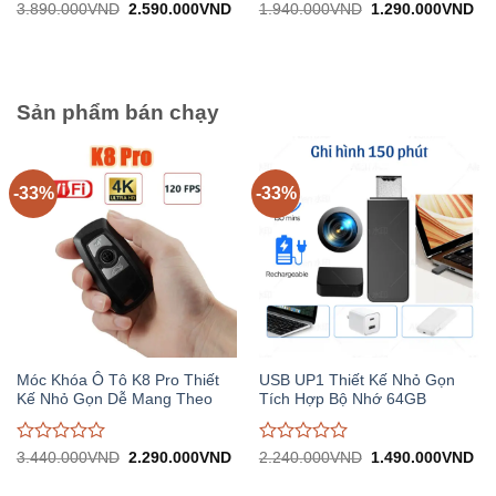
Được
Được
Giá
Giá
Giá
Gi
3.890.000
VND
2.590.000
VND
1.940.000
VND
1.290.000
VND
gốc:
hiện
gốc:
hiệ
đánh
đánh
3.890.000VND.
tại:
1.940.000VND.
tại:
giá
giá
2.590.000VND.
1.
0
0
trên
trên
5
5
Sản phẩm bán chạy
-33%
-33%
Móc Khóa Ô Tô K8 Pro Thiết
USB UP1 Thiết Kế Nhỏ Gọn
Kế Nhỏ Gọn Dễ Mang Theo
Tích Hợp Bộ Nhớ 64GB
Được
Được
Giá
Giá
Giá
Gi
3.440.000
VND
2.290.000
VND
2.240.000
VND
1.490.000
VND
gốc:
hiện
gốc:
hiệ
đánh
đánh
3.440.000VND.
tại:
2.240.000VND.
tại:
giá
giá