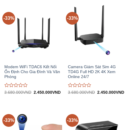
2.290.000VND.
1.
0
0
trên
trên
5
5
-33%
-33%
Modem WiFi TDAC6 Kết Nối
Camera Giám Sát Sim 4G
Ổn Định Cho Gia Đình Và Văn
TD4G Full HD 2K 4K Xem
Phòng
Online 24/7
Được
Được
Giá
Giá
Giá
Gi
3.680.000
VND
2.450.000
VND
3.680.000
VND
2.450.000
VND
gốc:
hiện
gốc:
hiệ
đánh
đánh
3.680.000VND.
tại:
3.680.000VND.
tại:
giá
giá
2.450.000VND.
2.
0
0
trên
trên
5
5
-33%
-33%