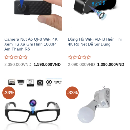
Camera Nút Áo QF8 WiFi 4K
Đồng Hồ WiFi VD-I3 Hiển Thị
Xem Từ Xa Ghi Hình 1080P
4K Rõ Nét Dễ Sử Dụng
Âm Thanh Rõ
Được
Được
Giá
Giá
Giá
Gi
2.390.000
VND
1.590.000
VND
2.090.000
VND
1.390.000
VND
gốc:
hiện
gốc:
hiệ
đánh
đánh
2.390.000VND.
tại:
2.090.000VND.
tại:
giá
giá
1.590.000VND.
1.
0
0
trên
trên
5
5
-33%
-33%