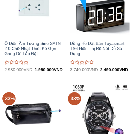
Ổ Điện Âm Tường Sino SATN
Đồng Hồ Đặt Bàn Tuyasmart
2.0 Chữ Nhật Thiết Kế Gọn
TS6 Hiển Thị Rõ Nét Dễ Sử
Gàng Dễ Lắp Đặt
Dụng
Được
Được
Giá
Giá
Giá
Gi
2.930.000
VND
1.950.000
VND
3.740.000
VND
2.490.000
VND
gốc:
hiện
gốc:
hiệ
đánh
đánh
2.930.000VND.
tại:
3.740.000VND.
tại:
giá
giá
1.950.000VND.
2.
0
0
trên
trên
5
5
-33%
-33%