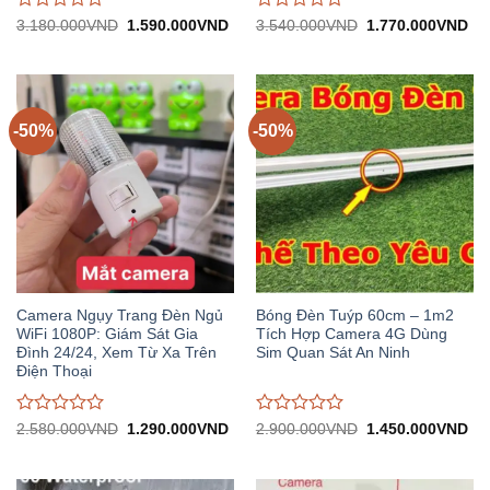
Được
Được
Giá
Giá
Giá
Gi
3.180.000
VND
1.590.000
VND
3.540.000
VND
1.770.000
VND
gốc:
hiện
gốc:
hiệ
đánh
đánh
3.180.000VND.
tại:
3.540.000VND.
tại:
giá
giá
1.590.000VND.
1.
0
0
trên
trên
5
5
-50%
-50%
Camera Ngụy Trang Đèn Ngủ
Bóng Đèn Tuýp 60cm – 1m2
WiFi 1080P: Giám Sát Gia
Tích Hợp Camera 4G Dùng
Đình 24/24, Xem Từ Xa Trên
Sim Quan Sát An Ninh
Điện Thoại
Được
Được
Giá
Giá
Giá
Gi
2.580.000
VND
1.290.000
VND
2.900.000
VND
1.450.000
VND
gốc:
hiện
gốc:
hiệ
đánh
đánh
2.580.000VND.
tại:
2.900.000VND.
tại:
giá
giá
1.290.000VND.
1.
0
0