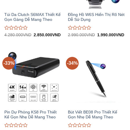
Túi Da Clutch S6MAX Thiết Kế
Đồng Hồ W6S Hiển Thị Rõ Nét
Gọn Gàng Dễ Mang Theo
Dễ Sử Dụng
Được
Được
Giá
Giá
Giá
Gi
4.280.000
VND
2.850.000
VND
2.990.000
VND
1.990.000
VND
gốc:
hiện
gốc:
hiệ
đánh
đánh
4.280.000VND.
tại:
2.990.000VND.
tại:
giá
giá
2.850.000VND.
1.
0
0
trên
trên
5
5
-33%
-34%
Pin Dự Phòng KS8 Pro Thiết
Bút Viết BE08 Pro Thiết Kế
Kế Gọn Nhẹ Dễ Mang Theo
Gọn Nhẹ Dễ Mang Theo