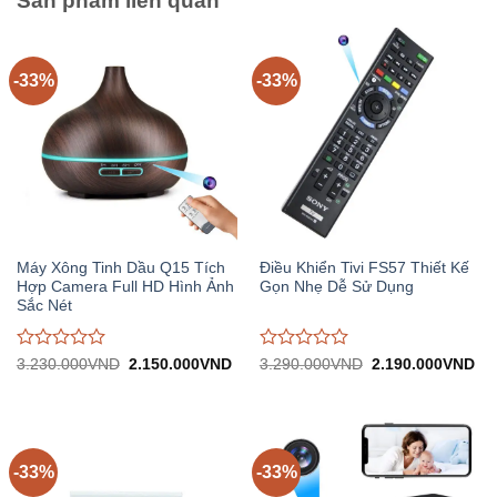
Sản phẩm liên quan
-33%
-33%
Máy Xông Tinh Dầu Q15 Tích
Điều Khiển Tivi FS57 Thiết Kế
Hợp Camera Full HD Hình Ảnh
Gọn Nhẹ Dễ Sử Dụng
Sắc Nét
Được
Được
Giá
Giá
Giá
Gi
3.230.000
VND
2.150.000
VND
3.290.000
VND
2.190.000
VND
gốc:
hiện
gốc:
hiệ
đánh
đánh
3.230.000VND.
tại:
3.290.000VND.
tại:
giá
giá
2.150.000VND.
2.
0
0
trên
trên
5
5
-33%
-33%