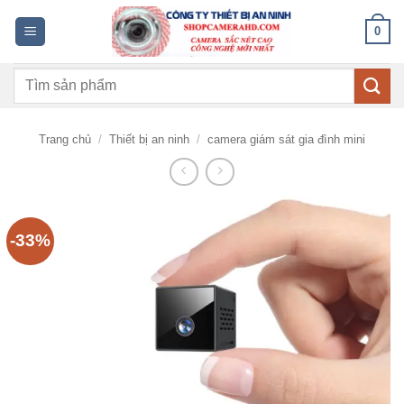
Bỏ
0
qua
nội
Tìm
dung
kiếm:
Trang chủ
/
Thiết bị an ninh
/
camera giám sát gia đình mini
-33%