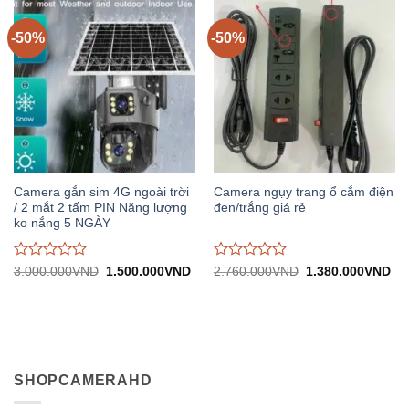
trên
trên
5
5
-50%
-50%
Camera gắn sim 4G ngoài trời
Camera ngụy trang ổ cắm điện
/ 2 mắt 2 tấm PIN Năng lượng
đen/trắng giá rẻ
ko nắng 5 NGÀY
Được
Được
Giá
Giá
Giá
Gi
3.000.000
VND
1.500.000
VND
2.760.000
VND
1.380.000
VND
gốc:
hiện
gốc:
hiệ
đánh
đánh
3.000.000VND.
tại:
2.760.000VND.
tại:
giá
giá
1.500.000VND.
1.
0
0
trên
trên
5
5
SHOPCAMERAHD