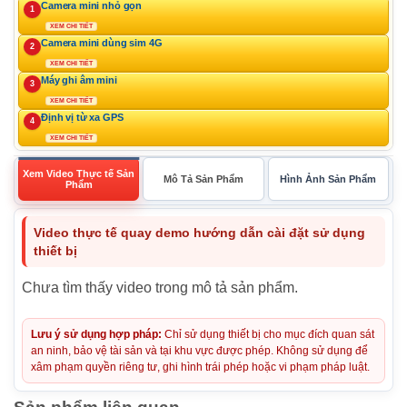
Camera mini nhỏ gọn
1
XEM CHI TIẾT
Camera mini dùng sim 4G
2
XEM CHI TIẾT
Máy ghi âm mini
3
XEM CHI TIẾT
Định vị từ xa GPS
4
XEM CHI TIẾT
Xem Video Thực tế Sản
Mô Tả Sản Phẩm
Hình Ảnh Sản Phẩm
Phẩm
Video thực tế quay demo hướng dẫn cài đặt sử dụng
thiết bị
Chưa tìm thấy video trong mô tả sản phẩm.
Lưu ý sử dụng hợp pháp:
Chỉ sử dụng thiết bị cho mục đích quan sát
an ninh, bảo vệ tài sản và tại khu vực được phép. Không sử dụng để
xâm phạm quyền riêng tư, ghi hình trái phép hoặc vi phạm pháp luật.