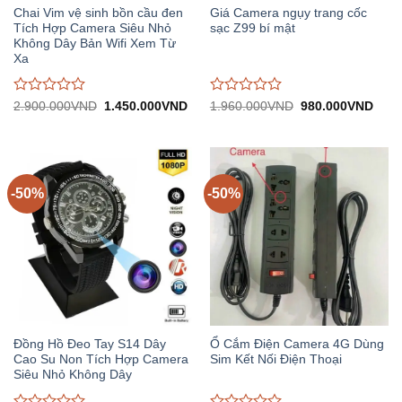
Chai Vim vệ sinh bồn cầu đen
Giá Camera ngụy trang cốc
Tích Hợp Camera Siêu Nhỏ
sạc Z99 bí mật
Không Dây Bản Wifi Xem Từ
Xa
Được
Được
Giá
Giá
Giá
Giá
2.900.000
VND
1.450.000
VND
1.960.000
VND
980.000
VND
gốc:
hiện
gốc:
hiện
đánh
đánh
2.900.000VND.
tại:
1.960.000VND.
tại:
giá
giá
1.450.000VND.
980.
0
0
trên
trên
5
5
-50%
-50%
Đồng Hồ Đeo Tay S14 Dây
Ổ Cắm Điện Camera 4G Dùng
Cao Su Non Tích Hợp Camera
Sim Kết Nối Điện Thoại
Siêu Nhỏ Không Dây