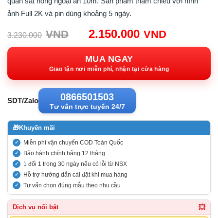
quan sát hồng ngoại ẩn 10m. Sản phẩm tham chiếu với hình
ảnh Full 2K và pin dùng khoảng 5 ngày.
Giá
Giá
2.150.000
VND
VND
3.230.000
gốc:
hiện
3.230.000VND.
tại:
MUA NGAY
2.150.00
Giao tận nơi miễn phí, nhận tại cửa hàng
0866501503
SDT/Zalo
Tư vấn trực tuyến 24/7
🎁
Khuyến mãi
Miễn phí vận chuyển COD Toàn Quốc
Bảo hành chính hãng 12 tháng
1 đổi 1 trong 30 ngày nếu có lỗi từ NSX
Hỗ trợ hướng dẫn cài đặt khi mua hàng
Tư vấn chọn đúng mẫu theo nhu cầu
💥
Dịch vụ nổi bật