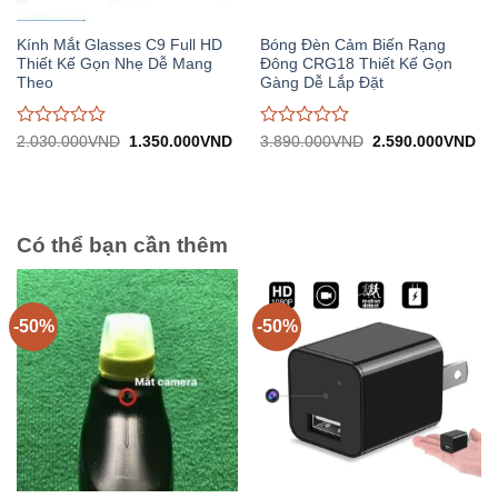
Kính Mắt Glasses C9 Full HD
Bóng Đèn Cảm Biến Rạng
Thiết Kế Gọn Nhẹ Dễ Mang
Đông CRG18 Thiết Kế Gọn
Theo
Gàng Dễ Lắp Đặt
Được
Được
Giá
Giá
Giá
Gi
2.030.000
VND
1.350.000
VND
3.890.000
VND
2.590.000
VND
gốc:
hiện
gốc:
hiệ
đánh
đánh
2.030.000VND.
tại:
3.890.000VND.
tại:
giá
giá
1.350.000VND.
2.
0
0
trên
trên
5
5
Có thể bạn cần thêm
-50%
-50%