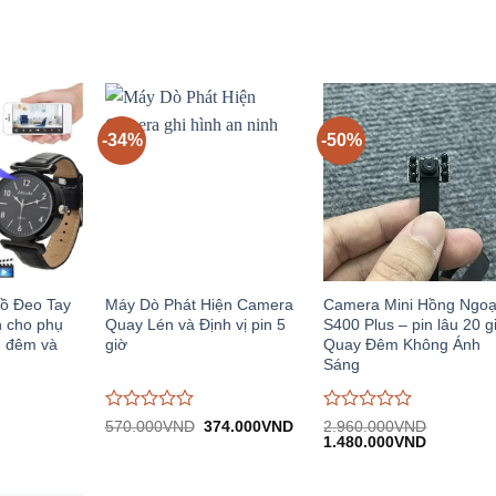
5
5
-34%
-50%
ồ Đeo Tay
Máy Dò Phát Hiện Camera
Camera Mini Hồng Ngoạ
 cho phụ
Quay Lén và Định vị pin 5
S400 Plus – pin lâu 20 g
m đêm và
giờ
Quay Đêm Không Ánh
Sáng
Được
Được
Giá
Giá
570.000
VND
374.000
VND
2.960.000
VND
iá
gốc:
hiện
Giá
Giá
đánh
đánh
1.480.000
VND
iện
570.000VND.
tại:
gốc:
hiện
giá
giá
i:
374.000VND.
2.960.000VND.
tại:
0
0
.480.000VND.
1.480.00
trên
trên