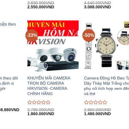
Được
Được
3.830.000
VND
4.640.000
VND
iá
Giá
Giá
Giá
Giá
đánh
2.550.000
VND
đánh
3.088.000
VND
iện
gốc:
hiện
gốc:
hiện
giá
giá
i:
3.830.000VND.
tại:
4.640.000VND.
tại:
0
0
.890.000VND.
2.550.000VND.
3.088.00
trên
trên
5
5
-33%
-50%
ện theo dõi
KHUYẾN MÃI CAMERA
Camera Đồng Hồ Đeo T
,định vị
TRỌN BỘ CAMERA
Dây Thép Mặt Trắng ch
giờ
HIKVISION -CAMERA
phụ nữ tích hợp xem đ
CHÍNH HÃNG
và thẻ
Được
Được
á
Giá
08.880
VND
2.790.000
VND
2.960.000
VND
c:
hiện
Giá
Giá
Giá
Giá
đánh
1.860.000
VND
đánh
1.480.000
VND
20.000VND.
tại:
gốc:
hiện
gốc:
hiện
giá
giá
608.880VND.
2.790.000VND.
tại:
2.960.000VND.
tại:
0
0
1.860.000VND.
1.480.00
trên
trên