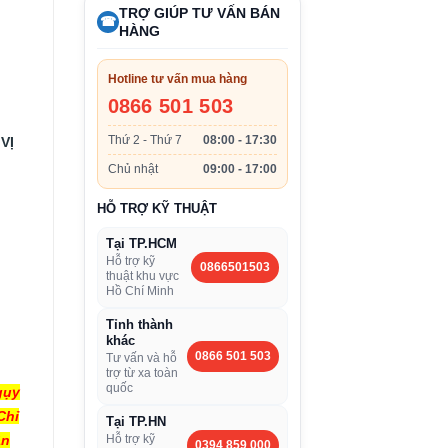
TRỢ GIÚP TƯ VẤN BÁN
☎
HÀNG
Hotline tư vấn mua hàng
0866 501 503
Thứ 2 - Thứ 7
08:00 - 17:30
VỊ
Chủ nhật
09:00 - 17:00
HỖ TRỢ KỸ THUẬT
Tại TP.HCM
Hỗ trợ kỹ
0866501503
thuật khu vực
Hồ Chí Minh
Tỉnh thành
khác
0866 501 503
Tư vấn và hỗ
trợ từ xa toàn
quốc
gụy
Chỉ
Tại TP.HN
ân
Hỗ trợ kỹ
0394 859 000