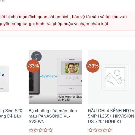
iết bị cho mục đích quan sát an ninh, bảo vệ tài sản và tại khu vực
ền riêng tư, ghi hình trái phép hoặc vi phạm pháp luật.
-33%
-33%
g Sino S20
Bộ chuông cửa màn hình
ĐẦU GHI 4 KÊNH HDTV
àng Dễ Lắp
màu PANASONIC VL-
5MP H.265+ HIKVISION
SV30VN
DS-7204HUHI-K1