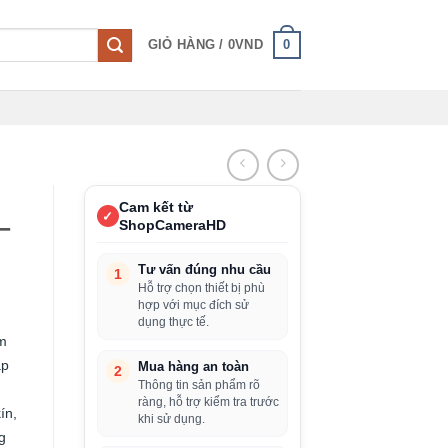
0
GIỎ HÀNG /
0
VND
Cam kết từ
✓
–
ShopCameraHD
Tư vấn đúng nhu cầu
1
Hỗ trợ chọn thiết bị phù
hợp với mục đích sử
dụng thực tế.
êm
ắp
Mua hàng an toàn
2
Thông tin sản phẩm rõ
ràng, hỗ trợ kiểm tra trước
ín,
khi sử dụng.
g