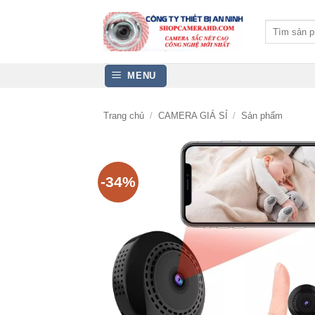
Bỏ
qua
Tìm
kiếm:
nội
dung
MENU
Trang chủ
/
CAMERA GIÁ SỈ
/
Sản phẩm
-34%