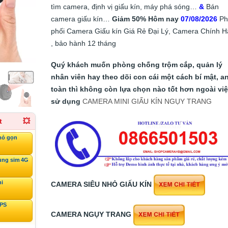
tìm camera, định vị giấu kín, máy phá sóng…
&
Bán
camera giấu kín…
Giảm 50%
Hôm nay
07/08/2026
Ph
phối Camera Giấu kín Giá Rẻ Đại Lý, Camera Chính 
, bảo hành 12 tháng
Quý khách muốn phòng chống trộm cắp, quản lý
nhân viên hay theo dõi con cái một cách bí mật, a
toàn thì không còn lựa chọn nào tốt hơn ngoài vi
sử dụng
CAMERA MINI GIẤU KÍN NGỤY TRANG
t
💥
hỏ gọn
ùng sim 4G
ni
CAMERA SIÊU NHỎ GIẤU KÍN
GPS
CAMERA NGỤY TRANG