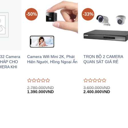
5
5
-50%
-33%
o 32 Camera
Camera Wifi Mini 2K, Phát
TRỌN BỘ 2 CAMERA
PHÁP CHO
Hiện Người, Hồng Ngoại Ẩn
QUAN SÁT GIÁ RẺ
ERA KHI
Được
Được
2.780.000
VND
3.600.000
VND
Giá
Giá
Giá
Giá
Giá
đánh
1.390.000
VND
đánh
2.400.000
VND
hiện
gốc:
hiện
gốc:
hiện
giá
giá
.
tại:
2.780.000VND.
tại:
3.600.000VND.
tại:
0
0
19.500.000VND.
1.390.000VND.
2.400.00
trên
trên
5
5