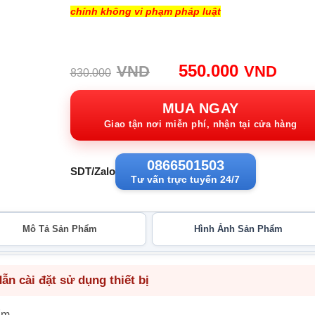
chính không vi phạm pháp luật
Giá
Giá
550.000
VND
VND
830.000
gốc:
hiện
830.000VND.
tại:
MUA NGAY
550.
Giao tận nơi miễn phí, nhận tại cửa hàng
0866501503
SDT/Zalo
Tư vấn trực tuyến 24/7
Mô Tả Sản Phẩm
Hình Ảnh Sản Phẩm
n cài đặt sử dụng thiết bị
ẩm.