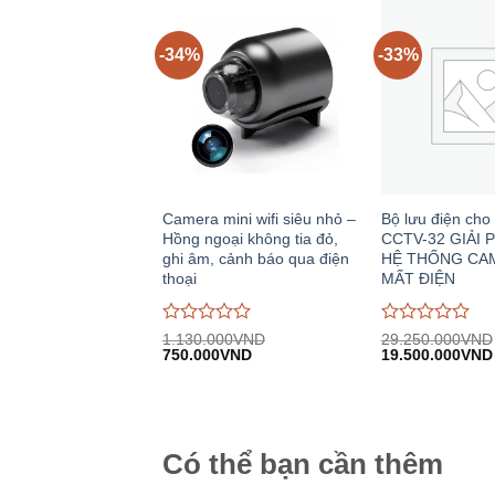
5
5
-34%
-33%
Camera mini wifi siêu nhỏ –
Bộ lưu điện ch
Hồng ngoại không tia đỏ,
CCTV-32 GIẢI 
ghi âm, cảnh báo qua điện
HỆ THỐNG CAM
thoại
MẤT ĐIỆN
Được
Được
1.130.000
VND
29.250.000
VND
Giá
Giá
Giá
đánh
750.000
VND
đánh
19.500.000
VND
gốc:
hiện
gốc:
giá
giá
1.130.000VND.
tại:
29.250.000VND
0
0
750.000VND.
trên
trên
5
5
Có thể bạn cần thêm