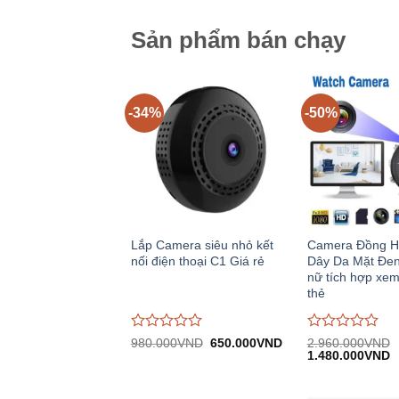
5
5
Sản phẩm bán chạy
-34%
-50%
Lắp Camera siêu nhỏ kết
Camera Đồng H
nối điện thoại C1 Giá rẻ
Dây Da Mặt Đen
nữ tích hợp xe
thẻ
Được
Được
Giá
Giá
980.000
VND
650.000
VND
2.960.000
VND
gốc:
hiện
Giá
G
đánh
đánh
1.480.000
VND
980.000VND.
tại:
gốc:
h
giá
giá
650.000VND.
2.960.000VND.
tạ
0
0
1
trên
trên