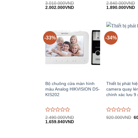
Được
Được
3.010.000
VND
2.840.000
VND
Giá
Giá
Giá
G
đánh
2.002.000
VND
đánh
1.890.000
VND
gốc:
hiện
gốc:
h
giá
giá
3.010.000VND.
tại:
2.840.000VND.
tạ
0
0
2.002.000VND.
1
trên
trên
5
5
-33%
-34%
Bộ chuông cửa màn hình
Thiết bị phát hi
màu Analog HIKVISION DS-
camera quay lén
KIS202
chính xác lưu 9 
Được
Được
Gi
2.490.000
VND
920.000
VND
6
Giá
Giá
gố
đánh
1.659.840
VND
đánh
gốc:
hiện
9
giá
giá
2.490.000VND.
tại:
0
0
1.659.840VND.
trên
trên