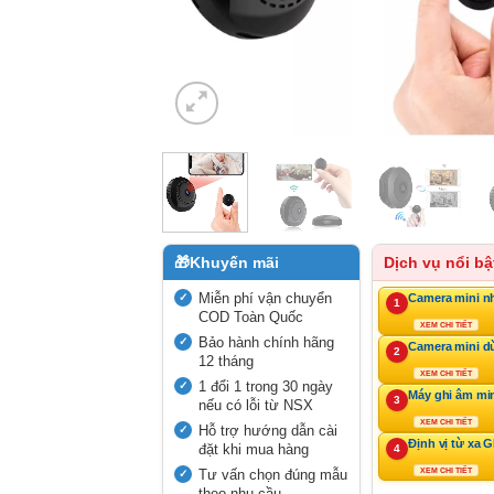
🎁
Khuyến mãi
Dịch vụ nổi bậ
Miễn phí vận chuyển
Camera mini n
1
COD Toàn Quốc
XEM CHI TIẾT
Bảo hành chính hãng
Camera mini d
2
12 tháng
XEM CHI TIẾT
1 đổi 1 trong 30 ngày
Máy ghi âm mi
3
nếu có lỗi từ NSX
XEM CHI TIẾT
Hỗ trợ hướng dẫn cài
Định vị từ xa 
đặt khi mua hàng
4
Tư vấn chọn đúng mẫu
XEM CHI TIẾT
theo nhu cầu