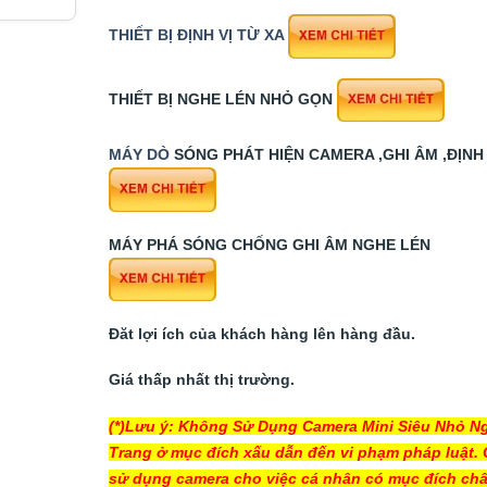
THIẾT BỊ ĐỊNH VỊ TỪ XA
THIẾT BỊ NGHE LÉN NHỎ GỌN
MÁY DÒ
SÓNG PHÁT HIỆN CAMERA ,GHI ÂM ,ĐỊNH 
MÁY PHÁ SÓNG CHỐNG GHI ÂM NGHE LÉN
Đăt lợi ích của khách hàng lên hàng đầu.
Giá thấp nhất thị trường.
(*)Lưu ý: Không Sử Dụng Camera Mini Siêu Nhỏ N
Trang ở mục đích xấu dẫn đến vi phạm pháp luật. 
sử dụng camera cho việc cá nhân có mục đích ch