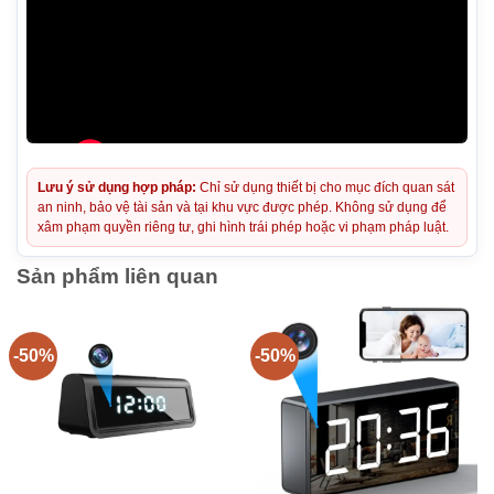
Lưu ý sử dụng hợp pháp:
Chỉ sử dụng thiết bị cho mục đích quan sát
an ninh, bảo vệ tài sản và tại khu vực được phép. Không sử dụng để
xâm phạm quyền riêng tư, ghi hình trái phép hoặc vi phạm pháp luật.
Sản phẩm liên quan
-50%
-50%