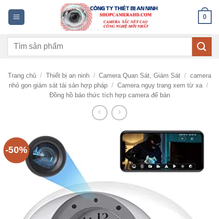
Bỏ
0
qua
nội
Tìm
dung
kiếm:
Trang chủ
/
Thiết bị an ninh
/
Camera Quan Sát, Giám Sát
/
camera
nhỏ gọn giám sát tài sản hợp pháp
/
Camera ngụy trang xem từ xa
/
Đồng hồ báo thức tích hợp camera để bàn
-50%