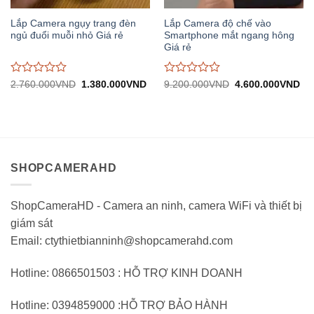
Lắp Camera ngụy trang đèn
Lắp Camera độ chế vào
ngủ đuổi muỗi nhỏ Giá rẻ
Smartphone mắt ngang hông
Giá rẻ
Được
Được
Giá
Giá
Giá
Gi
2.760.000
VND
1.380.000
VND
9.200.000
VND
4.600.000
VND
gốc:
hiện
gốc:
hiệ
đánh
đánh
2.760.000VND.
tại:
9.200.000VND.
tại:
giá
giá
1.380.000VND.
4.
0
0
trên
trên
5
5
SHOPCAMERAHD
ShopCameraHD - Camera an ninh, camera WiFi và thiết bị
giám sát
Email: ctythietbianninh@shopcamerahd.com
Hotline: 0866501503 : HỖ TRỢ KINH DOANH
Hotline: 0394859000 :HỖ TRỢ BẢO HÀNH