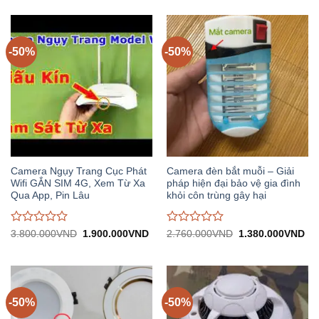
2.960.000VND.
tại:
2.720.000VND.
tại:
giá
giá
1.480.000VND.
1.
0
0
trên
trên
5
5
-50%
-50%
Camera Ngụy Trang Cục Phát
Camera đèn bắt muỗi – Giải
Wifi GẮN SIM 4G, Xem Từ Xa
pháp hiện đại bảo vệ gia đình
Qua App, Pin Lâu
khỏi côn trùng gây hại
Được
Được
Giá
Giá
Giá
Gi
3.800.000
VND
1.900.000
VND
2.760.000
VND
1.380.000
VND
gốc:
hiện
gốc:
hiệ
đánh
đánh
3.800.000VND.
tại:
2.760.000VND.
tại:
giá
giá
1.900.000VND.
1.
0
0
trên
trên
5
5
-50%
-50%