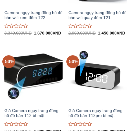
Camera ngụy trang đồng hồ để
Camera ngụy trang đồng hồ để
bàn wifi xem đêm T22
bàn wifi quay đêm T21
Được
Được
Giá
Giá
Giá
Gi
3.340.000
VND
1.670.000
VND
2.900.000
VND
1.450.000
VND
gốc:
hiện
gốc:
hiệ
đánh
đánh
3.340.000VND.
tại:
2.900.000VND.
tại:
giá
giá
1.670.000VND.
1.
0
0
trên
trên
5
5
-50%
-50%
Giá Camera ngụy trang đồng
Giá Camera ngụy trang đồng
hồ để bàn T12 bí mật
hồ để bàn T13pro bí mật
Được
Được