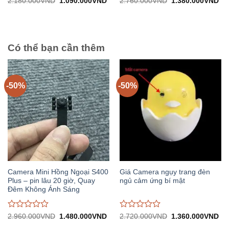
Giá
Giá
Giá
Gi
2.180.000
VND
1.090.000
VND
2.760.000
VND
1.380.000
VND
gốc:
hiện
gốc:
hiệ
đánh
đánh
2.180.000VND.
tại:
2.760.000VND.
tại:
giá
giá
1.090.000VND.
1.
0
0
trên
trên
5
5
Có thể bạn cần thêm
-50%
-50%
Camera Mini Hồng Ngoại S400
Giá Camera ngụy trang đèn
Plus – pin lâu 20 giờ, Quay
ngủ cảm ứng bí mật
Đêm Không Ánh Sáng
Được
Được
Giá
Giá
Giá
Gi
2.960.000
VND
1.480.000
VND
2.720.000
VND
1.360.000
VND
gốc:
hiện
gốc:
hiệ
đánh
đánh