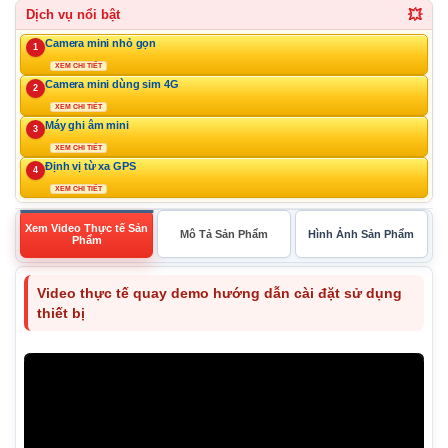
💥
Dịch vụ nổi bật
Camera mini nhỏ gọn
1
XEM CHI TIẾT
Camera mini dùng sim 4G
2
XEM CHI TIẾT
Máy ghi âm mini
3
XEM CHI TIẾT
Định vị từ xa GPS
4
XEM CHI TIẾT
Xem Video Thực tế Sản
Mô Tả Sản Phẩm
Hình Ảnh Sản Phẩm
Phẩm
Video thực tế quay demo hướng dẫn cài đặt sử dụng
thiết bị