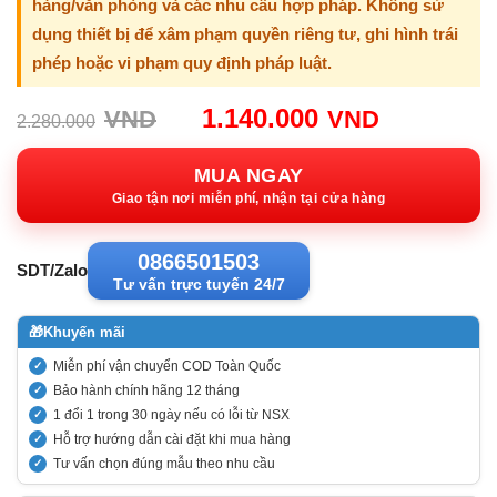
hàng/văn phòng và các nhu cầu hợp pháp. Không sử
dụng thiết bị để xâm phạm quyền riêng tư, ghi hình trái
phép hoặc vi phạm quy định pháp luật.
Giá
Giá
1.140.000
VND
VND
2.280.000
gốc:
hiện
2.280.000VND.
tại:
MUA NGAY
1.140.00
Giao tận nơi miễn phí, nhận tại cửa hàng
0866501503
SDT/Zalo
Tư vấn trực tuyến 24/7
🎁
Khuyến mãi
Miễn phí vận chuyển COD Toàn Quốc
Bảo hành chính hãng 12 tháng
1 đổi 1 trong 30 ngày nếu có lỗi từ NSX
Hỗ trợ hướng dẫn cài đặt khi mua hàng
Tư vấn chọn đúng mẫu theo nhu cầu