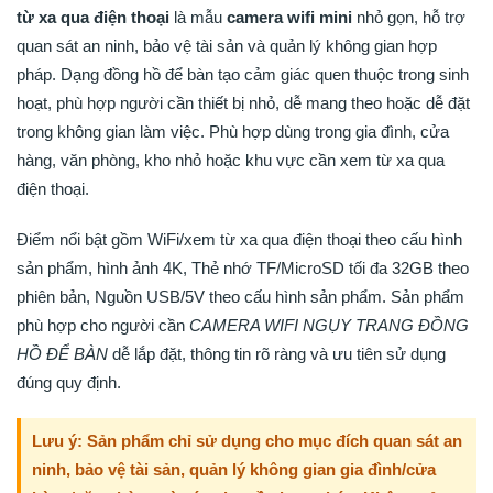
từ xa qua điện thoại
là mẫu
camera wifi mini
nhỏ gọn, hỗ trợ
quan sát an ninh, bảo vệ tài sản và quản lý không gian hợp
pháp. Dạng đồng hồ để bàn tạo cảm giác quen thuộc trong sinh
hoạt, phù hợp người cần thiết bị nhỏ, dễ mang theo hoặc dễ đặt
trong không gian làm việc. Phù hợp dùng trong gia đình, cửa
hàng, văn phòng, kho nhỏ hoặc khu vực cần xem từ xa qua
điện thoại.
Điểm nổi bật gồm WiFi/xem từ xa qua điện thoại theo cấu hình
sản phẩm, hình ảnh 4K, Thẻ nhớ TF/MicroSD tối đa 32GB theo
phiên bản, Nguồn USB/5V theo cấu hình sản phẩm. Sản phẩm
phù hợp cho người cần
CAMERA WIFI NGỤY TRANG ĐỒNG
HỒ ĐỂ BÀN
dễ lắp đặt, thông tin rõ ràng và ưu tiên sử dụng
đúng quy định.
Lưu ý: Sản phẩm chỉ sử dụng cho mục đích quan sát an
ninh, bảo vệ tài sản, quản lý không gian gia đình/cửa