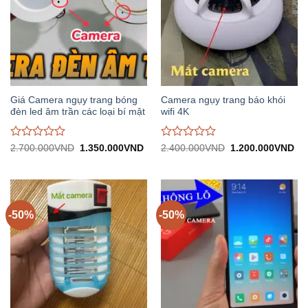
Giá Camera ngụy trang bóng
Camera ngụy trang báo khói
đèn led âm trần các loại bí mật
wifi 4K
Được
Được
Giá
Giá
Giá
Gi
2.700.000
VND
1.350.000
VND
2.400.000
VND
1.200.000
VND
gốc:
hiện
gốc:
hiệ
đánh
đánh
2.700.000VND.
tại:
2.400.000VND.
tại:
giá
giá
1.350.000VND.
1.
0
0
trên
trên
5
5
-50%
-50%