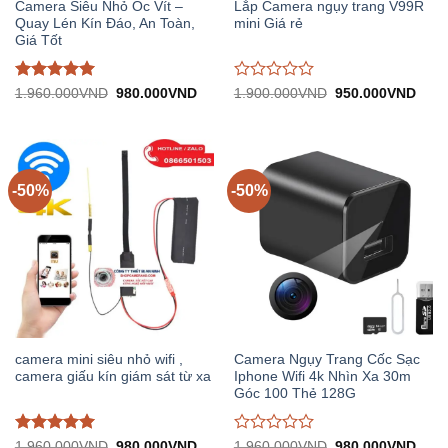
Camera Siêu Nhỏ Ốc Vít –
Lắp Camera ngụy trang V99R
Quay Lén Kín Đáo, An Toàn,
mini Giá rẻ
Giá Tốt
Được đánh
Được
Giá
Giá
Giá
Giá
1.960.000
VND
980.000
VND
1.900.000
VND
950.000
VND
gốc:
hiện
gốc:
hiện
giá
5
trên
đánh
1.960.000VND.
tại:
1.900.000VND.
tại:
5
giá
980.000VND.
950.
0
trên
5
-50%
-50%
camera mini siêu nhỏ wifi ,
Camera Ngụy Trang Cốc Sạc
camera giấu kín giám sát từ xa
Iphone Wifi 4k Nhìn Xa 30m
Góc 100 Thẻ 128G
Được đánh
Được
Giá
Giá
Giá
Giá
1.960.000
VND
980.000
VND
1.960.000
VND
980.000
VND