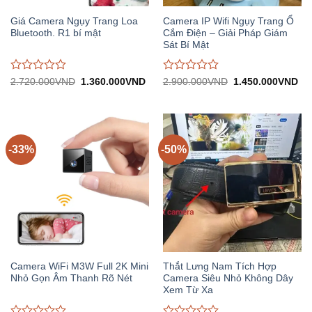
Giá Camera Ngụy Trang Loa
Camera IP Wifi Ngụy Trang Ổ
Bluetooth. R1 bí mật
Cắm Điện – Giải Pháp Giám
Sát Bí Mật
Được
Được
Giá
Giá
Giá
Gi
2.720.000
VND
1.360.000
VND
2.900.000
VND
1.450.000
VND
gốc:
hiện
gốc:
hiệ
đánh
đánh
2.720.000VND.
tại:
2.900.000VND.
tại:
giá
giá
1.360.000VND.
1.
0
0
trên
trên
5
5
-33%
-50%
Camera WiFi M3W Full 2K Mini
Thắt Lưng Nam Tích Hợp
Nhỏ Gọn Âm Thanh Rõ Nét
Camera Siêu Nhỏ Không Dây
Xem Từ Xa