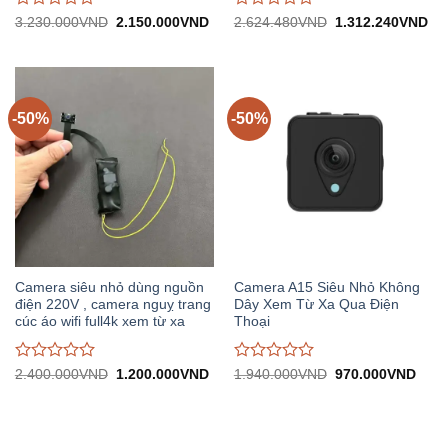
Được
Được
Giá
Giá
Giá
Gi
3.230.000
VND
2.150.000
VND
2.624.480
VND
1.312.240
VND
gốc:
hiện
gốc:
hiệ
đánh
đánh
3.230.000VND.
tại:
2.624.480VND.
tại:
giá
giá
2.150.000VND.
1.
0
0
trên
trên
5
5
-50%
-50%
Camera siêu nhỏ dùng nguồn
Camera A15 Siêu Nhỏ Không
điện 220V , camera nguỵ trang
Dây Xem Từ Xa Qua Điện
cúc áo wifi full4k xem từ xa
Thoại
Được
Được
Giá
Giá
Giá
Giá
2.400.000
VND
1.200.000
VND
1.940.000
VND
970.000
VND
gốc:
hiện
gốc:
hiện
đánh
đánh
2.400.000VND.
tại:
1.940.000VND.
tại:
giá
giá
1.200.000VND.
970.
0
0
trên
trên