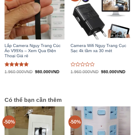
Lắp Camera Ngụy Trang Cúc
Camera Wifi Ngụy Trang Cục
Áo V99Xs – Xem Qua Điện
Sạc 4k tầm xa 30 mét
Thoại Giá rẻ
Được đánh
Được
Giá
Giá
Giá
Giá
1.960.000
VND
980.000
VND
1.960.000
VND
980.000
VND
gốc:
hiện
gốc:
hiện
giá
5
trên
đánh
1.960.000VND.
tại:
1.960.000VND.
tại:
5
giá
980.000VND.
980.
0
trên
5
Có thể bạn cần thêm
-50%
-50%