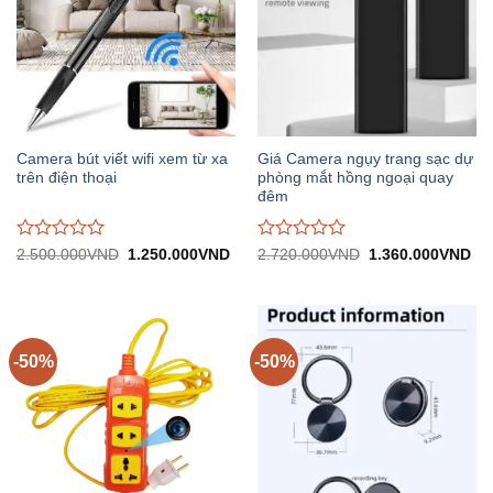
Camera bút viết wifi xem từ xa
Giá Camera ngụy trang sạc dự
trên điện thoại
phòng mắt hồng ngoại quay
đêm
Được
Được
Giá
Giá
Giá
Gi
2.500.000
VND
1.250.000
VND
2.720.000
VND
1.360.000
VND
gốc:
hiện
gốc:
hiệ
đánh
đánh
2.500.000VND.
tại:
2.720.000VND.
tại:
giá
giá
1.250.000VND.
1.
0
0
trên
trên
5
5
-50%
-50%