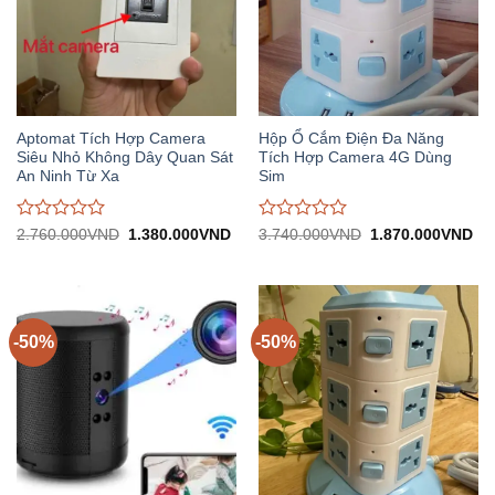
Aptomat Tích Hợp Camera
Hộp Ổ Cắm Điện Đa Năng
Siêu Nhỏ Không Dây Quan Sát
Tích Hợp Camera 4G Dùng
An Ninh Từ Xa
Sim
Được
Được
Giá
Giá
Giá
Gi
2.760.000
VND
1.380.000
VND
3.740.000
VND
1.870.000
VND
gốc:
hiện
gốc:
hiệ
đánh
đánh
2.760.000VND.
tại:
3.740.000VND.
tại:
giá
giá
1.380.000VND.
1.
0
0
trên
trên
5
5
-50%
-50%