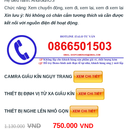
Hệ điều hành: Android/IOS
Chức năng: Xem chuyển động, xem đi, xem lại, xem đi xem lại
Xin lưu ý: Nó không có chân cắm tương thích và cần được
kết nối với nguồn điện để hoạt động
.
CAMRA GIẤU KÍN NGỤY TRANG
THIẾT BỊ ĐỊNH VỊ TỪ XA GIẤU KÍN
THIẾT BỊ NGHE LÉN NHỎ GỌN
Giá
Giá
750.000
VND
VND
1.130.000