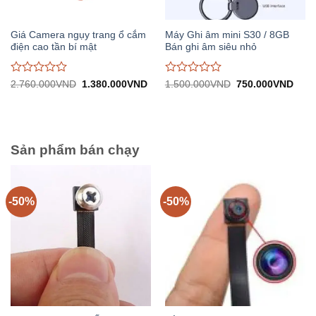
Giá Camera ngụy trang ổ cắm
Máy Ghi âm mini S30 / 8GB
điện cao tần bí mật
Bán ghi âm siêu nhỏ
Được
Được
Giá
Giá
Giá
Giá
2.760.000
VND
1.380.000
VND
1.500.000
VND
750.000
VND
gốc:
hiện
gốc:
hiện
đánh
đánh
2.760.000VND.
tại:
1.500.000VND.
tại:
giá
giá
1.380.000VND.
750.
0
0
trên
trên
5
5
Sản phẩm bán chạy
-50%
-50%