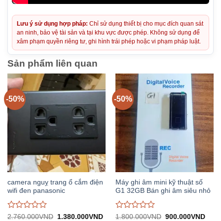
Lưu ý sử dụng hợp pháp:
Chỉ sử dụng thiết bị cho mục đích quan sát
an ninh, bảo vệ tài sản và tại khu vực được phép. Không sử dụng để
xâm phạm quyền riêng tư, ghi hình trái phép hoặc vi phạm pháp luật.
Sản phẩm liên quan
-50%
-50%
camera nguỵ trang ổ cắm điện
Máy ghi âm mini kỹ thuật số
wifi đen panasonic
G1 32GB Bán ghi âm siêu nhỏ
Được
Được
Giá
Giá
Giá
Giá
2.760.000
VND
1.380.000
VND
1.800.000
VND
900.000
VND