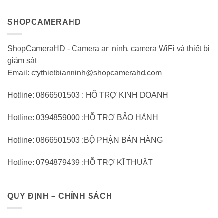
5
5
SHOPCAMERAHD
ShopCameraHD - Camera an ninh, camera WiFi và thiết bị
giám sát
Email: ctythietbianninh@shopcamerahd.com
Hotline: 0866501503 : HỖ TRỢ KINH DOANH
Hotline: 0394859000 :HỖ TRỢ BẢO HÀNH
Hotline: 0866501503 :BỘ PHẬN BÁN HÀNG
Hotline: 0794879439 :HỖ TRỢ KĨ THUẬT
QUY ĐỊNH – CHÍNH SÁCH