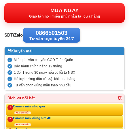
gốc:
hiện
1.130.000VND.
tại:
MUA NGAY
750.000VN
Giao tận nơi miễn phí, nhận tại cửa hàng
0866501503
SDT/Zalo
Tư vấn trực tuyến 24/7
🎁
Khuyến mãi
Miễn phí vận chuyển COD Toàn Quốc
Bảo hành chính hãng 12 tháng
1 đổi 1 trong 30 ngày nếu có lỗi từ NSX
Hỗ trợ hướng dẫn cài đặt khi mua hàng
Tư vấn chọn đúng mẫu theo nhu cầu
💥
Dịch vụ nổi bật
Camera mini nhỏ gọn
1
XEM CHI TIẾT
Camera mini dùng sim 4G
2
XEM CHI TIẾT