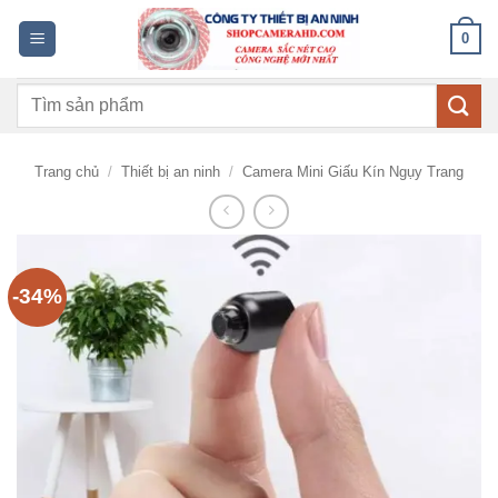
Bỏ
0
qua
nội
Tìm
dung
kiếm:
Trang chủ
/
Thiết bị an ninh
/
Camera Mini Giấu Kín Ngụy Trang
-34%