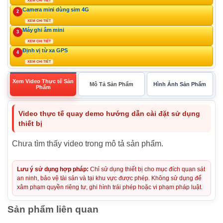
XEM CHI TIẾT
Camera mini dùng sim 4G
2
XEM CHI TIẾT
Máy ghi âm mini
3
XEM CHI TIẾT
Định vị từ xa GPS
4
XEM CHI TIẾT
Xem Video Thực tế Sản
Mô Tả Sản Phẩm
Hình Ảnh Sản Phẩm
Phẩm
Video thực tế quay demo hướng dẫn cài đặt sử dụng
thiết bị
Chưa tìm thấy video trong mô tả sản phẩm.
Lưu ý sử dụng hợp pháp:
Chỉ sử dụng thiết bị cho mục đích quan sát
an ninh, bảo vệ tài sản và tại khu vực được phép. Không sử dụng để
xâm phạm quyền riêng tư, ghi hình trái phép hoặc vi phạm pháp luật.
Sản phẩm liên quan