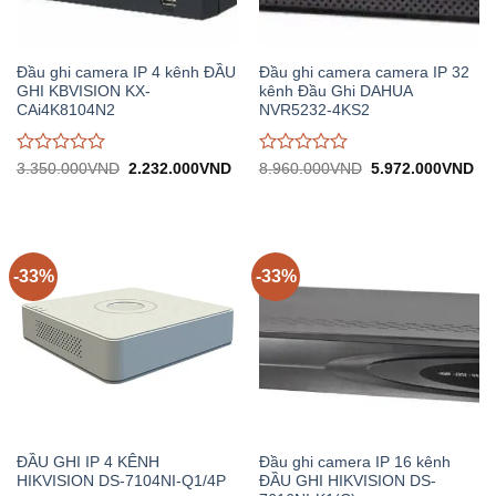
Đầu ghi camera IP 4 kênh ĐẦU
Đầu ghi camera camera IP 32
GHI KBVISION KX-
kênh Đầu Ghi DAHUA
CAi4K8104N2
NVR5232-4KS2
Được
Được
Giá
Giá
Giá
Gi
3.350.000
VND
2.232.000
VND
8.960.000
VND
5.972.000
VND
gốc:
hiện
gốc:
hiệ
đánh
đánh
3.350.000VND.
tại:
8.960.000VND.
tại:
giá
giá
2.232.000VND.
5.
0
0
trên
trên
5
5
-33%
-33%
ĐẦU GHI IP 4 KÊNH
Đầu ghi camera IP 16 kênh
HIKVISION DS-7104NI-Q1/4P
ĐẦU GHI HIKVISION DS-