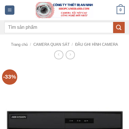
Bỏ
0
qua
nội
Tìm
dung
kiếm:
Trang chủ
/
CAMERA QUAN SÁT
/
ĐẦU GHI HÌNH CAMERA
-33%