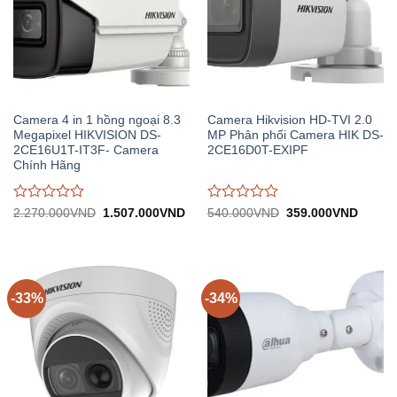
Camera 4 in 1 hồng ngoại 8.3
Camera Hikvision HD-TVI 2.0
Megapixel HIKVISION DS-
MP Phân phối Camera HIK DS-
2CE16U1T-IT3F- Camera
2CE16D0T-EXIPF
Chính Hãng
Được
Được
Giá
Giá
Giá
Giá
2.270.000
VND
1.507.000
VND
540.000
VND
359.000
VND
gốc:
hiện
gốc:
hiện
đánh
đánh
2.270.000VND.
tại:
540.000VND.
tại:
giá
giá
1.507.000VND.
359.0
0
0
trên
trên
5
5
-33%
-34%