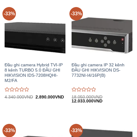
-33%
-33%
Đầu ghi camera Hybrid TVI-IP
Đầu ghi camera IP 32 kênh
8 kênh TURBO 5.0 ĐẦU GHI
ĐẦU GHI HIKVISION DS-
HIKVISION IDS-7208HQHI-
7732NI-I4/16P(B)
M2/FA
Được
Được
Giá
Giá
4.340.000
VND
2.890.000
VND
18.050.000
VND
gốc:
hiện
Giá
Giá
12.033.000
VND
đánh
đánh
4.340.000VND.
tại:
gốc:
hiện
giá
giá
2.890.000VND.
18.050.000VND.
tại:
0
0
12.033.000VND.
trên
trên
5
5
-33%
-33%