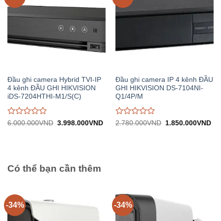
Đầu ghi camera Hybrid TVI-IP
Đầu ghi camera IP 4 kênh ĐẦU
4 kênh ĐẦU GHI HIKVISION
GHI HIKVISION DS-7104NI-
iDS-7204HTHI-M1/S(C)
Q1/4P/M
Được
Được
Giá
Giá
Giá
Gi
6.000.000
VND
3.998.000
VND
2.780.000
VND
1.850.000
VND
gốc:
hiện
gốc:
hiệ
đánh
đánh
6.000.000VND.
tại:
2.780.000VND.
tại:
giá
giá
3.998.000VND.
1.
0
0
trên
trên
5
5
Có thể bạn cần thêm
-34%
-34%