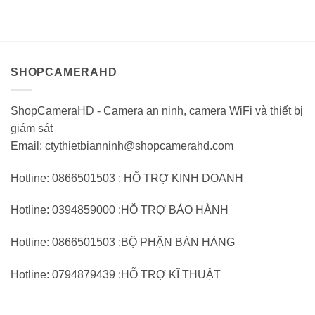
giá
giá
11.850.000VND.
tại:
1.
0
0
7.898.000VND.
trên
trên
5
5
SHOPCAMERAHD
ShopCameraHD - Camera an ninh, camera WiFi và thiết bị
giám sát
Email: ctythietbianninh@shopcamerahd.com
Hotline: 0866501503 : HỖ TRỢ KINH DOANH
Hotline: 0394859000 :HỖ TRỢ BẢO HÀNH
Hotline: 0866501503 :BỘ PHẬN BÁN HÀNG
Hotline: 0794879439 :HỖ TRỢ KĨ THUẬT