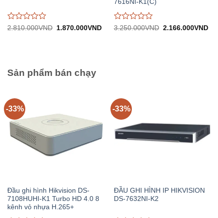
7616NI-K1(C)
Được
Được
Giá
Giá
Giá
Gi
2.810.000
VND
1.870.000
VND
3.250.000
VND
2.166.000
VND
gốc:
hiện
gốc:
hiệ
đánh
đánh
2.810.000VND.
tại:
3.250.000VND.
tại:
giá
giá
1.870.000VND.
2.
0
0
trên
trên
5
5
Sản phẩm bán chạy
-33%
-33%
Đầu ghi hình Hikvision DS-
ĐẦU GHI HÌNH IP HIKVISION
7108HUHI-K1 Turbo HD 4.0 8
DS-7632NI-K2
kênh vỏ nhựa H.265+