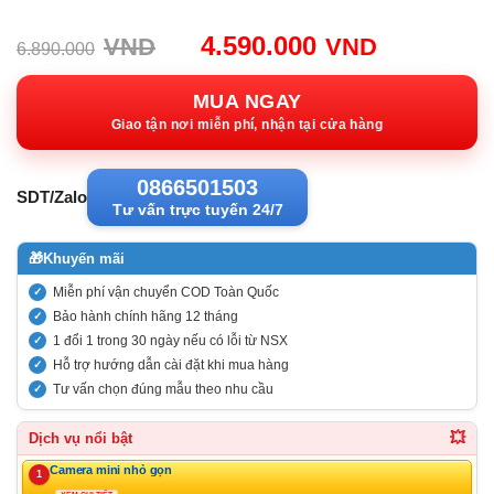
Giá
Giá
4.590.000
VND
VND
6.890.000
gốc:
hiện
6.890.000VND.
tại:
MUA NGAY
4.590.00
Giao tận nơi miễn phí, nhận tại cửa hàng
0866501503
SDT/Zalo
Tư vấn trực tuyến 24/7
🎁
Khuyến mãi
Miễn phí vận chuyển COD Toàn Quốc
Bảo hành chính hãng 12 tháng
1 đổi 1 trong 30 ngày nếu có lỗi từ NSX
Hỗ trợ hướng dẫn cài đặt khi mua hàng
Tư vấn chọn đúng mẫu theo nhu cầu
💥
Dịch vụ nổi bật
Camera mini nhỏ gọn
1