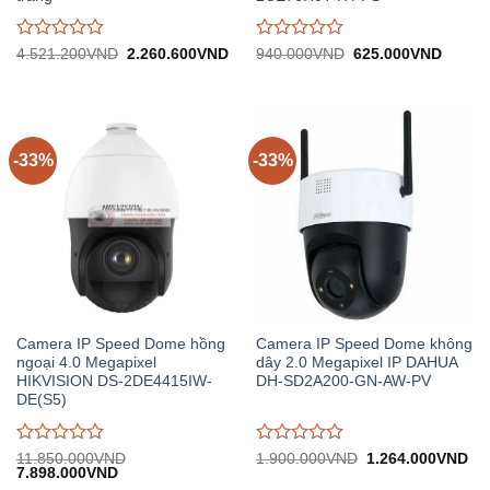
Được
Được
Giá
Giá
Giá
Giá
4.521.200
VND
2.260.600
VND
940.000
VND
625.000
VND
gốc:
hiện
gốc:
hiện
đánh
đánh
4.521.200VND.
tại:
940.000VND.
tại:
giá
giá
2.260.600VND.
625.0
0
0
trên
trên
5
5
-33%
-33%
Camera IP Speed Dome hồng
Camera IP Speed Dome không
ngoại 4.0 Megapixel
dây 2.0 Megapixel IP DAHUA
HIKVISION DS-2DE4415IW-
DH-SD2A200-GN-AW-PV
DE(S5)
Được
Được
Giá
Gi
11.850.000
VND
1.900.000
VND
1.264.000
VND
Giá
Giá
gốc:
hiệ
7.898.000
VND
đánh
đánh
gốc:
hiện
1.900.000VND.
tại: