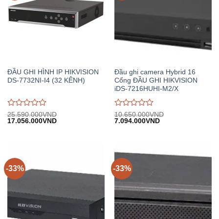
ĐẦU GHI HÌNH IP HIKVISION
Đầu ghi camera Hybrid 16
DS-7732NI-I4 (32 KÊNH)
Cổng ĐẦU GHI HIKVISION
iDS-7216HUHI-M2/X
Được
Được
25.590.000
VND
10.650.000
VND
Giá
Giá
Giá
Giá
17.056.000
VND
7.094.000
VND
đánh
đánh
gốc:
hiện
gốc:
hiện
giá
giá
25.590.000VND.
tại:
10.650.000VND.
tại:
0
0
17.056.000VND.
7.094.000VND.
trên
trên
5
5
-33%
-33%