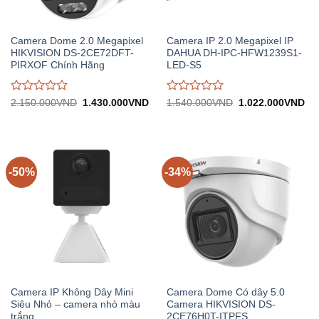
Camera Dome 2.0 Megapixel
Camera IP 2.0 Megapixel IP
HIKVISION DS-2CE72DFT-
DAHUA DH-IPC-HFW1239S1-
PIRXOF Chính Hãng
LED-S5
Được
Được
Giá
Giá
Giá
Gi
2.150.000
VND
1.430.000
VND
1.540.000
VND
1.022.000
VND
gốc:
hiện
gốc:
hiệ
đánh
đánh
2.150.000VND.
tại:
1.540.000VND.
tại:
giá
giá
1.430.000VND.
1.
0
0
trên
trên
5
5
-50%
-34%
Camera IP Không Dây Mini
Camera Dome Có dây 5.0
Siêu Nhỏ – camera nhỏ màu
Camera HIKVISION DS-
trắng
2CE76H0T-ITPFS