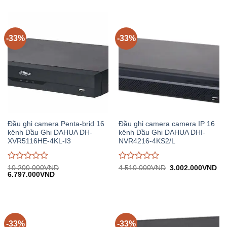
5.467.000VND.
24.900.000VND.
tại:
0
0
16.594.500VND.
trên
trên
5
5
-33%
-33%
Đầu ghi camera Penta-brid 16
Đầu ghi camera camera IP 16
kênh Đầu Ghi DAHUA DH-
kênh Đầu Ghi DAHUA DHI-
XVR5116HE-4KL-I3
NVR4216-4KS2/L
Được
Được
Giá
Gi
10.200.000
VND
4.510.000
VND
3.002.000
VND
Giá
Giá
gốc:
hiệ
6.797.000
VND
đánh
đánh
gốc:
hiện
4.510.000VND.
tại:
giá
giá
10.200.000VND.
tại:
3.
0
0
6.797.000VND.
trên
trên
5
5
-33%
-33%