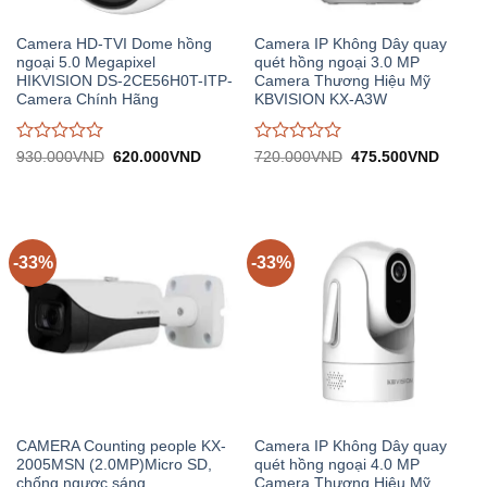
Camera HD-TVI Dome hồng
Camera IP Không Dây quay
ngoại 5.0 Megapixel
quét hồng ngoại 3.0 MP
HIKVISION DS-2CE56H0T-ITP-
Camera Thương Hiệu Mỹ
Camera Chính Hãng
KBVISION KX-A3W
Được
Được
Giá
Giá
Giá
Giá
930.000
VND
620.000
VND
720.000
VND
475.500
VND
gốc:
hiện
gốc:
hiện
đánh
đánh
930.000VND.
tại:
720.000VND.
tại:
giá
giá
620.000VND.
475.5
0
0
trên
trên
5
5
-33%
-33%
CAMERA Counting people KX-
Camera IP Không Dây quay
2005MSN (2.0MP)Micro SD,
quét hồng ngoại 4.0 MP
chống ngược sáng
Camera Thương Hiệu Mỹ