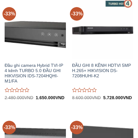
-33%
-33%
Đầu ghi camera Hybrid TVI-IP
ĐẦU GHI 8 KÊNH HDTVI 5MP
4 kênh TURBO 5.0 ĐẦU GHI
H.265+ HIKVISION DS-
HIKVISION IDS-7204HQHI-
7208HUHI-K2
M1/FA
Được
Được
Giá
Giá
Giá
Gi
2.480.000
VND
1.650.000
VND
8.600.000
VND
5.728.000
VND
gốc:
hiện
gốc:
hiệ
đánh
đánh
2.480.000VND.
tại:
8.600.000VND.
tại:
giá
giá
1.650.000VND.
5.
0
0
trên
trên
5
5
-33%
-33%