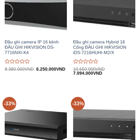
Đầu ghi camera IP 16 kênh
Đầu ghi camera Hybrid 16
ĐẦU GHI HIKVISION DS-
Cổng ĐẦU GHI HIKVISION
7716NXI-K4
iDS-7216HUHI-M2/X
Được
Được
Giá
Giá
9.380.000
VND
6.250.000
VND
10.650.000
VND
gốc:
hiện
Giá
Giá
7.094.000
VND
đánh
đánh
9.380.000VND.
tại:
gốc:
hiện
giá
giá
6.250.000VND.
10.650.000VND.
tại:
0
0
7.094.000VND.
trên
trên
5
5
-33%
-33%