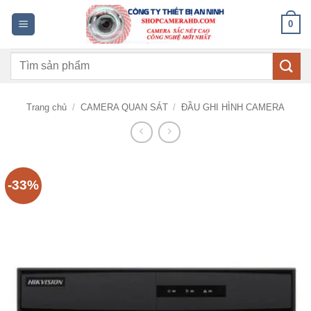
Bỏ
0
qua
nội
Tìm
dung
kiếm:
Trang chủ
/
CAMERA QUAN SÁT
/
ĐẦU GHI HÌNH CAMERA
-33%