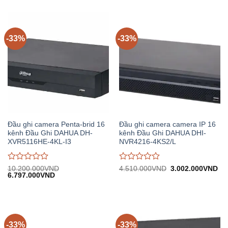
4.620.000VND.
24.900.000VND.
tại:
0
0
16.594.500VND.
trên
trên
5
5
-33%
-33%
Đầu ghi camera Penta-brid 16
Đầu ghi camera camera IP 16
kênh Đầu Ghi DAHUA DH-
kênh Đầu Ghi DAHUA DHI-
XVR5116HE-4KL-I3
NVR4216-4KS2/L
Được
Được
Giá
Gi
10.200.000
VND
4.510.000
VND
3.002.000
VND
Giá
Giá
gốc:
hiệ
6.797.000
VND
đánh
đánh
gốc:
hiện
4.510.000VND.
tại:
giá
giá
10.200.000VND.
tại:
3.
0
0
6.797.000VND.
trên
trên
5
5
-33%
-33%