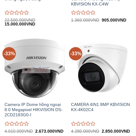
KBVISION KX-C4W
Được
Được
Giá
Giá
22.500.000
VND
1.360.000
VND
905.000
VND
Giá
Giá
gốc:
hiện
15.000.000
VND
đánh
đánh
gốc:
hiện
1.360.000VND.
tại:
giá
giá
22.500.000VND.
tại:
905.
0
0
15.000.000VND.
trên
trên
5
5
-33%
-33%
Camera IP Dome hồng ngoại
CAMERA 4IN1 8MP KBVISION
8.0 Megapixel HIKVISION DS-
KX-4K02C4
2CD2183G0-I
Được
Được
Giá
Giá
Giá
Gi
4.010.000
VND
2.673.000
VND
4.280.000
VND
2.850.000
VND
gốc:
hiện
gốc:
hiệ
đánh
đánh