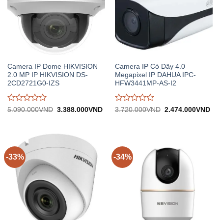
Camera IP Dome HIKVISION
Camera IP Có Dây 4.0
2.0 MP IP HIKVISION DS-
Megapixel IP DAHUA IPC-
2CD2721G0-IZS
HFW3441MP-AS-I2
Được
Được
Giá
Giá
Giá
Gi
5.090.000
VND
3.388.000
VND
3.720.000
VND
2.474.000
VND
gốc:
hiện
gốc:
hiệ
đánh
đánh
5.090.000VND.
tại:
3.720.000VND.
tại:
giá
giá
3.388.000VND.
2.
0
0
trên
trên
5
5
-33%
-34%