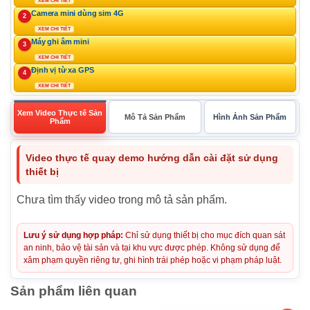
XEM CHI TIẾT
Camera mini dùng sim 4G
2
XEM CHI TIẾT
Máy ghi âm mini
3
XEM CHI TIẾT
Định vị từ xa GPS
4
XEM CHI TIẾT
Xem Video Thực tế Sản
Mô Tả Sản Phẩm
Hình Ảnh Sản Phẩm
Phẩm
Video thực tế quay demo hướng dẫn cài đặt sử dụng
thiết bị
Chưa tìm thấy video trong mô tả sản phẩm.
Lưu ý sử dụng hợp pháp:
Chỉ sử dụng thiết bị cho mục đích quan sát
an ninh, bảo vệ tài sản và tại khu vực được phép. Không sử dụng để
xâm phạm quyền riêng tư, ghi hình trái phép hoặc vi phạm pháp luật.
Sản phẩm liên quan