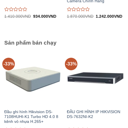
Camera Chính Hãng
Được
Được
Giá
Giá
Giá
Gi
1.410.000
VND
934.000
VND
1.870.000
VND
1.242.000
VND
gốc:
hiện
gốc:
hiệ
đánh
đánh
1.410.000VND.
tại:
1.870.000VND.
tại:
giá
giá
934.000VND.
1.
0
0
trên
trên
5
5
Sản phẩm bán chạy
-33%
-33%
Đầu ghi hình Hikvision DS-
ĐẦU GHI HÌNH IP HIKVISION
7108HUHI-K1 Turbo HD 4.0 8
DS-7632NI-K2
kênh vỏ nhựa H.265+