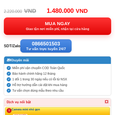
Giá
Giá
1.480.000
VND
VND
2.220.000
gốc:
hiện
2.220.000VND.
tại:
MUA NGAY
1.480.00
Giao tận nơi miễn phí, nhận tại cửa hàng
0866501503
SDT/Zalo
Tư vấn trực tuyến 24/7
🎁
Khuyến mãi
Miễn phí vận chuyển COD Toàn Quốc
Bảo hành chính hãng 12 tháng
1 đổi 1 trong 30 ngày nếu có lỗi từ NSX
Hỗ trợ hướng dẫn cài đặt khi mua hàng
Tư vấn chọn đúng mẫu theo nhu cầu
💥
Dịch vụ nổi bật
Camera mini nhỏ gọn
1