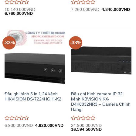
Được
Được
Giá
Gi
10.140.000
VND
7.260.000
VND
4.840.000
VND
Giá
Giá
gốc:
hiệ
6.760.000
VND
đánh
đánh
gốc:
hiện
7.260.000VND.
tại:
giá
giá
10.140.000VND.
tại:
4.
0
0
6.760.000VND.
trên
trên
5
5
-33%
-33%
Đầu ghi hình 5 in 1 24 kênh
Đầu ghi hình camera IP 32
HIKVISION DS-7224HGHI-K2
kênh KBVISION KX-
D4K8832NR3 – Camera Chính
Hãng
Được
Được
Giá
Giá
6.930.000
VND
4.620.000
VND
24.900.000
VND
gốc:
hiện
Giá
Giá
16.594.500
VND
đánh
đánh
6.930.000VND.
tại:
gốc:
hiện
giá
giá