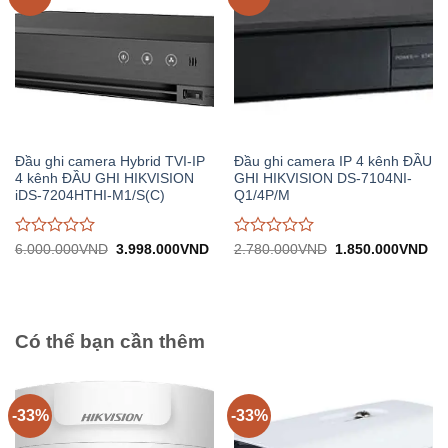
Đầu ghi camera Hybrid TVI-IP
Đầu ghi camera IP 4 kênh ĐẦU
4 kênh ĐẦU GHI HIKVISION
GHI HIKVISION DS-7104NI-
iDS-7204HTHI-M1/S(C)
Q1/4P/M
Được
Được
Giá
Giá
Giá
Gi
6.000.000
VND
3.998.000
VND
2.780.000
VND
1.850.000
VND
gốc:
hiện
gốc:
hiệ
đánh
đánh
6.000.000VND.
tại:
2.780.000VND.
tại:
giá
giá
3.998.000VND.
1.
0
0
trên
trên
5
5
Có thể bạn cần thêm
-33%
-33%