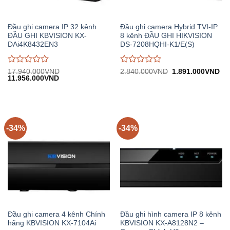
Đầu ghi camera IP 32 kênh
Đầu ghi camera Hybrid TVI-IP
ĐẦU GHI KBVISION KX-
8 kênh ĐẦU GHI HIKVISION
DAi4K8432EN3
DS-7208HQHI-K1/E(S)
Được
Được
Giá
Gi
17.940.000
VND
2.840.000
VND
1.891.000
VND
Giá
Giá
gốc:
hiệ
11.956.000
VND
đánh
đánh
gốc:
hiện
2.840.000VND.
tại:
giá
giá
17.940.000VND.
tại:
1.
0
0
11.956.000VND.
trên
trên
5
5
-34%
-34%
Đầu ghi camera 4 kênh Chính
Đầu ghi hình camera IP 8 kênh
hãng KBVISION KX-7104Ai
KBVISION KX-A8128N2 –