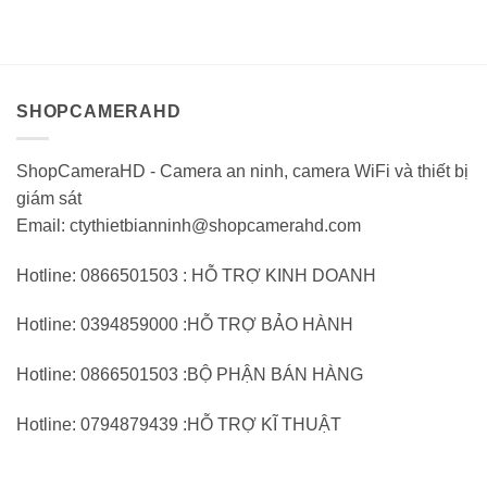
4.010.000VND.
tại:
4.280.000VND.
tại:
giá
giá
2.673.000VND.
2.
0
0
trên
trên
5
5
SHOPCAMERAHD
ShopCameraHD - Camera an ninh, camera WiFi và thiết bị
giám sát
Email: ctythietbianninh@shopcamerahd.com
Hotline: 0866501503 : HỖ TRỢ KINH DOANH
Hotline: 0394859000 :HỖ TRỢ BẢO HÀNH
Hotline: 0866501503 :BỘ PHẬN BÁN HÀNG
Hotline: 0794879439 :HỖ TRỢ KĨ THUẬT