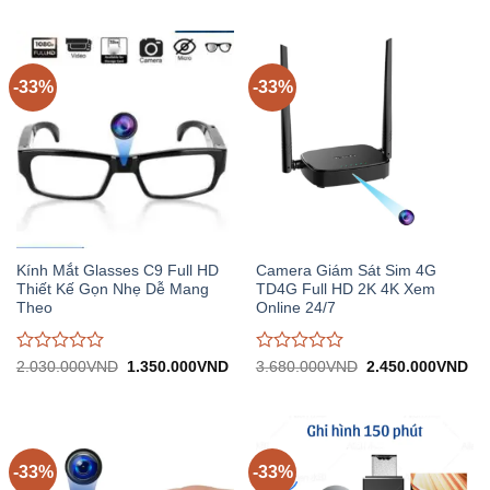
3.890.000VND.
tại:
3.440.000VND.
tại:
giá
giá
2.590.000VND.
2.
0
0
trên
trên
5
5
-33%
-33%
Kính Mắt Glasses C9 Full HD
Camera Giám Sát Sim 4G
Thiết Kế Gọn Nhẹ Dễ Mang
TD4G Full HD 2K 4K Xem
Theo
Online 24/7
Được
Được
Giá
Giá
Giá
Gi
2.030.000
VND
1.350.000
VND
3.680.000
VND
2.450.000
VND
gốc:
hiện
gốc:
hiệ
đánh
đánh
2.030.000VND.
tại:
3.680.000VND.
tại:
giá
giá
1.350.000VND.
2.
0
0
trên
trên
5
5
-33%
-33%