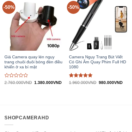
5
5
-50%
-50%
Giá Camera quay lén ngụy
Camera Ngụy Trang Bút Viết
trang chuôi đuôi bóng đèn điều
Có Ghi Âm Quay Phim Full HD
khiển ở xa bí mật
1080
Được
Được đánh
Giá
Giá
Giá
Giá
2.760.000
VND
1.380.000
VND
1.960.000
VND
980.000
VND
gốc:
hiện
gốc:
hiện
đánh
giá
5
trên
2.760.000VND.
tại:
1.960.000VND.
tại:
giá
5
1.380.000VND.
980.
0
trên
5
SHOPCAMERAHD