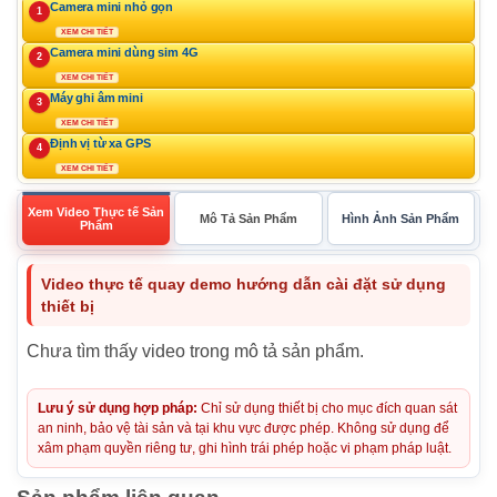
Camera mini nhỏ gọn
1
XEM CHI TIẾT
Camera mini dùng sim 4G
2
XEM CHI TIẾT
Máy ghi âm mini
3
XEM CHI TIẾT
Định vị từ xa GPS
4
XEM CHI TIẾT
Xem Video Thực tế Sản
Mô Tả Sản Phẩm
Hình Ảnh Sản Phẩm
Phẩm
Video thực tế quay demo hướng dẫn cài đặt sử dụng
thiết bị
Chưa tìm thấy video trong mô tả sản phẩm.
Lưu ý sử dụng hợp pháp:
Chỉ sử dụng thiết bị cho mục đích quan sát
an ninh, bảo vệ tài sản và tại khu vực được phép. Không sử dụng để
xâm phạm quyền riêng tư, ghi hình trái phép hoặc vi phạm pháp luật.