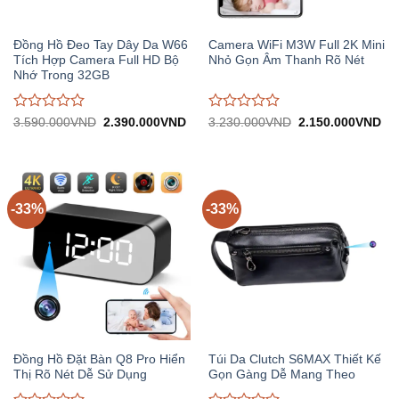
Đồng Hồ Đeo Tay Dây Da W66
Camera WiFi M3W Full 2K Mini
Tích Hợp Camera Full HD Bộ
Nhỏ Gọn Âm Thanh Rõ Nét
Nhớ Trong 32GB
Được
Được
Giá
Giá
Giá
Gi
3.590.000
VND
2.390.000
VND
3.230.000
VND
2.150.000
VND
gốc:
hiện
gốc:
hiệ
đánh
đánh
3.590.000VND.
tại:
3.230.000VND.
tại:
giá
giá
2.390.000VND.
2.
0
0
trên
trên
5
5
-33%
-33%
Đồng Hồ Đặt Bàn Q8 Pro Hiển
Túi Da Clutch S6MAX Thiết Kế
Thị Rõ Nét Dễ Sử Dụng
Gọn Gàng Dễ Mang Theo