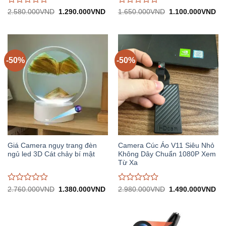
Được
Được
Giá
Giá
Giá
Gi
2.580.000
VND
1.290.000
VND
1.650.000
VND
1.100.000
VND
gốc:
hiện
gốc:
hiệ
đánh
đánh
2.580.000VND.
tại:
1.650.000VND.
tại:
giá
giá
1.290.000VND.
1.
0
0
trên
trên
5
5
-50%
-50%
Giá Camera ngụy trang đèn
Camera Cúc Áo V11 Siêu Nhỏ
ngủ led 3D Cát chảy bí mật
Không Dây Chuẩn 1080P Xem
Từ Xa
Được
Được
Giá
Giá
Giá
Gi
2.760.000
VND
1.380.000
VND
2.980.000
VND
1.490.000
VND
gốc:
hiện
gốc:
hiệ
đánh
đánh
2.760.000VND.
tại:
2.980.000VND.
tại:
giá
giá
1.380.000VND.
1.
0
0
trên
trên