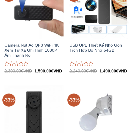
Camera Nút Áo QF8 WiFi 4K
USB UP1 Thiết Kế Nhỏ Gọn
Xem Từ Xa Ghi Hình 1080P
Tích Hợp Bộ Nhớ 64GB
Âm Thanh Rõ
Được
Được
Giá
Giá
Giá
Gi
2.390.000
VND
1.590.000
VND
2.240.000
VND
1.490.000
VND
gốc:
hiện
gốc:
hiệ
đánh
đánh
2.390.000VND.
tại:
2.240.000VND.
tại:
giá
giá
1.590.000VND.
1.
0
0
trên
trên
5
5
-33%
-33%