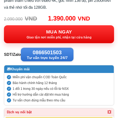
phẩm tham chiếu với video 4K, góc nhìn 136 độ, pin 2500mAh
và thẻ nhớ tối đa 128GB.
Giá
Giá
1.390.000
VND
VND
2.090.000
gốc:
hiện
2.090.000VND.
tại:
MUA NGAY
1.390.00
Giao tận nơi miễn phí, nhận tại cửa hàng
0866501503
SDT/Zalo
Tư vấn trực tuyến 24/7
🎁
Khuyến mãi
Miễn phí vận chuyển COD Toàn Quốc
Bảo hành chính hãng 12 tháng
1 đổi 1 trong 30 ngày nếu có lỗi từ NSX
Hỗ trợ hướng dẫn cài đặt khi mua hàng
Tư vấn chọn đúng mẫu theo nhu cầu
💥
Dịch vụ nổi bật