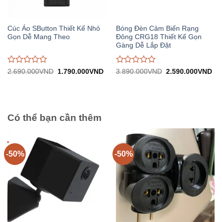
Cúc Áo SButton Thiết Kế Nhỏ
Bóng Đèn Cảm Biến Rạng
Gọn Dễ Mang Theo
Đông CRG18 Thiết Kế Gọn
Gàng Dễ Lắp Đặt
Được
Được
Giá
Giá
Giá
Gi
2.690.000
VND
1.790.000
VND
3.890.000
VND
2.590.000
VND
gốc:
hiện
gốc:
hiệ
đánh
đánh
2.690.000VND.
tại:
3.890.000VND.
tại:
giá
giá
1.790.000VND.
2.
0
0
trên
trên
5
5
Có thể bạn cần thêm
-50%
-50%