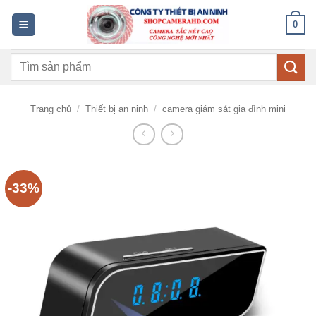
Bỏ
0
qua
nội
Tìm
dung
kiếm:
Trang chủ
/
Thiết bị an ninh
/
camera giám sát gia đình mini
-33%