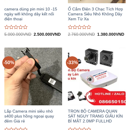
camera dùng pin mini 10 -15
Ổ Cắm Điện 3 Chạc Tích Hợp
ngày wifi không dây kết nối
Camera Siêu Nhỏ Không Dây
điện thoại
Xem Từ Xa
Được
Được
Giá
Giá
Giá
Gi
5.000.000
VND
2.500.000
VND
2.760.000
VND
1.380.000
VND
gốc:
hiện
gốc:
hiệ
đánh
đánh
5.000.000VND.
tại:
2.760.000VND.
tại:
giá
giá
2.500.000VND.
1.
0
0
trên
trên
5
5
-50%
-33%
Lắp Camera mini siêu nhỏ
TRỌN BỘ CAMERA QUAN
s400 plus hồng ngoại quay
SÁT NGỤY TRANG GIẤU KÍN
đêm Giá rẻ
BÍ MẬT 2.0MP FULLHD