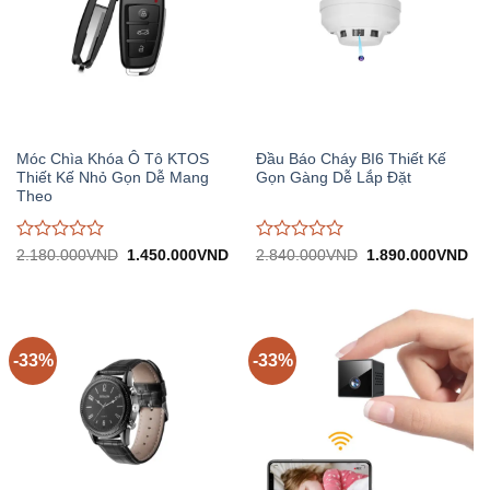
Móc Chìa Khóa Ô Tô KTOS
Đầu Báo Cháy BI6 Thiết Kế
Thiết Kế Nhỏ Gọn Dễ Mang
Gọn Gàng Dễ Lắp Đặt
Theo
Được
Được
Giá
Giá
Giá
Gi
2.180.000
VND
1.450.000
VND
2.840.000
VND
1.890.000
VND
gốc:
hiện
gốc:
hiệ
đánh
đánh
2.180.000VND.
tại:
2.840.000VND.
tại:
giá
giá
1.450.000VND.
1.
0
0
trên
trên
5
5
-33%
-33%