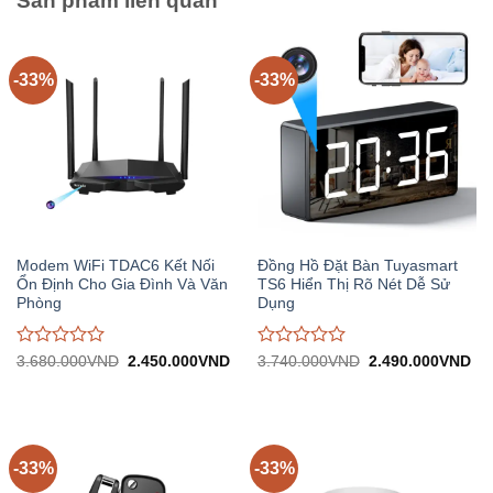
Sản phẩm liên quan
-33%
-33%
Modem WiFi TDAC6 Kết Nối
Đồng Hồ Đặt Bàn Tuyasmart
Ổn Định Cho Gia Đình Và Văn
TS6 Hiển Thị Rõ Nét Dễ Sử
Phòng
Dụng
Được
Được
Giá
Giá
Giá
Gi
3.680.000
VND
2.450.000
VND
3.740.000
VND
2.490.000
VND
gốc:
hiện
gốc:
hiệ
đánh
đánh
3.680.000VND.
tại:
3.740.000VND.
tại:
giá
giá
2.450.000VND.
2.
0
0
trên
trên
5
5
-33%
-33%