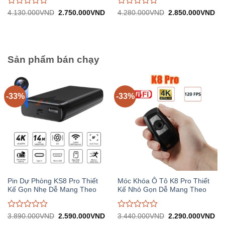
Được
Được
Giá
Giá
Giá
Gi
4.130.000
VND
2.750.000
VND
4.280.000
VND
2.850.000
VND
gốc:
hiện
gốc:
hiệ
đánh
đánh
4.130.000VND.
tại:
4.280.000VND.
tại:
giá
giá
2.750.000VND.
2.
0
0
trên
trên
5
5
Sản phẩm bán chạy
-33%
-33%
Pin Dự Phòng KS8 Pro Thiết
Móc Khóa Ô Tô K8 Pro Thiết
Kế Gọn Nhẹ Dễ Mang Theo
Kế Nhỏ Gọn Dễ Mang Theo
Được
Được
Giá
Giá
Giá
Gi
3.890.000
VND
2.590.000
VND
3.440.000
VND
2.290.000
VND
gốc:
hiện
gốc:
hiệ
đánh
đánh