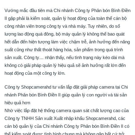
Vướng mắc đầu tiên mà Chi nhánh Công ty Phân bón Bình Điền
II gặp phải là kiểm soát, quản lý hoạt động của toàn thể cán bộ
công nhân viên trong công ty và nhà máy. Tuy nhiên, do số
lượng lao động quá đông, bộ máy quản lý không thể bao quát
hết dẫn đến hiện tượng làm việc chậm trễ, ảnh hưởng đến năng
suất cũng như thất thoát hàng hóa, sản phẩm trong quá trình
sản xuất. Công ty… nhận thấy, nếu tình trạng này kéo dài mà
không có giải pháp quản lý hiệu quả sẽ ảnh hưởng rất lớn đến
hoạt động của một công ty lớn.
Công ty Shopcamerahd tư vấn lắp đặt giải pháp camera tại Chi
nhánh Phân bón Bình Điền II giúp quản lý con người và tài sản
hiệu quả hơn
Nhờ việc lắp đặt hệ thống camera quan sát chất lượng cao của
Công ty TNHH Sản xuất Xuất nhập khẩu Shopcamerahd, các
cán bộ quản lý của Chi nhánh Công ty Phân bón Bình Điền II có
thể kiểm soát được tình hình chung mà không gặp bất cứ trở