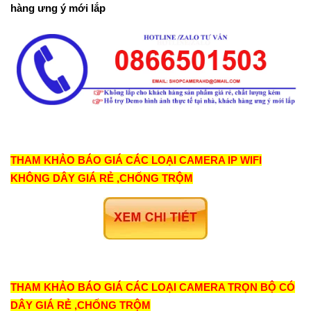
hàng ưng ý mới lắp
amera poe
THAM KHẢO BÁO GIÁ CÁC LOẠI CAMERA IP WIFI
KHÔNG DÂY GIÁ RẺ ,CHỐNG TRỘM
THAM KHẢO BÁO GIÁ CÁC LOẠI CAMERA TRỌN BỘ CÓ
DÂY GIÁ RẺ ,CHỐNG TRỘM