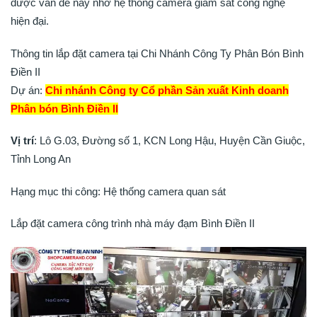
được vấn đề này nhờ hệ thống camera giám sát công nghệ
hiện đại.
Thông tin lắp đặt camera tại Chi Nhánh Công Ty Phân Bón Bình
Điền II
Dự án:
Chi nhánh Công ty Cổ phần Sản xuất Kinh doanh
Phân bón Bình Điền II
Vị trí
: Lô G.03, Đường số 1, KCN Long Hậu, Huyện Cần Giuộc,
Tỉnh Long An
Hạng mục thi công: Hệ thống camera quan sát
Lắp đặt camera công trình nhà máy đạm Bình Điền II