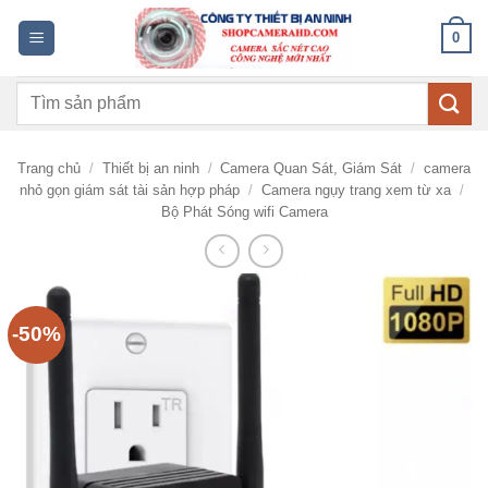
Bỏ
0
qua
nội
Tìm
dung
kiếm:
Trang chủ
/
Thiết bị an ninh
/
Camera Quan Sát, Giám Sát
/
camera
nhỏ gọn giám sát tài sản hợp pháp
/
Camera ngụy trang xem từ xa
/
Bộ Phát Sóng wifi Camera
-50%