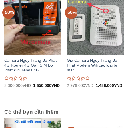
trên
trên
5
5
-50%
-50%
Camera Ngụy Trang Bộ Phát
Giá Camera Ngụy Trang Bộ
4G Router 4G Gắn SIM Bộ
Phát Modem Wifi các loại bí
Phát Wifi Tenda 4G
mật
Được
Được
Giá
Giá
Giá
Gi
3.300.000
VND
1.650.000
VND
2.976.000
VND
1.488.000
VND
gốc:
hiện
gốc:
hiệ
đánh
đánh
3.300.000VND.
tại:
2.976.000VND.
tại:
giá
giá
1.650.000VND.
1.
0
0
trên
trên
5
5
Có thể bạn cần thêm