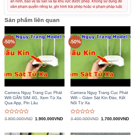
an ninh, bảo vệ tài sản và tại khu vực được phép. Không sử dụng để
xâm phạm quyền riêng tư, ghi hình trái phép hoặc vi phạm pháp luật.
Sản phẩm liên quan
-50%
-50%
Camera Ngụy Trang Cục Phát
Camera Ngụy Trang Cục Phát
Wifi GẮN SIM 4G, Xem Từ Xa
Wifi – Giám Sát Kín Đáo, Kết
Qua App, Pin Lâu
Nối Từ Xa
Được
Được
Giá
Giá
Giá
Gi
3.800.000
VND
1.900.000
VND
3.400.000
VND
1.700.000
VND
gốc:
hiện
gốc:
hiệ
đánh
đánh
3.800.000VND.
tại:
3.400.000VND.
tại:
giá
giá
1.900.000VND.
1.
0
0