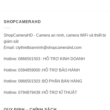
giá
giá
1.380.000VND.
1.
0
0
trên
trên
5
5
SHOPCAMERAHD
ShopCameraHD - Camera an ninh, camera WiFi và thiết bị
giám sát
Email: ctythietbianninh@shopcamerahd.com
Hotline: 0866501503 : HỖ TRỢ KINH DOANH
Hotline: 0394859000 :HỖ TRỢ BẢO HÀNH
Hotline: 0866501503 :BỘ PHẬN BÁN HÀNG
Hotline: 0794879439 :HỖ TRỢ KĨ THUẬT
QUY ĐỊNH – CHÍNH SÁCH