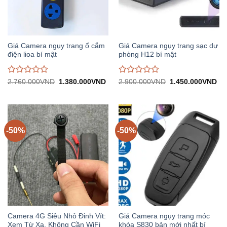
Giá Camera ngụy trang ổ cắm
Giá Camera ngụy trang sạc dự
điện lioa bí mật
phòng H12 bí mật
Được
Được
Giá
Giá
Giá
Gi
2.760.000
VND
1.380.000
VND
2.900.000
VND
1.450.000
VND
gốc:
hiện
gốc:
hiệ
đánh
đánh
2.760.000VND.
tại:
2.900.000VND.
tại:
giá
giá
1.380.000VND.
1.
0
0
trên
trên
5
5
-50%
-50%
Camera 4G Siêu Nhỏ Đinh Vít:
Giá Camera ngụy trang móc
Xem Từ Xa, Không Cần WiFi
khóa S830 bản mới nhất bí