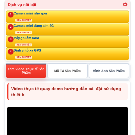
💥
Dịch vụ nổi bật
Camera mini nhỏ gọn
1
XEM CHI TIẾT
Camera mini dùng sim 4G
2
XEM CHI TIẾT
Máy ghi âm mini
3
XEM CHI TIẾT
Định vị từ xa GPS
4
XEM CHI TIẾT
Xem Video Thực tế Sản
Mô Tả Sản Phẩm
Hình Ảnh Sản Phẩm
Phẩm
Video thực tế quay demo hướng dẫn cài đặt sử dụng
thiết bị