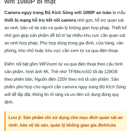
wifi 1080P bí mật
Camera ngụy trang Bộ Kích Sóng wifi 1080P an toàn
là mẫu
thiết bị mạng hỗ trợ kết nối camera
nhỏ gọn, hỗ trợ quan sát
an ninh, bảo vệ tài sản và quản lý không gian hợp pháp. Thiết kế
nhỏ gọn giúp sản phẩm dễ bố trí tại nhiều khu vực cần quan sát
an ninh hợp pháp. Phù hợp dùng trong gia đình, cửa hàng, văn
phòng, kho nhỏ hoặc khu vực cần xem từ xa qua điện thoại.
Điểm nổi bật gồm WiFi/xem từ xa qua điện thoại theo cấu hình
sản phẩm, hình ảnh 4K, Thẻ nhớ TF/MicroSD tối đa 128GB
theo phiên bản, Nguồn điện 220V theo mô tả sản phẩm. Sản
phẩm phù hợp cho người cần
camera ngụy trang Bộ Kích Sóng
wifi
dễ lắp đặt, thông tin rõ ràng và ưu tiên sử dụng đúng quy
định.
Lưu ý: Sản phẩm chỉ sử dụng cho mục đích quan sát an
ninh, bảo vệ tài sản, quản lý không gian gia đình/cửa