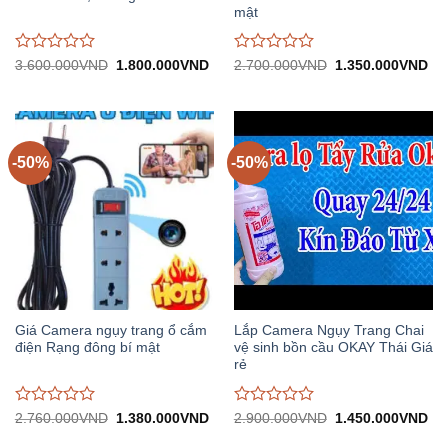
mật
Được
Được
Giá
Giá
Giá
Gi
3.600.000
VND
1.800.000
VND
2.700.000
VND
1.350.000
VND
gốc:
hiện
gốc:
hiệ
đánh
đánh
3.600.000VND.
tại:
2.700.000VND.
tại:
giá
giá
1.800.000VND.
1.
0
0
trên
trên
5
5
-50%
-50%
Giá Camera ngụy trang ổ cắm
Lắp Camera Ngụy Trang Chai
điện Rạng đông bí mật
vệ sinh bồn cầu OKAY Thái Giá
rẻ
Được
Được
Giá
Giá
Giá
Gi
2.760.000
VND
1.380.000
VND
2.900.000
VND
1.450.000
VND
gốc:
hiện
gốc:
hiệ
đánh
đánh
2.760.000VND.
tại:
2.900.000VND.
tại: