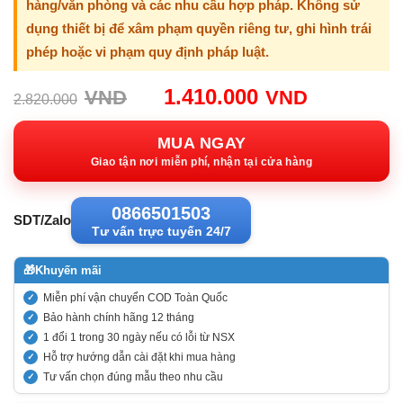
hàng/văn phòng và các nhu cầu hợp pháp. Không sử
dụng thiết bị để xâm phạm quyền riêng tư, ghi hình trái
phép hoặc vi phạm quy định pháp luật.
Giá
Giá
1.410.000
VND
VND
2.820.000
gốc:
hiện
2.820.000VND.
tại:
MUA NGAY
1.410.00
Giao tận nơi miễn phí, nhận tại cửa hàng
0866501503
SDT/Zalo
Tư vấn trực tuyến 24/7
🎁
Khuyến mãi
Miễn phí vận chuyển COD Toàn Quốc
Bảo hành chính hãng 12 tháng
1 đổi 1 trong 30 ngày nếu có lỗi từ NSX
Hỗ trợ hướng dẫn cài đặt khi mua hàng
Tư vấn chọn đúng mẫu theo nhu cầu