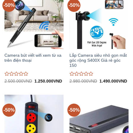
-50%
-50%
Camera bút viết wifi xem từ xa
Lắp Camera siêu nhỏ gọn mắt
trên điện thoại
góc rộng S400X Giá rẻ góc
150
Được
Được
Giá
Giá
Giá
Gi
2.500.000
VND
1.250.000
VND
2.980.000
VND
1.490.000
VND
gốc:
hiện
gốc:
hiệ
đánh
đánh
2.500.000VND.
tại:
2.980.000VND.
tại:
giá
giá
1.250.000VND.
1.
0
0
trên
trên
5
5
-50%
-50%