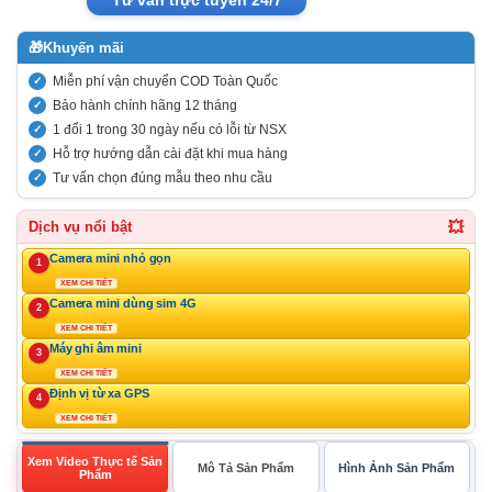
🎁
Khuyến mãi
Miễn phí vận chuyển COD Toàn Quốc
Bảo hành chính hãng 12 tháng
1 đổi 1 trong 30 ngày nếu có lỗi từ NSX
Hỗ trợ hướng dẫn cài đặt khi mua hàng
Tư vấn chọn đúng mẫu theo nhu cầu
💥
Dịch vụ nổi bật
Camera mini nhỏ gọn
1
XEM CHI TIẾT
Camera mini dùng sim 4G
2
XEM CHI TIẾT
Máy ghi âm mini
3
XEM CHI TIẾT
Định vị từ xa GPS
4
XEM CHI TIẾT
Xem Video Thực tế Sản
Mô Tả Sản Phẩm
Hình Ảnh Sản Phẩm
Phẩm