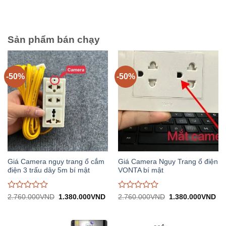
đánh
đánh
2.900.000VND.
tại:
2.760.000VND.
tại:
giá
giá
1.450.000VND.
1.
0
0
trên
trên
5
5
Sản phẩm bán chạy
-50%
-50%
Giá Camera ngụy trang ổ cắm
Giá Camera Ngụy Trang ổ điện
điện 3 trấu dây 5m bí mật
VONTA bí mật
Được
Được
Giá
Giá
Giá
Gi
2.760.000
VND
1.380.000
VND
2.760.000
VND
1.380.000
VND
gốc:
hiện
gốc:
hiệ
đánh
đánh
2.760.000VND.
tại:
2.760.000VND.
tại:
giá
giá
1.380.000VND.
1.
0
0