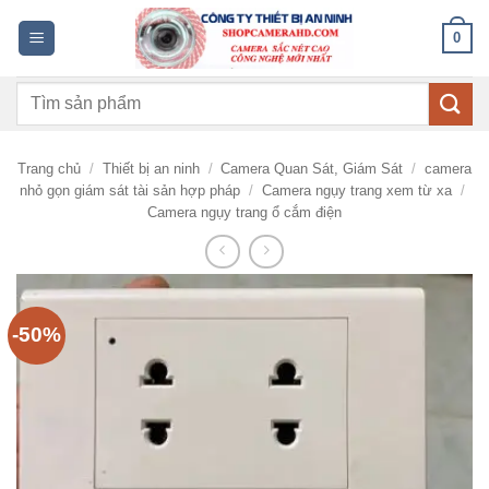
Bỏ
0
qua
nội
Tìm
dung
kiếm:
Trang chủ
/
Thiết bị an ninh
/
Camera Quan Sát, Giám Sát
/
camera
nhỏ gọn giám sát tài sản hợp pháp
/
Camera ngụy trang xem từ xa
/
Camera ngụy trang ổ cắm điện
-50%