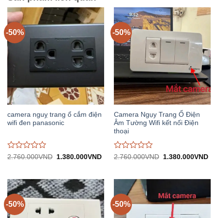
-50%
-50%
camera nguỵ trang ổ cắm điện
Camera Ngụy Trang Ổ Điện
wifi đen panasonic
Âm Tường Wifi kết nối Điện
thoại
Được
Được
Giá
Giá
Giá
Gi
2.760.000
VND
1.380.000
VND
2.760.000
VND
1.380.000
VND
gốc:
hiện
gốc:
hiệ
đánh
đánh
2.760.000VND.
tại:
2.760.000VND.
tại:
giá
giá
1.380.000VND.
1.
0
0
trên
trên
5
5
-50%
-50%