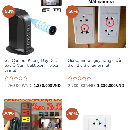
trên
trên
5
5
-50%
-50%
Giá Camera Không Dây Đốc
Giá Camera ngụy trang ổ cắm
Sạc Ổ Cắm USB. Xem Từ Xa
điện 2 ổ 3 chấu bí mật
bí mật
Được
Được
Giá
Giá
Giá
Gi
2.760.000
VND
1.380.000
VND
2.760.000
VND
1.380.000
VND
gốc:
hiện
gốc:
hiệ
đánh
đánh
2.760.000VND.
tại:
2.760.000VND.
tại:
giá
giá
1.380.000VND.
1.
0
0
trên
trên
5
5
-50%
-50%