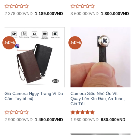
Được
Được
Giá
Giá
Giá
Gi
2.378.000
VND
1.189.000
VND
3.600.000
VND
1.800.000
VND
gốc:
hiện
gốc:
hiệ
đánh
đánh
2.378.000VND.
tại:
3.600.000VND.
tại:
giá
giá
1.189.000VND.
1.
0
0
trên
trên
5
5
-50%
-50%
Giá Camera Ngụy Trang Ví Da
Camera Siêu Nhỏ Ốc Vít –
Cầm Tay bí mật
Quay Lén Kín Đáo, An Toàn,
Giá Tốt
Được
Được đánh
Giá
Giá
Giá
Giá
2.900.000
VND
1.450.000
VND
1.960.000
VND
980.000
VND
gốc:
hiện
gốc:
hiện
đánh
giá
5
trên
2.900.000VND.
tại:
1.960.000VND.
tại:
giá
5
1.450.000VND.
980.
0