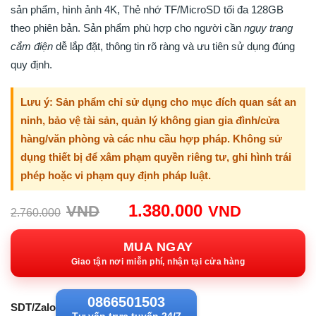
sản phẩm, hình ảnh 4K, Thẻ nhớ TF/MicroSD tối đa 128GB
theo phiên bản. Sản phẩm phù hợp cho người cần
ngụy trang
cắm điện
dễ lắp đặt, thông tin rõ ràng và ưu tiên sử dụng đúng
quy định.
Lưu ý: Sản phẩm chỉ sử dụng cho mục đích quan sát an
ninh, bảo vệ tài sản, quản lý không gian gia đình/cửa
hàng/văn phòng và các nhu cầu hợp pháp. Không sử
dụng thiết bị để xâm phạm quyền riêng tư, ghi hình trái
phép hoặc vi phạm quy định pháp luật.
Giá
Giá
1.380.000
VND
VND
2.760.000
gốc:
hiện
2.760.000VND.
tại:
MUA NGAY
1.380.00
Giao tận nơi miễn phí, nhận tại cửa hàng
0866501503
SDT/Zalo
Tư vấn trực tuyến 24/7