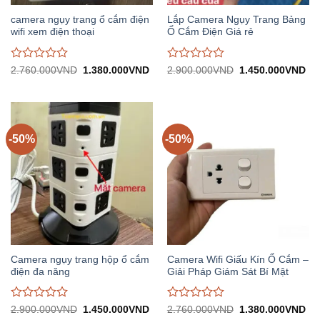
camera ngụy trang ổ cắm điện
Lắp Camera Ngụy Trang Bảng
wifi xem điện thoại
Ổ Cắm Điện Giá rẻ
Được
Được
Giá
Giá
Giá
Gi
2.760.000
VND
1.380.000
VND
2.900.000
VND
1.450.000
VND
gốc:
hiện
gốc:
hiệ
đánh
đánh
2.760.000VND.
tại:
2.900.000VND.
tại:
giá
giá
1.380.000VND.
1.
0
0
trên
trên
5
5
-50%
-50%
Camera ngụy trang hộp ổ cắm
Camera Wifi Giấu Kín Ổ Cắm –
điện đa năng
Giải Pháp Giám Sát Bí Mật
Được
Được
Giá
Giá
Giá
Gi
2.900.000
VND
1.450.000
VND
2.760.000
VND
1.380.000
VND
gốc:
hiện
gốc:
hiệ