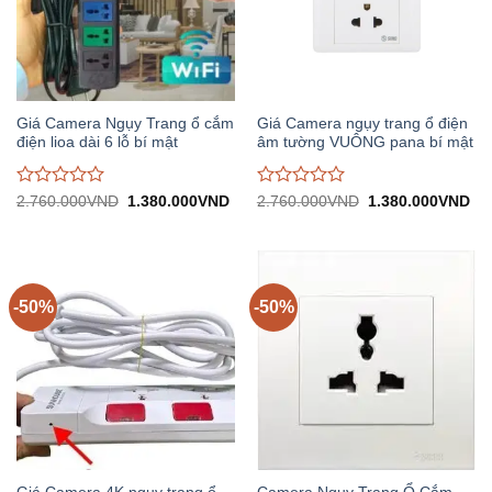
Giá Camera Ngụy Trang ổ cắm
Giá Camera ngụy trang ổ điện
điện lioa dài 6 lỗ bí mật
âm tường VUÔNG pana bí mật
Được
Được
Giá
Giá
Giá
Gi
2.760.000
VND
1.380.000
VND
2.760.000
VND
1.380.000
VND
gốc:
hiện
gốc:
hiệ
đánh
đánh
2.760.000VND.
tại:
2.760.000VND.
tại:
giá
giá
1.380.000VND.
1.
0
0
trên
trên
5
5
-50%
-50%