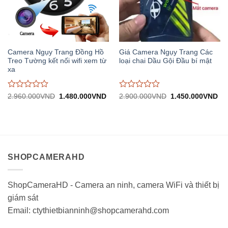
Camera Ngụy Trang Đồng Hồ
Giá Camera Ngụy Trang Các
Treo Tường kết nối wifi xem từ
loại chai Dầu Gội Đầu bí mật
xa
Được
Được
Giá
Giá
Giá
Gi
2.960.000
VND
1.480.000
VND
2.900.000
VND
1.450.000
VND
gốc:
hiện
gốc:
hiệ
đánh
đánh
2.960.000VND.
tại:
2.900.000VND.
tại:
giá
giá
1.480.000VND.
1.
0
0
trên
trên
5
5
SHOPCAMERAHD
ShopCameraHD - Camera an ninh, camera WiFi và thiết bị
giám sát
Email: ctythietbianninh@shopcamerahd.com