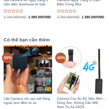
Giá Camera 4K ngụy trang ổ
Camera Ngụy Trang Ổ Cắm
cắm điện Sunhouse bí mật
Điện Trong Nhà
Được
Được
Giá
Giá
Giá
Gi
2.760.000
VND
1.380.000
VND
2.760.000
VND
1.380.000
VND
gốc:
hiện
gốc:
hiệ
đánh
đánh
2.760.000VND.
tại:
2.760.000VND.
tại:
giá
giá
1.380.000VND.
1.
0
0
trên
trên
5
5
Có thể bạn cần thêm
-50%
-50%
Lắp Camera cốc sạc wifi hồng
Camera Cúc Áo 4G Siêu Nhỏ –
ngoại xem đêm từ xa
Dùng Sim, Không Cần Wifi,
Xem Từ Xa 24/24