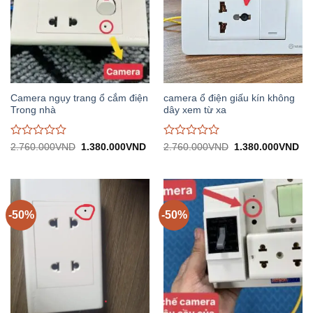
Camera ngụy trang ổ cắm điện
camera ổ điện giấu kín không
Trong nhà
dây xem từ xa
Được
Được
Giá
Giá
Giá
Gi
2.760.000
VND
1.380.000
VND
2.760.000
VND
1.380.000
VND
gốc:
hiện
gốc:
hiệ
đánh
đánh
2.760.000VND.
tại:
2.760.000VND.
tại:
giá
giá
1.380.000VND.
1.
0
0
trên
trên
5
5
-50%
-50%