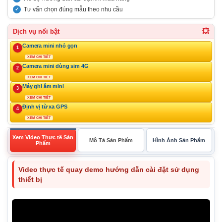
Tư vấn chọn đúng mẫu theo nhu cầu
💥
Dịch vụ nổi bật
Camera mini nhỏ gọn
1
XEM CHI TIẾT
Camera mini dùng sim 4G
2
XEM CHI TIẾT
Máy ghi âm mini
3
XEM CHI TIẾT
Định vị từ xa GPS
4
XEM CHI TIẾT
Xem Video Thực tế Sản
Mô Tả Sản Phẩm
Hình Ảnh Sản Phẩm
Phẩm
Video thực tế quay demo hướng dẫn cài đặt sử dụng
thiết bị