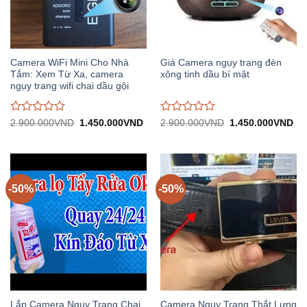
Camera WiFi Mini Cho Nhà
Giá Camera ngụy trang đèn
Tắm: Xem Từ Xa, camera
xông tinh dầu bí mật
ngụy trang wifi chai dầu gội
Được
Được
Giá
Giá
Giá
Gi
2.900.000
VND
1.450.000
VND
2.900.000
VND
1.450.000
VND
gốc:
hiện
gốc:
hiệ
đánh
đánh
2.900.000VND.
tại:
2.900.000VND.
tại:
giá
giá
1.450.000VND.
1.
0
0
trên
trên
5
5
-50%
-50%
Lắp Camera Ngụy Trang Chai
Camera Ngụy Trang Thắt Lưng