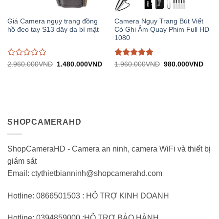
Giá Camera ngụy trang đồng
Camera Ngụy Trang Bút Viết
hồ đeo tay S13 dây da bí mật
Có Ghi Âm Quay Phim Full HD
1080
Được
Được đánh
Giá
Giá
Giá
Giá
2.960.000
VND
1.480.000
VND
1.960.000
VND
980.000
VND
gốc:
hiện
gốc:
hiện
đánh
giá
5
trên
2.960.000VND.
tại:
1.960.000VND.
tại:
giá
5
1.480.000VND.
980.
0
trên
5
SHOPCAMERAHD
ShopCameraHD - Camera an ninh, camera WiFi và thiết bị
giám sát
Email: ctythietbianninh@shopcamerahd.com
Hotline: 0866501503 : HỖ TRỢ KINH DOANH
Hotline: 0394859000 :HỖ TRỢ BẢO HÀNH