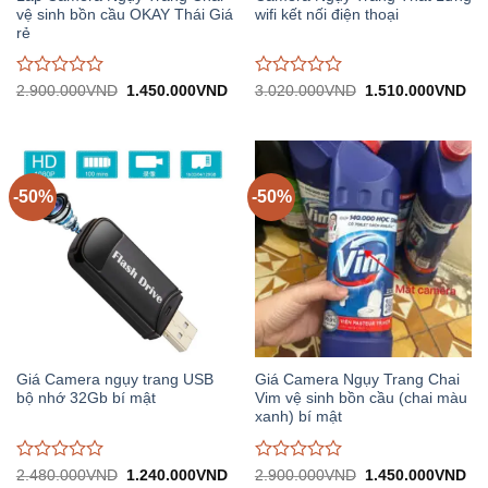
vệ sinh bồn cầu OKAY Thái Giá
wifi kết nối điện thoại
rẻ
Được
Được
Giá
Giá
Giá
Gi
2.900.000
VND
1.450.000
VND
3.020.000
VND
1.510.000
VND
gốc:
hiện
gốc:
hiệ
đánh
đánh
2.900.000VND.
tại:
3.020.000VND.
tại:
giá
giá
1.450.000VND.
1.
0
0
trên
trên
5
5
-50%
-50%
Giá Camera ngụy trang USB
Giá Camera Ngụy Trang Chai
bộ nhớ 32Gb bí mật
Vim vệ sinh bồn cầu (chai màu
xanh) bí mật
Được
Được
Giá
Giá
Giá
Gi
2.480.000
VND
1.240.000
VND
2.900.000
VND
1.450.000
VND