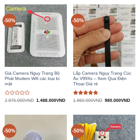
1.350.000VND.
1.
0
0
trên
trên
5
5
-50%
-50%
Giá Camera Ngụy Trang Bộ
Lắp Camera Ngụy Trang Cúc
Phát Modem Wifi các loại bí
Áo V99Xs – Xem Qua Điện
mật
Thoại Giá rẻ
Được
Được đánh
Giá
Giá
Giá
Giá
2.976.000
VND
1.488.000
VND
1.960.000
VND
980.000
VND
gốc:
hiện
gốc:
hiện
đánh
giá
5
trên
2.976.000VND.
tại:
1.960.000VND.
tại:
giá
5
1.488.000VND.
980.
0
trên
5
-50%
-50%