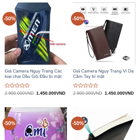
-50%
-50%
Giá Camera Ngụy Trang Các
Giá Camera Ngụy Trang Ví Da
loại chai Dầu Gội Đầu bí mật
Cầm Tay bí mật
Được
Được
Giá
Giá
Giá
Gi
2.900.000
VND
1.450.000
VND
2.900.000
VND
1.450.000
VND
gốc:
hiện
gốc:
hiệ
đánh
đánh
2.900.000VND.
tại:
2.900.000VND.
tại:
giá
giá
1.450.000VND.
1.
0
0
trên
trên
5
5
-50%
-50%