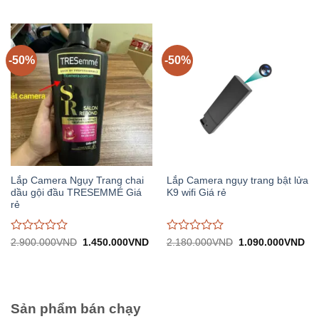
gốc:
hiện
gốc:
hiệ
đánh
đánh
2.480.000VND.
tại:
2.900.000VND.
tại:
giá
giá
1.240.000VND.
1.
0
0
trên
trên
5
5
-50%
-50%
Lắp Camera Ngụy Trang chai
Lắp Camera ngụy trang bật lửa
dầu gội đầu TRESEMMÉ Giá
K9 wifi Giá rẻ
rẻ
Được
Được
Giá
Giá
Giá
Gi
2.900.000
VND
1.450.000
VND
2.180.000
VND
1.090.000
VND
gốc:
hiện
gốc:
hiệ
đánh
đánh
2.900.000VND.
tại:
2.180.000VND.
tại:
giá
giá
1.450.000VND.
1.
0
0
trên
trên
5
5
Sản phẩm bán chạy