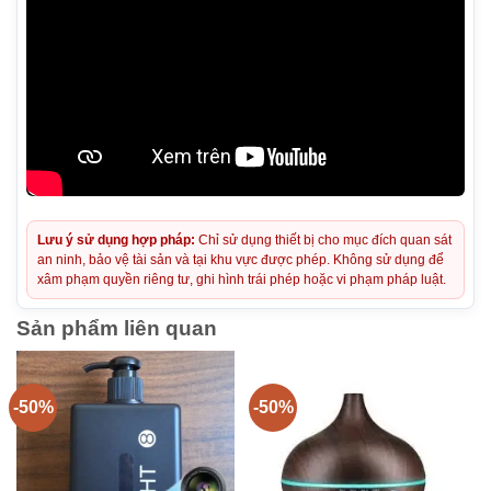
Lưu ý sử dụng hợp pháp:
Chỉ sử dụng thiết bị cho mục đích quan sát
an ninh, bảo vệ tài sản và tại khu vực được phép. Không sử dụng để
xâm phạm quyền riêng tư, ghi hình trái phép hoặc vi phạm pháp luật.
Sản phẩm liên quan
-50%
-50%