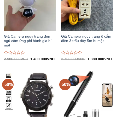
Giá Camera ngụy trang đèn
Giá Camera ngụy trang ổ cắm
ngủ cảm ứng phi hành gia bí
điện 3 trấu dây 5m bí mật
mật
Được
Được
Giá
Giá
Giá
Gi
2.980.000
VND
1.490.000
VND
2.760.000
VND
1.380.000
VND
gốc:
hiện
gốc:
hiệ
đánh
đánh
2.980.000VND.
tại:
2.760.000VND.
tại:
giá
giá
1.490.000VND.
1.
0
0
trên
trên
5
5
-50%
-50%