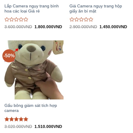
Lắp Camera ngụy trang bình
Giá Camera ngụy trang hộp
hoa các loại Giá rẻ
giấy ăn bí mật
Được
Được
Giá
Giá
Giá
Gi
3.600.000
VND
1.800.000
VND
2.900.000
VND
1.450.000
VND
gốc:
hiện
gốc:
hiệ
đánh
đánh
3.600.000VND.
tại:
2.900.000VND.
tại:
giá
giá
1.800.000VND.
1.
0
0
trên
trên
5
5
-50%
Gấu bông giám sát tích hợp
camera
Được đánh
Giá
Giá
3.020.000
VND
1.510.000
VND
gốc:
hiện
giá
5
trên