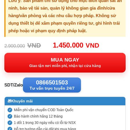
Lưu ý: Sản phẩm chỉ sử dụng cho mục đích quan sát an
ninh, bảo vệ tài sản, quản lý không gian gia đình/cửa
hàng/văn phòng và các nhu cầu hợp pháp. Không sử
dụng thiết bị để xâm phạm quyền riêng tư, ghi hình trái
phép hoặc vi phạm quy định pháp luật.
Giá
Giá
1.450.000
VND
VND
2.900.000
gốc:
hiện
2.900.000VND.
tại:
MUA NGAY
1.450.00
Giao tận nơi miễn phí, nhận tại cửa hàng
0866501503
SDT/Zalo
Tư vấn trực tuyến 24/7
🎁
Khuyến mãi
Miễn phí vận chuyển COD Toàn Quốc
Bảo hành chính hãng 12 tháng
1 đổi 1 trong 30 ngày nếu có lỗi từ NSX
Hỗ trợ hướng dẫn cài đặt khi mua hàng