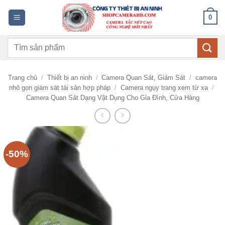
Bỏ
0
qua
nội
Tìm
dung
kiếm:
Trang chủ
/
Thiết bị an ninh
/
Camera Quan Sát, Giám Sát
/
camera
nhỏ gọn giám sát tài sản hợp pháp
/
Camera ngụy trang xem từ xa
/
Camera Quan Sát Dạng Vật Dụng Cho Gia Đình, Cửa Hàng
-50%