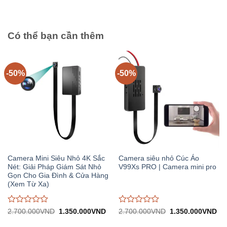
3.020.000VND.
tại:
5
1.510.000VND.
Có thể bạn cần thêm
-50%
-50%
Camera Mini Siêu Nhỏ 4K Sắc
Camera siêu nhỏ Cúc Áo
Nét: Giải Pháp Giám Sát Nhỏ
V99Xs PRO | Camera mini pro
Gọn Cho Gia Đình & Cửa Hàng
(Xem Từ Xa)
Được
Được
Giá
Giá
Giá
Gi
2.700.000
VND
1.350.000
VND
2.700.000
VND
1.350.000
VND
gốc:
hiện
gốc:
hiệ
đánh
đánh
2.700.000VND.
tại:
2.700.000VND.
tại:
giá
giá