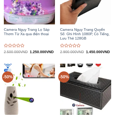
Camera Ngụy Trang Lọ Sáp
Camera Ngụy Trang Quyển
Thơm Từ Xa qua điện thoại
Sổ: Ghi Hình 1080P, Có Tiếng,
Lưu Thẻ 128GB
Được
Được
Giá
Giá
Giá
Gi
2.500.000
VND
1.250.000
VND
2.900.000
VND
1.450.000
VND
gốc:
hiện
gốc:
hiệ
đánh
đánh
2.500.000VND.
tại:
2.900.000VND.
tại:
giá
giá
1.250.000VND.
1.
0
0
trên
trên
5
5
-50%
-50%