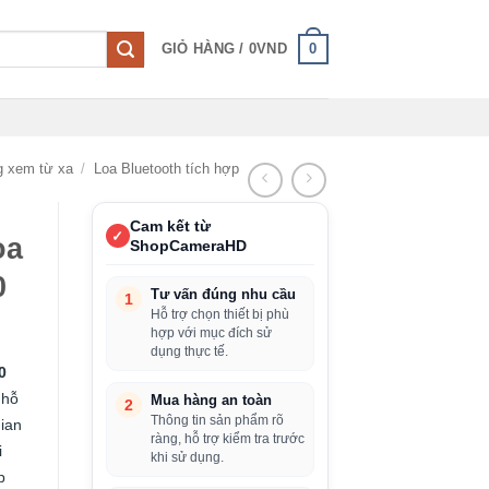
0
GIỎ HÀNG /
0
VND
g xem từ xa
/
Loa Bluetooth tích hợp
Cam kết từ
✓
oa
ShopCameraHD
0
Tư vấn đúng nhu cầu
1
Hỗ trợ chọn thiết bị phù
hợp với mục đích sử
dụng thực tế.
0
 hỗ
Mua hàng an toàn
2
Thông tin sản phẩm rõ
gian
ràng, hỗ trợ kiểm tra trước
i
khi sử dụng.
p