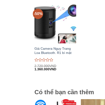
-50%
Giá Camera Ngụy Trang
Loa Bluetooth. R1 bí mật
Được
2.720.000
VND
Giá
Giá
đánh
1.360.000
VND
gốc:
hiện
giá
2.720.000VND.
tại:
0
1.360.000VND.
trên
5
Có thể bạn cần thêm