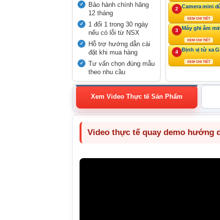
Bảo hành chính hãng
Camera mini d
2
12 tháng
XEM CHI TIẾT
1 đổi 1 trong 30 ngày
Máy ghi âm mi
3
nếu có lỗi từ NSX
XEM CHI TIẾT
Hỗ trợ hướng dẫn cài
Định vị từ xa 
đặt khi mua hàng
4
Tư vấn chọn đúng mẫu
XEM CHI TIẾT
theo nhu cầu
Xem Video Thực tế Sản Phẩm
Video thực tế quay demo hướng dẫ