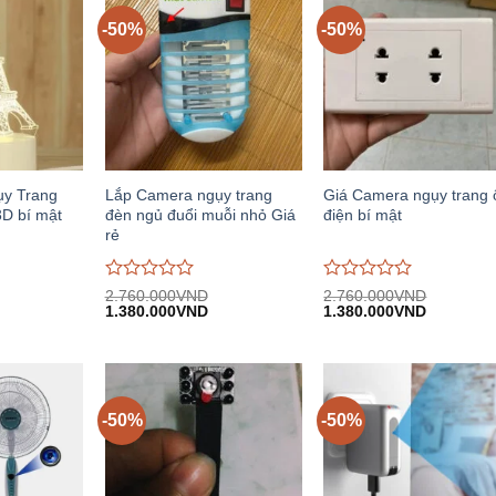
-50%
-50%
ụy Trang
Lắp Camera ngụy trang
Giá Camera ngụy trang 
D bí mật
đèn ngủ đuổi muỗi nhỏ Giá
điện bí mật
rẻ
Được
Được
2.760.000
VND
2.760.000
VND
iá
Giá
Giá
Giá
Giá
đánh
1.380.000
VND
đánh
1.380.000
VND
iện
gốc:
hiện
gốc:
hiện
giá
giá
i:
2.760.000VND.
tại:
2.760.000VND.
tại:
0
0
.380.000VND.
1.380.000VND.
1.380.00
trên
trên
5
5
-50%
-50%