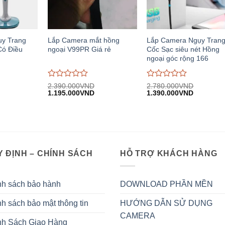
ụy Trang
Lắp Camera mắt hồng
Lắp Camera Ngụy Tran
Có Điều
ngoại V99PR Giá rẻ
Cốc Sạc siêu nét Hồng
ngoại góc rộng 166
Được
Được
2.390.000
VND
2.780.000
VND
iá
Giá
Giá
Giá
Giá
đánh
1.195.000
VND
đánh
1.390.000
VND
iện
gốc:
hiện
gốc:
hiện
giá
giá
i:
2.390.000VND.
tại:
2.780.000VND.
tại:
0
0
.400.000VND.
1.195.000VND.
1.390.00
trên
trên
5
5
 ĐỊNH – CHÍNH SÁCH
HỖ TRỢ KHÁCH HÀNG
nh sách bảo hành
DOWNLOAD PHẦN MỀN
h sách bảo mật thông tin
HƯỚNG DẪN SỬ DỤNG
CAMERA
nh Sách Giao Hàng