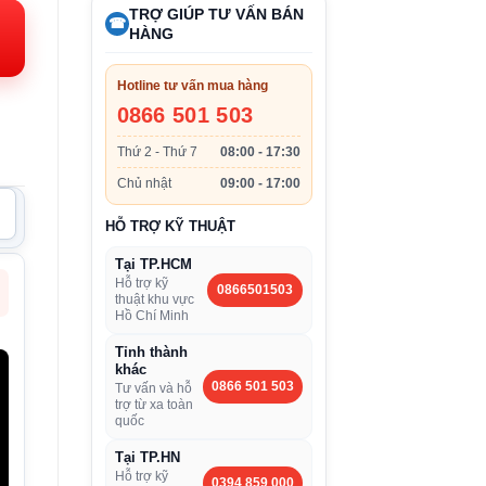
TRỢ GIÚP TƯ VẤN BÁN
i:
☎
HÀNG
.900.000VND.
Hotline tư vấn mua hàng
0866 501 503
Thứ 2 - Thứ 7
08:00 - 17:30
Chủ nhật
09:00 - 17:00
HỖ TRỢ KỸ THUẬT
Tại TP.HCM
Hỗ trợ kỹ
0866501503
thuật khu vực
Hồ Chí Minh
Tỉnh thành
khác
0866 501 503
Tư vấn và hỗ
trợ từ xa toàn
quốc
Tại TP.HN
Hỗ trợ kỹ
0394 859 000