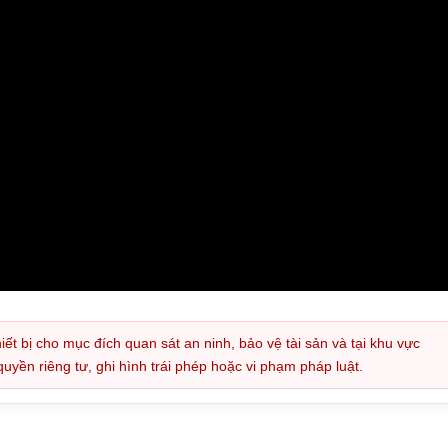
iết bị cho mục đích quan sát an ninh, bảo vệ tài sản và tại khu vực
ền riêng tư, ghi hình trái phép hoặc vi phạm pháp luật.