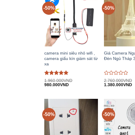
-50%
-50%
camera mini siêu nhỏ wifi ,
Giá Camera Ng
camera giấu kín giám sát từ
Đèn Ngủ Tháp 3
xa
Được đánh
Được
1.960.000
VND
2.760.000
VND
Giá
Giá
Giá
G
giá
980.000
5
trên
VND
đánh
1.380.000
VND
gốc:
hiện
gốc:
h
5
giá
1.960.000VND.
tại:
2.760.000VND.
tạ
0
980.000VND.
1
trên
5
-50%
-50%