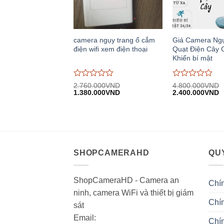
camera ngụy trang ổ cắm
Giá Camera Ng
điện wifi xem điện thoại
Quạt Điện Cây 
Khiển bí mật
Được
Được
2.760.000
VND
4.800.000
VND
Giá
Giá
Giá
G
đánh
1.380.000
VND
đánh
2.400.000
VND
gốc:
hiện
gốc:
h
giá
giá
2.760.000VND.
tại:
4.800.000VND.
tạ
0
0
1.380.000VND.
2
trên
trên
5
5
SHOPCAMERAHD
QUY
ShopCameraHD - Camera an
Chí
ninh, camera WiFi và thiết bị giám
Chín
sát
Email:
Chí