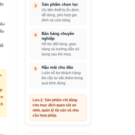
ặc
Sản phẩm chọn lọc
3
Ưu tiên thiết bị ổn định,
dễ dùng, phù hợp gia
đình và cửa hàng.
cấu
cấu
Bán hàng chuyên
4
nghiệp
Hỗ trợ đặt hàng, giao
dễ
hàng và hướng dẫn sử
dụng sau khi mua.
Hậu mãi chu đáo
5
Luôn hỗ trợ khách hàng
n
khi cần tư vấn thêm trong
quá trình dùng.
ợp
ền
Lưu ý: Sản phẩm chỉ dùng
nh
cho mục đích quan sát an
ninh, quản lý tài sản và nhu
cầu hợp pháp.
iá
iện