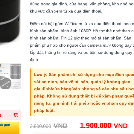
dùng trong gia đình, cửa hàng, văn phòng, kho nhỏ ho
khu vực cần xem từ xa qua điện thoại.
Điểm nổi bật gồm WiFi/xem từ xa qua điện thoại theo 
hình sản phẩm, hình ảnh 1080P, Hỗ trợ thẻ nhớ theo 
hình sản phẩm, Pin 12 giờ theo mô tả sản phẩm. Sản
phẩm phù hợp cho người cần
camera mini không dây
lắp đặt, thông tin rõ ràng và ưu tiên sử dụng đúng quy
định.
Lưu ý: Sản phẩm chỉ sử dụng cho mục đích qua
sát an ninh, bảo vệ tài sản, quản lý không gian
gia đình/cửa hàng/văn phòng và các nhu cầu h
pháp. Không sử dụng thiết bị để xâm phạm quy
riêng tư, ghi hình trái phép hoặc vi phạm quy đị
pháp luật.
t
💥
Giá
G
1.900.000
VND
VND
hỏ gọn
3.800.000
gốc:
h