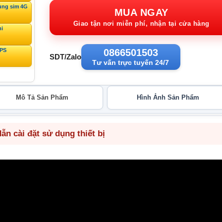
ùng sim 4G
3.800.000VND.
tạ
MUA NGAY
1
Giao tận nơi miễn phí, nhận tại cửa hàng
ni
GPS
0866501503
SDT/Zalo
Tư vấn trực tuyến 24/7
Mô Tả Sản Phẩm
Hình Ảnh Sản Phẩm
n cài đặt sử dụng thiết bị