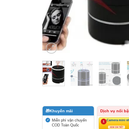
🎁
Khuyến mãi
Dịch vụ nổi bậ
Miễn phí vận chuyển
Camera mini n
1
COD Toàn Quốc
XEM CHI TIẾT