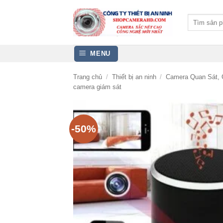
Bỏ
qua
Tìm
kiếm:
nội
dung
MENU
Trang chủ
/
Thiết bị an ninh
/
Camera Quan Sát, 
camera giám sát
-50%