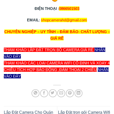
ĐIỆN THOẠI :
0866501503
EMAIL
:
shopcamerahd@gmail.com
CHUYÊN NGHIỆP – UY TÍNH – ĐẢM BẢO- CHẤT LƯỢNG –
GIÁ RẼ
THAM KHẢO LẮP ĐẶT TRỌN BỘ CAMERA GIÁ RẺ
NHẤN
VÀO ĐÂY
THAM KHẢO CÁC LOẠI CAMERA WIFI CỐ ĐỊNH VÀ XOAY 4
CHIỀU TÍCH HỢP BÁO ĐỘNG ,ĐÀM THOẠI 2 CHIỀU
NHẤN
VÀO ĐÂY
Lắp Đặt Camera Cho Quán
Lắp Đặt trọn gói Camera Wifi