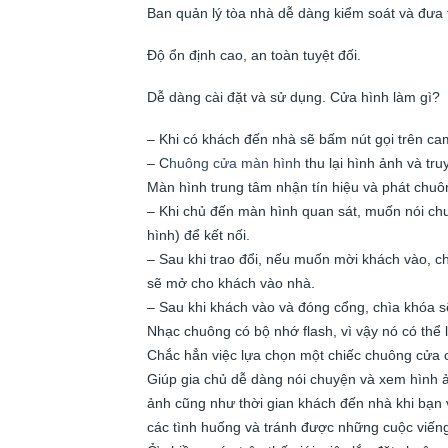
Ban quản lý tòa nhà dễ dàng kiểm soát và đưa 
Độ ổn định cao, an toàn tuyệt đối.
Dễ dàng cài đặt và sử dụng. Cửa hình làm gì?
– Khi có khách đến nhà sẽ bấm nút gọi trên c
– C
huông cửa màn hình
thu lại hình ảnh và tru
Màn hình trung tâm nhận tín hiệu và phát chuô
– Khi chủ đến màn hình quan sát, muốn nói chu
hình) để kết nối.
– Sau khi trao đổi, nếu muốn mời khách vào, 
sẽ mở cho khách vào nhà.
– Sau khi khách vào và đóng cổng, chìa khóa s
Nhạc chuông có bộ nhớ flash, vì vậy nó có thể
Chắc hẳn việc lựa chọn một chiếc chuông cửa có
Giúp gia chủ dễ dàng nói chuyện và xem hình 
ảnh cũng như thời gian khách đến nhà khi bạn 
các tình huống và tránh được những cuộc viế