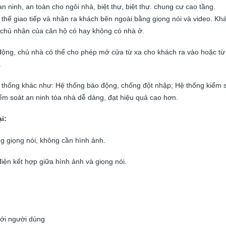
ninh, an toàn cho ngôi nhà, biệt thự, biệt thự. chung cư cao tầng.
thể giao tiếp và nhận ra khách bên ngoài bằng giọng nói và video. Kh
 chủ nhân của căn hộ có hay không có nhà ở.
động, chủ nhà có thể cho phép mở cửa từ xa cho khách ra vào hoặc từ
.
ệ thống khác như: Hệ thống báo động, chống đột nhập; Hệ thống kiểm 
ểm soát an ninh tòa nhà dễ dàng, đạt hiệu quả cao hơn.
i:
g giọng nói, không cần hình ảnh.
ện kết hợp giữa hình ảnh và giọng nói.
với người dùng