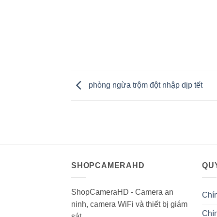
chuông cửa có hình
phòng ngừa trộm đột nhập dịp tết
SHOPCAMERAHD
QUY
ShopCameraHD - Camera an
Chí
ninh, camera WiFi và thiết bị giám
Chín
sát