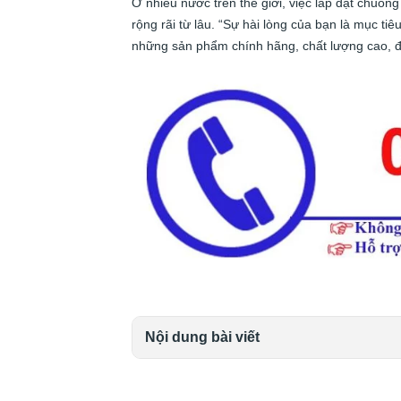
Ở nhiều nước trên thế giới, việc lắp đặt chuô
rộng rãi từ lâu. “Sự hài lòng của bạn là mục ti
những sản phẩm chính hãng, chất lượng cao, đ
chuông cửa có hình
Nội dung bài viết
chuông cửa có hình