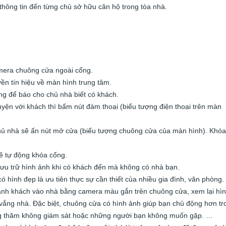
thông tin đến từng chủ sở hữu căn hộ trong tòa nhà.
amera chuông cửa ngoài cổng.
yền tín hiệu về màn hình trung tâm.
ng để báo cho chủ nhà biết có khách.
yện với khách thì bấm nút đàm thoại (biểu tượng điện thoại trên màn
chủ nhà sẽ ấn nút mở cửa (biểu tượng chuông cửa của màn hình). Khóa
ẽ tự động khóa cổng.
 lưu trữ hình ảnh khi có khách đến mà không có nhà bạn.
 hình đẹp là ưu tiên thực sự cần thiết của nhiều gia đình, văn phòng.
ảnh khách vào nhà bằng camera màu gắn trên chuông cửa, xem lại hì
vắng nhà. Đặc biệt, chuông cửa có hình ảnh giúp bạn chủ động hơn tr
ng thăm không giám sát hoặc những người bạn không muốn gặp. …