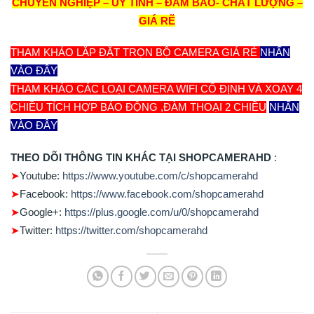
CHUYÊN NGHIỆP – UY TÍNH – ĐẢM BẢO- CHẤT LƯỢNG –
GIÁ RẼ
THAM KHẢO LẮP ĐẶT TRỌN BỘ CAMERA GIÁ RẺ
NHẤN
VÀO ĐÂY
THAM KHẢO CÁC LOẠI CAMERA WIFI CỐ ĐỊNH VÀ XOAY 4
CHIỀU TÍCH HỢP BÁO ĐỘNG ,ĐÀM THOẠI 2 CHIỀU
NHẤN
VÀO ĐÂY
THEO DÕI THÔNG TIN KHÁC TẠI SHOPCAMERA
HD
:
➤
Youtube:
https://www.youtube.com/c/shopcamerahd
➤
Facebook:
https://www.facebook.com/shopcamerahd
➤
Google+:
https://plus.google.com/u/0/shopcamerahd
➤
Twitter:
https://twitter.com/shopcamerahd