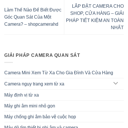
LẮP ĐẶT CAMERA CHO
Làm Thế Nào Để Biết Được
SHOP, CỬA HÀNG – GIẢI
Góc Quan Sát Của Một
PHÁP TIẾT KIỆM AN TOÀN
Camera? – shopcamerahd
NHẤT
GIẢI PHÁP CAMERA QUAN SÁT
Camera Mini Xem Từ Xa Cho Gia Đình Và Cửa Hàng
Camera ngụy trang xem từ xa
Máy định vị từ xa
Máy ghi âm mini nhỏ gọn
Máy chống ghi âm bảo vệ cuộc họp
Máy dò tìm thiết bị ghi âm và camera