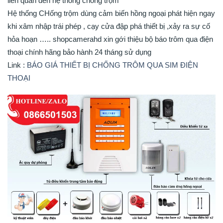
liên quan đến hệ thống chống trộm
Hệ thống CHống trộm dùng cảm biến hồng ngoại phát hiện ngay
khi xâm nhập trái phép , cạy cửa đập phá thiết bị ,xảy ra sự cố
hỏa hoạn ….. shopcamerahd xin gới thiệu bộ báo trôm qua điện
thoại chính hãng bảo hành 24 tháng sử dụng
Link :
BÁO GIÁ THIẾT BỊ CHỐNG TRÔM QUA SIM ĐIỆN
THOẠI