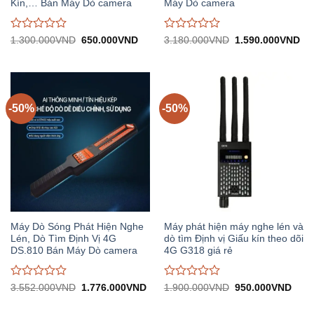
Kín,… Bán Máy Dò camera
Máy Dò camera
Được
Được
Giá
Giá
Giá
Gi
1.300.000
VND
650.000
VND
3.180.000
VND
1.590.000
VND
gốc:
hiện
gốc:
hiệ
đánh
đánh
1.300.000VND.
tại:
3.180.000VND.
tại:
giá
giá
650.000VND.
1.
0
0
trên
trên
5
5
-50%
-50%
Máy Dò Sóng Phát Hiện Nghe
Máy phát hiện máy nghe lén và
Lén, Dò Tìm Định Vị 4G
dò tìm Định vị Giấu kín theo dõi
DS.810 Bán Máy Dò camera
4G G318 giá rẻ
Được
Được
Giá
Giá
Giá
Giá
3.552.000
VND
1.776.000
VND
1.900.000
VND
950.000
VND
gốc:
hiện
gốc:
hiện
đánh
đánh
3.552.000VND.
tại:
1.900.000VND.
tại:
giá
giá