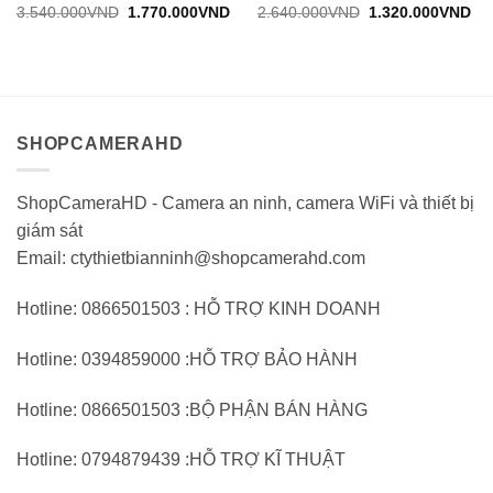
Được
Được
Giá
Giá
Giá
Gi
3.540.000
VND
1.770.000
VND
2.640.000
VND
1.320.000
VND
gốc:
hiện
gốc:
hiệ
đánh
đánh
3.540.000VND.
tại:
2.640.000VND.
tại:
giá
giá
1.770.000VND.
1.
0
0
trên
trên
5
5
SHOPCAMERAHD
ShopCameraHD - Camera an ninh, camera WiFi và thiết bị
giám sát
Email: ctythietbianninh@shopcamerahd.com
Hotline: 0866501503 : HỖ TRỢ KINH DOANH
Hotline: 0394859000 :HỖ TRỢ BẢO HÀNH
Hotline: 0866501503 :BỘ PHẬN BÁN HÀNG
Hotline: 0794879439 :HỖ TRỢ KĨ THUẬT