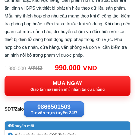
cá nhân hoặc khu vực riêng. Sản phẩm hỗ trợ rà soát camera
ẩn, định vị GPS và thiết bị phát tín hiệu theo dữ liệu sản phẩm.
Mẫu này thích hợp cho nhu cầu mang theo khi đi công tác, kiểm
tra phòng họp hoặc kiểm tra xe trước khi sử dụng. Khi dùng nên
quan sát mức cảnh báo, di chuyển chậm và đối chiếu với các
thiết bị điện tử đang hoạt động hợp pháp trong khu vực. Phù
hợp cho cá nhân, cửa hàng, văn phòng và đơn vị cần kiểm tra
an ninh nội bộ trong phạm vi được phép.
Giá
Giá
990.000
VND
VND
1.980.000
gốc:
hiện
1.980.000VND.
tại:
MUA NGAY
990.000VN
Giao tận nơi miễn phí, nhận tại cửa hàng
0866501503
SDT/Zalo
Tư vấn trực tuyến 24/7
🎁
Khuyến mãi