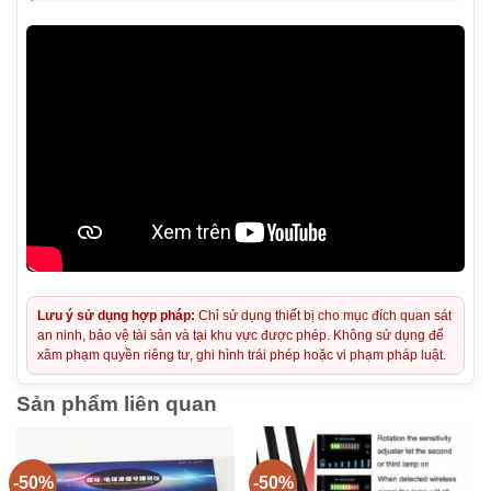
Lưu ý sử dụng hợp pháp:
Chỉ sử dụng thiết bị cho mục đích quan sát
an ninh, bảo vệ tài sản và tại khu vực được phép. Không sử dụng để
xâm phạm quyền riêng tư, ghi hình trái phép hoặc vi phạm pháp luật.
Sản phẩm liên quan
-50%
-50%