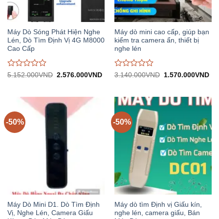
Máy Dò Sóng Phát Hiện Nghe
Máy dò mini cao cấp, giúp bạn
Lén, Dò Tìm Định Vị 4G M8000
kiểm tra camera ẩn, thiết bị
Cao Cấp
nghe lén
Được
Được
Giá
Giá
Giá
Gi
5.152.000
VND
2.576.000
VND
3.140.000
VND
1.570.000
VND
gốc:
hiện
gốc:
hiệ
đánh
đánh
5.152.000VND.
tại:
3.140.000VND.
tại:
giá
giá
2.576.000VND.
1.
0
0
trên
trên
5
5
-50%
-50%
Máy Dò Mini D1. Dò Tìm Định
Máy dò tìm Định vị Giấu kín,
Vị, Nghe Lén, Camera Giấu
nghe lén, camera giấu, Bán