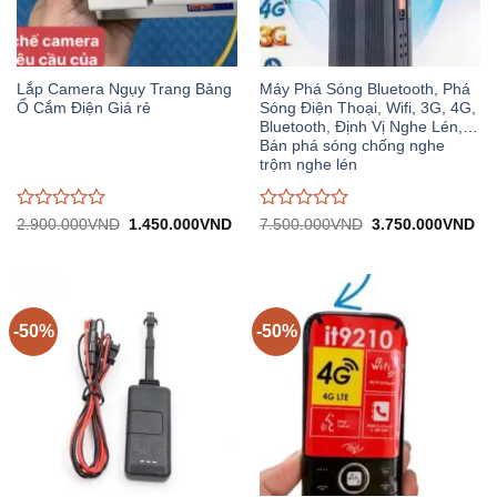
Lắp Camera Ngụy Trang Bảng
Máy Phá Sóng Bluetooth, Phá
Ổ Cắm Điện Giá rẻ
Sóng Điện Thoại, Wifi, 3G, 4G,
Bluetooth, Định Vị Nghe Lén,…
Bán phá sóng chống nghe
trộm nghe lén
Được
Được
Giá
Giá
Giá
Gi
2.900.000
VND
1.450.000
VND
7.500.000
VND
3.750.000
VND
gốc:
hiện
gốc:
hiệ
đánh
đánh
2.900.000VND.
tại:
7.500.000VND.
tại:
giá
giá
1.450.000VND.
3.
0
0
trên
trên
5
5
-50%
-50%