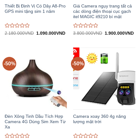
Thiết Bị Định Vị Có Dây A8-Pro
Giá Camera ngụy trang tất cả
GPS mini tặng sim 1 năm
các dòng điện thoại cục gạch
itel MAGIC it9210 bí mật
Được
Được
Giá
Giá
Giá
Gi
2.180.000
VND
1.090.000
VND
3.800.000
VND
1.900.000
VND
gốc:
hiện
gốc:
hiệ
đánh
đánh
2.180.000VND.
tại:
3.800.000VND.
tại:
giá
giá
1.090.000VND.
1.
0
0
trên
trên
5
5
-50%
-50%
Đèn Xông Tinh Dầu Tích Hợp
Camera xoay 360 4g năng
Camera 4G Dùng Sim Xem Từ
lượng mặt trời
Xa