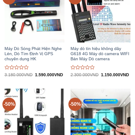
Máy Dò Sóng Phát Hiện Nghe
Máy dò tín hiệu không dây
Lén, Dò Tìm Định Vị GPS
G618 4G Máy dò camera WIFI
chuyên dụng HK
Bán Máy Dò camera
Được
Được
Giá
Giá
Giá
Gi
3.180.000
VND
1.590.000
VND
2.300.000
VND
1.150.000
VND
gốc:
hiện
gốc:
hiệ
đánh
đánh
3.180.000VND.
tại:
2.300.000VND.
tại:
giá
giá
1.590.000VND.
1.
0
0
trên
trên
5
5
-50%
-50%