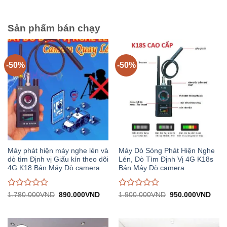
1.776.000VND.
950.
0
0
trên
trên
5
5
Sản phẩm bán chạy
-50%
-50%
Máy phát hiện máy nghe lén và
Máy Dò Sóng Phát Hiện Nghe
dò tìm Định vị Giấu kín theo dõi
Lén, Dò Tìm Định Vị 4G K18s
4G K18 Bán Máy Dò camera
Bán Máy Dò camera
Được
Được
Giá
Giá
Giá
Giá
1.780.000
VND
890.000
VND
1.900.000
VND
950.000
VND
gốc:
hiện
gốc:
hiện
đánh
đánh
1.780.000VND.
tại:
1.900.000VND.
tại:
giá
giá
890.000VND.
950.
0
0
trên
trên