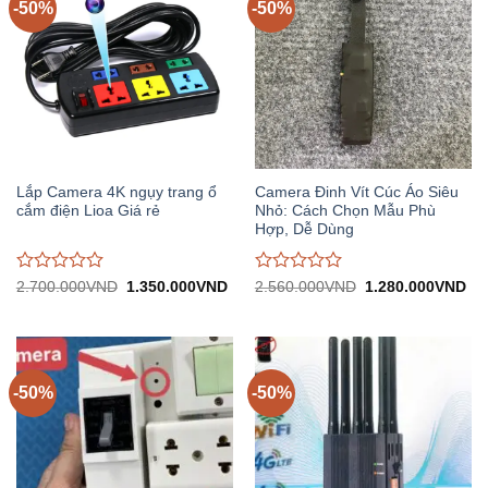
-50%
-50%
Lắp Camera 4K ngụy trang ổ
Camera Đinh Vít Cúc Áo Siêu
cắm điện Lioa Giá rẻ
Nhỏ: Cách Chọn Mẫu Phù
Hợp, Dễ Dùng
Được
Được
Giá
Giá
Giá
Gi
2.700.000
VND
1.350.000
VND
2.560.000
VND
1.280.000
VND
gốc:
hiện
gốc:
hiệ
đánh
đánh
2.700.000VND.
tại:
2.560.000VND.
tại:
giá
giá
1.350.000VND.
1.
0
0
trên
trên
5
5
-50%
-50%