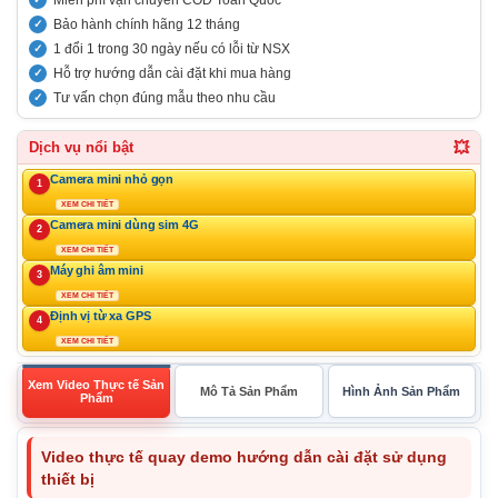
Miễn phí vận chuyển COD Toàn Quốc
Bảo hành chính hãng 12 tháng
1 đổi 1 trong 30 ngày nếu có lỗi từ NSX
Hỗ trợ hướng dẫn cài đặt khi mua hàng
Tư vấn chọn đúng mẫu theo nhu cầu
💥
Dịch vụ nổi bật
Camera mini nhỏ gọn
1
XEM CHI TIẾT
Camera mini dùng sim 4G
2
XEM CHI TIẾT
Máy ghi âm mini
3
XEM CHI TIẾT
Định vị từ xa GPS
4
XEM CHI TIẾT
Xem Video Thực tế Sản
Mô Tả Sản Phẩm
Hình Ảnh Sản Phẩm
Phẩm
Video thực tế quay demo hướng dẫn cài đặt sử dụng
thiết bị