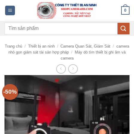
Bỏ
0
qua
nội
Tìm
dung
kiếm:
Trang chủ
/
Thiết bị an ninh
/
Camera Quan Sát, Giám Sát
/
camera
nhỏ gọn giám sát tài sản hợp pháp
/
Máy dò tìm thiết bị ghi âm và
camera
-50%