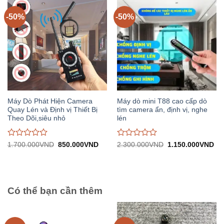
5
5
-50%
-50%
Máy Dò Phát Hiện Camera
Máy dò mini T88 cao cấp dò
Quay Lén và Định vị Thiết Bị
tìm camera ẩn, định vị, nghe
Theo Dõi,siêu nhỏ
lén
Được
Được
Giá
Giá
Giá
Gi
1.700.000
VND
850.000
VND
2.300.000
VND
1.150.000
VND
gốc:
hiện
gốc:
hiệ
đánh
đánh
1.700.000VND.
tại:
2.300.000VND.
tại:
giá
giá
850.000VND.
1.
0
0
trên
trên
5
5
Có thể bạn cần thêm