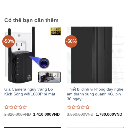
1.580.000VND.
tại:
1.700.000VND.
tại:
giá
giá
790.000VND.
850.
0
0
trên
trên
5
5
Có thể bạn cần thêm
-50%
-50%
Giá Camera ngụy trang Bộ
Thiết bị định vị không dây nghe
Kích Sóng wifi 1080P bí mật
âm thanh xung quanh 4G, pin
30 ngày
Được
Được
Giá
Giá
Giá
Gi
2.820.000
VND
1.410.000
VND
3.560.000
VND
1.780.000
VND
gốc:
hiện
gốc:
hiệ
đánh
đánh
2.820.000VND.
tại:
3.560.000VND.
tại:
giá
giá
1.410.000VND.
1.
0
0