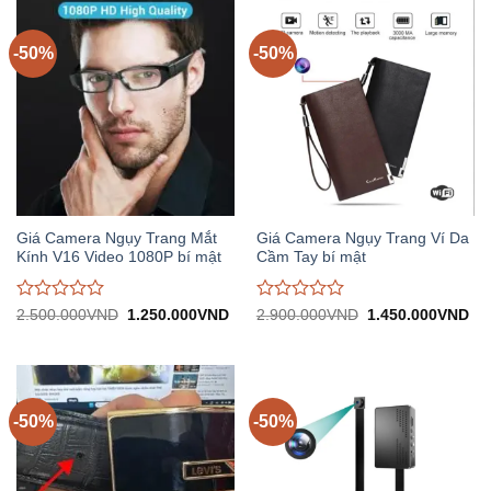
trên
trên
5
5
-50%
-50%
Giá Camera Ngụy Trang Mắt
Giá Camera Ngụy Trang Ví Da
Kính V16 Video 1080P bí mật
Cầm Tay bí mật
Được
Được
Giá
Giá
Giá
Gi
2.500.000
VND
1.250.000
VND
2.900.000
VND
1.450.000
VND
gốc:
hiện
gốc:
hiệ
đánh
đánh
2.500.000VND.
tại:
2.900.000VND.
tại:
giá
giá
1.250.000VND.
1.
0
0
trên
trên
5
5
-50%
-50%