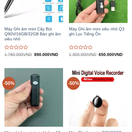
Máy Ghi âm mini Cây Bút
Máy Ghi âm mini siêu nhỏ Q3.
Q90V/16GB/32GB Bán ghi âm
ghi Lọc Tiếng Ồn
siêu nhỏ
Được
Được
Giá
Giá
Giá
Giá
1.780.000
VND
890.000
VND
1.300.000
VND
650.000
VND
gốc:
hiện
gốc:
hiện
đánh
đánh
1.780.000VND.
tại:
1.300.000VND.
tại:
giá
giá
890.000VND.
650.
0
0
trên
trên
5
5
-50%
-50%