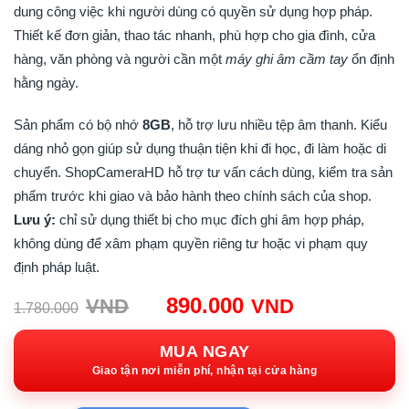
dung công việc khi người dùng có quyền sử dụng hợp pháp.
Thiết kế đơn giản, thao tác nhanh, phù hợp cho gia đình, cửa
hàng, văn phòng và người cần một
máy ghi âm cầm tay
ổn định
hằng ngày.
Sản phẩm có bộ nhớ
8GB
, hỗ trợ lưu nhiều tệp âm thanh. Kiểu
dáng nhỏ gọn giúp sử dụng thuận tiện khi đi học, đi làm hoặc di
chuyển. ShopCameraHD hỗ trợ tư vấn cách dùng, kiểm tra sản
phẩm trước khi giao và bảo hành theo chính sách của shop.
Lưu ý:
chỉ sử dụng thiết bị cho mục đích ghi âm hợp pháp,
không dùng để xâm phạm quyền riêng tư hoặc vi phạm quy
định pháp luật.
Giá
Giá
890.000
VND
VND
1.780.000
gốc:
hiện
1.780.000VND.
tại:
MUA NGAY
890.000VN
Giao tận nơi miễn phí, nhận tại cửa hàng