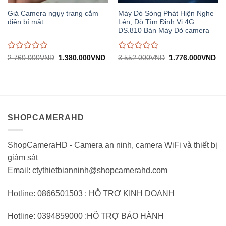
Giá Camera ngụy trang cắm
Máy Dò Sóng Phát Hiện Nghe
điện bí mật
Lén, Dò Tìm Định Vị 4G
DS.810 Bán Máy Dò camera
Được
Được
Giá
Giá
Giá
Gi
2.760.000
VND
1.380.000
VND
3.552.000
VND
1.776.000
VND
gốc:
hiện
gốc:
hiệ
đánh
đánh
2.760.000VND.
tại:
3.552.000VND.
tại:
giá
giá
1.380.000VND.
1.
0
0
trên
trên
5
5
SHOPCAMERAHD
ShopCameraHD - Camera an ninh, camera WiFi và thiết bị
giám sát
Email: ctythietbianninh@shopcamerahd.com
Hotline: 0866501503 : HỖ TRỢ KINH DOANH
Hotline: 0394859000 :HỖ TRỢ BẢO HÀNH