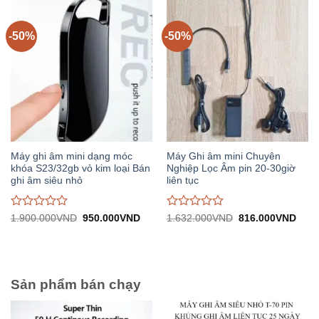
0
0
trên
trên
5
5
-50%
-50%
Máy ghi âm mini dạng móc
Máy Ghi âm mini Chuyên
khóa S23/32gb vỏ kim loại Bán
Nghiệp Lọc Âm pin 20-30giờ
ghi âm siêu nhỏ
liên tục
Được
Được
Giá
Giá
Giá
Giá
1.900.000
VND
950.000
VND
1.632.000
VND
816.000
VND
gốc:
hiện
gốc:
hiện
đánh
đánh
1.900.000VND.
tại:
1.632.000VND.
tại:
giá
giá
950.000VND.
816.
0
0
trên
trên
5
5
Sản phẩm bán chạy