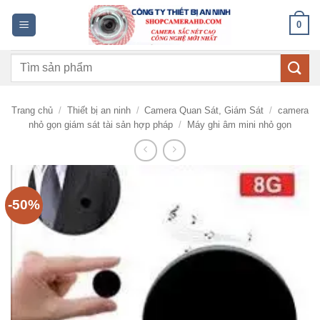
Bỏ
0
qua
nội
Tìm
dung
kiếm:
Trang chủ
/
Thiết bị an ninh
/
Camera Quan Sát, Giám Sát
/
camera
nhỏ gọn giám sát tài sản hợp pháp
/
Máy ghi âm mini nhỏ gọn
-50%