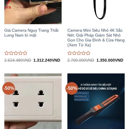
Giá Camera Ngụy Trang Thắt
Camera Mini Siêu Nhỏ 4K Sắc
Lưng Nam bí mật
Nét: Giải Pháp Giám Sát Nhỏ
Gọn Cho Gia Đình & Cửa Hàng
(Xem Từ Xa)
Được
Được
Giá
Giá
Giá
Gi
2.624.480
VND
1.312.240
VND
2.700.000
VND
1.350.000
VND
gốc:
hiện
gốc:
hiệ
đánh
đánh
2.624.480VND.
tại:
2.700.000VND.
tại:
giá
giá
1.312.240VND.
1.
0
0
trên
trên
5
5
-50%
-50%