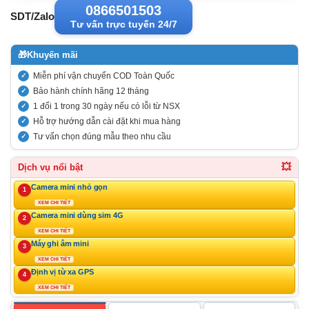
0866501503
SDT/Zalo
Tư vấn trực tuyến 24/7
🎁
Khuyến mãi
Miễn phí vận chuyển COD Toàn Quốc
Bảo hành chính hãng 12 tháng
1 đổi 1 trong 30 ngày nếu có lỗi từ NSX
Hỗ trợ hướng dẫn cài đặt khi mua hàng
Tư vấn chọn đúng mẫu theo nhu cầu
💥
Dịch vụ nổi bật
Camera mini nhỏ gọn
1
XEM CHI TIẾT
Camera mini dùng sim 4G
2
XEM CHI TIẾT
Máy ghi âm mini
3
XEM CHI TIẾT
Định vị từ xa GPS
4
XEM CHI TIẾT