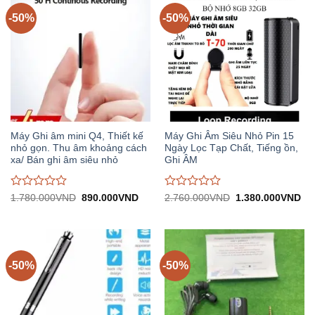
-50%
-50%
Máy Ghi âm mini Q4, Thiết kế
Máy Ghi Âm Siêu Nhỏ Pin 15
nhỏ gọn. Thu âm khoảng cách
Ngày Lọc Tạp Chất, Tiếng ồn,
xa/ Bán ghi âm siêu nhỏ
Ghi ÂM
Được
Được
Giá
Giá
Giá
Gi
1.780.000
VND
890.000
VND
2.760.000
VND
1.380.000
VND
gốc:
hiện
gốc:
hiệ
đánh
đánh
1.780.000VND.
tại:
2.760.000VND.
tại:
giá
giá
890.000VND.
1.
0
0
trên
trên
5
5
-50%
-50%