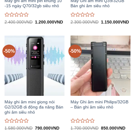
Máy ghi âm mini pin khủng 10
Máy Ghi âm mini Q39/32GB
-15 ngày Q70/32gb siêu nhỏ
Bán ghi âm siêu nhỏ
Được
Được
Giá
Giá
Giá
Gi
2.400.000
VND
1.200.000
VND
2.300.000
VND
1.150.000
VND
gốc:
hiện
gốc:
hiệ
đánh
đánh
2.400.000VND.
tại:
2.300.000VND.
tại:
giá
giá
1.200.000VND.
1.
0
0
trên
trên
5
5
-50%
-50%
Máy ghi âm mini giọng nói
Máy Ghi âm mini Philips/32GB
G2/32GB di động đa năng Bán
– Bán ghi âm siêu nhỏ
ghi âm siêu nhỏ
Được
Được
Giá
Giá
Giá
Giá
1.580.000
VND
790.000
VND
1.700.000
VND
850.000
VND
gốc:
hiện
gốc:
hiện
đánh
đánh