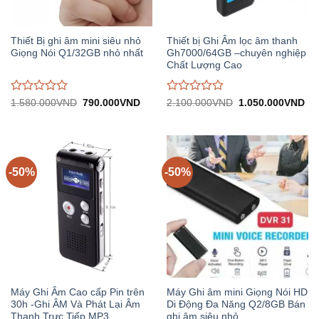
Thiết Bị ghi âm mini siêu nhỏ
Thiết bị Ghi Âm lọc âm thanh
Giọng Nói Q1/32GB nhỏ nhất
Gh7000/64GB –chuyên nghiệp
Chất Lượng Cao
Được
Được
Giá
Giá
Giá
Gi
1.580.000
VND
790.000
VND
2.100.000
VND
1.050.000
VND
gốc:
hiện
gốc:
hiệ
đánh
đánh
1.580.000VND.
tại:
2.100.000VND.
tại:
giá
giá
790.000VND.
1.
0
0
trên
trên
5
5
-50%
-50%
Máy Ghi Âm Cao cấp Pin trên
Máy Ghi âm mini Giọng Nói HD
30h -Ghi ÂM Và Phát Lại Âm
Di Động Đa Năng Q2/8GB Bán
Thanh Trực Tiếp MP3
ghi âm siêu nhỏ