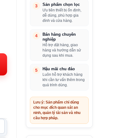
Sản phẩm chọn lọc
3
Ưu tiên thiết bị ổn định,
dễ dùng, phù hợp gia
đình và cửa hàng.
Bán hàng chuyên
4
nghiệp
iá
Hỗ trợ đặt hàng, giao
hàng và hướng dẫn sử
iện
dụng sau khi mua.
i:
.599.000VND.
Hậu mãi chu đáo
5
Luôn hỗ trợ khách hàng
khi cần tư vấn thêm trong
quá trình dùng.
Lưu ý: Sản phẩm chỉ dùng
cho mục đích quan sát an
ninh, quản lý tài sản và nhu
cầu hợp pháp.