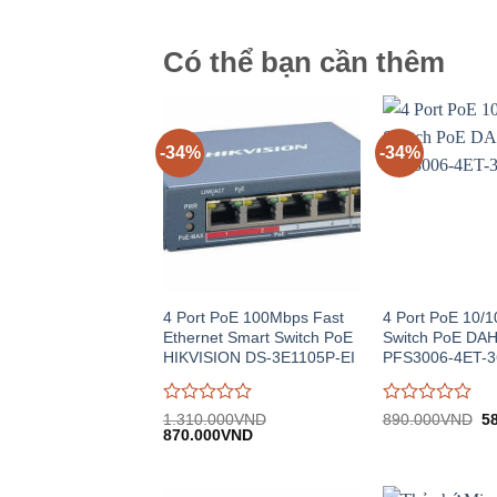
trên
trên
5
5
Có thể bạn cần thêm
-34%
-34%
4 Port PoE 100Mbps Fast
4 Port PoE 10/
Ethernet Smart Switch PoE
Switch PoE DA
HIKVISION DS-3E1105P-EI
PFS3006-4ET-3
Được
Được
Gi
1.310.000
VND
890.000
VND
5
Giá
Giá
gố
đánh
870.000
VND
đánh
gốc:
hiện
8
giá
giá
1.310.000VND.
tại:
0
0
870.000VND.
trên
trên