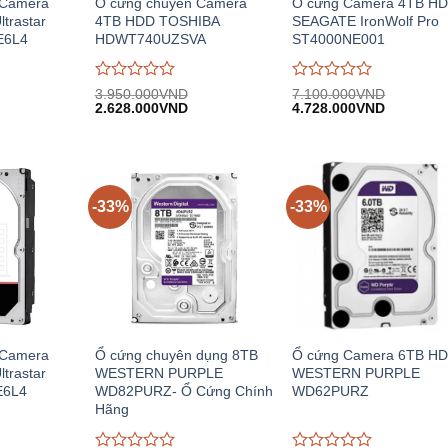
 Camera
Ổ cứng chuyên Camera
Ổ cứng Camera 4TB H
trastar
4TB HDD TOSHIBA
SEAGATE IronWolf Pro
E6L4
HDWT740UZSVA
ST4000NE001
Được
Được
3.950.000
VND
7.100.000
VND
Giá
Giá
Giá
Giá
Giá
đánh
2.628.000
VND
đánh
4.728.000
VND
hiện
gốc:
hiện
gốc:
hiện
giá
giá
.
tại:
3.950.000VND.
tại:
7.100.000VND.
tại:
0
0
10.992.000VND.
2.628.000VND.
4.728.00
trên
trên
5
5
-33%
-33%
 Camera
Ổ cứng chuyên dụng 8TB
Ổ cứng Camera 6TB H
trastar
WESTERN PURPLE
WESTERN PURPLE
E6L4
WD82PURZ- Ổ Cứng Chính
WD62PURZ
Hãng