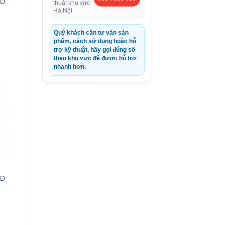
DD
thuật khu vực
Hà Nội
Quý khách cần tư vấn sản
phẩm, cách sử dụng hoặc hỗ
trợ kỹ thuật, hãy gọi đúng số
theo khu vực để được hỗ trợ
nhanh hơn.
0VND.
DD