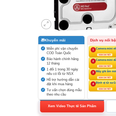
🎁
Khuyến mãi
Dịch vụ nổi bậ
Miễn phí vận chuyển
Camera mini n
1
COD Toàn Quốc
XEM CHI TIẾT
Bảo hành chính hãng
Camera mini d
2
12 tháng
XEM CHI TIẾT
1 đổi 1 trong 30 ngày
Máy ghi âm mi
3
nếu có lỗi từ NSX
XEM CHI TIẾT
Hỗ trợ hướng dẫn cài
Định vị từ xa 
đặt khi mua hàng
4
Tư vấn chọn đúng mẫu
XEM CHI TIẾT
theo nhu cầu
Xem Video Thực tế Sản Phẩm