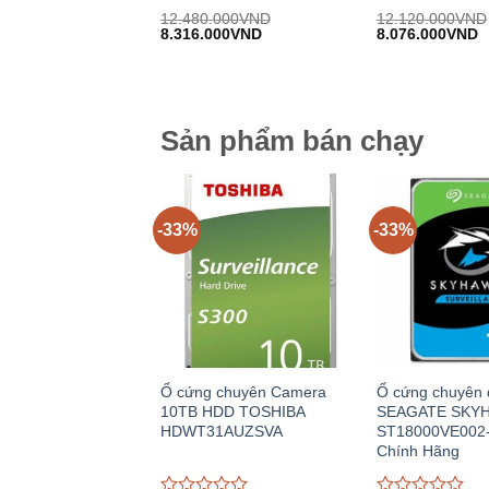
Được
Được
12.480.000
VND
12.120.000
VND
Giá
Giá
Giá
G
đánh
8.316.000
VND
đánh
8.076.000
VND
gốc:
hiện
gốc:
h
giá
giá
12.480.000VND.
tại:
12.120.000VND
tạ
0
0
8.316.000VND.
8
trên
trên
5
5
Sản phẩm bán chạy
-33%
-33%
Ổ cứng chuyên Camera
Ổ cứng chuyên
10TB HDD TOSHIBA
SEAGATE SKY
HDWT31AUZSVA
ST18000VE002
Chính Hãng