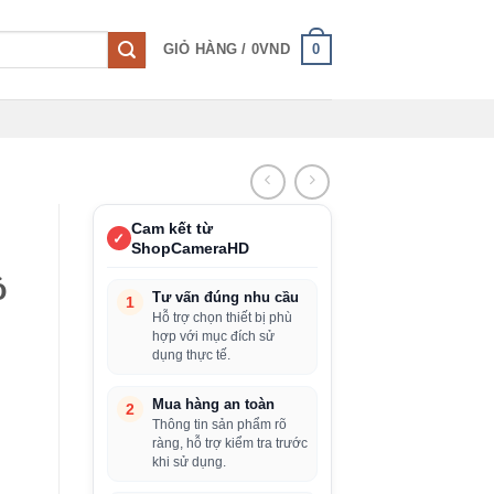
0
GIỎ HÀNG /
0
VND
Cam kết từ
✓
ShopCameraHD
ỏ
Tư vấn đúng nhu cầu
1
Hỗ trợ chọn thiết bị phù
hợp với mục đích sử
dụng thực tế.
Mua hàng an toàn
2
Thông tin sản phẩm rõ
ràng, hỗ trợ kiểm tra trước
khi sử dụng.