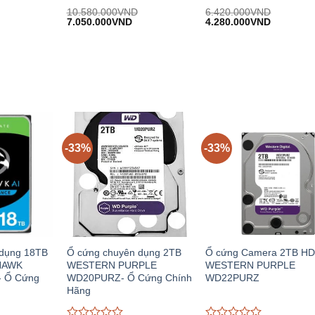
Được
Được
10.580.000
VND
6.420.000
VND
iá
Giá
Giá
Giá
Giá
đánh
7.050.000
VND
đánh
4.280.000
VND
iện
gốc:
hiện
gốc:
hiện
giá
giá
.
i:
10.580.000VND.
tại:
6.420.000VND.
tại:
0
0
.076.000VND.
7.050.000VND.
4.280.00
trên
trên
5
5
-33%
-33%
 dụng 18TB
Ổ cứng chuyên dụng 2TB
Ổ cứng Camera 2TB H
HAWK
WESTERN PURPLE
WESTERN PURPLE
- Ổ Cứng
WD20PURZ- Ổ Cứng Chính
WD22PURZ
Hãng