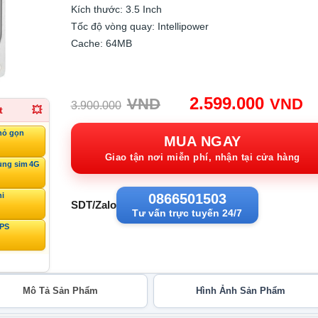
Kích thước: 3.5 Inch
Tốc độ vòng quay: Intellipower
Cache: 64MB
Giá
G
2.599.000
VND
VND
3.900.000
t
💥
gốc:
h
hỏ gọn
3.900.000VND.
tạ
MUA NGAY
2
Giao tận nơi miễn phí, nhận tại cửa hàng
ùng sim 4G
ni
0866501503
SDT/Zalo
Tư vấn trực tuyến 24/7
GPS
Mô Tả Sản Phẩm
Hình Ảnh Sản Phẩm