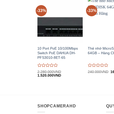
5
5
-33%
-33%
10 Port PoE 10/100Mbps
Thẻ nhớ Micro
Switch PoE DAHUA DH-
64GB – Hàng C
PFS3010-8ET-65
Được
Được
Gi
2.280.000
VND
240.000
VND
1
Giá
Giá
gố
đánh
1.520.000
VND
đánh
gốc:
hiện
2
giá
giá
2.280.000VND.
tại:
0
0
1.520.000VND.
trên
trên
5
5
SHOPCAMERAHD
QUY