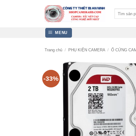
Bỏ
qua
Tìm
kiếm:
nội
dung
MENU
Trang chủ
/
PHỤ KIỆN CAMERA
/
Ổ CỨNG CA
-33%