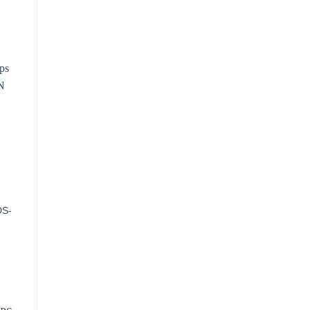
DS-
D.