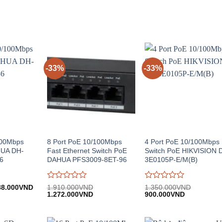
trên
trên
5
5
-33%
-33%
100Mbps
8 Port PoE 10/100Mbps
4 Port PoE 10/100Mbps
HUA DH-
Fast Ethernet Switch PoE
Switch PoE HIKVISION 
6
DAHUA PFS3009-8ET-96
3E0105P-E/M(B)
Được
Được
á
Giá
88.000
VND
1.910.000
VND
1.350.000
VND
c:
hiện
Giá
Giá
Giá
Giá
đánh
1.272.000
VND
đánh
900.000
VND
90.000VND.
tại:
gốc:
hiện
gốc:
hiện
giá
giá
588.000VND.
1.910.000VND.
tại:
1.350.000VND.
tại:
0
0
1.272.000VND.
900.000VN
trên
trên