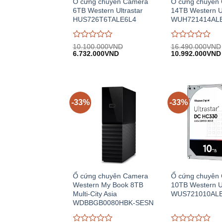
Ổ cứng chuyên Camera
Ổ cứng chuyên
6TB Western Ultrastar
14TB Western Ul
HUS726T6TALE6L4
WUH721414AL
Được
Được
10.100.000
VND
16.490.000
VND
Giá
Giá
Giá
đánh
6.732.000
VND
đánh
10.992.000
VND
gốc:
hiện
gốc:
giá
giá
10.100.000VND.
tại:
16.490.000VND
0
0
6.732.000VND.
trên
trên
5
5
-33%
-33%
Ổ cứng chuyên Camera
Ổ cứng chuyên
Western My Book 8TB
10TB Western Ul
Multi-City Asia
WUS721010AL
WDBBGB0080HBK-SESN