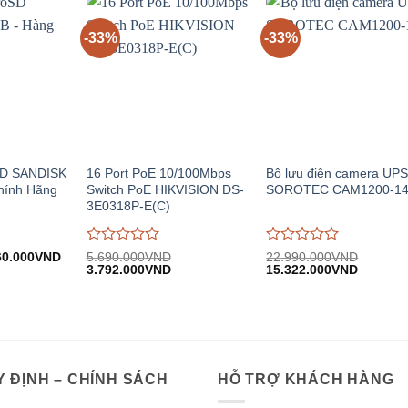
5
5
-33%
-33%
SD SANDISK
16 Port PoE 10/100Mbps
Bộ lưu điện camera UP
hính Hãng
Switch PoE HIKVISION DS-
SOROTEC CAM1200-1
3E0318P-E(C)
Được
Được
á
Giá
60.000
VND
5.690.000
VND
22.990.000
VND
c:
hiện
Giá
Giá
Giá
Giá
đánh
3.792.000
VND
đánh
15.322.000
VND
40.000VND.
tại:
gốc:
hiện
gốc:
hiện
giá
giá
160.000VND.
5.690.000VND.
tại:
22.990.000VND.
tại:
0
0
3.792.000VND.
15.322.
trên
trên
5
5
 ĐỊNH – CHÍNH SÁCH
HỖ TRỢ KHÁCH HÀNG