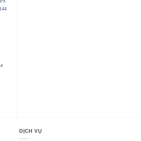
S
44
000VND.
DỊCH VỤ