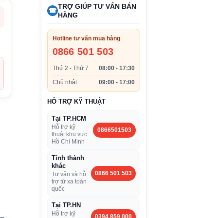
TRỢ GIÚP TƯ VẤN BÁN
☎
HÀNG
Hotline tư vấn mua hàng
0866 501 503
Thứ 2 - Thứ 7
08:00 - 17:30
Chủ nhật
09:00 - 17:00
HỖ TRỢ KỸ THUẬT
Tại TP.HCM
Hỗ trợ kỹ
0866501503
thuật khu vực
Hồ Chí Minh
Tỉnh thành
khác
0866 501 503
Tư vấn và hỗ
trợ từ xa toàn
quốc
Tại TP.HN
Hỗ trợ kỹ
0394 859 000