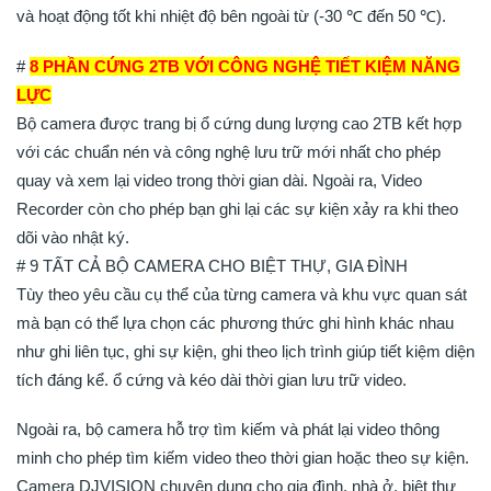
và hoạt động tốt khi nhiệt độ bên ngoài từ (-30 ℃ đến 50 ℃).
#
8 PHẦN CỨNG 2TB VỚI CÔNG NGHỆ TIẾT KIỆM NĂNG
LỰC
Bộ camera được trang bị ổ cứng dung lượng cao 2TB kết hợp
với các chuẩn nén và công nghệ lưu trữ mới nhất cho phép
quay và xem lại video trong thời gian dài. Ngoài ra, Video
Recorder còn cho phép bạn ghi lại các sự kiện xảy ra khi theo
dõi vào nhật ký.
# 9 TẤT CẢ BỘ CAMERA CHO BIỆT THỰ, GIA ĐÌNH
Tùy theo yêu cầu cụ thể của từng camera và khu vực quan sát
mà bạn có thể lựa chọn các phương thức ghi hình khác nhau
như ghi liên tục, ghi sự kiện, ghi theo lịch trình giúp tiết kiệm diện
tích đáng kể. ổ cứng và kéo dài thời gian lưu trữ video.
Ngoài ra, bộ camera hỗ trợ tìm kiếm và phát lại video thông
minh cho phép tìm kiếm video theo thời gian hoặc theo sự kiện.
Camera DJVISION chuyên dụng cho gia đình, nhà ở, biệt thự