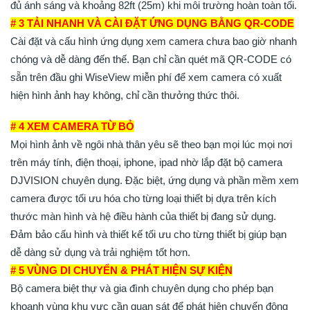
đủ ánh sáng và khoảng 82ft (25m) khi môi trường hoàn toàn tối.
# 3 TẢI NHANH VÀ CÀI ĐẶT ỨNG DỤNG BẰNG QR-CODE
Cài đặt và cấu hình ứng dụng xem camera chưa bao giờ nhanh
chóng và dễ dàng đến thế. Bạn chỉ cần quét mã QR-CODE có
sẵn trên đầu ghi WiseView miễn phí để xem camera có xuất
hiện hình ảnh hay không, chỉ cần thưởng thức thôi.
# 4 XEM CAMERA TỪ BỎ
Mọi hình ảnh về ngôi nhà thân yêu sẽ theo bạn mọi lúc mọi nơi
trên máy tính, điện thoại, iphone, ipad nhờ lắp đặt bộ camera
DJVISION chuyên dụng. Đặc biệt, ứng dụng và phần mềm xem
camera được tối ưu hóa cho từng loại thiết bị dựa trên kích
thước màn hình và hệ điều hành của thiết bị đang sử dụng.
Đảm bảo cấu hình và thiết kế tối ưu cho từng thiết bị giúp bạn
dễ dàng sử dụng và trải nghiệm tốt hơn.
# 5 VÙNG DI CHUYỂN & PHÁT HIỆN SỰ KIỆN
Bộ camera biệt thự và gia đình chuyên dụng cho phép bạn
khoanh vùng khu vực cần quan sát để phát hiện chuyển động