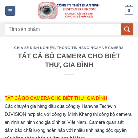
Bỏ
0
qua
nội
Tìm
dung
kiếm:
CHIA SẺ KINH NGHIỆM
,
THÔNG TIN HẰNG NGÀY VỀ CAMERA
TẤT CẢ BỘ CAMERA CHO BIỆT
THỰ, GIA ĐÌNH
TẤT CẢ BỘ CAMERA CHO BIỆT THỰ, GIA ĐÌNH
Các chuyên gia hàng đầu của công ty Hanwha Techwin
DJVISION hợp tác với công ty Minh Khang thi công bộ camera
an ninh an ninh cho gia đình tại Việt Nam. Camera quan sát
đảm bảo chất lượng hoàn hảo với nhiều tính năng độc quyền