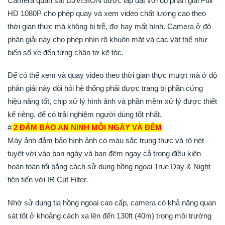
Camera quan sát DJVISION được lắp đặt với độ phân giải Full
HD 1080P cho phép quay và xem video chất lượng cao theo
thời gian thực mà không bị trễ, đơ hay mất hình. Camera ở độ
phân giải này cho phép nhìn rõ khuôn mặt và các vật thể như
biển số xe đến từng chân tơ kẽ tóc.
Để có thể xem và quay video theo thời gian thực mượt mà ở độ
phân giải này đòi hỏi hệ thống phải được trang bị phần cứng
hiệu năng tốt, chip xử lý hình ảnh và phần mềm xử lý được thiết
kế riêng. để có trải nghiệm người dùng tốt nhất.
#
2 ĐẢM BẢO AN NINH MỖI NGÀY VÀ ĐÊM
Máy ảnh đảm bảo hình ảnh có màu sắc trung thực và rõ nét
tuyệt vời vào ban ngày và ban đêm ngay cả trong điều kiện
hoàn toàn tối bằng cách sử dụng hồng ngoại True Day & Night
tiên tiến với IR Cut Filter.
Nhờ sử dụng tia hồng ngoại cao cấp, camera có khả năng quan
sát tốt ở khoảng cách xa lên đến 130ft (40m) trong môi trường