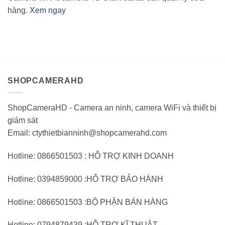
hàng.
Xem ngay
SHOPCAMERAHD
ShopCameraHD - Camera an ninh, camera WiFi và thiết bị
giám sát
Email: ctythietbianninh@shopcamerahd.com
Hotline: 0866501503 : HỖ TRỢ KINH DOANH
Hotline: 0394859000 :HỖ TRỢ BẢO HÀNH
Hotline: 0866501503 :BỘ PHẬN BÁN HÀNG
Hotline: 0794879439 :HỖ TRỢ KĨ THUẬT