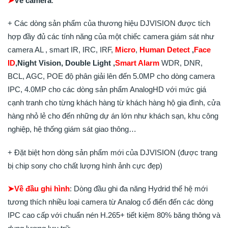
➤
Về camera
:
+ Các dòng sản phẩm của thương hiệu DJVISION được tích
hợp đầy đủ các tính năng của một chiếc camera giám sát như
camera AL , smart IR, IRC, IRF,
Micro
,
Human Detect
,
Face
ID
,
Night Vision, Double Light ,
Smart Alarm
WDR, DNR,
BCL, AGC, POE độ phân giải lên đến 5.0MP cho dòng camera
IPC, 4.0MP cho các dòng sản phẩm AnalogHD với mức giá
cạnh tranh cho từng khách hàng từ khách hàng hộ gia đình, cửa
hàng nhỏ lẻ cho đến những dự án lớn như khách sạn, khu công
nghiệp, hệ thống giám sát giao thông…
+ Đặt biệt hơn dòng sản phẩm mới của DJVISION (được trang
bị chip sony cho chất lượng hình ảnh cực đẹp)
➤Về đầu ghi hình
: Dòng đầu ghi đa năng Hydrid thế hệ mới
tương thích nhiều loại camera từ Analog cổ điển đến các dòng
IPC cao cấp với chuẩn nén H.265+ tiết kiệm 80% băng thông và