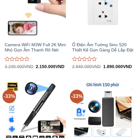
Camera WiFi M3W Full 2K Mini
Ổ Điện Âm Tường Sino S20
Nhỏ Gọn Âm Thanh Rõ Nét
Thiết Kế Gọn Gàng Dễ Lắp Đặt
Được
Được
Giá
Giá
Giá
Gi
3.230.000
VND
2.150.000
VND
2.840.000
VND
1.890.000
VND
gốc:
hiện
gốc:
hiệ
đánh
đánh
3.230.000VND.
tại:
2.840.000VND.
tại:
giá
giá
2.150.000VND.
1.
0
0
trên
trên
5
5
-33%
-33%