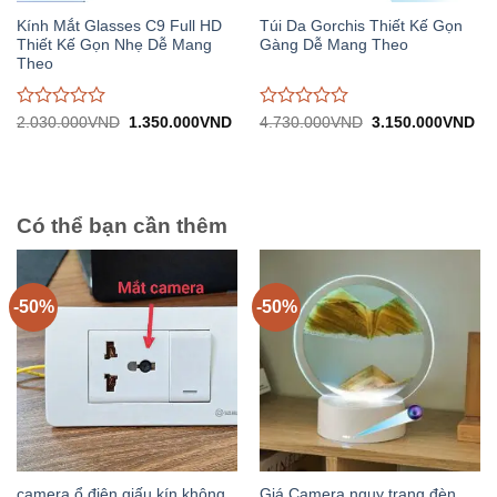
Kính Mắt Glasses C9 Full HD
Túi Da Gorchis Thiết Kế Gọn
Thiết Kế Gọn Nhẹ Dễ Mang
Gàng Dễ Mang Theo
Theo
Được
Được
Giá
Giá
Giá
Gi
2.030.000
VND
1.350.000
VND
4.730.000
VND
3.150.000
VND
gốc:
hiện
gốc:
hiệ
đánh
đánh
2.030.000VND.
tại:
4.730.000VND.
tại:
giá
giá
1.350.000VND.
3.
0
0
trên
trên
5
5
Có thể bạn cần thêm
-50%
-50%
camera ổ điện giấu kín không
Giá Camera ngụy trang đèn