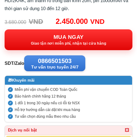
HD/2K/4K, âm thanh rõ trong bán kính 20m, pin 10000mAh và
thời gian sử dụng 10 đến 12 giờ.
Giá
Giá
2.450.000
VND
VND
3.680.000
gốc:
hiện
3.680.000VND.
tại:
MUA NGAY
2.450.00
Giao tận nơi miễn phí, nhận tại cửa hàng
0866501503
SDT/Zalo
Tư vấn trực tuyến 24/7
🎁
Khuyến mãi
Miễn phí vận chuyển COD Toàn Quốc
Bảo hành chính hãng 12 tháng
1 đổi 1 trong 30 ngày nếu có lỗi từ NSX
Hỗ trợ hướng dẫn cài đặt khi mua hàng
Tư vấn chọn đúng mẫu theo nhu cầu
💥
Dịch vụ nổi bật