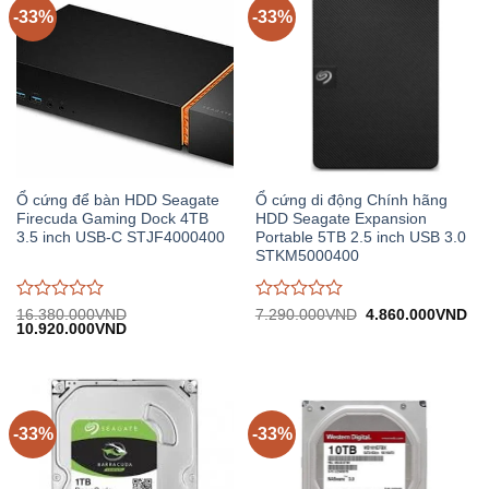
-33%
-33%
Ổ cứng để bàn HDD Seagate
Ổ cứng di động Chính hãng
Firecuda Gaming Dock 4TB
HDD Seagate Expansion
3.5 inch USB-C STJF4000400
Portable 5TB 2.5 inch USB 3.0
STKM5000400
Được
Được
Giá
Gi
16.380.000
VND
7.290.000
VND
4.860.000
VND
Giá
Giá
gốc:
hiệ
10.920.000
VND
đánh
đánh
gốc:
hiện
7.290.000VND.
tại:
giá
giá
16.380.000VND.
tại:
4.
0
0
10.920.000VND.
trên
trên
5
5
-33%
-33%