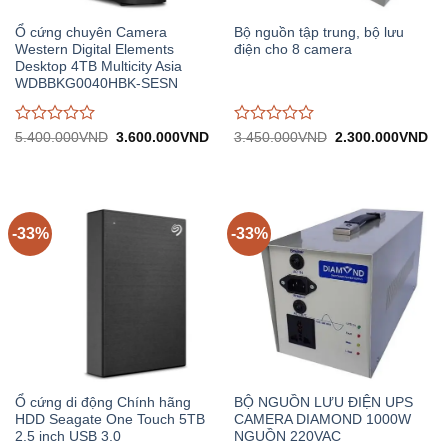
Ổ cứng chuyên Camera
Bộ nguồn tập trung, bộ lưu
Western Digital Elements
điện cho 8 camera
Desktop 4TB Multicity Asia
WDBBKG0040HBK-SESN
Được
Được
Giá
Giá
Giá
Gi
5.400.000
VND
3.600.000
VND
3.450.000
VND
2.300.000
VND
gốc:
hiện
gốc:
hiệ
đánh
đánh
5.400.000VND.
tại:
3.450.000VND.
tại:
giá
giá
3.600.000VND.
2.
0
0
trên
trên
5
5
-33%
-33%
Ổ cứng di động Chính hãng
BỘ NGUỒN LƯU ĐIỆN UPS
HDD Seagate One Touch 5TB
CAMERA DIAMOND 1000W
2.5 inch USB 3.0
NGUỒN 220VAC