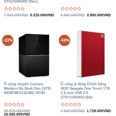
STKZ5000400 (Đen)
Được
Được
Giá
Giá
Giá
Gi
7.830.000
VND
5.220.000
VND
5.850.000
VND
3.900.000
VND
gốc:
hiện
gốc:
hiệ
đánh
đánh
7.830.000VND.
tại:
5.850.000VND.
tại:
giá
giá
5.220.000VND.
3.
0
0
trên
trên
5
5
-33%
-34%
Ổ cứng chuyên Camera
Ổ cứng di động Chính hãng
Western My Book Duo 24TB
HDD Seagate One Touch 1TB
WDBFBE0240JBK-SESN
2.5 inch USB 3.0
STKY1000403 (Đỏ)
Được
Được
Giá
Gi
39.870.000
VND
2.600.000
VND
1.728.000
VND
Giá
Giá
gốc:
hiệ
26.580.000
VND
đánh
đánh