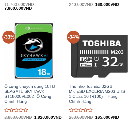
Được
Được
Giá
Giá
11.700.000
VND
240.000
VND
160.000
VND
Giá
Giá
gốc:
hiện
7.800.000
VND
đánh
đánh
gốc:
hiện
240.000VND.
tại:
giá
giá
11.700.000VND.
tại:
160.0
0
0
7.800.000VND.
trên
trên
5
5
-33%
-34%
Ổ cứng chuyên dụng 18TB
Thẻ nhớ Toshiba 32GB
SEAGATE SKYHAWK
MicroSD EXCERIA M203 UHS-
ST18000VE002- Ổ Cứng
1 Class 10 (R100) – Hàng
Chính Hãng
Chính Hãng
Được
Được
Giá
Giá
Giá
Giá
2.880.000
VND
1.920.000
VND
250.000
VND
165.000
VND
gốc:
hiện
gốc:
hiện
đánh
đánh
2.880.000VND.
tại:
250.000VND.
tại:
giá
giá
1.920.000VND.
165.0
0
0