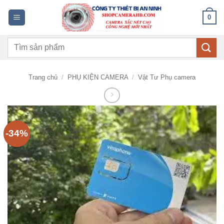
Bỏ
0
qua
nội
Tìm
dung
kiếm:
Trang chủ
/
PHỤ KIỆN CAMERA
/
Vật Tư Phụ camera
-34%