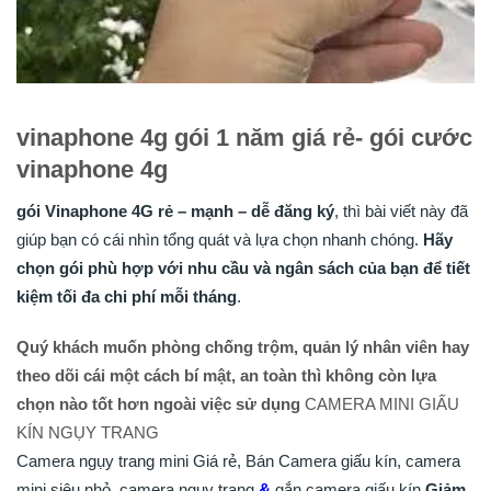
vinaphone 4g gói 1 năm giá rẻ- gói cước
vinaphone 4g
gói Vinaphone 4G rẻ – mạnh – dễ đăng ký
, thì bài viết này đã
giúp bạn có cái nhìn tổng quát và lựa chọn nhanh chóng.
Hãy
chọn gói phù hợp với nhu cầu và ngân sách của bạn để tiết
kiệm tối đa chi phí mỗi tháng
.
Quý khách muốn phòng chống trộm, quản lý nhân viên hay
theo dõi cái một cách bí mật, an toàn thì không còn lựa
chọn nào tốt hơn ngoài việc sử dụng
CAMERA MINI GIẤU
KÍN NGỤY TRANG
Camera ngụy trang mini Giá rẻ, Bán Camera giấu kín, camera
mini siêu nhỏ, camera ngụy trang
&
gắn camera giấu kín
Giảm