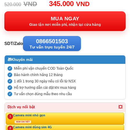
Giá
Giá
345.000
VND
VND
520.000
gốc:
hiện
520.000VND.
tại:
MUA NGAY
345.000VND
Giao tận nơi miễn phí, nhận tại cửa hàng
0866501503
SDT/Zalo
Tư vấn trực tuyến 24/7
🎁
Khuyến mãi
Miễn phí vận chuyển COD Toàn Quốc
Bảo hành chính hãng 12 tháng
1 đổi 1 trong 30 ngày nếu có lỗi từ NSX
Hỗ trợ hướng dẫn cài đặt khi mua hàng
Tư vấn chọn đúng mẫu theo nhu cầu
💥
Dịch vụ nổi bật
Camera mini nhỏ gọn
1
XEM CHI TIẾT
Camera mini dùng sim 4G
2