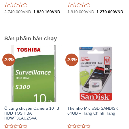
Được
Được
Giá
Giá
Giá
Gi
2.740.000
VND
1.820.160
VND
1.910.000
VND
1.270.000
VND
gốc:
hiện
gốc:
hiệ
đánh
đánh
2.740.000VND.
tại:
1.910.000VND.
tại:
giá
giá
1.820.160VND.
1.
0
0
trên
trên
5
5
Sản phẩm bán chạy
-33%
-33%
Ổ cứng chuyên Camera 10TB
Thẻ nhớ MicroSD SANDISK
HDD TOSHIBA
64GB – Hàng Chính Hãng
HDWT31AUZSVA