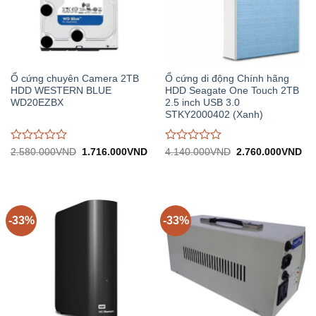
Ổ cứng chuyên Camera 2TB
Ổ cứng di động Chính hãng
HDD WESTERN BLUE
HDD Seagate One Touch 2TB
WD20EZBX
2.5 inch USB 3.0
STKY2000402 (Xanh)
Được
Được
Giá
Giá
Giá
Gi
2.580.000
VND
1.716.000
VND
4.140.000
VND
2.760.000
VND
gốc:
hiện
gốc:
hiệ
đánh
đánh
2.580.000VND.
tại:
4.140.000VND.
tại:
giá
giá
1.716.000VND.
2.
0
0
trên
trên
5
5
-33%
-33%