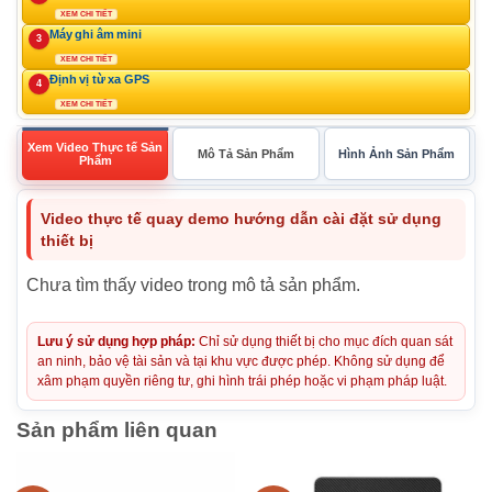
XEM CHI TIẾT
Máy ghi âm mini
3
XEM CHI TIẾT
Định vị từ xa GPS
4
XEM CHI TIẾT
Xem Video Thực tế Sản
Mô Tả Sản Phẩm
Hình Ảnh Sản Phẩm
Phẩm
Video thực tế quay demo hướng dẫn cài đặt sử dụng
thiết bị
Chưa tìm thấy video trong mô tả sản phẩm.
Lưu ý sử dụng hợp pháp:
Chỉ sử dụng thiết bị cho mục đích quan sát
an ninh, bảo vệ tài sản và tại khu vực được phép. Không sử dụng để
xâm phạm quyền riêng tư, ghi hình trái phép hoặc vi phạm pháp luật.
Sản phẩm liên quan