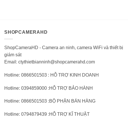
gốc:
hiện
2.600.000VND.
tại:
giá
giá
39.870.000VND.
tại:
1.
0
0
26.580.000VND.
trên
trên
5
5
SHOPCAMERAHD
ShopCameraHD - Camera an ninh, camera WiFi và thiết bị
giám sát
Email: ctythietbianninh@shopcamerahd.com
Hotline: 0866501503 : HỖ TRỢ KINH DOANH
Hotline: 0394859000 :HỖ TRỢ BẢO HÀNH
Hotline: 0866501503 :BỘ PHẬN BÁN HÀNG
Hotline: 0794879439 :HỖ TRỢ KĨ THUẬT