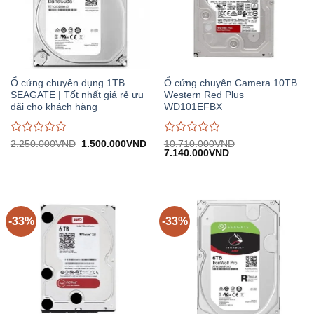
Ổ cứng chuyên dụng 1TB
Ổ cứng chuyên Camera 10TB
SEAGATE | Tốt nhất giá rẻ ưu
Western Red Plus
đãi cho khách hàng
WD101EFBX
Được
Được
Giá
Giá
2.250.000
VND
1.500.000
VND
10.710.000
VND
gốc:
hiện
Giá
Giá
7.140.000
VND
đánh
đánh
2.250.000VND.
tại:
gốc:
hiện
giá
giá
1.500.000VND.
10.710.000VND.
tại:
0
0
7.140.000VND.
trên
trên
5
5
-33%
-33%