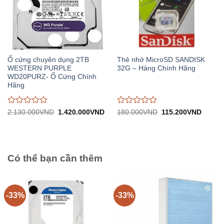
Ổ cứng chuyên dụng 2TB
Thẻ nhớ MicroSD SANDISK
WESTERN PURPLE
32G – Hàng Chính Hãng
WD20PURZ- Ổ Cứng Chính
Hãng
Được
Được
Giá
Giá
Giá
Giá
2.130.000
VND
1.420.000
VND
180.000
VND
115.200
VND
gốc:
hiện
gốc:
hiện
đánh
đánh
2.130.000VND.
tại:
180.000VND.
tại:
giá
giá
1.420.000VND.
115.20
0
0
trên
trên
5
5
Có thể bạn cần thêm
-33%
-33%