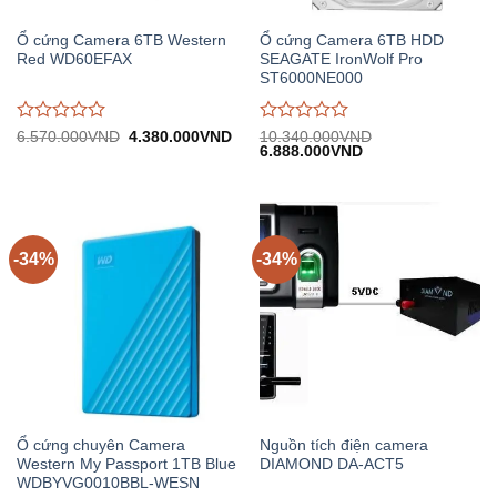
Ổ cứng Camera 6TB Western
Ổ cứng Camera 6TB HDD
Red WD60EFAX
SEAGATE IronWolf Pro
ST6000NE000
Được
Được
Giá
Giá
6.570.000
VND
4.380.000
VND
10.340.000
VND
gốc:
hiện
Giá
Giá
6.888.000
VND
đánh
đánh
6.570.000VND.
tại:
gốc:
hiện
giá
giá
4.380.000VND.
10.340.000VND.
tại:
0
0
6.888.000VND.
trên
trên
5
5
-34%
-34%
Ổ cứng chuyên Camera
Nguồn tích điện camera
Western My Passport 1TB Blue
DIAMOND DA-ACT5
WDBYVG0010BBL-WESN