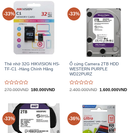
trên
trên
5
5
-33%
-33%
Thẻ nhớ 32G HIKVISION HS-
Ổ cứng Camera 2TB HDD
TF-C1 -Hàng Chính Hãng
WESTERN PURPLE
WD22PURZ
Được
Được
Giá
Giá
Giá
Gi
270.000
VND
180.000
VND
2.400.000
VND
1.600.000
VND
gốc:
hiện
gốc:
hiệ
đánh
đánh
270.000VND.
tại:
2.400.000VND.
tại:
giá
giá
180.000VND.
1.
0
0
trên
trên
5
5
-33%
-36%