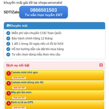
khuyến mãi giá tốt tại shopcamerahd
0866501503
SDT/Zalo
Tư vấn trực tuyến 24/7
🎁
Khuyến mãi
Miễn phí vận chuyển COD Toàn Quốc
Bảo hành chính hãng 12 tháng
1 đổi 1 trong 30 ngày nếu có lỗi từ NSX
Hỗ trợ hướng dẫn cài đặt khi mua hàng
Tư vấn chọn đúng mẫu theo nhu cầu
💥
Dịch vụ nổi bật
Camera mini nhỏ gọn
1
XEM CHI TIẾT
Camera mini dùng sim 4G
2
XEM CHI TIẾT
Máy ghi âm mini
3
XEM CHI TIẾT
Định vị từ xa GPS
4
XEM CHI TIẾT