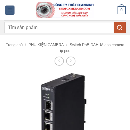
Bỏ
0
qua
nội
Tìm
dung
kiếm:
Trang chủ
/
PHỤ KIỆN CAMERA
/
Switch PoE DAHUA cho camera
ip poe