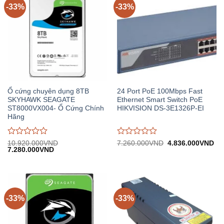
-33%
-33%
Ổ cứng chuyên dụng 8TB
24 Port PoE 100Mbps Fast
SKYHAWK SEAGATE
Ethernet Smart Switch PoE
ST8000VX004- Ổ Cứng Chính
HIKVISION DS-3E1326P-EI
Hãng
Được
Được
Giá
Gi
10.920.000
VND
7.260.000
VND
4.836.000
VND
Giá
Giá
gốc:
hiệ
7.280.000
VND
đánh
đánh
gốc:
hiện
7.260.000VND.
tại:
giá
giá
10.920.000VND.
tại:
4.
0
0
7.280.000VND.
trên
trên
5
5
-33%
-33%