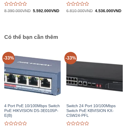
Được
Được
Giá
Giá
Giá
Gi
8.390.000
VND
5.592.000
VND
6.810.000
VND
4.536.000
VND
gốc:
hiện
gốc:
hiệ
đánh
đánh
8.390.000VND.
tại:
6.810.000VND.
tại:
giá
giá
5.592.000VND.
4.
0
0
trên
trên
5
5
Có thể bạn cần thêm
-33%
-33%
4 Port PoE 10/100Mbps Switch
Switch 24 Port 10/100Mbps
PoE HIKVISION DS-3E0105P-
Switch PoE KBVISION KX-
E(B)
CSW24-PFL