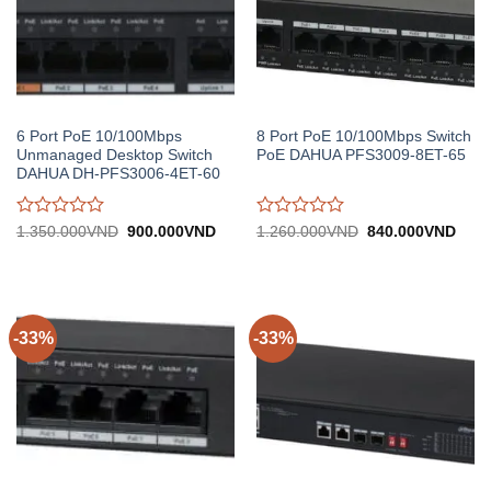
6 Port PoE 10/100Mbps
8 Port PoE 10/100Mbps Switch
Unmanaged Desktop Switch
PoE DAHUA PFS3009-8ET-65
DAHUA DH-PFS3006-4ET-60
Được
Được
Giá
Giá
Giá
Giá
1.350.000
VND
900.000
VND
1.260.000
VND
840.000
VND
gốc:
hiện
gốc:
hiện
đánh
đánh
1.350.000VND.
tại:
1.260.000VND.
tại:
giá
giá
900.000VND.
840.
0
0
trên
trên
5
5
-33%
-33%