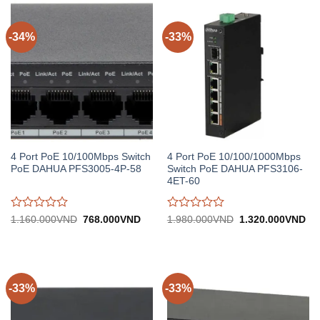
-34%
-33%
4 Port PoE 10/100Mbps Switch
4 Port PoE 10/100/1000Mbps
PoE DAHUA PFS3005-4P-58
Switch PoE DAHUA PFS3106-
4ET-60
Được
Được
Giá
Giá
Giá
Gi
1.160.000
VND
768.000
VND
1.980.000
VND
1.320.000
VND
gốc:
hiện
gốc:
hiệ
đánh
đánh
1.160.000VND.
tại:
1.980.000VND.
tại:
giá
giá
768.000VND.
1.
0
0
trên
trên
5
5
-33%
-33%