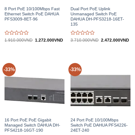
8 Port PoE 10/100Mbps Fast
Dual Port PoE Uplink
Ethernet Switch PoE DAHUA
Unmanaged Switch PoE
PFS3009-8ET-96
DAHUA DH-PFS3218-16ET-
135
Được
Được
Giá
Giá
Giá
Gi
1.910.000
VND
1.272.000
VND
3.710.000
VND
2.472.000
VND
gốc:
hiện
gốc:
hiệ
đánh
đánh
1.910.000VND.
tại:
3.710.000VND.
tại:
giá
giá
1.272.000VND.
2.
0
0
trên
trên
5
5
-33%
-33%
16 Port PoE PoE Gigabit
24 Port PoE 10/100Mbps
Managed Switch DAHUA DH-
Switch PoE DAHUA PFS4226-
PFS4218-16GT-190
24ET-240