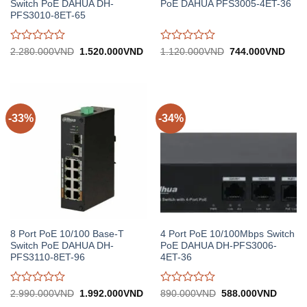
Switch PoE DAHUA DH-
PoE DAHUA PFS3005-4ET-36
PFS3010-8ET-65
Được
Được
Giá
Giá
Giá
Giá
2.280.000
VND
1.520.000
VND
1.120.000
VND
744.000
VND
gốc:
hiện
gốc:
hiện
đánh
đánh
2.280.000VND.
tại:
1.120.000VND.
tại:
giá
giá
1.520.000VND.
744.
0
0
trên
trên
5
5
-33%
-34%
8 Port PoE 10/100 Base-T
4 Port PoE 10/100Mbps Switch
Switch PoE DAHUA DH-
PoE DAHUA DH-PFS3006-
PFS3110-8ET-96
4ET-36
Được
Được
Giá
Giá
Giá
Giá
2.990.000
VND
1.992.000
VND
890.000
VND
588.000
VND
gốc:
hiện
gốc:
hiện
đánh
đánh