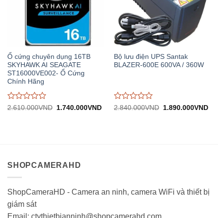
Ổ cứng chuyên dụng 16TB
Bộ lưu điện UPS Santak
SKYHAWK AI SEAGATE
BLAZER-600E 600VA / 360W
ST16000VE002- Ổ Cứng
Chính Hãng
Được
Được
Giá
Giá
Giá
Gi
2.610.000
VND
1.740.000
VND
2.840.000
VND
1.890.000
VND
gốc:
hiện
gốc:
hiệ
đánh
đánh
2.610.000VND.
tại:
2.840.000VND.
tại:
giá
giá
1.740.000VND.
1.
0
0
trên
trên
5
5
SHOPCAMERAHD
ShopCameraHD - Camera an ninh, camera WiFi và thiết bị
giám sát
Email: ctythietbianninh@shopcamerahd.com