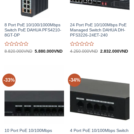
8 Port PoE 10/100/1000Mbps
24 Port PoE 10/100Mbps PoE
Switch PoE DAHUA PFS4210-
Managed Switch DAHUA DH-
8GT-DP
PFS3226-24ET-240
Được
Được
Giá
Giá
Giá
Gi
8.820.000
VND
5.880.000
VND
4.250.000
VND
2.832.000
VND
gốc:
hiện
gốc:
hiệ
đánh
đánh
8.820.000VND.
tại:
4.250.000VND.
tại:
giá
giá
5.880.000VND.
2.
0
0
trên
trên
5
5
-33%
-34%
10 Port PoE 10/100Mbps
4 Port PoE 10/100Mbps Switch