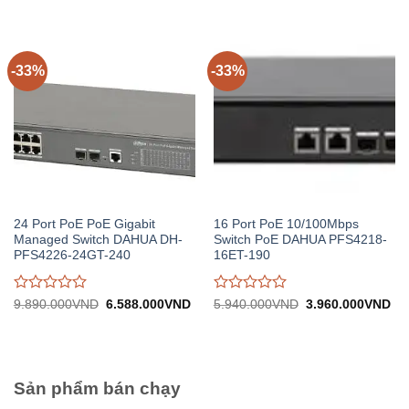
2.990.000VND.
tại:
890.000VND.
tại:
giá
giá
1.992.000VND.
588.0
0
0
trên
trên
5
5
-33%
-33%
24 Port PoE PoE Gigabit
16 Port PoE 10/100Mbps
Managed Switch DAHUA DH-
Switch PoE DAHUA PFS4218-
PFS4226-24GT-240
16ET-190
Được
Được
Giá
Giá
Giá
Gi
9.890.000
VND
6.588.000
VND
5.940.000
VND
3.960.000
VND
gốc:
hiện
gốc:
hiệ
đánh
đánh
9.890.000VND.
tại:
5.940.000VND.
tại:
giá
giá
6.588.000VND.
3.
0
0
trên
trên
5
5
Sản phẩm bán chạy