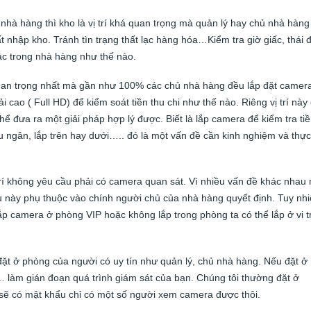
hà hàng thì kho là vị trí khá quan trọng mà quản lý hay chủ nhà hàng
 nhập kho. Tránh tìn trạng thất lạc hàng hóa…Kiểm tra giờ giấc, thái 
ác trong nhà hàng như thế nào.
 quan trọng nhất mà gần như 100% các chủ nhà hàng đều lắp đặt camer
i cao ( Full HD) để kiểm soát tiền thu chi như thế nào. Riêng vị trí này
hể đưa ra một giải pháp hợp lý được. Biết là lắp camera để kiểm tra ti
hu ngân, lắp trên hay dưới….. đó là một vấn đề cần kinh nghiệm và thực
 trí không yêu cầu phải có camera quan sát. Vì nhiều vấn đề khác nhau
 này phụ thuộc vào chính người chủ của nhà hàng quyết định. Tuy nh
ắp camera ở phòng VIP hoặc không lắp trong phòng ta có thể lắp ở vi tr
đặt ở phòng của người có uy tín như quản lý, chủ nhà hàng. Nếu đặt ở
dời… làm gián đoạn quá trình giám sát của bạn. Chúng tôi thường đặt ở
sẽ có mật khẩu chỉ có một số người xem camera được thôi.
lắp camer