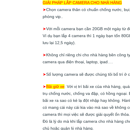
GIẢI PHÁP LẮP CAMERA CHO NHÀ HÀNG
➤
Chọn camera thân có chuẩn chống nước, bụi, v
phòng vip..
➤
Với mỗi camera bạn cần 20GB một ngày từ đó 
Ví dụ bạn lắp 4 camera thì 1 ngày bạn tốn 80
lưu lại 12,5 ngày).
➤
Không chỉ riêng chi cho nhà hàng bên công t
camera qua điện thoại, laptop, ipad….
➤
Số lượng camera sẽ được chúng tôi bố trí ở cá
➤
Bãi giữ xe
: Với vị trí bãi xe của nhà hàng, q
trụ chống nước, chống va đập, có hồng ngoại. 
bãi xe ra sao có kẻ lạ đột nhập hay không. Hà
có mang cái này cái kia vào mà sao về không c
camera thì mọi việc sẽ được giải quyết ổn thỏa
Đó là lý do mà khi lắp camera cho nhà hàng chú
chủ hoặc quản lý nhà hàng.