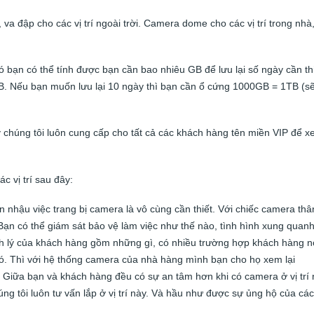
a đập cho các vị trí ngoài trời. Camera dome cho các vị trí trong nhà
bạn có thể tính được bạn cần bao nhiêu GB để lưu lại số ngày cần thi
GB. Nếu bạn muốn lưu lại 10 ngày thì bạn cần ổ cứng 1000GB = 1TB (s
y chúng tôi luôn cung cấp cho tất cả các khách hàng tên miền VIP để 
c vị trí sau đây:
uán nhậu việc trang bị camera là vô cùng cần thiết. Với chiếc camera thâ
Bạn có thể giám sát bảo vệ làm việc như thế nào, tình hình xung quan
nh lý của khách hàng gồm những gì, có nhiều trường hợp khách hàng n
ó. Thì với hệ thống camera của nhà hàng mình bạn cho họ xem lại
. Giữa bạn và khách hàng đều có sự an tâm hơn khi có camera ở vị trí 
ng tôi luôn tư vấn lắp ở vị trí này. Và hầu như được sự ủng hộ của các