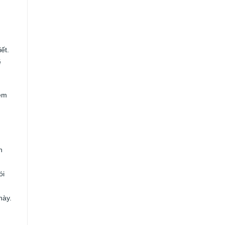
,
ết.
ẽ
xem
n
h
ói
này.