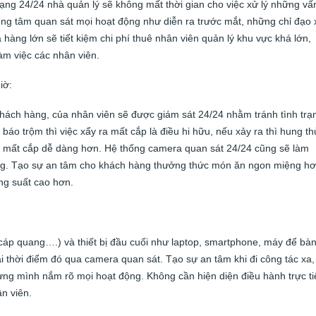
ng 24/24 nhà quản lý sẽ không mất thời gian cho việc xử lý những vấ
trung tâm quan sát mọi hoạt động như diễn ra trước mắt, những chỉ đạo
à hàng lớn sẽ tiết kiệm chi phí thuê nhân viên quản lý khu vực khá lớn,
làm việc các nhân viên.
iờ:
hách hàng, của nhân viên sẽ được giám sát 24/24 nhằm tránh tình trạ
 báo trộm thì việc xẩy ra mất cắp là điều hi hữu, nếu xảy ra thì hung th
 sản mất cắp dễ dàng hơn. Hệ thống camera quan sát 24/24 cũng sẽ làm
g. Tạo sự an tâm cho khách hàng thưởng thức món ăn ngon miệng h
ng suất cao hơn.
cáp quang….) và thiết bị đầu cuối như laptop, smartphone, máy để bà
i thời điểm đó qua camera quan sát. Tạo sự an tâm khi đi công tác xa,
hưng mình nắm rõ mọi hoạt động. Không cần hiện diện điều hành trực ti
n viên.