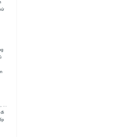
n
 xử
ng
ủ
ơn
n, …
 đi
ếp