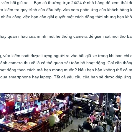
n viên bãi giữ xe… Bạn có thường trực 24/24 ở nhà hàng để xem thái đ
a kiểm tra quy trình của đầu bếp vừa xem phản ứng của khách hàng k
 nhiều công việc bạn cần giải quyết một cách đồng thời nhưng bạn kh
g hay quán nhậu của mình một hệ thống camera để giám sát mọi thứ b
vừa kiểm soát được lượng người ra vào bãi giữ xe trong khi bạn chỉ 
 ảnh camera thu về là có thể quan sát toàn bộ hoạt động. Chỉ cần thôn
c hoạt động theo cách mà bạn mong muốn? Nếu bạn bận không thể có m
g qua smartphone hay laptop. Tất cả yêu cầu của bạn sẽ được đáp ứng