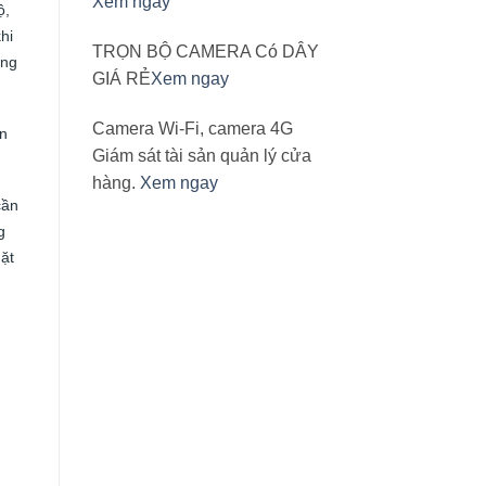
Xem ngay
ộ,
hi
TRỌN BỘ CAMERA Có DÂY
ông
GIÁ RẺ
Xem ngay
Camera Wi-Fi, camera 4G
ạn
Giám sát tài sản quản lý cửa
hàng.
Xem ngay
cần
g
ặt