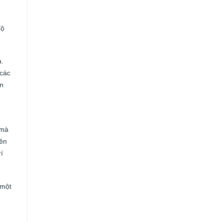
độ
a.
 các
ền
 mà
iên
í
 một
a