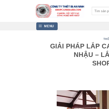
Bỏ
qua
Tìm
kiếm:
nội
dung
MENU
THÔ
GIẢI PHÁP LẮP 
NHẬU – L
SHO