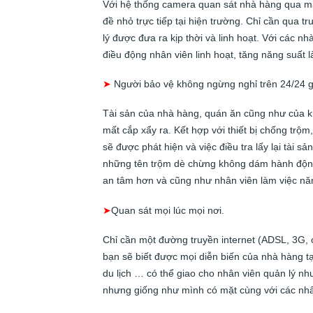
Với hệ thống camera quan sát nhà hàng qua mạ
đề nhỏ trực tiếp tại hiện trường. Chỉ cần qua 
lý được đưa ra kịp thời và linh hoạt. Với các nh
điều động nhân viên linh hoạt, tăng năng suất 
➤
Người bảo vệ không ngừng nghỉ trên 24/24 g
Tài sản của nhà hàng, quán ăn cũng như của k
mất cắp xẩy ra. Kết hợp với thiết bị chống trộm,
sẽ được phát hiện và việc điều tra lấy lại tài
những tên trộm dè chừng không dám hành độn
an tâm hơn và cũng như nhân viên làm việc nă
➤
Quan sát mọi lúc mọi nơi.
Chỉ cần một đường truyền internet (ADSL, 3G, 
bạn sẽ biết được mọi diễn biến của nhà hàng tạ
du lịch … có thể giao cho nhân viên quản lý n
nhưng giống như mình có mặt cùng với các nhâ