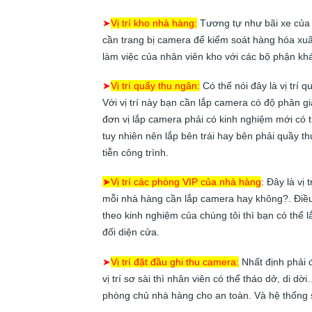
➤
Vị trí kho nhà hàng:
Tương tự như bãi xe của n
cần trang bị camera để kiểm soát hàng hóa xuất
làm việc của nhân viên kho với các bộ phận kh
➤
Vị trí quấy thu ngân:
Có thể nói đây là vị trí
Với vị trí này bạn cần lắp camera có độ phân giả
đơn vị lắp camera phải có kinh nghiệm mới có t
tuy nhiên nên lắp bên trái hay bên phải quầy t
tiễn công trình.
➤
Vị trí các phòng VIP của nhà hàng
: Đây là vị
mỗi nhà hàng cần lắp camera hay không?. Điều
theo kinh nghiệm của chúng tôi thì bạn có thể l
đối diện cửa.
➤
Vị trí đặt đầu ghi thu camera:
Nhất định phải 
vị trí sơ sài thì nhân viên có thể tháo dở, di 
phòng chủ nhà hàng cho an toàn. Và hệ thống 
cho nhà hàng