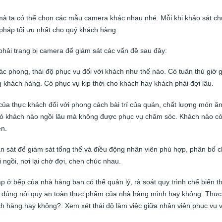
í mà ta có thể chọn các mẫu camera khác nhau nhé. Mỗi khi khảo sát c
i pháp tối ưu nhất cho quý khách hàng.
 phải trang bị camera để giám sát các vấn đề sau đây:
ác phong, thái độ phục vụ đối với khách như thế nào. Có tuân thủ giờ g
 khách hàng. Có phục vụ kịp thời cho khách hay khách phải đợi lâu.
ủa thực khách đối với phong cách bài trí của quán, chất lượng món ăn
. Có khách nào ngồi lâu mà không được phục vụ chăm sóc. Khách nào c
ên.
 sát để giám sát tổng thể và điều động nhân viên phù hợp, phân bố 
 ngồi, nơi lại chờ đợi, chen chúc nhau.
 ở bếp của nhà hàng bạn có thể quản lý, rà soát quy trình chế biến t
n đúng nội quy an toàn thực phẩm của nhà hàng mình hay không. Thực
 hàng hay không?. Xem xét thái độ làm việc giữa nhân viên phục vụ 