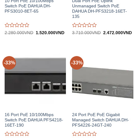
10 Port PoE 10/100Mbps
Dual Port PoE Uplink
Switch PoE DAHUA DH-
Unmanaged Switch PoE
PFS3010-8ET-65
DAHUA DH-PFS3218-16ET-
135
Được
Được
Giá
Giá
Giá
Gi
2.280.000
VND
1.520.000
VND
3.710.000
VND
2.472.000
VND
gốc:
hiện
gốc:
hiệ
đánh
đánh
2.280.000VND.
tại:
3.710.000VND.
tại:
giá
giá
1.520.000VND.
2.
0
0
trên
trên
5
5
-33%
-33%
16 Port PoE 10/100Mbps
24 Port PoE PoE Gigabit
Switch PoE DAHUA PFS4218-
Managed Switch DAHUA DH-
16ET-190
PFS4226-24GT-240