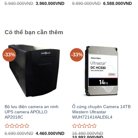
Được
Được
Giá
Giá
Giá
Gi
5.940.000
VND
3.960.000
VND
9.890.000
VND
6.588.000
VND
gốc:
hiện
gốc:
hiệ
đánh
đánh
5.940.000VND.
tại:
9.890.000VND.
tại:
giá
giá
3.960.000VND.
6.
0
0
trên
trên
5
5
Có thể bạn cần thêm
-33%
-33%
Bộ lưu điện camera an ninh
Ổ cứng chuyên Camera 14TB
UPS camera APOLLO
Western Ultrastar
AP2018C
WUH721414ALE6L4
Được
Được
Giá
Giá
6.690.000
VND
4.460.000
VND
16.490.000
VND
gốc:
hiện
Giá
Giá
10.992.000
VND