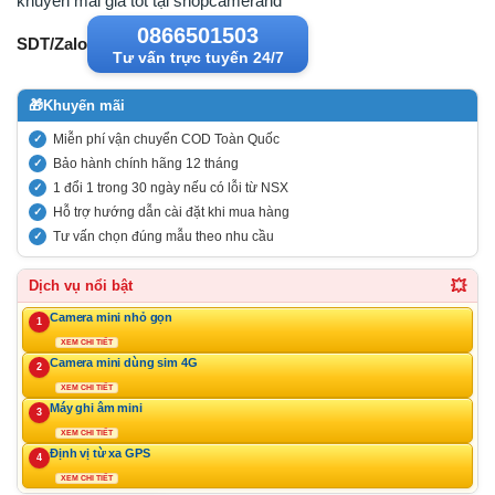
khuyến mãi giá tốt tại shopcamerahd
0866501503
SDT/Zalo
Tư vấn trực tuyến 24/7
🎁
Khuyến mãi
Miễn phí vận chuyển COD Toàn Quốc
Bảo hành chính hãng 12 tháng
1 đổi 1 trong 30 ngày nếu có lỗi từ NSX
Hỗ trợ hướng dẫn cài đặt khi mua hàng
Tư vấn chọn đúng mẫu theo nhu cầu
💥
Dịch vụ nổi bật
Camera mini nhỏ gọn
1
XEM CHI TIẾT
Camera mini dùng sim 4G
2
XEM CHI TIẾT
Máy ghi âm mini
3
XEM CHI TIẾT
Định vị từ xa GPS
4
XEM CHI TIẾT