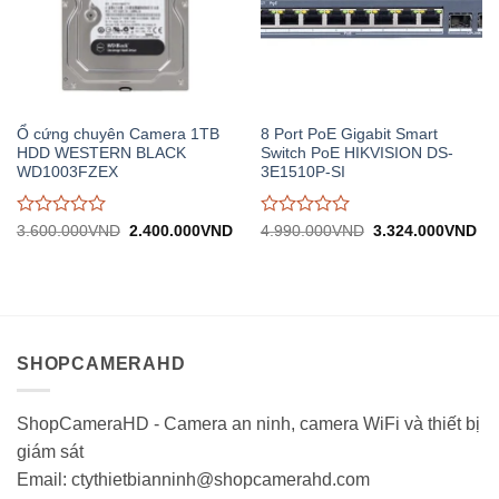
Ổ cứng chuyên Camera 1TB
8 Port PoE Gigabit Smart
HDD WESTERN BLACK
Switch PoE HIKVISION DS-
WD1003FZEX
3E1510P-SI
Được
Được
Giá
Giá
Giá
Gi
3.600.000
VND
2.400.000
VND
4.990.000
VND
3.324.000
VND
gốc:
hiện
gốc:
hiệ
đánh
đánh
3.600.000VND.
tại:
4.990.000VND.
tại:
giá
giá
2.400.000VND.
3.
0
0
trên
trên
5
5
SHOPCAMERAHD
ShopCameraHD - Camera an ninh, camera WiFi và thiết bị
giám sát
Email: ctythietbianninh@shopcamerahd.com