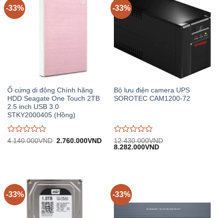
-33%
-33%
Ổ cứng di động Chính hãng
Bộ lưu điện camera UPS
HDD Seagate One Touch 2TB
SOROTEC CAM1200-72
2.5 inch USB 3.0
STKY2000405 (Hồng)
Được
Được
Giá
Giá
4.140.000
VND
2.760.000
VND
12.430.000
VND
gốc:
hiện
Giá
Giá
8.282.000
VND
đánh
đánh
4.140.000VND.
tại:
gốc:
hiện
giá
giá
2.760.000VND.
12.430.000VND.
tại:
0
0
8.282.000VND.
trên
trên
5
5
-33%
-33%