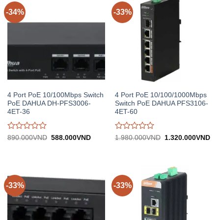
-34%
-33%
4 Port PoE 10/100Mbps Switch
4 Port PoE 10/100/1000Mbps
PoE DAHUA DH-PFS3006-
Switch PoE DAHUA PFS3106-
4ET-36
4ET-60
Được
Được
Giá
Giá
Giá
Gi
890.000
VND
588.000
VND
1.980.000
VND
1.320.000
VND
gốc:
hiện
gốc:
hiệ
đánh
đánh
890.000VND.
tại:
1.980.000VND.
tại:
giá
giá
588.000VND.
1.
0
0
trên
trên
5
5
-33%
-33%