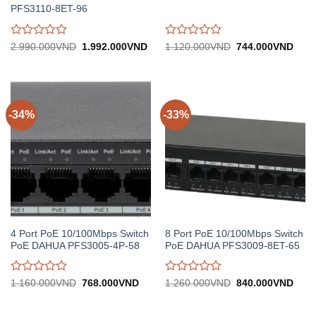
PFS3110-8ET-96
Được
Được
Giá
Giá
Giá
Giá
2.990.000
VND
1.992.000
VND
1.120.000
VND
744.000
VND
gốc:
hiện
gốc:
hiện
đánh
đánh
2.990.000VND.
tại:
1.120.000VND.
tại:
giá
giá
1.992.000VND.
744.
0
0
trên
trên
5
5
-34%
-33%
4 Port PoE 10/100Mbps Switch
8 Port PoE 10/100Mbps Switch
PoE DAHUA PFS3005-4P-58
PoE DAHUA PFS3009-8ET-65
Được
Được
Giá
Giá
Giá
Giá
1.160.000
VND
768.000
VND
1.260.000
VND
840.000
VND
gốc:
hiện
gốc:
hiện
đánh
đánh
1.160.000VND.
tại:
1.260.000VND.
tại:
giá
giá
768.000VND.
840.