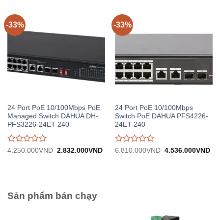
0
0
trên
trên
5
5
-33%
-33%
24 Port PoE 10/100Mbps PoE
24 Port PoE 10/100Mbps
Managed Switch DAHUA DH-
Switch PoE DAHUA PFS4226-
PFS3226-24ET-240
24ET-240
Được
Được
Giá
Giá
Giá
Gi
4.250.000
VND
2.832.000
VND
6.810.000
VND
4.536.000
VND
gốc:
hiện
gốc:
hiệ
đánh
đánh
4.250.000VND.
tại:
6.810.000VND.
tại:
giá
giá
2.832.000VND.
4.
0
0
trên
trên
5
5
Sản phẩm bán chạy