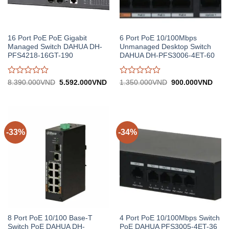
16 Port PoE PoE Gigabit
6 Port PoE 10/100Mbps
Managed Switch DAHUA DH-
Unmanaged Desktop Switch
PFS4218-16GT-190
DAHUA DH-PFS3006-4ET-60
Được
Được
Giá
Giá
Giá
Giá
8.390.000
VND
5.592.000
VND
1.350.000
VND
900.000
VND
gốc:
hiện
gốc:
hiện
đánh
đánh
8.390.000VND.
tại:
1.350.000VND.
tại:
giá
giá
5.592.000VND.
900.
0
0
trên
trên
5
5
-33%
-34%
8 Port PoE 10/100 Base-T
4 Port PoE 10/100Mbps Switch
Switch PoE DAHUA DH-
PoE DAHUA PFS3005-4ET-36