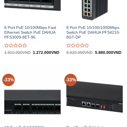
8 Port PoE 10/100Mbps Fast
8 Port PoE 10/100/1000Mbps
Ethernet Switch PoE DAHUA
Switch PoE DAHUA PFS4210-
PFS3009-8ET-96
8GT-DP
Được
Được
Giá
Giá
Giá
Gi
1.910.000
VND
1.272.000
VND
8.820.000
VND
5.880.000
VND
gốc:
hiện
gốc:
hiệ
đánh
đánh
1.910.000VND.
tại:
8.820.000VND.
tại:
giá
giá
1.272.000VND.
5.
0
0
trên
trên
5
5
-33%
-33%