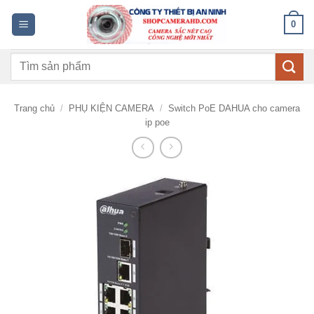
Bỏ
0
qua
nội
Tìm
dung
kiếm:
Trang chủ
/
PHỤ KIỆN CAMERA
/
Switch PoE DAHUA cho camera
ip poe