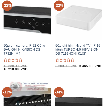
5
5
-33%
-33%
Đầu ghi camera IP 32 Cổng
Đầu ghi hình Hybrid TVI-IP 16
ĐẦU GHI HIKVISION DS-
kênh TURBO 4.0 HIKVISION
7732NI-M4
DS-7116HQHI-K1(S)
Được
Được
Giá
Gi
15.330.000
VND
5.200.000
VND
3.465.000
VND
Giá
Giá
gốc:
hiệ
10.218.000
VND
đánh
đánh
gốc:
hiện
5.200.000VND.
tại:
giá
giá
15.330.000VND.
tại:
3.
0
0
10.218.000VND.
trên
trên
5
5
-33%
-34%