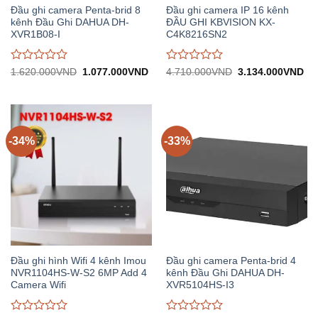
Đầu ghi camera Penta-brid 8
Đầu ghi camera IP 16 kênh
kênh Đầu Ghi DAHUA DH-
ĐẦU GHI KBVISION KX-
XVR1B08-I
C4K8216SN2
Được
Được
Giá
Giá
Giá
Gi
1.620.000
VND
1.077.000
VND
4.710.000
VND
3.134.000
VND
gốc:
hiện
gốc:
hiệ
đánh
đánh
1.620.000VND.
tại:
4.710.000VND.
tại:
giá
giá
1.077.000VND.
3.
0
0
trên
trên
5
5
-34%
-33%
Đầu ghi hình Wifi 4 kênh Imou
Đầu ghi camera Penta-brid 4
NVR1104HS-W-S2 6MP Add 4
kênh Đầu Ghi DAHUA DH-
Camera Wifi
XVR5104HS-I3