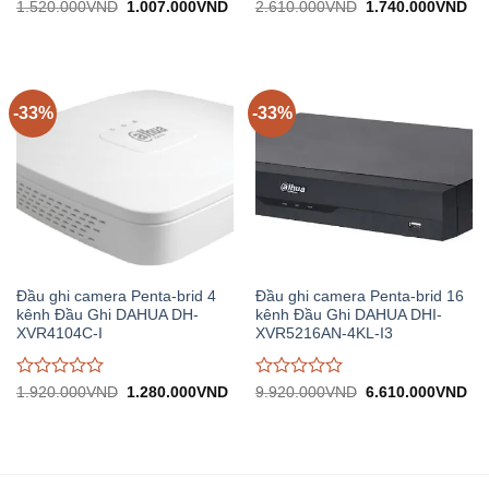
Được
Được
Giá
Giá
Giá
Gi
1.520.000
VND
1.007.000
VND
2.610.000
VND
1.740.000
VND
gốc:
hiện
gốc:
hiệ
đánh
đánh
1.520.000VND.
tại:
2.610.000VND.
tại:
giá
giá
1.007.000VND.
1.
0
0
trên
trên
5
5
-33%
-33%
Đầu ghi camera Penta-brid 4
Đầu ghi camera Penta-brid 16
kênh Đầu Ghi DAHUA DH-
kênh Đầu Ghi DAHUA DHI-
XVR4104C-I
XVR5216AN-4KL-I3
Được
Được
Giá
Giá
Giá
Gi
1.920.000
VND
1.280.000
VND
9.920.000
VND
6.610.000
VND
gốc:
hiện
gốc:
hiệ
đánh
đánh
1.920.000VND.
tại:
9.920.000VND.
tại:
giá
giá
1.280.000VND.
6.
0
0
trên
trên
5
5