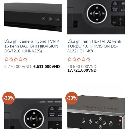
Đầu ghi camera Hybrid TVI-IP
Đầu ghi hình HD-TVI 32 kênh
16 kênh ĐẦU GHI HIKVISION
TURBO 4.0 HIKVISION DS-
DS-7216HUHI-K2(S)
8132HQHI-K8
Được
Được
Giá
Giá
9.770.000
VND
6.511.000
VND
26.590.000
VND
gốc:
hiện
Giá
Giá
17.721.000
VND
đánh
đánh
9.770.000VND.
tại:
gốc:
hiện
giá
giá
6.511.000VND.
26.590.000VND.
tại:
0
0
17.721.000VND.
trên
trên
5
5
-33%
-33%