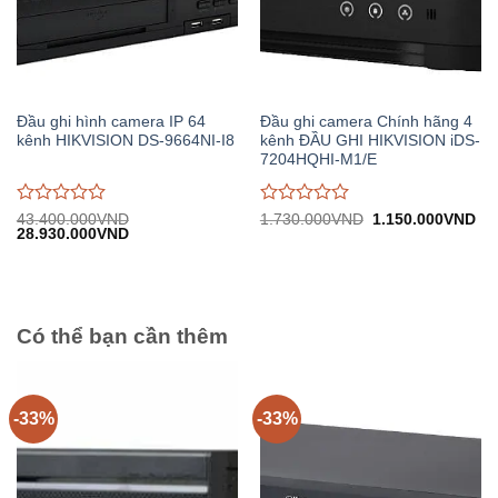
Đầu ghi hình camera IP 64
Đầu ghi camera Chính hãng 4
kênh HIKVISION DS-9664NI-I8
kênh ĐẦU GHI HIKVISION iDS-
7204HQHI-M1/E
Được
Được
Giá
Gi
43.400.000
VND
1.730.000
VND
1.150.000
VND
Giá
Giá
gốc:
hiệ
28.930.000
VND
đánh
đánh
gốc:
hiện
1.730.000VND.
tại:
giá
giá
43.400.000VND.
tại:
1.
0
0
28.930.000VND.
trên
trên
5
5
Có thể bạn cần thêm
-33%
-33%