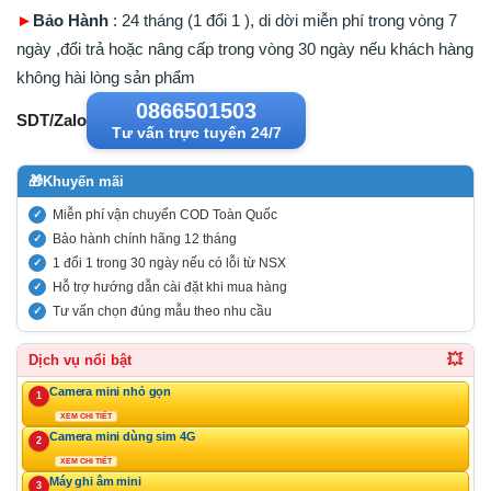
►
Bảo Hành
: 24 tháng (1 đổi 1 ), di dời miễn phí trong vòng 7
ngày ,đổi trả hoặc nâng cấp trong vòng 30 ngày nếu khách hàng
không hài lòng sản phẩm
0866501503
SDT/Zalo
Tư vấn trực tuyến 24/7
🎁
Khuyến mãi
Miễn phí vận chuyển COD Toàn Quốc
Bảo hành chính hãng 12 tháng
1 đổi 1 trong 30 ngày nếu có lỗi từ NSX
Hỗ trợ hướng dẫn cài đặt khi mua hàng
Tư vấn chọn đúng mẫu theo nhu cầu
💥
Dịch vụ nổi bật
Camera mini nhỏ gọn
1
XEM CHI TIẾT
Camera mini dùng sim 4G
2
XEM CHI TIẾT
Máy ghi âm mini
3