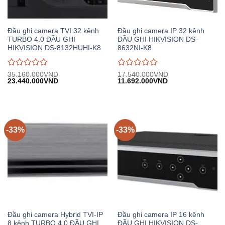
Đầu ghi camera TVI 32 kênh
Đầu ghi camera IP 32 kênh
TURBO 4.0 ĐẦU GHI
ĐẦU GHI HIKVISION DS-
HIKVISION DS-8132HUHI-K8
8632NI-K8
Được
Được
35.160.000
VND
17.540.000
VND
Giá
Giá
Giá
Giá
23.440.000
VND
11.692.000
VND
đánh
đánh
gốc:
hiện
gốc:
hiện
giá
giá
35.160.000VND.
tại:
17.540.000VND.
tại:
0
0
23.440.000VND.
11.692.000VND.
trên
trên
5
5
-33%
-33%
Đầu ghi camera Hybrid TVI-IP
Đầu ghi camera IP 16 kênh
8 kênh TURBO 4.0 ĐẦU GHI
ĐẦU GHI HIKVISION DS-