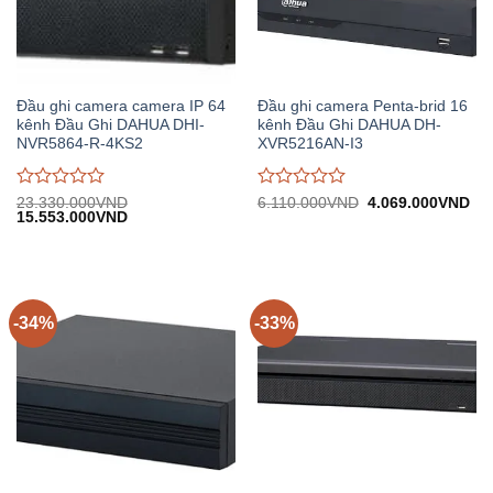
Đầu ghi camera camera IP 64
Đầu ghi camera Penta-brid 16
kênh Đầu Ghi DAHUA DHI-
kênh Đầu Ghi DAHUA DH-
NVR5864-R-4KS2
XVR5216AN-I3
Được
Được
Giá
Giá
23.330.000
VND
6.110.000
VND
4.069.000
VND
Giá
Giá
gốc:
hiệ
15.553.000
VND
đánh
đánh
gốc:
hiện
6.110.000VND.
tại:
giá
giá
23.330.000VND.
tại:
4.
0
0
15.553.000VND.
trên
trên
5
5
-34%
-33%