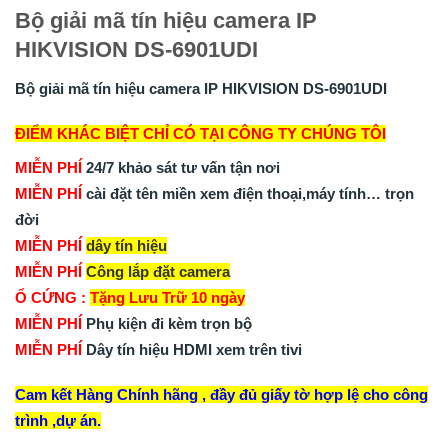
Bộ giải mã tín hiệu camera IP
HIKVISION DS-6901UDI
Bộ giải mã tín hiệu camera IP HIKVISION DS-6901UDI
ĐIỂM KHÁC BIỆT CHỈ CÓ TẠI CÔNG TY CHÚNG TÔI
MIỄN PHÍ
24/7 khảo sát tư vấn tận nơi
MIỄN PHÍ
cài đặt tên miền xem điện thoại,máy tính… trọn
đời
MIỄN PHÍ
dây tín hiệu
MIỄN PHÍ
Công lắp đặt camera
Ổ CỨNG :
Tặng Lưu Trữ 10 ngày
MIỄN PHÍ
Phụ kiện đi kèm trọn bộ
MIỄN PHÍ
Dây tín hiệu HDMI xem trên tivi
Cam kết Hàng Chính hãng , đầy đủ giấy tờ hợp lệ cho công
trình ,dự án.