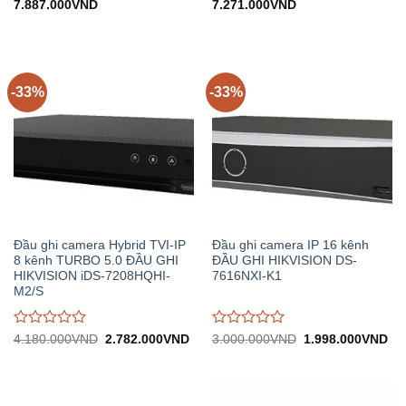
Giá
Giá
Giá
Giá
7.887.000
VND
7.271.000
VND
đánh
đánh
gốc:
hiện
gốc:
hiện
giá
giá
11.840.000VND.
tại:
10.910.000VND.
tại:
0
0
7.887.000VND.
7.271.000VND.
trên
trên
5
5
-33%
-33%
Đầu ghi camera Hybrid TVI-IP
Đầu ghi camera IP 16 kênh
8 kênh TURBO 5.0 ĐẦU GHI
ĐẦU GHI HIKVISION DS-
HIKVISION iDS-7208HQHI-
7616NXI-K1
M2/S
Được
Được
Giá
Giá
Giá
Gi
4.180.000
VND
2.782.000
VND
3.000.000
VND
1.998.000
VND
gốc:
hiện
gốc:
hiệ
đánh
đánh
4.180.000VND.
tại:
3.000.000VND.
tại:
giá
giá
2.782.000VND.
1.
0
0
trên
trên