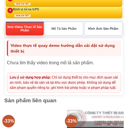
XEM CHI TIẾT
Định vị từ xa GPS
4
XEM CHI TIẾT
Xem Video Thực tế Sản
Mô Tả Sản Phẩm
Hình Ảnh Sản Phẩm
Phẩm
Video thực tế quay demo hướng dẫn cài đặt sử dụng
thiết bị
Chưa tìm thấy video trong mô tả sản phẩm.
Lưu ý sử dụng hợp pháp:
Chỉ sử dụng thiết bị cho mục đích quan sát
an ninh, bảo vệ tài sản và tại khu vực được phép. Không sử dụng để
xâm phạm quyền riêng tư, ghi hình trái phép hoặc vi phạm pháp luật.
Sản phẩm liên quan
-33%
-33%