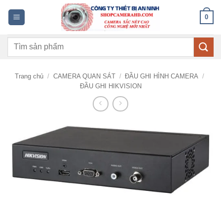
Bỏ
0
qua
nội
Tìm
dung
kiếm:
Trang chủ
/
CAMERA QUAN SÁT
/
ĐẦU GHI HÌNH CAMERA
/
ĐẦU GHI HIKVISION