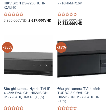
HIKVISION DS-7208HUHI-
7716NI-M4/16P
K1/UHK
Được
Được
Giá
Giá
3.930.000
VND
2.617.000
VND
16.220.000
VND
gốc:
hiện
Giá
Giá
10.812.000
VND
đánh
đánh
3.930.000VND.
tại:
gốc:
hiện
giá
giá
2.617.000VND.
16.220.000VND.
tại:
0
0
10.812.000VND.
trên
trên
5
5
-33%
-33%
Đầu ghi camera Hybrid TVI-IP
Đầu ghi camera TVI 4 kênh
4 kênh ĐẦU GHI HIKVISION
TURBO 3.0 ĐẦU GHI
DS-7204HQHI-K1/E(C)(S)
HIKVISION DS-7204HGHI-
F1(S)