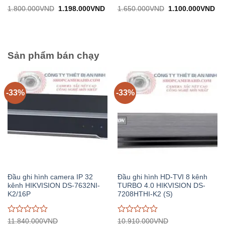
Được
Được
Giá
Giá
Giá
Gi
1.800.000
VND
1.198.000
VND
1.650.000
VND
1.100.000
VND
gốc:
hiện
gốc:
hiệ
đánh
đánh
1.800.000VND.
tại:
1.650.000VND.
tại:
giá
giá
1.198.000VND.
1.
0
0
trên
trên
5
5
Sản phẩm bán chạy
-33%
-33%
Đầu ghi hình camera IP 32
Đầu ghi hình HD-TVI 8 kênh
kênh HIKVISION DS-7632NI-
TURBO 4.0 HIKVISION DS-
K2/16P
7208HTHI-K2 (S)
Được
Được
11.840.000
VND
10.910.000
VND