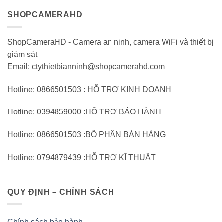
SHOPCAMERAHD
ShopCameraHD - Camera an ninh, camera WiFi và thiết bị
giám sát
Email: ctythietbianninh@shopcamerahd.com
Hotline: 0866501503 : HỖ TRỢ KINH DOANH
Hotline: 0394859000 :HỖ TRỢ BẢO HÀNH
Hotline: 0866501503 :BỘ PHẬN BÁN HÀNG
Hotline: 0794879439 :HỖ TRỢ KĨ THUẬT
QUY ĐỊNH – CHÍNH SÁCH
Chính sách bảo hành