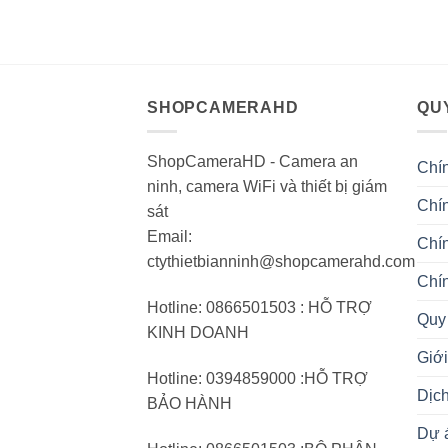
SHOPCAMERAHD
QUY
ShopCameraHD - Camera an
Chí
ninh, camera WiFi và thiết bị giám
Chín
sát
Email:
Chí
ctythietbianninh@shopcamerahd.com
Chí
Hotline: 0866501503 : HỖ TRỢ
Quy 
KINH DOANH
Giới
Hotline: 0394859000 :HỖ TRỢ
Dịc
BẢO HÀNH
Dự 