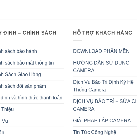
 ĐỊNH – CHÍNH SÁCH
HỖ TRỢ KHÁCH HÀNG
nh sách bảo hành
DOWNLOAD PHẦN MỀN
h sách bảo mật thông tin
HƯỚNG DẪN SỬ DỤNG
CAMERA
nh Sách Giao Hàng
Dịch Vụ Bảo Trì Định Kỳ Hệ
nh sách đổi sản phẩm
Thống Camera
định và hình thức thanh toán
DỊCH VỤ BẢO TRÌ – SỬA 
CAMERA
 Thiệu
GIẢI PHÁP LẮP CAMERA
h Vụ
Tin Tức Công Nghệ
án