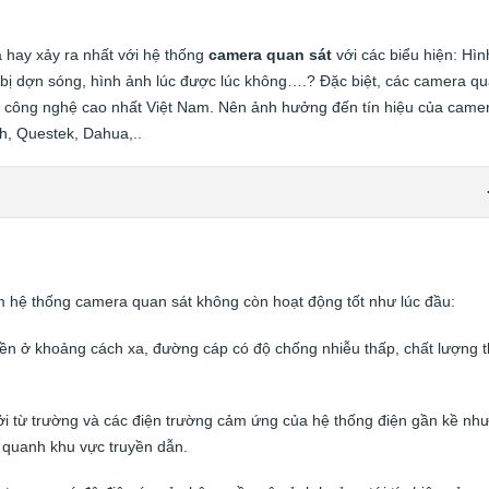
 hay xảy ra nhất với hệ thống
camera quan sát
với các biểu hiện: Hìn
, bị dợn sóng, hình ảnh lúc được lúc không….? Đặc biệt, các camera q
ng công nghệ cao nhất Việt Nam. Nên ảnh hưởng đến tín hiệu của came
ch, Questek, Dahua,..
àm hệ thống camera quan sát không còn hoạt động tốt như lúc đầu:
yền ở khoảng cách xa, đường cáp có độ chống nhiễu thấp, chất lượng 
bởi từ trường và các điện trường cảm ứng của hệ thống điện gần kề nh
 quanh khu vực truyền dẫn.