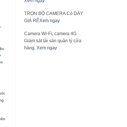
Xem ngay
TRỌN BỘ CAMERA Có DÂY
GIÁ RẺ
Xem ngay
.
Camera Wi-Fi, camera 4G
Giám sát tài sản quản lý cửa
hàng.
Xem ngay
iệu
ở
ền
với
ng
yên