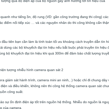
n tượng quá độ điện áp của bộ nguồn gây ảnh hưởng tới tín hiệu của
quanh như tiếng ồn, độ rung (VD: gần công trường đang thi công) các
các điểm nối tiếp xúc … và các nguyên nhân do thi công không cẩn thận
 đầu tiên bạn cần làm là tính toán tối ưu khoảng cách truyền dẫn tín h
i dùng các bộ khuyếch đại tín hiệu nếu bắt buộc phải truyền tín hiệu 
ùng bộ khuyếch đại tín hiệu khi quá 300m để đảm bảo chất lượng truy
ra giám sát hành trình, camera mini an ninh,..) hoặc chỉ đi chung dây 
g điện và điều khiển, không nên thi công hệ thống camera quan sát chu
guồn công suất.
ảo sự ổn định điện áp tốt trên nguồn hệ thống. Nhiễu do nguồn là ngu
ng của camera.