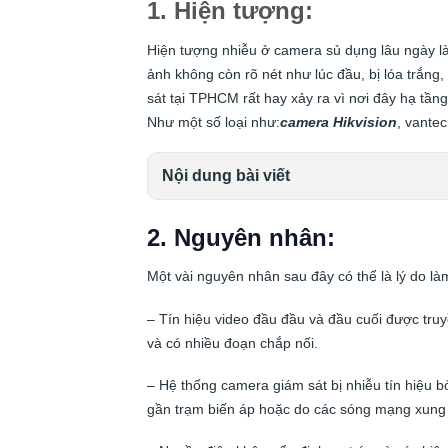
1. Hiện tượng:
Hiện tượng nhiễu ở camera sủ dụng lâu ngày là
ảnh không còn rõ nét như lúc đầu, bị lóa trắng
sát tại TPHCM rất hay xảy ra vì nơi đây hạ tầ
Như một số loại như:
camera
Hikvision
, vante
Nội dung bài viết
2. Nguyên nhân:
Một vài nguyên nhân sau đây có thể là lý do l
– Tín hiệu video đầu đầu và đầu cuối được tru
và có nhiều đoạn chắp nối.
– Hệ thống camera giám sát bị nhiễu tín hiệu 
gần trạm biến áp hoặc do các sóng mạng xung