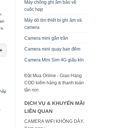
Máy chống ghi âm bảo vệ
cuộc họp
h
Máy dò tìm thiết bị ghi âm và
uan
camera
ra.
Camera mini gắn trần
Camera mini quay ban đêm
Camera Mini Sim 4G giấu kín
Đặt Mua Online - Giao Hàng
COD kiểm hàng & thanh toán
tận nơi
thấp
DỊCH VỤ & KHUYẾN MÃI
ư
LIÊN QUAN
CAMERA WIFI KHÔNG DÂY.