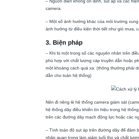
– Nguồn điện không ổn định, sụt áp và các hiệ
camera.
– Một số ảnh hưởng khác của môi trường xung 
ảnh hưởng từ điều kiện thời tiết như gió mưa, 
3. Biện pháp
– Khi bị một trong số các nguyên nhân trên điều
phù hợp với chất lượng cáp truyền dẫn hoặc phả
một khoảng cách quá xa. (thông thường phải d
dẫn cho toàn hệ thống)
Nên đi riêng lẻ hệ thống camera giám sát (came
hệ thống dây điều khiển tín hiệu trong hệ thốn
trên các đường dây mạch động lực hoặc các n
– Tính toán độ sụt áp trên đường dây để đảm b
nhân quan trọng làm giảm tuổi thọ và chất lượ