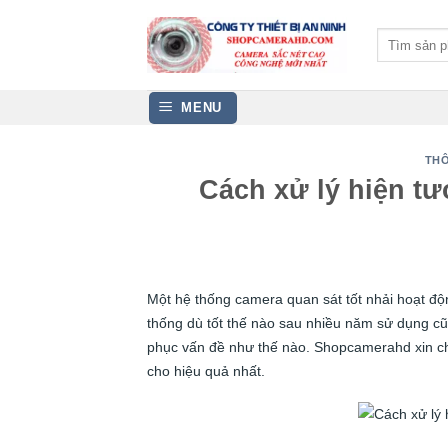
Bỏ
qua
Tìm
kiếm:
nội
dung
MENU
THÔ
Cách xử lý hiện t
Một hệ thống camera quan sát tốt nhải hoạt độn
thống dù tốt thế nào sau nhiều năm sử dụng cũ
phục vấn đề như thế nào. Shopcamerahd xin chỉ
cho hiệu quả nhất.