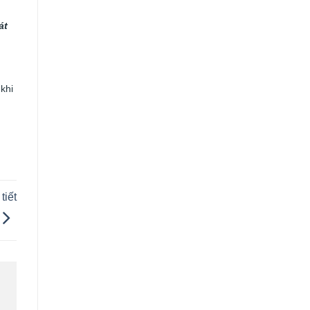
át
 khi
tiết