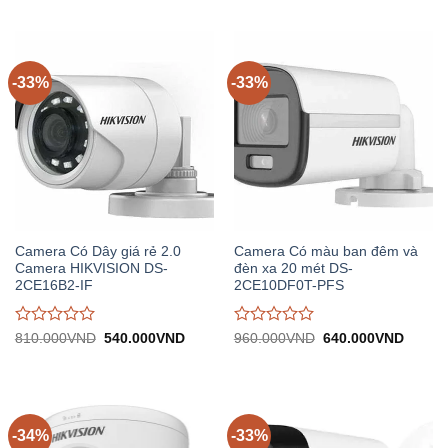
đánh
đánh
1.010.000VND.
tại:
860.000VND.
tại:
giá
giá
670.000VND.
570.0
0
0
trên
trên
5
5
-33%
-33%
Camera Có Dây giá rẻ 2.0
Camera Có màu ban đêm và
Camera HIKVISION DS-
đèn xa 20 mét DS-
2CE16B2-IF
2CE10DF0T-PFS
Được
Được
Giá
Giá
Giá
Giá
810.000
VND
540.000
VND
960.000
VND
640.000
VND
gốc:
hiện
gốc:
hiện
đánh
đánh
810.000VND.
tại:
960.000VND.
tại:
giá
giá
540.000VND.
640.0
0
0
trên
trên
5
5
-34%
-33%