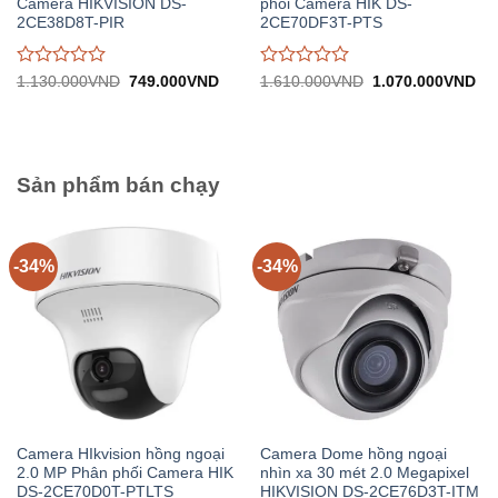
Camera HIKVISION DS-
phối Camera HIK DS-
2CE38D8T-PIR
2CE70DF3T-PTS
Được
Được
Giá
Giá
Giá
Gi
1.130.000
VND
749.000
VND
1.610.000
VND
1.070.000
VND
gốc:
hiện
gốc:
hiệ
đánh
đánh
1.130.000VND.
tại:
1.610.000VND.
tại:
giá
giá
749.000VND.
1.
0
0
trên
trên
5
5
Sản phẩm bán chạy
-34%
-34%
Camera HIkvision hồng ngoại
Camera Dome hồng ngoại
2.0 MP Phân phối Camera HIK
nhìn xa 30 mét 2.0 Megapixel
DS-2CE70D0T-PTLTS
HIKVISION DS-2CE76D3T-ITM