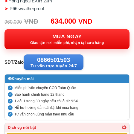
➤
Hồng ngoại EXIR 20m
➤
IP66 weatherproof
Giá
Giá
634.000
VND
VND
960.000
gốc:
hiện
960.000VND.
tại:
MUA NGAY
634.000VND
Giao tận nơi miễn phí, nhận tại cửa hàng
0866501503
SDT/Zalo
Tư vấn trực tuyến 24/7
🎁
Khuyến mãi
Miễn phí vận chuyển COD Toàn Quốc
Bảo hành chính hãng 12 tháng
1 đổi 1 trong 30 ngày nếu có lỗi từ NSX
Hỗ trợ hướng dẫn cài đặt khi mua hàng
Tư vấn chọn đúng mẫu theo nhu cầu
💥
Dịch vụ nổi bật