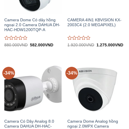
Camera Dome Có dây hồng
CAMERA 4IN1 KBVISION KX-
ngoại 2.0 Camera DAHUA DH-
2003C4 (2.0 MEGAPIXEL)
HAC-HDW1200TQP-A
Được
Được
Giá
Giá
Giá
Gi
880.000
VND
582.000
VND
1.920.000
VND
1.275.000
VND
gốc:
hiện
gốc:
hiệ
đánh
đánh
880.000VND.
tại:
1.920.000VND.
tại:
giá
giá
582.000VND.
1.
0
0
trên
trên
5
5
-34%
-34%
Camera Có Dây Analog 8.0
Camera Dome Analog hồng
Camera DAHUA DH-HAC-
ngoại 2.0MPX Camera