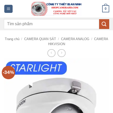
Bỏ
0
qua
nội
Tìm
dung
kiếm:
Trang chủ
/
CAMERA QUAN SÁT
/
CAMERA ANALOG
/
CAMERA
HIKVISION
-34%