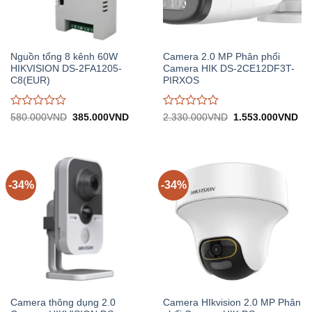
Nguồn tổng 8 kênh 60W
Camera 2.0 MP Phân phối
HIKVISION DS-2FA1205-
Camera HIK DS-2CE12DF3T-
C8(EUR)
PIRXOS
Được
Được
Giá
Giá
Giá
Gi
580.000
VND
385.000
VND
2.330.000
VND
1.553.000
VND
gốc:
hiện
gốc:
hiệ
đánh
đánh
580.000VND.
tại:
2.330.000VND.
tại:
giá
giá
385.000VND.
1.
0
0
trên
trên
5
5
-34%
-34%
Camera thông dụng 2.0
Camera HIkvision 2.0 MP Phân