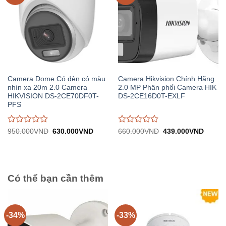
Camera Dome Có đèn có màu
Camera Hikvision Chính Hãng
nhìn xa 20m 2.0 Camera
2.0 MP Phân phối Camera HIK
HIKVISION DS-2CE70DF0T-
DS-2CE16D0T-EXLF
PFS
Được
Được
Giá
Giá
Giá
Giá
950.000
VND
630.000
VND
660.000
VND
439.000
VND
gốc:
hiện
gốc:
hiện
đánh
đánh
950.000VND.
tại:
660.000VND.
tại:
giá
giá
630.000VND.
439.0
0
0
trên
trên
5
5
Có thể bạn cần thêm
-34%
-33%