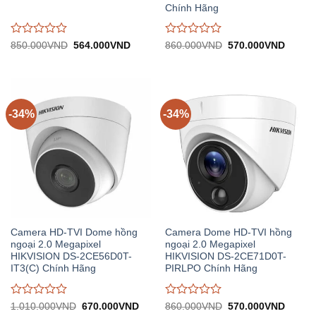
Chính Hãng
Được
Được
Giá
Giá
Giá
Giá
850.000
VND
564.000
VND
860.000
VND
570.000
VND
gốc:
hiện
gốc:
hiện
đánh
đánh
850.000VND.
tại:
860.000VND.
tại:
giá
giá
564.000VND.
570.0
0
0
trên
trên
5
5
-34%
-34%
Camera HD-TVI Dome hồng
Camera Dome HD-TVI hồng
ngoại 2.0 Megapixel
ngoại 2.0 Megapixel
HIKVISION DS-2CE56D0T-
HIKVISION DS-2CE71D0T-
IT3(C) Chính Hãng
PIRLPO Chính Hãng
Được
Được
Giá
Giá
Giá
Giá
1.010.000
VND
670.000
VND
860.000
VND
570.000
VND
gốc:
hiện
gốc:
hiện