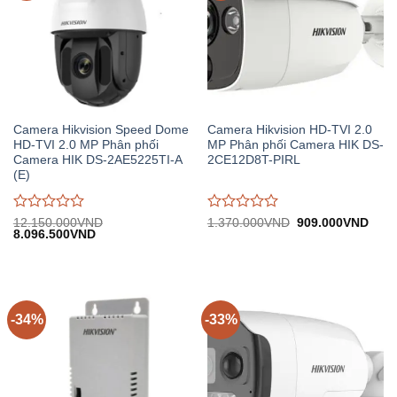
Camera Hikvision Speed Dome
Camera Hikvision HD-TVI 2.0
HD-TVI 2.0 MP Phân phối
MP Phân phối Camera HIK DS-
Camera HIK DS-2AE5225TI-A
2CE12D8T-PIRL
(E)
Được
Được
Giá
Giá
12.150.000
VND
1.370.000
VND
909.000
VND
Giá
Giá
gốc:
hiện
8.096.500
VND
đánh
đánh
gốc:
hiện
1.370.000VND.
tại:
giá
giá
12.150.000VND.
tại:
909.
0
0
8.096.500VND.
trên
trên
5
5
-34%
-33%