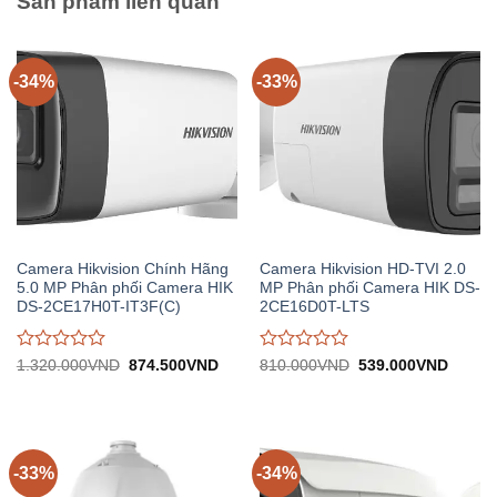
Sản phẩm liên quan
-34%
-33%
Camera Hikvision Chính Hãng
Camera Hikvision HD-TVI 2.0
5.0 MP Phân phối Camera HIK
MP Phân phối Camera HIK DS-
DS-2CE17H0T-IT3F(C)
2CE16D0T-LTS
Được
Được
Giá
Giá
Giá
Giá
1.320.000
VND
874.500
VND
810.000
VND
539.000
VND
gốc:
hiện
gốc:
hiện
đánh
đánh
1.320.000VND.
tại:
810.000VND.
tại:
giá
giá
874.500VND.
539.0
0
0
trên
trên
5
5
-33%
-34%