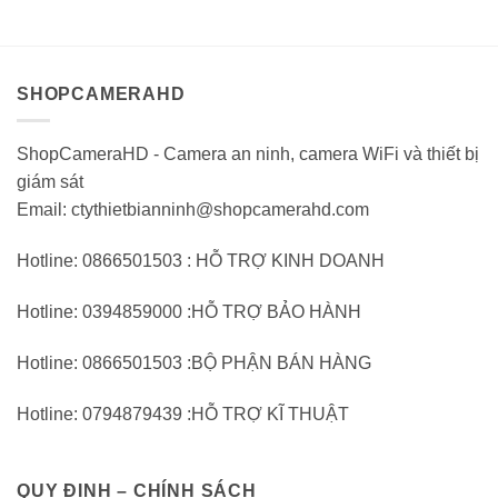
630.000VND.
1.
0
0
trên
trên
5
5
SHOPCAMERAHD
ShopCameraHD - Camera an ninh, camera WiFi và thiết bị
giám sát
Email: ctythietbianninh@shopcamerahd.com
Hotline: 0866501503 : HỖ TRỢ KINH DOANH
Hotline: 0394859000 :HỖ TRỢ BẢO HÀNH
Hotline: 0866501503 :BỘ PHẬN BÁN HÀNG
Hotline: 0794879439 :HỖ TRỢ KĨ THUẬT
QUY ĐỊNH – CHÍNH SÁCH