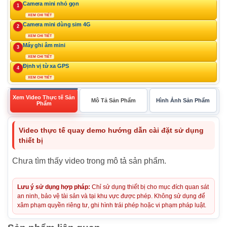
Camera mini nhỏ gọn
1
XEM CHI TIẾT
Camera mini dùng sim 4G
2
XEM CHI TIẾT
Máy ghi âm mini
3
XEM CHI TIẾT
Định vị từ xa GPS
4
XEM CHI TIẾT
Xem Video Thực tế Sản
Mô Tả Sản Phẩm
Hình Ảnh Sản Phẩm
Phẩm
Video thực tế quay demo hướng dẫn cài đặt sử dụng
thiết bị
Chưa tìm thấy video trong mô tả sản phẩm.
Lưu ý sử dụng hợp pháp:
Chỉ sử dụng thiết bị cho mục đích quan sát
an ninh, bảo vệ tài sản và tại khu vực được phép. Không sử dụng để
xâm phạm quyền riêng tư, ghi hình trái phép hoặc vi phạm pháp luật.