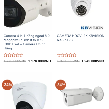
Camera 4 in 1 hồng ngoại 8.0
CAMERA HDCVI 2K KBVISION
Megapixel KBVISION KX-
KX-2K12C
C8011S-A – Camera Chính
Hãng
Được
Được
Giá
Giá
Giá
Gi
1.770.000
VND
1.176.000
VND
1.870.000
VND
1.245.000
VND
gốc:
hiện
gốc:
hiệ
đánh
đánh
1.770.000VND.
tại:
1.870.000VND.
tại:
giá
giá
1.176.000VND.
1.
0
0
trên
trên
5
5
-34%
-34%