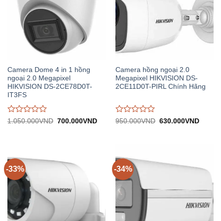
Camera Dome 4 in 1 hồng
Camera hồng ngoại 2.0
ngoại 2.0 Megapixel
Megapixel HIKVISION DS-
HIKVISION DS-2CE78D0T-
2CE11D0T-PIRL Chính Hãng
IT3FS
Được
Được
Giá
Giá
Giá
Giá
1.050.000
VND
700.000
VND
950.000
VND
630.000
VND
gốc:
hiện
gốc:
hiện
đánh
đánh
1.050.000VND.
tại:
950.000VND.
tại:
giá
giá
700.000VND.
630.0
0
0
trên
trên
5
5
-33%
-34%