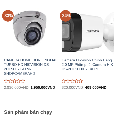
924.000VND.
740.
0
0
trên
trên
5
5
-33%
-34%
CAMERA DOME HỒNG NGOẠI
Camera Hikvision Chính Hãng
TURBO HD HIKVISION DS-
2.0 MP Phân phối Camera HIK
2CE56F7T-ITM-
DS-2CE16D0T-EXLPF
SHOPCAMERAHD
Được
Được
Giá
Giá
Giá
Giá
2.930.000
VND
1.950.000
VND
620.000
VND
409.000
VND
gốc:
hiện
gốc:
hiện
đánh
đánh
2.930.000VND.
tại:
620.000VND.
tại:
giá
giá
1.950.000VND.
409.0
0
0
trên
trên
5
5
Sản phẩm bán chạy