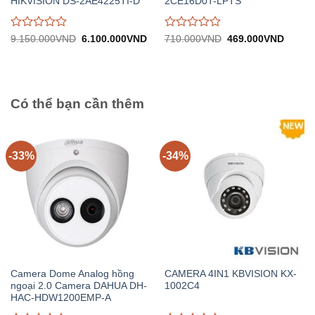
HIKVISION DS-2AE4225TI-D
2CE16D0T-LPTS
Được
Được
Giá
Giá
Giá
Giá
9.150.000
VND
6.100.000
VND
710.000
VND
469.000
VND
gốc:
hiện
gốc:
hiện
đánh
đánh
9.150.000VND.
tại:
710.000VND.
tại:
giá
giá
6.100.000VND.
469.0
0
0
trên
trên
5
5
Có thể bạn cần thêm
-33%
-34%
Camera Dome Analog hồng
CAMERA 4IN1 KBVISION KX-
ngoại 2.0 Camera DAHUA DH-
1002C4
HAC-HDW1200EMP-A