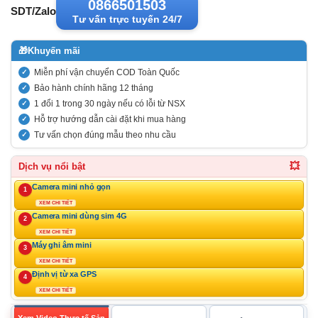
0866501503
SDT/Zalo
Tư vấn trực tuyến 24/7
🎁
Khuyến mãi
Miễn phí vận chuyển COD Toàn Quốc
Bảo hành chính hãng 12 tháng
1 đổi 1 trong 30 ngày nếu có lỗi từ NSX
Hỗ trợ hướng dẫn cài đặt khi mua hàng
Tư vấn chọn đúng mẫu theo nhu cầu
💥
Dịch vụ nổi bật
Camera mini nhỏ gọn
1
XEM CHI TIẾT
Camera mini dùng sim 4G
2
XEM CHI TIẾT
Máy ghi âm mini
3
XEM CHI TIẾT
Định vị từ xa GPS
4
XEM CHI TIẾT
Xem Video Thực tế Sản