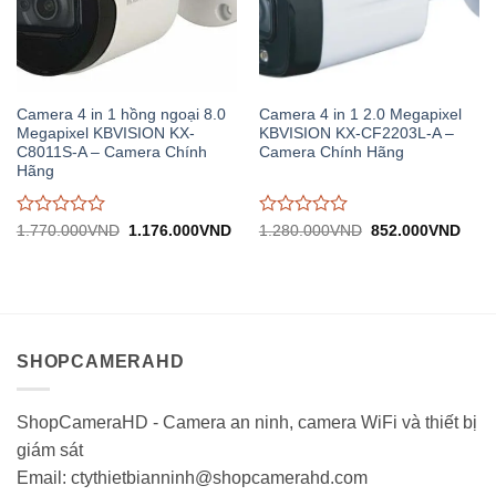
Camera 4 in 1 hồng ngoại 8.0
Camera 4 in 1 2.0 Megapixel
Megapixel KBVISION KX-
KBVISION KX-CF2203L-A –
C8011S-A – Camera Chính
Camera Chính Hãng
Hãng
Được
Được
Giá
Giá
Giá
Giá
1.770.000
VND
1.176.000
VND
1.280.000
VND
852.000
VND
gốc:
hiện
gốc:
hiện
đánh
đánh
1.770.000VND.
tại:
1.280.000VND.
tại:
giá
giá
1.176.000VND.
852.
0
0
trên
trên
5
5
SHOPCAMERAHD
ShopCameraHD - Camera an ninh, camera WiFi và thiết bị
giám sát
Email: ctythietbianninh@shopcamerahd.com