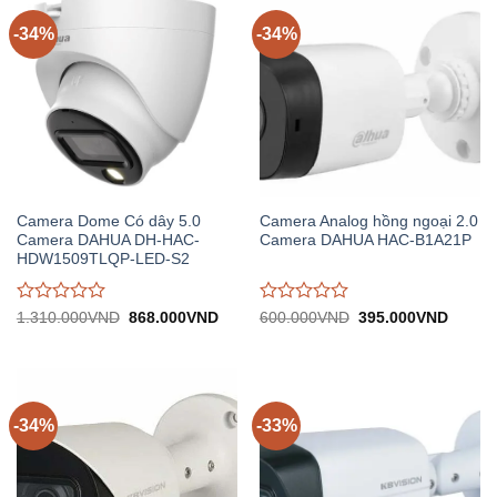
5
5
-34%
-34%
Camera Dome Có dây 5.0
Camera Analog hồng ngoại 2.0
Camera DAHUA DH-HAC-
Camera DAHUA HAC-B1A21P
HDW1509TLQP-LED-S2
Được
Được
Giá
Giá
Giá
Giá
1.310.000
VND
868.000
VND
600.000
VND
395.000
VND
gốc:
hiện
gốc:
hiện
đánh
đánh
1.310.000VND.
tại:
600.000VND.
tại:
giá
giá
868.000VND.
395.0
0
0
trên
trên
5
5
-34%
-33%