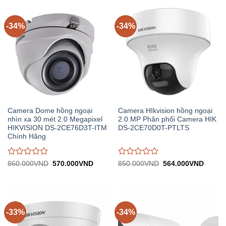
-34%
-34%
Camera Dome hồng ngoại
Camera HIkvision hồng ngoại
nhìn xa 30 mét 2.0 Megapixel
2.0 MP Phân phối Camera HIK
HIKVISION DS-2CE76D3T-ITM
DS-2CE70D0T-PTLTS
Chính Hãng
Được
Được
Giá
Giá
Giá
Giá
860.000
VND
570.000
VND
850.000
VND
564.000
VND
gốc:
hiện
gốc:
hiện
đánh
đánh
860.000VND.
tại:
850.000VND.
tại:
giá
giá
570.000VND.
564.0
0
0
trên
trên
5
5
-33%
-34%