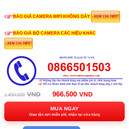
BÁO GIÁ CAMERA WIFI KHÔNG DÂY
BÁO GIÁ BỘ CAMERA CÁC HIỆU KHÁC
Giá
Giá
966.500
VND
VND
1.450.000
gốc:
hiện
1.450.000VND.
tại:
MUA NGAY
966.500VN
Giao tận nơi miễn phí, nhận tại cửa hàng