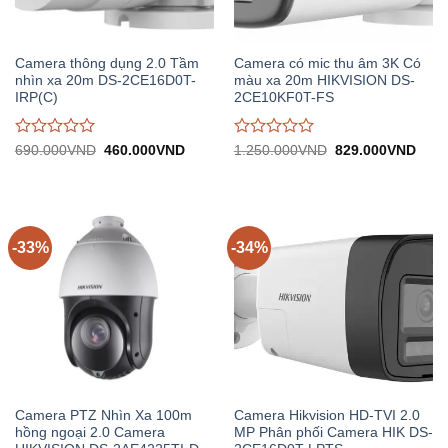
Camera thông dụng 2.0 Tầm
Camera có mic thu âm 3K Có
nhìn xa 20m DS-2CE16D0T-
màu xa 20m HIKVISION DS-
IRP(C)
2CE10KF0T-FS
Được
Được
Giá
Giá
Giá
Giá
690.000
VND
460.000
VND
1.250.000
VND
829.000
VND
gốc:
hiện
gốc:
hiện
đánh
đánh
690.000VND.
tại:
1.250.000VND.
tại:
giá
giá
460.000VND.
829.
0
0
trên
trên
5
5
-33%
-34%
Camera PTZ Nhìn Xa 100m
Camera Hikvision HD-TVI 2.0
hồng ngoại 2.0 Camera
MP Phân phối Camera HIK DS-