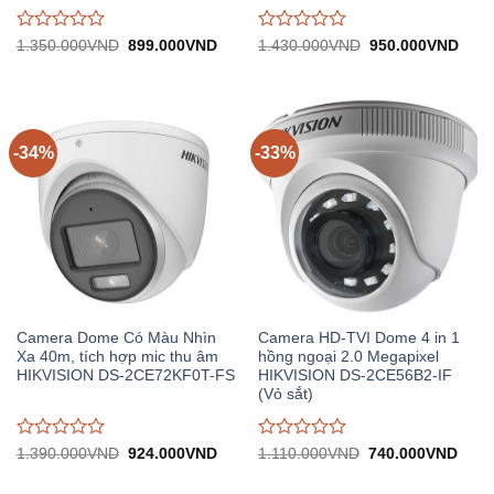
Được
Được
Giá
Giá
Giá
Giá
1.350.000
VND
899.000
VND
1.430.000
VND
950.000
VND
gốc:
hiện
gốc:
hiện
đánh
đánh
1.350.000VND.
tại:
1.430.000VND.
tại:
giá
giá
899.000VND.
950.
0
0
trên
trên
5
5
-34%
-33%
Camera Dome Có Màu Nhìn
Camera HD-TVI Dome 4 in 1
Xa 40m, tích hợp mic thu âm
hồng ngoại 2.0 Megapixel
HIKVISION DS-2CE72KF0T-FS
HIKVISION DS-2CE56B2-IF
(Vỏ sắt)
Được
Được
Giá
Giá
Giá
Giá
1.390.000
VND
924.000
VND
1.110.000
VND
740.000
VND
gốc:
hiện
gốc:
hiện
đánh
đánh
1.390.000VND.
tại:
1.110.000VND.
tại:
giá
giá