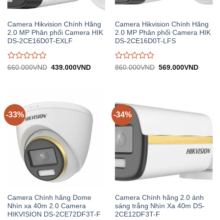
Camera Hikvision Chính Hãng
Camera Hikvision Chính Hãng
2.0 MP Phân phối Camera HIK
2.0 MP Phân phối Camera HIK
DS-2CE16D0T-EXLF
DS-2CE16D0T-LFS
Được
Được
Giá
Giá
Giá
Giá
660.000
VND
439.000
VND
860.000
VND
569.000
VND
gốc:
hiện
gốc:
hiện
đánh
đánh
660.000VND.
tại:
860.000VND.
tại:
giá
giá
439.000VND.
569.0
0
0
trên
trên
5
5
-33%
-34%
Camera Chính hãng Dome
Camera Chính hãng 2.0 ánh
Nhìn xa 40m 2.0 Camera
sáng trắng Nhìn Xa 40m DS-
HIKVISION DS-2CE72DF3T-F
2CE12DF3T-F