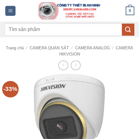
Bỏ
0
qua
nội
Tìm
dung
kiếm:
Trang chủ
/
CAMERA QUAN SÁT
/
CAMERA ANALOG
/
CAMERA
HIKVISION
-33%