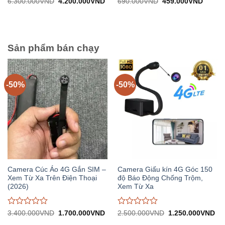
Được
Được
Giá
Giá
Giá
Giá
6.300.000
VND
4.200.000
VND
690.000
VND
459.000
VND
gốc:
hiện
gốc:
hiện
đánh
đánh
6.300.000VND.
tại:
690.000VND.
tại:
giá
giá
4.200.000VND.
459.0
0
0
trên
trên
5
5
Sản phẩm bán chạy
-50%
-50%
Camera Cúc Áo 4G Gắn SIM –
Camera Giấu kín 4G Góc 150
Xem Từ Xa Trên Điện Thoại
độ Báo Động Chống Trộm,
(2026)
Xem Từ Xa
Được
Được
Giá
Giá
Giá
Gi
3.400.000
VND
1.700.000
VND
2.500.000
VND
1.250.000
VND
gốc:
hiện
gốc:
hiệ
đánh
đánh