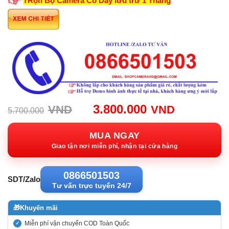
TRọn Bộ Camera Có Dây lưu trữ 1 Tháng
Giá
Giá
3.800.000
VND
VND
5.700.000
gốc:
hiện
5.700.000VND.
tại:
MUA NGAY
3.800.00
Giao tận nơi miễn phí, nhận tại cửa hàng
0866501503
SDT/Zalo
Tư vấn trực tuyến 24/7
🎁
Khuyến mãi
Miễn phí vận chuyển COD Toàn Quốc