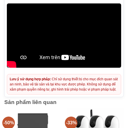
Lưu ý sử dụng hợp pháp:
Chỉ sử dụng thiết bị cho mục đích quan sát
an ninh, bảo vệ tài sản và tại khu vực được phép. Không sử dụng để
xâm phạm quyền riêng tư, ghi hình trái phép hoặc vi phạm pháp luật.
Sản phẩm liên quan
-50%
-33%