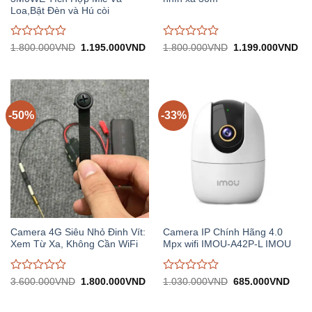
Loa,Bật Đèn và Hú còi
Được
Được
Giá
Giá
Giá
Gi
1.800.000
VND
1.195.000
VND
1.800.000
VND
1.199.000
VND
gốc:
hiện
gốc:
hiệ
đánh
đánh
1.800.000VND.
tại:
1.800.000VND.
tại:
giá
giá
1.195.000VND.
1.
0
0
trên
trên
5
5
-50%
-33%
Camera 4G Siêu Nhỏ Đinh Vít:
Camera IP Chính Hãng 4.0
Xem Từ Xa, Không Cần WiFi
Mpx wifi IMOU-A42P-L IMOU
Được
Được
Giá
Giá
Giá
Giá
3.600.000
VND
1.800.000
VND
1.030.000
VND
685.000
VND
gốc:
hiện
gốc:
hiện
đánh
đánh
3.600.000VND.
tại:
1.030.000VND.
tại:
giá
giá
1.800.000VND.
685.