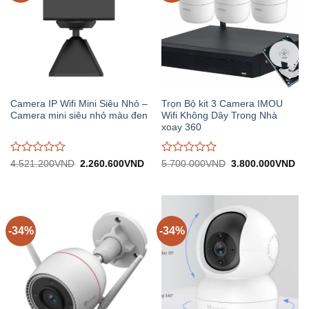
Camera IP Wifi Mini Siêu Nhỏ –
Trọn Bộ kit 3 Camera IMOU
Camera mini siêu nhỏ màu đen
Wifi Không Dây Trong Nhà
xoay 360
Được
Được
Giá
Giá
Giá
Gi
4.521.200
VND
2.260.600
VND
5.700.000
VND
3.800.000
VND
gốc:
hiện
gốc:
hiệ
đánh
đánh
4.521.200VND.
tại:
5.700.000VND.
tại:
giá
giá
2.260.600VND.
3.
0
0
trên
trên
5
5
-34%
-34%