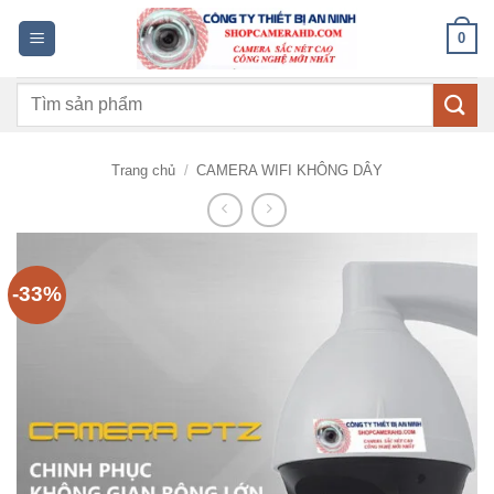
Bỏ
0
qua
nội
Tìm
dung
kiếm:
Trang chủ
/
CAMERA WIFI KHÔNG DÂY
-33%