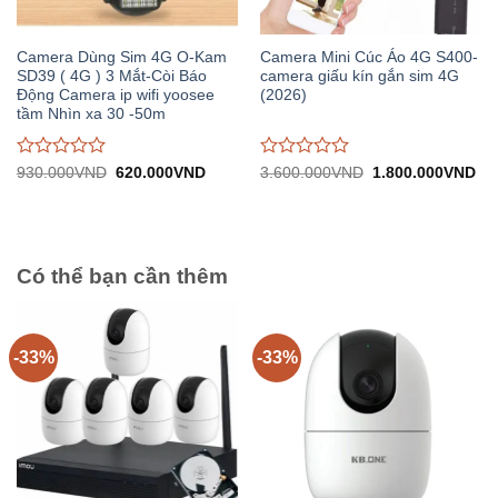
Camera Dùng Sim 4G O-Kam
Camera Mini Cúc Áo 4G S400-
SD39 ( 4G ) 3 Mắt-Còi Báo
camera giấu kín gắn sim 4G
Động Camera ip wifi yoosee
(2026)
tầm Nhìn xa 30 -50m
Được
Được
Giá
Giá
Giá
Gi
930.000
VND
620.000
VND
3.600.000
VND
1.800.000
VND
gốc:
hiện
gốc:
hiệ
đánh
đánh
930.000VND.
tại:
3.600.000VND.
tại:
giá
giá
620.000VND.
1.
0
0
trên
trên
5
5
Có thể bạn cần thêm
-33%
-33%