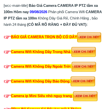
[wcc-main-title]
Báo Giá Camera CAMERA IP PTZ tầm xa
100m Hôm nay
09/08/2026
Phân phối Camera Wifi
CAMERA
IP PTZ tầm xa 100m
Không Dây Giá Rẻ, Chính Hãng , bảo
hành 24 tháng
(CÓ MÃ RÕ RÀNG + ĐẦY ĐỦ VAT):
BÁO GIÁ CAMERA TRỌN BỘ CÓ DÂY
Camera Wifi Không Dây Trong Nhà
Camera Wifi Không Dây Ngoài Trời
Camera Wifi Không Dây Báo Động
Camera ip Mini Siêu nhỏ ngụy trang