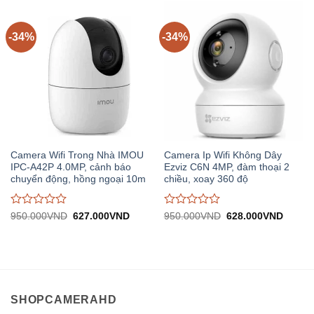
0
0
trên
trên
5
5
-34%
-34%
Camera Wifi Trong Nhà IMOU
Camera Ip Wifi Không Dây
IPC-A42P 4.0MP, cảnh báo
Ezviz C6N 4MP, đàm thoại 2
chuyển động, hồng ngoại 10m
chiều, xoay 360 độ
Được
Được
Giá
Giá
Giá
Giá
950.000
VND
627.000
VND
950.000
VND
628.000
VND
gốc:
hiện
gốc:
hiện
đánh
đánh
950.000VND.
tại:
950.000VND.
tại:
giá
giá
627.000VND.
628.0
0
0
trên
trên
5
5
SHOPCAMERAHD