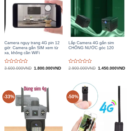
Camera ngụy trang 4G pin 12
Lắp Camera 4G gắn sim
giờ: Camera gắn SIM xem từ
CHỐNG NƯỚC góc 120
xa, không cần WiFi
Được
Được
Giá
Giá
Giá
Gi
3.600.000
VND
1.800.000
VND
2.900.000
VND
1.450.000
VND
gốc:
hiện
gốc:
hiệ
đánh
đánh
3.600.000VND.
tại:
2.900.000VND.
tại:
giá
giá
1.800.000VND.
1.
0
0
trên
trên
5
5
-33%
-50%