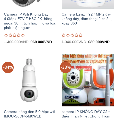
Camera IP Wifi Không Dây
Camera Ezviz TY2 4MP 2K wifi
4.0Mpx EZVIZ H3C 2K+hồng
không dây, đàm thoại 2 chiều,
ngoại 30m, tích hợp mic và loa,
xoay 360
phát hiện người
Được
Được
Giá
Giá
Giá
Giá
1.460.000
VND
969.000
VND
1.040.000
VND
689.000
VND
gốc:
hiện
gốc:
hiện
đánh
đánh
1.460.000VND.
tại:
1.040.000VND.
tại:
giá
giá
969.000VND.
689.
0
0
trên
trên
5
5
-34%
-33%
Camera bóng đèn 5.0 Mpx wifi
camera IP KHÔNG DÂY Cảm
IMOU-S6DP-5M0WEB
Biến Thân Nhiệt Chống Trộm