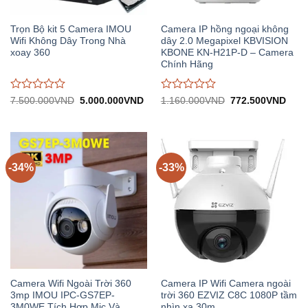
Trọn Bộ kit 5 Camera IMOU
Camera IP hồng ngoại không
Wifi Không Dây Trong Nhà
dây 2.0 Megapixel KBVISION
xoay 360
KBONE KN-H21P-D – Camera
Chính Hãng
Được
Được
Giá
Giá
Giá
Giá
7.500.000
VND
5.000.000
VND
1.160.000
VND
772.500
VND
gốc:
hiện
gốc:
hiện
đánh
đánh
7.500.000VND.
tại:
1.160.000VND.
tại:
giá
giá
5.000.000VND.
772.
0
0
trên
trên
5
5
-34%
-33%
Camera Wifi Ngoài Trời 360
Camera IP Wifi Camera ngoài
3mp IMOU IPC-GS7EP-
trời 360 EZVIZ C8C 1080P tầm
3M0WE Tích Hợp Mic Và
nhìn xa 30m