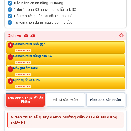
Bảo hành chính hãng 12 tháng
1 đổi 1 trong 30 ngày nếu có lỗi từ NSX
Hỗ trợ hướng dẫn cài đặt khi mua hàng
Tư vấn chọn đúng mẫu theo nhu cầu
💥
Dịch vụ nổi bật
Camera mini nhỏ gọn
1
XEM CHI TIẾT
Camera mini dùng sim 4G
2
XEM CHI TIẾT
Máy ghi âm mini
3
XEM CHI TIẾT
Định vị từ xa GPS
4
XEM CHI TIẾT
Xem Video Thực tế Sản
Mô Tả Sản Phẩm
Hình Ảnh Sản Phẩm
Phẩm
Video thực tế quay demo hướng dẫn cài đặt sử dụng
thiết bị