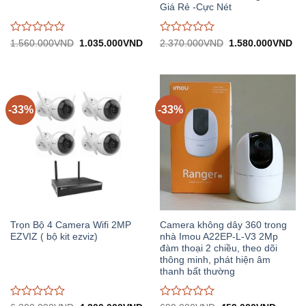
Giá Rẻ -Cực Nét
Được
Được
Giá
Giá
Giá
Gi
1.560.000
VND
1.035.000
VND
2.370.000
VND
1.580.000
VND
gốc:
hiện
gốc:
hiệ
đánh
đánh
1.560.000VND.
tại:
2.370.000VND.
tại:
giá
giá
1.035.000VND.
1.
0
0
trên
trên
5
5
-33%
-33%
Trọn Bộ 4 Camera Wifi 2MP
Camera không dây 360 trong
EZVIZ ( bộ kit ezviz)
nhà Imou A22EP-L-V3 2Mp
đàm thoại 2 chiều, theo dõi
thông minh, phát hiện âm
thanh bất thường