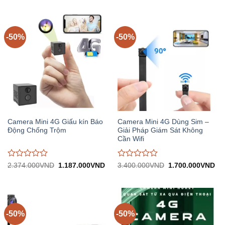
3.400.000VND.
tại:
2.500.000VND.
tại:
giá
giá
1.700.000VND.
1.
0
0
trên
trên
5
5
-50%
-50%
Camera Mini 4G Giấu kín Báo
Camera Mini 4G Dùng Sim –
Động Chống Trộm
Giải Pháp Giám Sát Không
Cần Wifi
Được
Được
Giá
Giá
Giá
Gi
2.374.000
VND
1.187.000
VND
3.400.000
VND
1.700.000
VND
gốc:
hiện
gốc:
hiệ
đánh
đánh
2.374.000VND.
tại:
3.400.000VND.
tại:
giá
giá
1.187.000VND.
1.
0
0
trên
trên
5
5
-50%
-50%