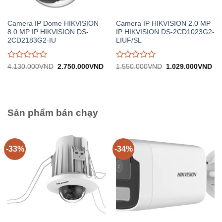
Camera IP Dome HIKVISION
Camera IP HIKVISION 2.0 MP
8.0 MP IP HIKVISION DS-
IP HIKVISION DS-2CD1023G2-
2CD2183G2-IU
LIUF/SL
Được
Được
Giá
Giá
Giá
Gi
4.130.000
VND
2.750.000
VND
1.550.000
VND
1.029.000
VND
gốc:
hiện
gốc:
hiệ
đánh
đánh
4.130.000VND.
tại:
1.550.000VND.
tại:
giá
giá
2.750.000VND.
1.
0
0
trên
trên
5
5
Sản phẩm bán chạy
-33%
-34%