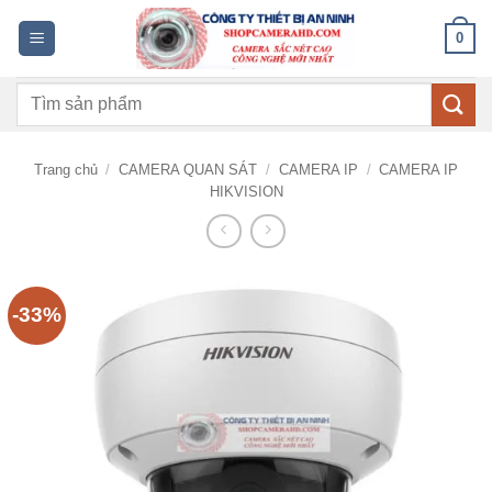
Bỏ
0
qua
nội
Tìm
dung
kiếm:
Trang chủ
/
CAMERA QUAN SÁT
/
CAMERA IP
/
CAMERA IP
HIKVISION
-33%