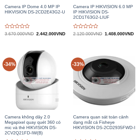
Camera IP Dome 4.0 MP IP
Camera IP HIKVISION 6.0 MP
HIKVISION DS-2CD2E43G2-U
IP HIKVISION DS-
2CD1T63G2-LIUF
Được
Được
Giá
Giá
Giá
Gi
3.670.000
VND
2.442.000
VND
2.120.000
VND
1.408.000
VND
gốc:
hiện
gốc:
hiệ
đánh
đánh
3.670.000VND.
tại:
2.120.000VND.
tại:
giá
giá
2.442.000VND.
1.
0
0
trên
trên
5
5
-34%
-33%
Camera không dây 2.0
Camera quan sát toàn cảnh
Megapixel quay quét 360 có
dạng mắt cá Fisheye
mic và thẻ HIKVISION DS-
HIKVISION DS-2CD2935FWD-I
2CV2Q21FD-IW(B)