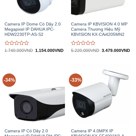
Camera IP Dome Có Dây 2.0
Camera IP KBVISION 4.0 MP
Megapixel IP DAHUA IPC-
Camera Thương Hiệu Mỹ
HDW2230TP-AS-S2
KBVISION KX-CAi4205MN2
Được
Được
Giá
Giá
Giá
Gi
1.740.000
VND
1.154.000
VND
5.220.000
VND
3.479.000
VND
gốc:
hiện
gốc:
hiệ
đánh
đánh
1.740.000VND.
tại:
5.220.000VND.
tại:
giá
giá
1.154.000VND.
3.
0
0
trên
trên
5
5
-34%
-33%
Camera IP Có Dây 2.0
Camera IP 4.0MPX IP