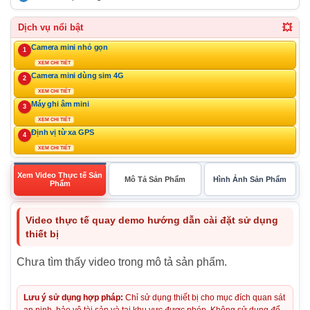
💥
Dịch vụ nổi bật
Camera mini nhỏ gọn
1
XEM CHI TIẾT
Camera mini dùng sim 4G
2
XEM CHI TIẾT
Máy ghi âm mini
3
XEM CHI TIẾT
Định vị từ xa GPS
4
XEM CHI TIẾT
Xem Video Thực tế Sản
Mô Tả Sản Phẩm
Hình Ảnh Sản Phẩm
Phẩm
Video thực tế quay demo hướng dẫn cài đặt sử dụng
thiết bị
Chưa tìm thấy video trong mô tả sản phẩm.
Lưu ý sử dụng hợp pháp:
Chỉ sử dụng thiết bị cho mục đích quan sát