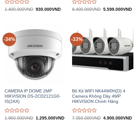
Được
Được
Giá
Giá
Giá
Gi
1.400.000
VND
930.000
VND
8.400.000
VND
5.599.000
VND
gốc:
hiện
gốc:
hiệ
đánh
đánh
1.400.000VND.
tại:
8.400.000VND.
tại:
giá
giá
930.000VND.
5.
0
0
trên
trên
5
5
-34%
-33%
CAMERA IP DOME 2MP
Bộ Kit WIFI NK44W0H(D) 4
HIKVISION DS-2CD2121G0-
Camera Không Dây 4MP
IS(2AX)
HIKVISION Chính Hãng
Được
Được
Giá
Giá
Giá
Gi
1.950.000
VND
1.295.000
VND
7.350.000
VND
4.900.000
VND
gốc:
hiện
gốc:
hiệ
đánh
đánh
1.950.000VND.
tại:
7.350.000VND.
tại:
giá
giá
1.295.000VND.
4.
0
0
trên
trên