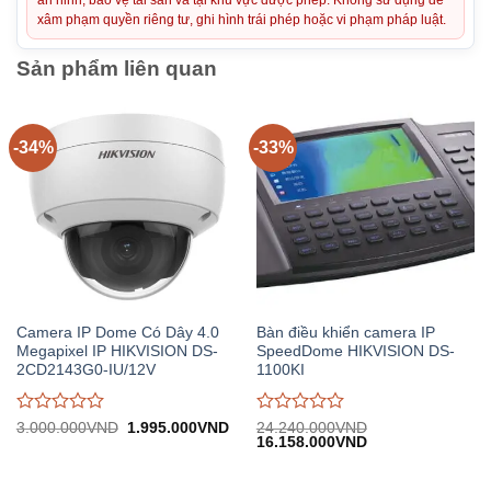
an ninh, bảo vệ tài sản và tại khu vực được phép. Không sử dụng để
xâm phạm quyền riêng tư, ghi hình trái phép hoặc vi phạm pháp luật.
Sản phẩm liên quan
-34%
-33%
Camera IP Dome Có Dây 4.0
Bàn điều khiển camera IP
Megapixel IP HIKVISION DS-
SpeedDome HIKVISION DS-
2CD2143G0-IU/12V
1100KI
Được
Được
Giá
Giá
3.000.000
VND
1.995.000
VND
24.240.000
VND
gốc:
hiện
Giá
Giá
16.158.000
VND
đánh
đánh
3.000.000VND.
tại:
gốc:
hiện
giá
giá
1.995.000VND.
24.240.000VND.
tại:
0
0
16.158.000VND.