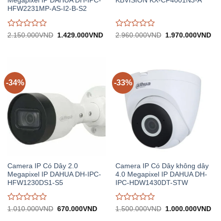
Megapixel IP DAHUA DH-IPC-
KBVISION KX-CF4001N3-A
HFW2231MP-AS-I2-B-S2
Được
Được
Giá
Giá
Giá
Gi
2.150.000
VND
1.429.000
VND
2.960.000
VND
1.970.000
VND
gốc:
hiện
gốc:
hiệ
đánh
đánh
2.150.000VND.
tại:
2.960.000VND.
tại:
giá
giá
1.429.000VND.
1.
0
0
trên
trên
5
5
-34%
-33%
Camera IP Có Dây 2.0
Camera IP Có Dây không dây
Megapixel IP DAHUA DH-IPC-
4.0 Megapixel IP DAHUA DH-
HFW1230DS1-S5
IPC-HDW1430DT-STW
Được
Được
Giá
Giá
Giá
Gi
1.010.000
VND
670.000
VND
1.500.000
VND
1.000.000
VND
gốc:
hiện
gốc:
hiệ
đánh
đánh