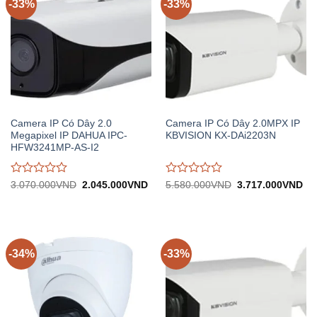
-33%
-33%
Camera IP Có Dây 2.0
Camera IP Có Dây 2.0MPX IP
Megapixel IP DAHUA IPC-
KBVISION KX-DAi2203N
HFW3241MP-AS-I2
Được
Được
Giá
Giá
Giá
Gi
3.070.000
VND
2.045.000
VND
5.580.000
VND
3.717.000
VND
gốc:
hiện
gốc:
hiệ
đánh
đánh
3.070.000VND.
tại:
5.580.000VND.
tại:
giá
giá
2.045.000VND.
3.
0
0
trên
trên
5
5
-34%
-33%