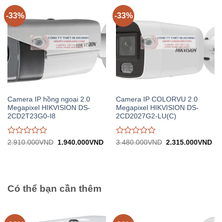
5
5
-33%
-33%
Camera IP hồng ngoại 2.0
Camera IP COLORVU 2.0
Megapixel HIKVISION DS-
Megapixel HIKVISION DS-
2CD2T23G0-I8
2CD2027G2-LU(C)
Được
Được
Giá
Giá
Giá
Gi
2.910.000
VND
1.940.000
VND
3.480.000
VND
2.315.000
VND
gốc:
hiện
gốc:
hiệ
đánh
đánh
2.910.000VND.
tại:
3.480.000VND.
tại:
giá
giá
1.940.000VND.
2.
0
0
trên
trên
5
5
Có thể bạn cần thêm