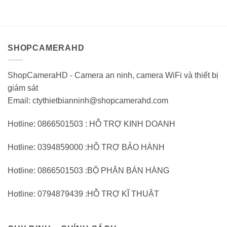
1.010.000VND.
tại:
1.500.000VND.
tại:
giá
giá
670.000VND.
1.
0
0
trên
trên
5
5
SHOPCAMERAHD
ShopCameraHD - Camera an ninh, camera WiFi và thiết bị
giám sát
Email: ctythietbianninh@shopcamerahd.com
Hotline: 0866501503 : HỖ TRỢ KINH DOANH
Hotline: 0394859000 :HỖ TRỢ BẢO HÀNH
Hotline: 0866501503 :BỘ PHẬN BÁN HÀNG
Hotline: 0794879439 :HỖ TRỢ KĨ THUẬT