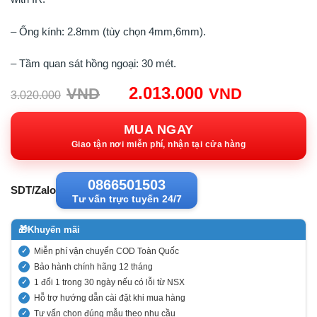
– Ống kính: 2.8mm (tùy chọn 4mm,6mm).
– Tầm quan sát hồng ngoại: 30 mét.
Giá
Giá
2.013.000
VND
VND
3.020.000
gốc:
hiện
3.020.000VND.
tại:
MUA NGAY
2.013.00
Giao tận nơi miễn phí, nhận tại cửa hàng
0866501503
SDT/Zalo
Tư vấn trực tuyến 24/7
🎁
Khuyến mãi
Miễn phí vận chuyển COD Toàn Quốc
Bảo hành chính hãng 12 tháng
1 đổi 1 trong 30 ngày nếu có lỗi từ NSX
Hỗ trợ hướng dẫn cài đặt khi mua hàng
Tư vấn chọn đúng mẫu theo nhu cầu