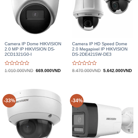
Camera IP Dome HIKVISION
Camera IP HD Speed Dome
2.0 MP IP HIKVISION DS-
2.0 Megapixel IP HIKVISION
2CD1321G0-I
DS-2DE4215W-DE3
Được
Được
Giá
Giá
Giá
Gi
1.010.000
VND
669.000
VND
8.470.000
VND
5.642.000
VND
gốc:
hiện
gốc:
hiệ
đánh
đánh
1.010.000VND.
tại:
8.470.000VND.
tại:
giá
giá
669.000VND.
5.
0
0
trên
trên
5
5
-33%
-34%