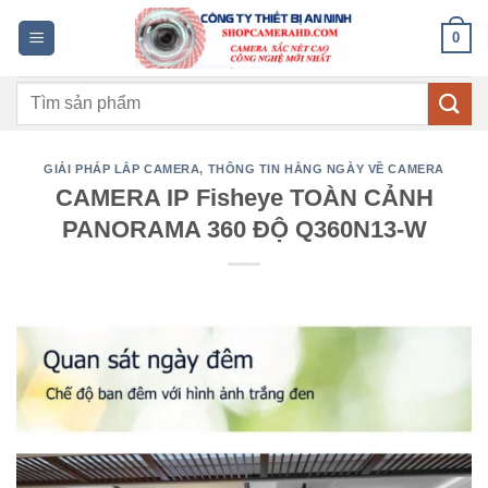
Bỏ
0
qua
nội
Tìm
dung
kiếm:
GIẢI PHÁP LẮP CAMERA
,
THÔNG TIN HẰNG NGÀY VỀ CAMERA
CAMERA IP Fisheye TOÀN CẢNH
PANORAMA 360 ĐỘ Q360N13-W