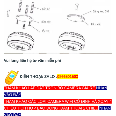
Vui lòng liên hệ tư vấn miễn phí
ĐIỆN THOẠI/ ZALO :
0866501503
THAM KHẢO LẮP ĐẶT TRỌN BỘ CAMERA GIÁ RẺ
NHẤN
VÀO ĐÂY
THAM KHẢO CÁC LOẠI CAMERA WIFI CỐ ĐỊNH VÀ XOAY 4
CHIỀU TÍCH HỢP BÁO ĐỘNG ,ĐÀM THOẠI 2 CHIỀU
NHẤN
VÀO ĐÂY