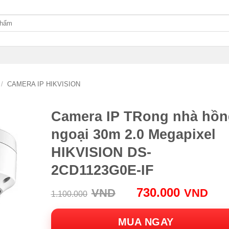
/
CAMERA IP HIKVISION
Camera IP TRong nhà hồn
ngoại 30m 2.0 Megapixel
HIKVISION DS-
2CD1123G0E-IF
Giá
Giá
730.000
VND
VND
1.100.000
gốc:
hiệ
1.100.000VND.
tại:
MUA NGAY