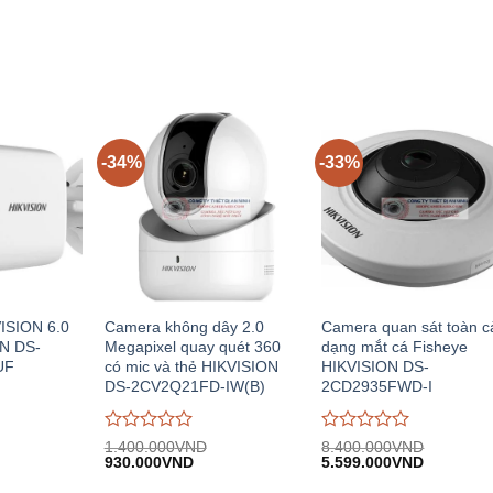
.000VND.
1.145.000VND.
1.563.00
trên
trên
5
5
-34%
-33%
ISION 6.0
Camera không dây 2.0
Camera quan sát toàn 
N DS-
Megapixel quay quét 360
dạng mắt cá Fisheye
UF
có mic và thẻ HIKVISION
HIKVISION DS-
DS-2CV2Q21FD-IW(B)
2CD2935FWD-I
Được
Được
1.400.000
VND
8.400.000
VND
iá
Giá
Giá
Giá
Giá
đánh
930.000
VND
đánh
5.599.000
VND
iện
gốc:
hiện
gốc:
hiện
giá
giá
i:
1.400.000VND.
tại:
8.400.000VND.
tại: