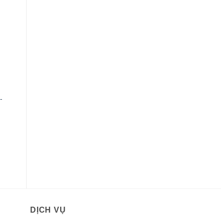
-
400VND.
DỊCH VỤ