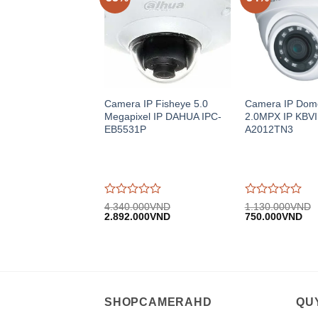
Camera IP Fisheye 5.0
Camera IP Dom
Megapixel IP DAHUA IPC-
2.0MPX IP KBV
EB5531P
A2012TN3
Được
Được
4.340.000
VND
1.130.000
VND
Giá
Giá
Giá
Giá
đánh
2.892.000
VND
đánh
750.000
VND
gốc:
hiện
gốc:
hiệ
giá
giá
4.340.000VND.
tại:
1.130.000VND.
tại:
0
0
2.892.000VND.
750
trên
trên
5
5
SHOPCAMERAHD
QUY