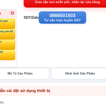
730
Giao tận nơi miễn phí, nhận tại cửa hàng
t
💥
0866501503
SDT/Zalo
Tư vấn trực tuyến 24/7
hỏ gọn
ùng sim 4G
ni
GPS
Mô Tả Sản Phẩm
Hình Ảnh Sản Phẩm
n cài đặt sử dụng thiết bị
ẩm.