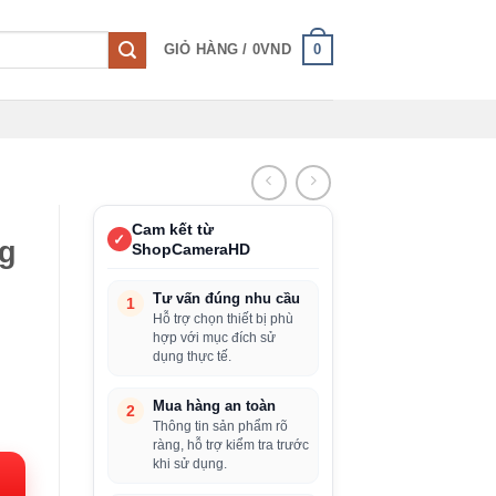
0
GIỎ HÀNG /
0
VND
Cam kết từ
✓
g
ShopCameraHD
Tư vấn đúng nhu cầu
1
Hỗ trợ chọn thiết bị phù
hợp với mục đích sử
dụng thực tế.
Mua hàng an toàn
2
Thông tin sản phẩm rõ
n
ràng, hỗ trợ kiểm tra trước
khi sử dụng.