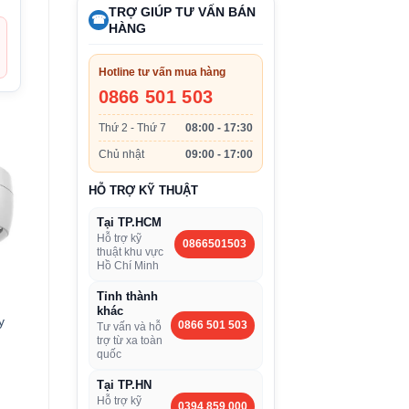
TRỢ GIÚP TƯ VẤN BÁN
☎
HÀNG
Hotline tư vấn mua hàng
0866 501 503
Thứ 2 - Thứ 7
08:00 - 17:30
Chủ nhật
09:00 - 17:00
HỖ TRỢ KỸ THUẬT
Tại TP.HCM
Hỗ trợ kỹ
0866501503
thuật khu vực
Hồ Chí Minh
Tỉnh thành
khác
y
0866 501 503
Tư vấn và hỗ
trợ từ xa toàn
quốc
Tại TP.HN
Hỗ trợ kỹ
0394 859 000