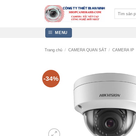
Bỏ
qua
Tìm
kiếm:
nội
dung
MENU
Trang chủ
/
CAMERA QUAN SÁT
/
CAMERA IP
-34%