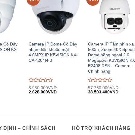
e Có Dây
Camera IP Dome Có Dây
Camera IP Tầm nhìn xa
ISION KX-
nhận diện khuôn mặt
500m, Zoom 40X Speed
4.0MPX IP KBVISION KX-
Dome hồng ngoại 2.0
CAi4204N-B
Megapixel KBVISION KX
E2408IRSN – Camera
Chính hãng
Được
Được
3.950.000
VND
57.760.000
VND
Giá
Giá
Giá
Giá
đánh
2.628.000
VND
đánh
38.503.400
VND
n
gốc:
hiện
gốc:
hiện
giá
giá
3.950.000VND.
tại:
57.760.000VND.
tại:
0
0
.000VND.
2.628.000VND.
38.503.
trên
trên
5
5
 ĐỊNH – CHÍNH SÁCH
HỖ TRỢ KHÁCH HÀNG