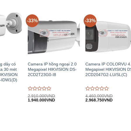
0
0
.408.000VND.
930.000VND.
5.599.00
trên
trên
5
5
-33%
-33%
g dây có
Camera IP hồng ngoại 2.0
Camera IP COLORVU 4
xa 30 mét
Megapixel HIKVISION DS-
Megapixel HIKVISION D
HIKVISION
2CD2T23G0-I8
2CD2047G2-LU/SL(C)
-IDW1(D)
Được
Được
2.910.000
VND
4.460.000
VND
iá
Giá
Giá
Giá
Giá
đánh
1.940.000
VND
đánh
2.968.750
VND
iện
gốc:
hiện
gốc:
hiện
giá
giá
i:
2.910.000VND.
tại:
4.460.000VND.
tại:
0
0
.120.000VND.
1.940.000VND.
2.968.75
trên
trên
5
5