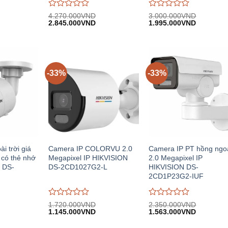
Được
Được
4.270.000
VND
3.000.000
VND
iá
Giá
Giá
Giá
Giá
đánh
2.845.000
VND
đánh
1.995.000
VND
iện
gốc:
hiện
gốc:
hiện
giá
giá
i:
4.270.000VND.
tại:
3.000.000VND.
tại:
0
0
.410.000VND.
2.845.000VND.
1.995.00
trên
trên
5
5
-33%
-33%
 trời giá
Camera IP COLORVU 2.0
Camera IP PT hồng ngo
 có thẻ nhớ
Megapixel IP HIKVISION
2.0 Megapixel IP
 DS-
DS-2CD1027G2-L
HIKVISION DS-
2CD1P23G2-IUF
Được
Được
1.720.000
VND
2.350.000
VND
Giá
Giá
Giá
Giá
đánh
1.145.000
VND
đánh
1.563.000
VND
n
gốc:
hiện
gốc:
hiện
giá
giá
1.720.000VND.
tại:
2.350.000VND.
tại:
0
0