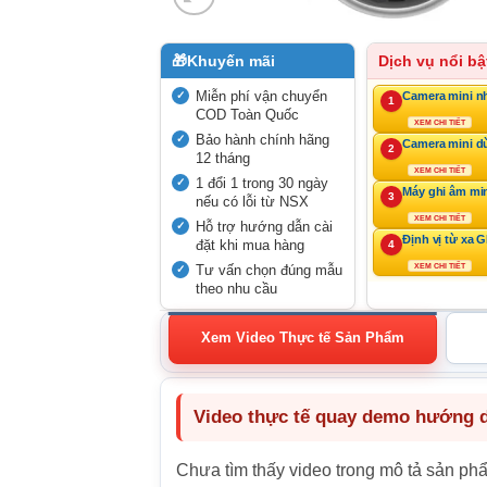
🎁
Khuyến mãi
Dịch vụ nổi bậ
Miễn phí vận chuyển
Camera mini n
1
COD Toàn Quốc
XEM CHI TIẾT
Bảo hành chính hãng
Camera mini d
2
12 tháng
XEM CHI TIẾT
1 đổi 1 trong 30 ngày
Máy ghi âm mi
3
nếu có lỗi từ NSX
XEM CHI TIẾT
Hỗ trợ hướng dẫn cài
Định vị từ xa 
đặt khi mua hàng
4
Tư vấn chọn đúng mẫu
XEM CHI TIẾT
theo nhu cầu
Xem Video Thực tế Sản Phẩm
Video thực tế quay demo hướng dẫ
Chưa tìm thấy video trong mô tả sản ph