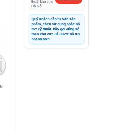
thuật khu vực
Hà Nội
Quý khách cần tư vấn sản
phẩm, cách sử dụng hoặc hỗ
0VND.
trợ kỹ thuật, hãy gọi đúng số
theo khu vực để được hỗ trợ
nhanh hơn.
ại