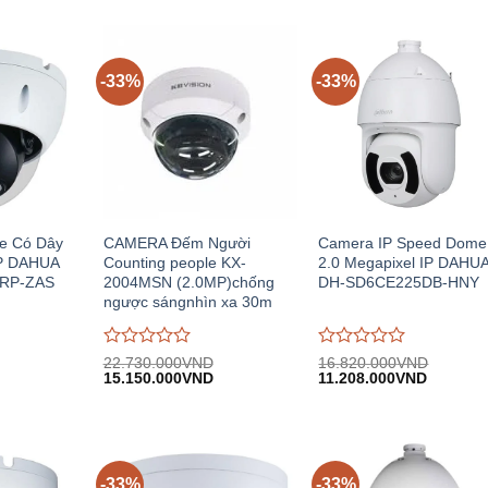
-33%
-33%
e Có Dây
CAMERA Đếm Người
Camera IP Speed Dome
IP DAHUA
Counting people KX-
2.0 Megapixel IP DAHU
RP-ZAS
2004MSN (2.0MP)chống
DH-SD6CE225DB-HNY
ngược sángnhìn xa 30m
Được
Được
22.730.000
VND
16.820.000
VND
iá
Giá
Giá
Giá
Giá
đánh
15.150.000
VND
đánh
11.208.000
VND
iện
gốc:
hiện
gốc:
hiện
giá
giá
i:
22.730.000VND.
tại:
16.820.000VND.
tại:
0
0
.849.000VND.
15.150.000VND.
11.208.
trên
trên
5
5
-33%
-33%