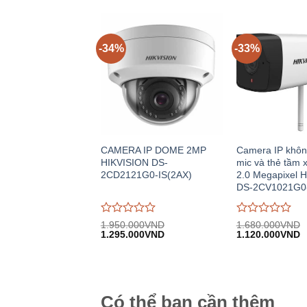
0
0
2.442.000VND.
1
trên
trên
5
5
-34%
-33%
CAMERA IP DOME 2MP
Camera IP khôn
HIKVISION DS-
mic và thẻ tầm 
2CD2121G0-IS(2AX)
2.0 Megapixel 
DS-2CV1021G0
Được
Được
1.950.000
VND
1.680.000
VND
Giá
Giá
Giá
G
đánh
1.295.000
VND
đánh
1.120.000
VND
gốc:
hiện
gốc:
h
giá
giá
1.950.000VND.
tại:
1.680.000VND.
tạ
0
0
1.295.000VND.
1
trên
trên
5
5
Có thể bạn cần thêm