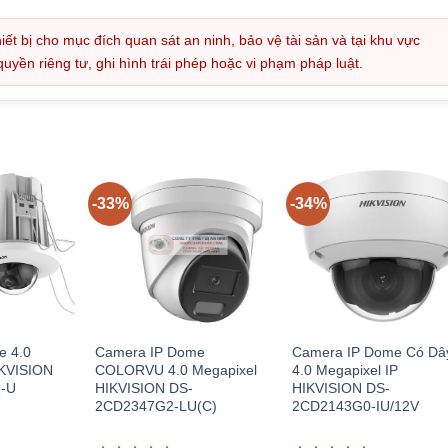
iết bị cho mục đích quan sát an ninh, bảo vệ tài sản và tại khu vực
ền riêng tư, ghi hình trái phép hoặc vi phạm pháp luật.
-33%
-34%
e 4.0
Camera IP Dome
Camera IP Dome Có Dâ
IKVISION
COLORVU 4.0 Megapixel
4.0 Megapixel IP
-U
HIKVISION DS-
HIKVISION DS-
2CD2347G2-LU(C)
2CD2143G0-IU/12V