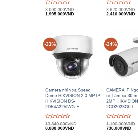
Được
Được
3.000.000
VND
3.620.000
VND
Giá
Giá
Giá
G
đánh
1.995.000
VND
đánh
2.410.000
VND
gốc:
hiện
gốc:
h
giá
giá
3.000.000VND.
tại:
3.620.000VND.
tạ
0
0
1.995.000VND.
2
trên
trên
5
5
-33%
-34%
Camera nhìn xa Speed
CAMERA IP Ngoài
Dome HIKVISION 2.0 MP IP
rẻ Tầm xa 30 m
HIKVISION DS-
2MP HIKVISION
2DE4A225IWG-E
2CD2023G0-I
Được
Được
13.340.000
VND
1.100.000
VND
Giá
Giá
Giá
Giá
đánh
8.888.000
VND
đánh
730.000
VND
gốc:
hiện
gốc:
hiệ
giá
giá
13.340.000VND.
tại:
1.100.000VND.
tại:
0
0