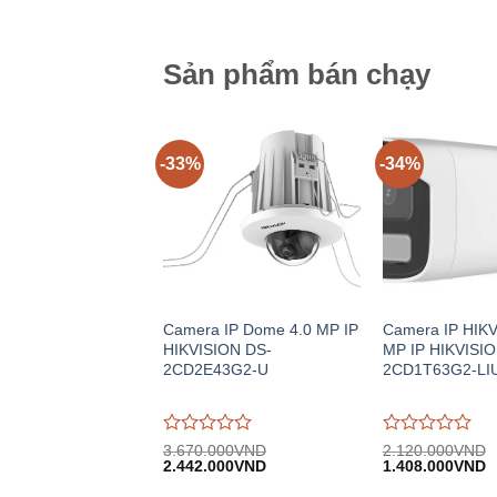
8.888.000VND.
730
trên
trên
5
5
Sản phẩm bán chạy
-33%
-34%
Camera IP Dome 4.0 MP IP
Camera IP HIKV
HIKVISION DS-
MP IP HIKVISIO
2CD2E43G2-U
2CD1T63G2-LI
Được
Được
3.670.000
VND
2.120.000
VND
Giá
Giá
Giá
G
đánh
2.442.000
VND
đánh
1.408.000
VND
gốc:
hiện
gốc:
h
giá
giá
3.670.000VND.
tại:
2.120.000VND.
tạ