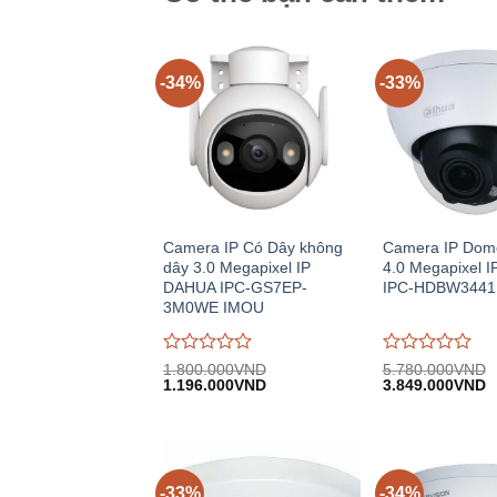
-34%
-33%
Camera IP Có Dây không
Camera IP Dom
dây 3.0 Megapixel IP
4.0 Megapixel 
DAHUA IPC-GS7EP-
IPC-HDBW3441
3M0WE IMOU
Được
Được
1.800.000
VND
5.780.000
VND
Giá
Giá
Giá
G
đánh
1.196.000
VND
đánh
3.849.000
VND
gốc:
hiện
gốc:
h
giá
giá
1.800.000VND.
tại:
5.780.000VND.
tạ
0
0
1.196.000VND.
3
trên
trên
5
5
-33%
-34%