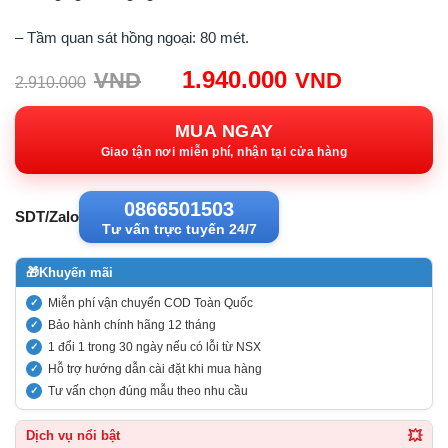
– Tầm quan sát hồng ngoại: 80 mét.
Giá
Giá
1.940.000
VND
VND
2.910.000
gốc:
hiện
2.910.000VND.
tại:
MUA NGAY
1.940.00
Giao tận nơi miễn phí, nhận tại cửa hàng
0866501503
SDT/Zalo
Tư vấn trực tuyến 24/7
🎁
Khuyến mãi
Miễn phí vận chuyển COD Toàn Quốc
Bảo hành chính hãng 12 tháng
1 đổi 1 trong 30 ngày nếu có lỗi từ NSX
Hỗ trợ hướng dẫn cài đặt khi mua hàng
Tư vấn chọn đúng mẫu theo nhu cầu
💥
Dịch vụ nổi bật