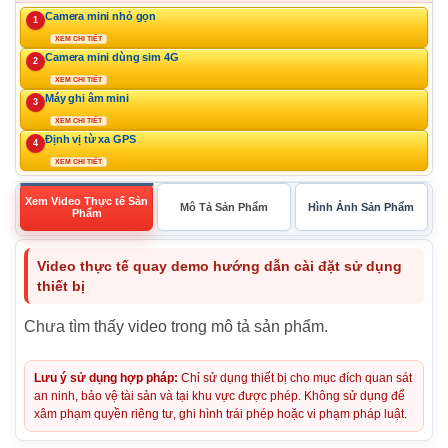
Camera mini nhỏ gọn
1
XEM CHI TIẾT
Camera mini dùng sim 4G
2
XEM CHI TIẾT
Máy ghi âm mini
3
XEM CHI TIẾT
Định vị từ xa GPS
4
XEM CHI TIẾT
Xem Video Thực tế Sản
Mô Tả Sản Phẩm
Hình Ảnh Sản Phẩm
Phẩm
Video thực tế quay demo hướng dẫn cài đặt sử dụng
thiết bị
Chưa tìm thấy video trong mô tả sản phẩm.
Lưu ý sử dụng hợp pháp:
Chỉ sử dụng thiết bị cho mục đích quan sát
an ninh, bảo vệ tài sản và tại khu vực được phép. Không sử dụng để
xâm phạm quyền riêng tư, ghi hình trái phép hoặc vi phạm pháp luật.