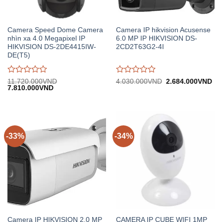
Camera Speed Dome Camera
Camera IP hikvision Acusense
nhìn xa 4.0 Megapixel IP
6.0 MP IP HIKVISION DS-
HIKVISION DS-2DE4415IW-
2CD2T63G2-4I
DE(T5)
Được
Được
Giá
Gi
11.720.000
VND
4.030.000
VND
2.684.000
VND
Giá
Giá
gốc:
hiệ
7.810.000
VND
đánh
đánh
gốc:
hiện
4.030.000VND.
tại:
giá
giá
11.720.000VND.
tại:
2.
0
0
7.810.000VND.
trên
trên
5
5
-33%
-34%
Camera IP HIKVISION 2.0 MP
CAMERA IP CUBE WIFI 1MP