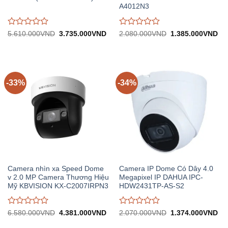
A4012N3
Được
Được
Giá
Giá
Giá
Gi
5.610.000
VND
3.735.000
VND
2.080.000
VND
1.385.000
VND
gốc:
hiện
gốc:
hiệ
đánh
đánh
5.610.000VND.
tại:
2.080.000VND.
tại:
giá
giá
3.735.000VND.
1.
0
0
trên
trên
5
5
-33%
-34%
Camera nhìn xa Speed Dome
Camera IP Dome Có Dây 4.0
v 2.0 MP Camera Thương Hiệu
Megapixel IP DAHUA IPC-
Mỹ KBVISION KX-C2007IRPN3
HDW2431TP-AS-S2
Được
Được
Giá
Giá
Giá
Gi
6.580.000
VND
4.381.000
VND
2.070.000
VND
1.374.000
VND
gốc:
hiện
gốc:
hiệ
đánh
đánh
6.580.000VND.
tại:
2.070.000VND.
tại: