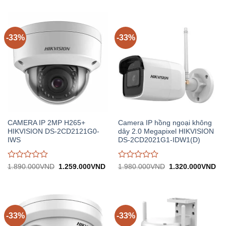
1.400.000VND.
tại:
8.400.000VND.
tại:
giá
giá
930.000VND.
5.
0
0
trên
trên
5
5
-33%
-33%
CAMERA IP 2MP H265+
Camera IP hồng ngoại không
HIKVISION DS-2CD2121G0-
dây 2.0 Megapixel HIKVISION
IWS
DS-2CD2021G1-IDW1(D)
Được
Được
Giá
Giá
Giá
Gi
1.890.000
VND
1.259.000
VND
1.980.000
VND
1.320.000
VND
gốc:
hiện
gốc:
hiệ
đánh
đánh
1.890.000VND.
tại:
1.980.000VND.
tại:
giá
giá
1.259.000VND.
1.
0
0
trên
trên
5
5
-33%
-33%