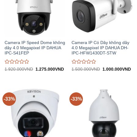
Camera IP Speed Dome không
Camera IP Có Dây không dây
dây 4.0 Megapixel IP DAHUA
4.0 Megapixel IP DAHUA DH-
IPC-S41FEP
IPC-HFW1430DT-STW
Được
Được
Giá
Giá
Giá
Gi
1.920.000
VND
1.275.000
VND
1.500.000
VND
1.000.000
VND
gốc:
hiện
gốc:
hiệ
đánh
đánh
1.920.000VND.
tại:
1.500.000VND.
tại:
giá
giá
1.275.000VND.
1.
0
0
trên
trên
5
5
-33%
-33%