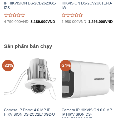
IP HIKVISION DS-2CD2623G1-
HIKVISION DS-2CV2U01EFD-
IZS
IW
Được
Được
Giá
Giá
Giá
Gi
4.790.000
VND
3.189.000
VND
1.950.000
VND
1.296.000
VND
gốc:
hiện
gốc:
hiệ
đánh
đánh
4.790.000VND.
tại:
1.950.000VND.
tại:
giá
giá
3.189.000VND.
1.
0
0
trên
trên
5
5
Sản phẩm bán chạy
-33%
-34%
Camera IP Dome 4.0 MP IP
Camera IP HIKVISION 6.0 MP
HIKVISION DS-2CD2E43G2-U
IP HIKVISION DS-