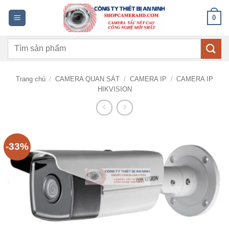
Bỏ
0
qua
nội
Tìm
dung
kiếm:
Trang chủ
/
CAMERA QUAN SÁT
/
CAMERA IP
/
CAMERA IP
HIKVISION
-33%