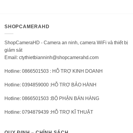
giá
giá
4.381.000VND.
1.
0
0
trên
trên
5
5
SHOPCAMERAHD
ShopCameraHD - Camera an ninh, camera WiFi và thiết bị
giám sát
Email: ctythietbianninh@shopcamerahd.com
Hotline: 0866501503 : HỖ TRỢ KINH DOANH
Hotline: 0394859000 :HỖ TRỢ BẢO HÀNH
Hotline: 0866501503 :BỘ PHẬN BÁN HÀNG
Hotline: 0794879439 :HỖ TRỢ KĨ THUẬT
QUY ĐỊNH – CHÍNH SÁCH