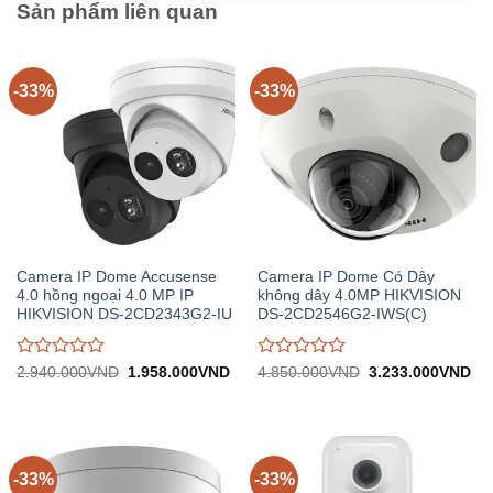
Sản phẩm liên quan
-33%
-33%
Camera IP Dome Accusense
Camera IP Dome Có Dây
4.0 hồng ngoại 4.0 MP IP
không dây 4.0MP HIKVISION
HIKVISION DS-2CD2343G2-IU
DS-2CD2546G2-IWS(C)
Được
Được
Giá
Giá
Giá
Gi
2.940.000
VND
1.958.000
VND
4.850.000
VND
3.233.000
VND
gốc:
hiện
gốc:
hiệ
đánh
đánh
2.940.000VND.
tại:
4.850.000VND.
tại:
giá
giá
1.958.000VND.
3.
0
0
trên
trên
5
5
-33%
-33%