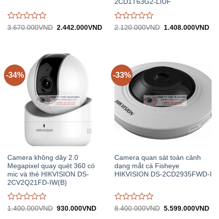
2CD1T63G2-LIUF
Được
Được
Giá
Giá
Giá
Gi
3.670.000
VND
2.442.000
VND
2.120.000
VND
1.408.000
VND
gốc:
hiện
gốc:
hiệ
đánh
đánh
3.670.000VND.
tại:
2.120.000VND.
tại:
giá
giá
2.442.000VND.
1.
0
0
trên
trên
5
5
-34%
-33%
Camera không dây 2.0
Camera quan sát toàn cảnh
Megapixel quay quét 360 có
dạng mắt cá Fisheye
mic và thẻ HIKVISION DS-
HIKVISION DS-2CD2935FWD-I
2CV2Q21FD-IW(B)
Được
Được
Giá
Giá
Giá
Gi
1.400.000
VND
930.000
VND
8.400.000
VND
5.599.000
VND
gốc:
hiện
gốc:
hiệ
đánh
đánh