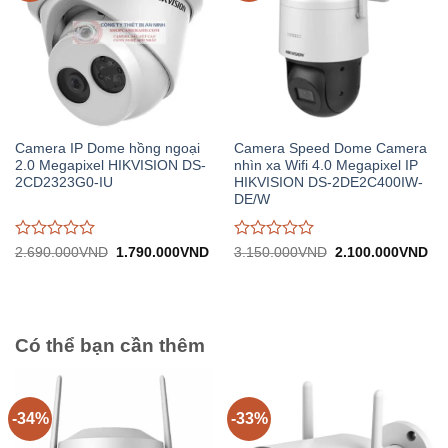
Camera IP Dome hồng ngoại
Camera Speed Dome Camera
2.0 Megapixel HIKVISION DS-
nhìn xa Wifi 4.0 Megapixel IP
2CD2323G0-IU
HIKVISION DS-2DE2C400IW-
DE/W
Được
Được
Giá
Giá
Giá
Gi
2.690.000
VND
1.790.000
VND
3.150.000
VND
2.100.000
VND
gốc:
hiện
gốc:
hiệ
đánh
đánh
2.690.000VND.
tại:
3.150.000VND.
tại:
giá
giá
1.790.000VND.
2.
0
0
trên
trên
5
5
Có thể bạn cần thêm
-34%
-33%