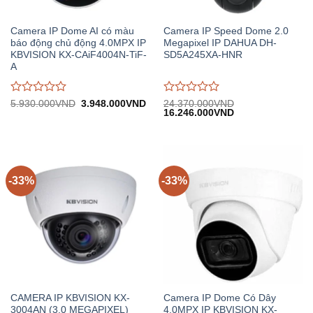
Camera IP Dome AI có màu
Camera IP Speed Dome 2.0
báo động chủ động 4.0MPX IP
Megapixel IP DAHUA DH-
KBVISION KX-CAiF4004N-TiF-
SD5A245XA-HNR
A
Được
Được
Giá
Giá
5.930.000
VND
3.948.000
VND
24.370.000
VND
gốc:
hiện
Giá
Giá
16.246.000
VND
đánh
đánh
5.930.000VND.
tại:
gốc:
hiện
giá
giá
3.948.000VND.
24.370.000VND.
tại:
0
0
16.246.000VND.
trên
trên
5
5
-33%
-33%
CAMERA IP KBVISION KX-
Camera IP Dome Có Dây
3004AN (3.0 MEGAPIXEL)
4.0MPX IP KBVISION KX-