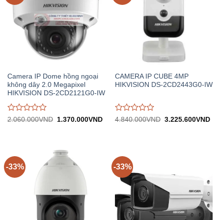
Camera IP Dome hồng ngoại
CAMERA IP CUBE 4MP
không dây 2.0 Megapixel
HIKVISION DS-2CD2443G0-IW
HIKVISION DS-2CD2121G0-IW
Được
Được
Giá
Giá
Giá
Gi
2.060.000
VND
1.370.000
VND
4.840.000
VND
3.225.600
VND
gốc:
hiện
gốc:
hiệ
đánh
đánh
2.060.000VND.
tại:
4.840.000VND.
tại:
giá
giá
1.370.000VND.
3.
0
0
trên
trên
5
5
-33%
-33%